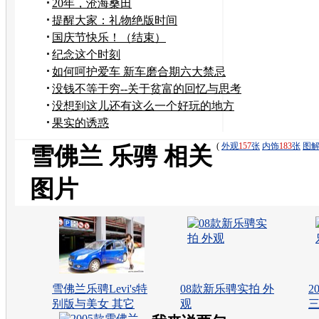
20年，沧海桑田
提醒大家：礼物绝版时间
国庆节快乐！（结束）
纪念这个时刻
如何呵护爱车 新车磨合期六大禁忌
没钱不等于穷--关于贫富的回忆与思考
没想到这儿还有这么一个好玩的地方
果实的诱惑
(
外观
157
张
内饰
183
张
图
雪佛兰 乐骋 相关
图片
雪佛兰乐骋Levi's特
08款新乐骋实拍 外
2
别版与美女 其它
观
三