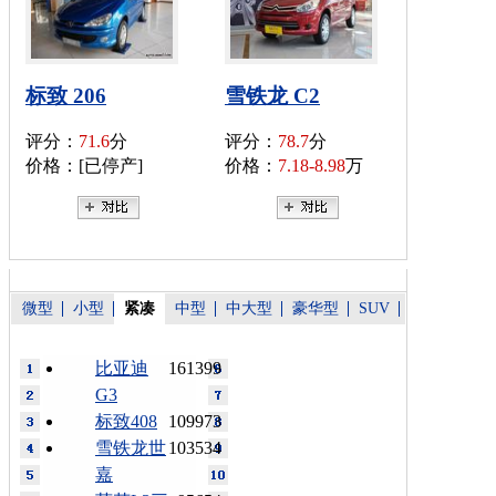
标致 206
雪铁龙 C2
评分：
71.6
分
评分：
78.7
分
价格：[已停产]
价格：
7.18-8.98
万
微型
小型
紧凑
中型
中大型
豪华型
SUV
比亚迪
161399
G3
标致408
109973
雪铁龙世
103534
嘉