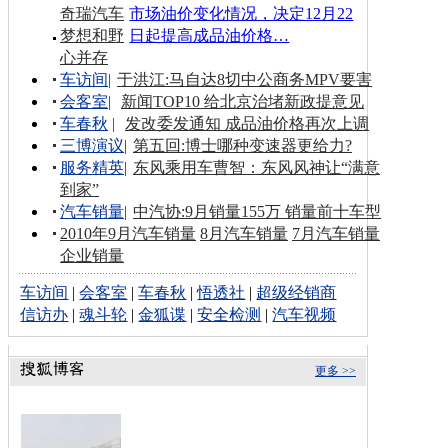
奇瑞汽车
市场油价变化情况，决定12月22
梦想和野
日起提高成品油价格…
心并存
车访间
|
于洪江:马自达8切中公商务MPV要害
会客室
|
新闻TOP10 给北京治堵新政提意见
车春秋
|
发改委发通知 成品油价格再次上调
三博演议
|
第五回:博士哪种变速器更给力?
服务精英
|
东风乘用车曹智：东风风神让“满意
到家”
汽车销量
|
中汽协:9月销量155万 销量前十车型
2010年9月汽车销量
8月汽车销量
7月汽车销量
企业销量
车访间
|
会客室
|
车春秋
|
悟透社
|
超级经销商
信访办
|
魂斗轮
|
金狐谍
|
安全检测
|
汽车视频
更多 >>