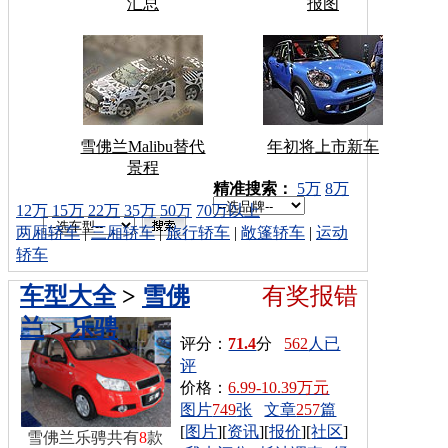
汇总
报图
雪佛兰Malibu替代
年初将上市新车
景程
车型搜索：
精准搜索：
5万
8万
12万
15万
22万
35万
50万
70万以上
两厢轿车
|
三厢轿车
|
旅行轿车
|
敞篷轿车
|
运动
轿车
车型大全
>
雪佛
有奖报错
兰
>
乐骋
评分：
71.4
分
562
人已
评
价格：
6.99-10.39万元
图片
749
张
文章
257
篇
[
图片
][
资讯
][
报价
][
社区
]
雪佛兰乐骋共有
8
款