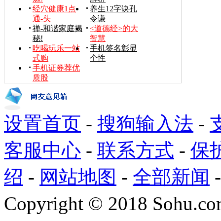
经穴健康1点
养生12字诀孔
通-头
令谦
禅-和谐家庭揭
<道德经>的大
秘!
智慧
吃喝玩乐一站
手机签名彰显
式购
个性
手机证券荐优
质股
设置首页
-
搜狗输入法
-
客服中心
-
联系方式
-
保
绍
-
网站地图
-
全部新闻
Copyright
©
2018 Sohu.com