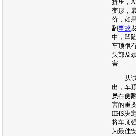
挤压，
变形，最
价，如
翻
事故
中，凹
车顶很
头部及
害。
从试
出，车
员在侧
害的重
IIHS决
将车顶
为最佳安