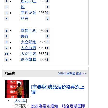
莲花L3三
95654
厢
雪铁龙爱
93670
丽舍
雪佛兰科
67696
鲁兹
大众朗逸
59895
大众速腾
57915
大众宝来
56578
别克凯越
49678
精品坊
2010广州车展
更多 >>
[车春秋]成品油价格再次上
调
大讲堂
|
尹同跃：
发改委发布通知，结合近期国际