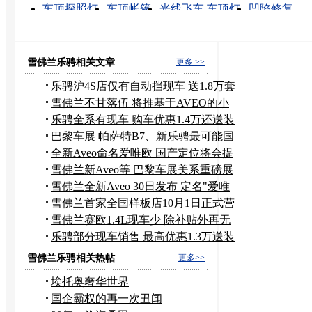
车顶探照灯
车顶帐篷
光线飞车 车顶灯
凹陷修复
角钢强度
高强度螺栓
混凝土强度
凹陷疤痕修复
饰面砖粘结强度
车顶灯
雪佛兰乐骋相关文章
更多 >>
乐骋沪4S店仅有自动挡现车 送1.8万套
餐
雪佛兰不甘落伍 将推基于AVEO的小
型SUV
乐骋全系有现车 购车优惠1.4万还送装
潢
巴黎车展 帕萨特B7、新乐骋最可能国
产
全新Aveo命名爱唯欧 国产定位将会提
升
雪佛兰新Aveo等 巴黎车展美系重磅展
车
雪佛兰全新Aveo 30日发布 定名"爱唯
欧"
雪佛兰首家全国样板店10月1日正式营
业
雪佛兰赛欧1.4L现车少 除补贴外再无
优惠
乐骋部分现车销售 最高优惠1.3万送装
潢
雪佛兰乐骋相关热帖
更多>>
埃托奥奢华世界
国企霸权的再一次丑闻