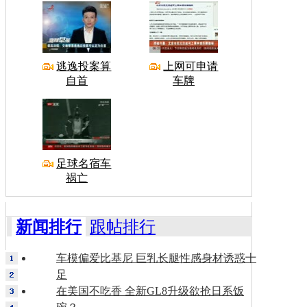
逃逸投案算
上网可申请
自首
车牌
足球名宿车
祸亡
新闻排行
跟帖排行
车模偏爱比基尼 巨乳长腿性感身材诱惑十
足
在美国不吃香 全新GL8升级欲抢日系饭