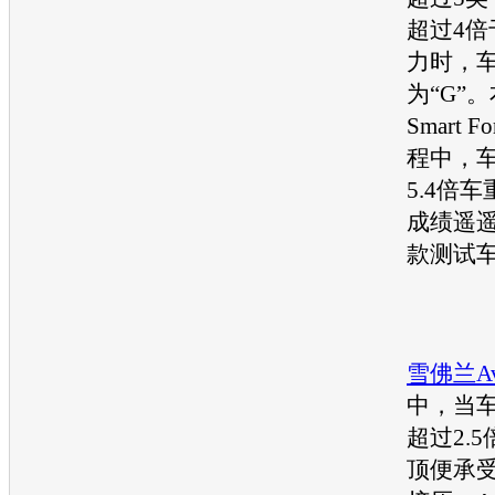
超过4倍
力时，
为“G”
Smart 
程中，
5.4倍
成绩遥遥
款测试
雪佛兰
A
中，当
超过2.
顶便承