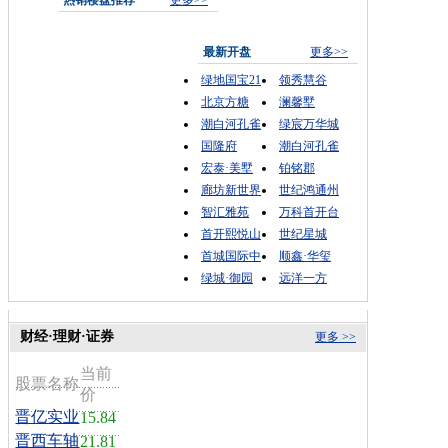
热销楼盘推荐
更多>>
最新开盘
更多>>
绿地国宝21
领秀慧谷
北京方糖
澜馨墅
潮白河孔雀
绿宸万华城
国隆府
潮白河孔雀
宏泰·美墅
铂铭郡
廊坊新世界
世纪鸿通州
智汇雅苑
万科首开台
首开熙悦山
世纪星城
首城国际中
顺鑫·华玺
绿城·御园
远洋一方
财经·理财·证券
更多 >>
当前
股票名称
价
晋亿实业
15.84
晋西车轴
21.81