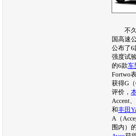
不久前
国高速
公布了6
强度试
的6款
车
Fort
获得G（
评价，
Accent、
和
丰田Ya
A（Acc
围内）
Aveo
获得