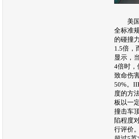
美国联
全标准
的碰撞
1.5倍，
显示，
4倍时，
致命伤
50%。I
度的方
板以一
撞击车
陷程度
行评价
超过5英