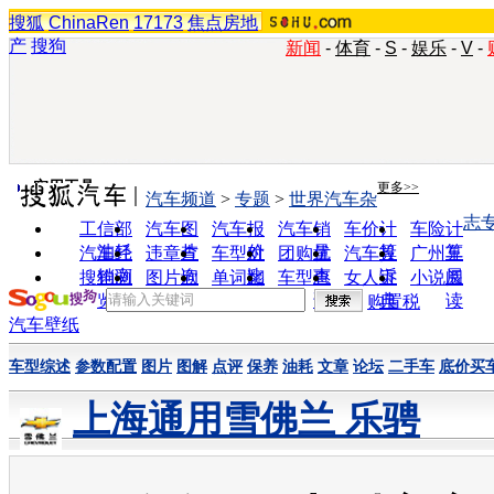
搜狐
ChinaRen
17173
焦点房地
产
搜狗
新闻
-
体育
-
S
-
娱乐
-
V
-
实用工具
更多>>
汽车频道
>
专题
>
世界汽车杂
志
工信部
汽车图
汽车报
汽车销
车价计
车险计
油耗
片
价
量
算
算
汽车经
违章查
车型对
团购优
汽车投
广州车
销商
询
比
惠
诉
展
搜狗浏
图片欣
单词翻
车型查
女人宝
小说阅
览器
赏
译
询
典
读
购置税
汽车壁纸
车型综述
参数配置
图片
图解
点评
保养
油耗
文章
论坛
二手车
底价买
上海通用雪佛兰 乐骋