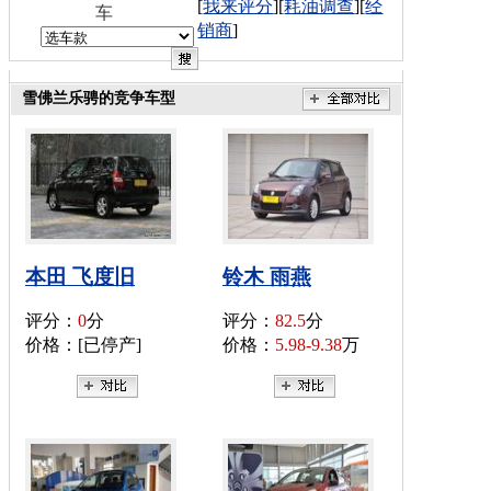
[
我来评分
][
耗油调查
][
经
车
销商
]
雪佛兰乐骋的竞争车型
本田 飞度旧
铃木 雨燕
评分：
0
分
评分：
82.5
分
价格：[已停产]
价格：
5.98-9.38
万