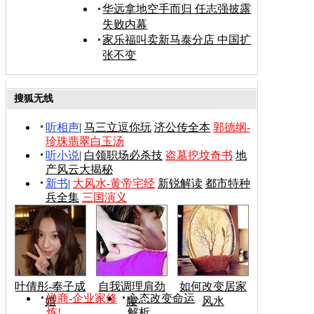
华远拿地空手而归 任志强披露
失败内幕
家乐福叫卖新马泰分店 中国扩
张不变
搜狐无线
听相声
|
马三立逗你玩
济公传全本
郭德纲-
珍珠翡翠白玉汤
听小说
|
白领职场必杀技
盗墓挖坟奇书
地
产风云大揭秘
新书
|
大风水-黄帝宅经
新锐解读
都市特种
兵全集
三国演义
叶倩彤-奉子成
自我调理肩劲
如何改变居家
禅商-企业家修
心态改变命运
婚
腰
风水
炼!
解析