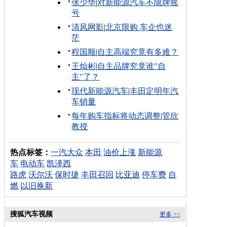
张少华
|
对新能源汽车不限牌摇
号
清风网影
|
北京限购 车企也迷
茫
程国顺
|
自主高端究竟有多难？
王灿彬
|
自主品牌究竟谁"自
主"了？
现代新能源汽车
|
丰田定明年汽
车销量
每年购车指标将动态调整
|
管欣
教授
热点标签：
一汽大众
本田
油价上涨
新能源
车
电动车
凯泽西
路虎
沃尔沃
保时捷
丰田召回
比亚迪
停车费
自
燃
以旧换新
搜狐汽车视频
更多 >>