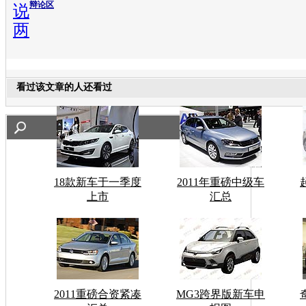
辩论区
说
两
看过该文章的人还看过
18款新车于一季度
2011年重磅中级车
上市
汇总
2011重磅合资紧凑
MG3跨界版新车申