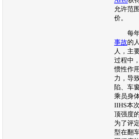
允许范
价。
每年美
事故
的
人，主
过程中
惯性作
力，导
陷、车
乘员身
IIHS本
顶强度
为了评
型
在翻