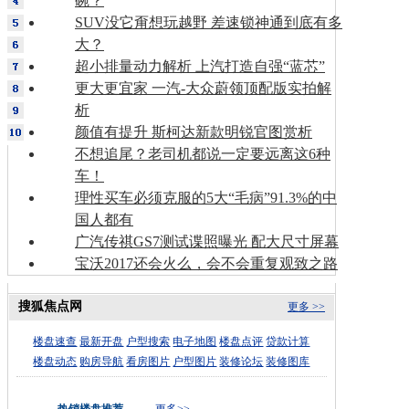
碗？
SUV没它甭想玩越野 差速锁神通到底有多
大？
超小排量动力解析 上汽打造自强“蓝芯”
更大更宜家 一汽-大众蔚领顶配版实拍解
析
颜值有提升 斯柯达新款明锐官图赏析
不想追尾？老司机都说一定要远离这6种
车！
理性买车必须克服的5大“毛病”91.3%的中
国人都有
广汽传祺GS7测试谍照曝光 配大尺寸屏幕
宝沃2017还会火么，会不会重复观致之路
搜狐焦点网
更多 >>
楼盘速查
最新开盘
户型搜索
电子地图
楼盘点评
贷款计算
楼盘动态
购房导航
看房图片
户型图片
装修论坛
装修图库