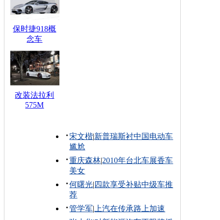
保时捷918概
念车
改装法拉利
575M
宋文楷
|
新普瑞斯衬中国电动车
尴尬
重庆森林
|
2010年台北车展香车
美女
何曙光
|
四款享受补贴中级车推
荐
管学军
|
上汽在传承路上加速