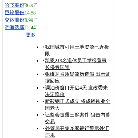
哈飞股份
36.92
巨轮股份
14.58
交运股份
8.99
渤海活塞
12.44
更多
我国城市可用土地资源已近极
限
凯恩219名退休员工举报董事
长侵吞国资
张维迎被质疑简历造假 出示证
据回应
调油价窗口开启4天 发改委未
决定降价
新鞍钢正式成立 将成钢铁业全
国老大
证监会披露三起案件 狙击内幕
交易
外管局召集28家银行警示外汇
违规