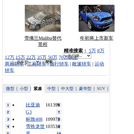
雪佛兰Malibu替代
年初将上市新车
景程
车型搜索：
精准搜索：
5万
8万
12万
15万
22万
35万
50万
70万以上
两厢轿车
|
三厢轿车
|
旅行轿车
|
敞篷轿车
|
运动
轿车
微型
小型
紧凑
中型
中大型
豪华型
SUV
比亚迪
161399
G3
标致408
109973
雪铁龙世
103534
嘉