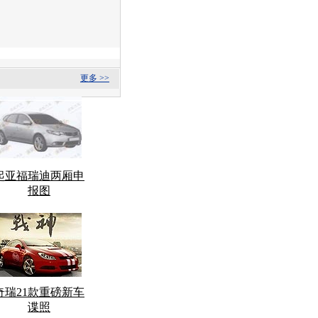
更多 >>
起亚福瑞迪两厢申
报图
奇瑞21款重磅新车
谍照