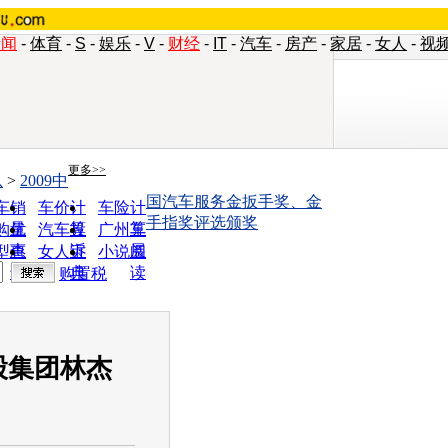
新闻
-
体育
-
S
-
娱乐
-
V
-
财经
-
IT
-
汽车
-
房产
-
家居
-
女人
-
视
更多>>
息
>
2009中
国汽车服务金扳手奖、金
车销
车价计
车险计
手指奖评选颁奖
量
算
算
购优
汽车投
广州车
惠
诉
展
型查
女人宝
小说阅
询
典
读
购置税
股集团林杰