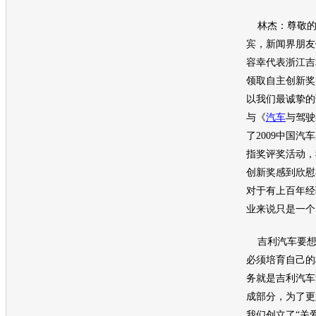
林杰：尊敬的
宾，新闻界朋友
容幸代表浙江
吉
领取自主创新奖
以我们最诚挚的
与《
汽车
与驾驶
了2009中国
汽车
指奖评奖活动，
创新奖感到欣慰
对于有上百年经
业来说只是一个
吉利汽车
要
必须培育自己的
务就是
吉利汽车
成部分，为了更
我们创立了“关