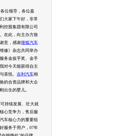
各位领导，各位嘉
们大家下午好，非常
利
控股集团有限公司
。在此，向主办方致
谢意，感谢
搜狐汽车
维修》杂志共同举办
服务金扳手奖、金手
我对今天能获得自主
与喜悦。
吉利汽车
相
验的合资品牌和大企
刚出生的婴儿。
想可持续发展、壮大就
核心竞争力，售后服
汽车
核心力的重要组
好服务于用户，07年
爱在细微处”的品牌，