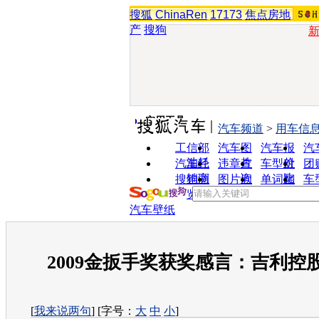
搜狐
ChinaRen
17173
焦点房地
产
搜狗
实用工具
汽车频道
>
用车信
工信部
汽车图
汽车报
汽
油耗
片
价
汽车经
违章查
车型对
团
销商
询
比
搜狗浏
图片欣
单词翻
车
览器
赏
译
汽车壁纸
2009金扳手奖获奖感言：吉利控
[
我来说两句
] [字号：
大
中
小
]