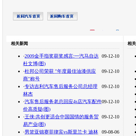
开心网
人人网
豆瓣
相关新闻
相关
转发至：
·
2009金手指奖获奖感言:一汽马自达
09-12-10
杜文博(图)
·
杜邦公司荣获 "年度最佳油漆供应
09-12-10
商"称号
·
专访吉利汽车售后服务公司总经理
09-12-10
林杰
·
汽车售后服务老总回应4s店汽车配件
09-12-10
价高质疑(图)
·
王侠:共创更适合中国国情的服务贸
09-12-10
易产业(图)
·
男篮亚锦赛菲律宾vs斯里兰卡 迪林
09-08-06