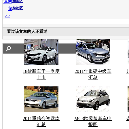
说两
精华区
句
辩论区
>>
看过该文章的人还看过
18款新车于一季度
2011年重磅中级车
上市
汇总
2011重磅合资紧凑
MG3跨界版新车申
汇总
报图