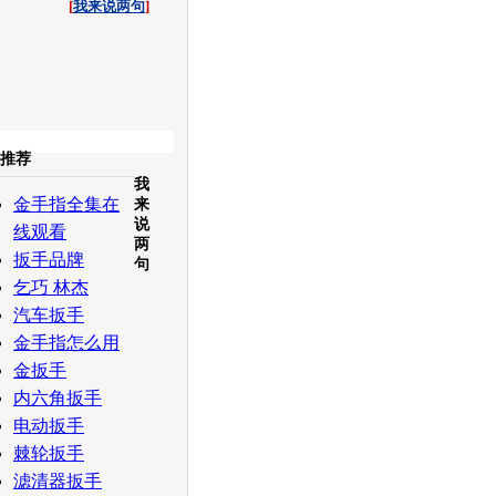
[
我来说两句
]
收起
推荐
我
白社会
百度i贴吧
金手指全集在
来
说
线观看
两
扳手品牌
句
乞巧 林杰
汽车扳手
金手指怎么用
金扳手
内六角扳手
电动扳手
棘轮扳手
滤清器扳手