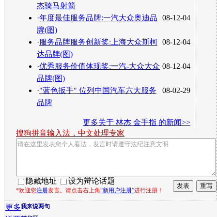
杰骑马射箭
·
年度最佳服务品牌:一汽大众奥迪品
08-12-04
牌(图)
·
服务品牌服务创新奖:上海大众斯柯
08-12-04
达品牌(图)
·
优秀服务价值体现奖:一汽-大众大众
08-12-04
品牌(图)
·
"蓝色扳手" 位列中国汽车六大服务
08-02-29
品牌
更多关于
林杰 金手指
的新闻>>
搜狗拼音输入法，中文处理专家
隐藏地址
设为辩论话题
*欢迎您
注册
发言。请点击右上角
“新用户注册”
进行注册！
更多
我来说两句