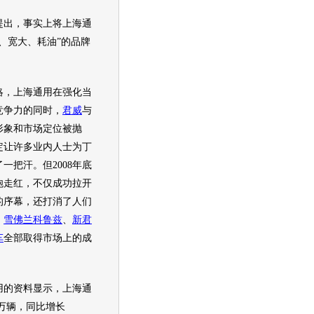
出，事实上将
上海通
、宽大、耗油”的品牌
略，
上海通用
在强化当
竞争力的同时，
君威
与
形象和市场定位被抛
定让许多业内人士为丁
了一把汗。但2008年底
炮走红，不仅成功拉开
的序幕，还打消了人们
，
雪佛兰科鲁兹
、
新君
车
全部取得市场上的成
用
的资料显示，
上海通
8万辆，同比增长