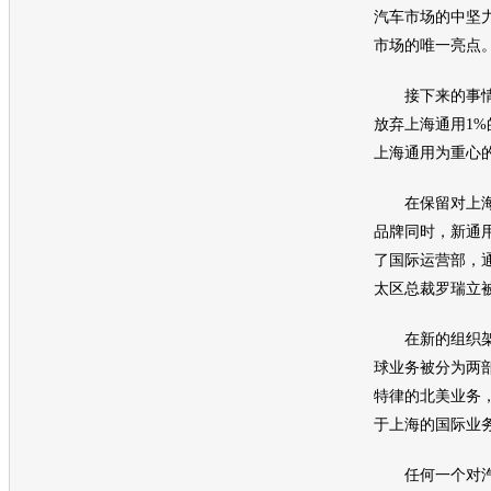
汽车
市场的中坚
市场的唯一亮点
接下来的事情
放弃
上海通用
1
上海通用
为重心
在保留对
上
品牌同时，新
通
了国际运营部，
太区
总裁
罗瑞立
在新的组织架
球业务被分为两
特律的北美业务
于上海的国际业
任何一个对