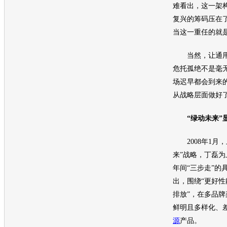
难看出，这一架
复兴的筹码压在
当这一重任的就
当然，让
通
危托孤绝不是毫
场迟早都会到来
从战略层面做好
“绿动未来”
2008年1月，
来”战略，丁磊为
年间“三步走”的
出，围绕“更好
排放”，在多品牌
鲜明且多样化、
源
产品。