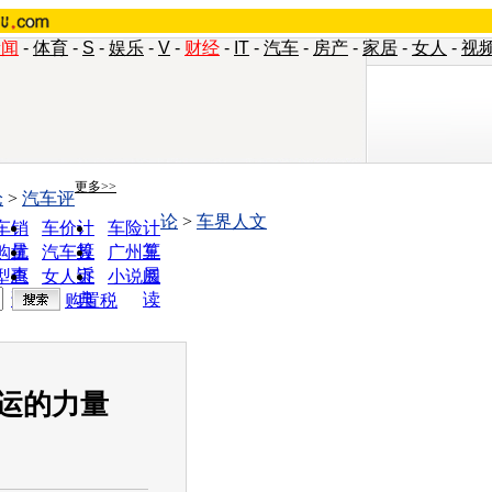
新闻
-
体育
-
S
-
娱乐
-
V
-
财经
-
IT
-
汽车
-
房产
-
家居
-
女人
-
视
更多>>
论
>
汽车评
论
>
车界人文
车销
车价计
车险计
量
算
算
购优
汽车投
广州车
惠
诉
展
型查
女人宝
小说阅
询
典
读
购置税
运的力量