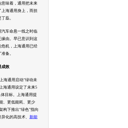
构意味着，
通用
把未来
了
上海通用
身上，而担
是丁磊。
用汽车
命悬一线之时临
无缘由。早已意识到这
的危机，
上海通用
已经
了准备。
显成效
上海通用
启动“绿动未
上海通用
设定了未来5
具体目标。
上海通用
提
性能、更低能耗、更少
架构下推出“绿色”指向
差异化的高技术、
新能