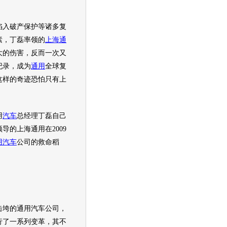
入破产保护等诸多复
素，丁磊率领的
上海通
大的伤害，反而一次又
纪录，成为
通用
全球复
这样的奇迹恐怕只有
上
。
用
汽车
总经理丁磊自己
领导的
上海通用
在2009
用汽车
公司的救命稻
击垮的
通用汽车
公司，
行了一系列变革，其不