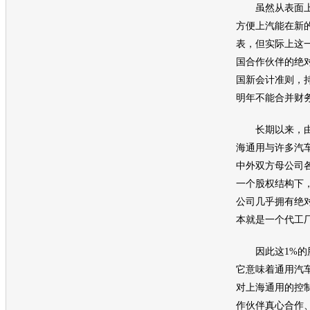
虽然从表面上
方便上汽能在新
表，但实际上这
国合作伙伴的绝
国新会计准则，持
明年不能合并财
长期以来，由
海通用
与许多
汽
中外双方母公司各
一个股权结构下
公司几乎拥有绝
本就是一个代工
因此这1%的股
它意味着
通用汽
对
上海通用
的控
作伙伴真心合作