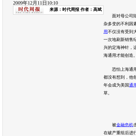
2009年12月11日10:10
来源：
时代周报
作者：高斌
面对母公司陷
杂多变的不利因
用
不仅没有受到
一次地刷新销售
兴的定海神针，
海通用
才能创造
恐怕
上海通
都没有想到，他
年会成为美国
通
草。
被
金融危机
在破产重组后进