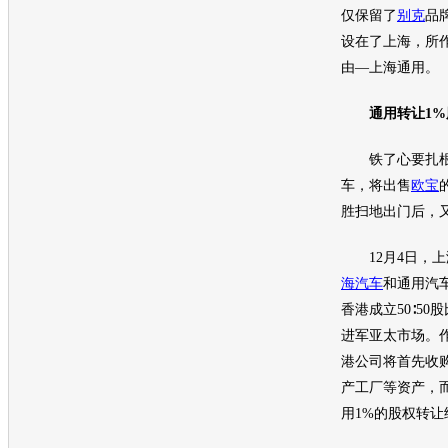
仅保留了
别克
品
设在了上海，所
由—
上海通用
。
通用
转让1
铁了心要扎根
车
，将出售
欧宝
胜扫地出门后，
12月4日，
上
海汽车
和
通用汽
香港成立50∶5
进军亚太市场。
港公司将首先收
产工厂等资产，
用
1%的股权转让