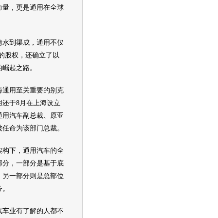
力量，更是
通用
在全球
。
水到渠成，
通用
不仅
%的股权，还确立了以
的崛起之路。
海通用
至关重要的
别克
用
还于8月在上海设立
通用汽车
副
总裁
、原亚
被任命为该部门
总裁
。
构下，
通用汽车
的全
部分，一部分是基于底
，另一部分则是总部位
务。
汽车
业有了解的人都不