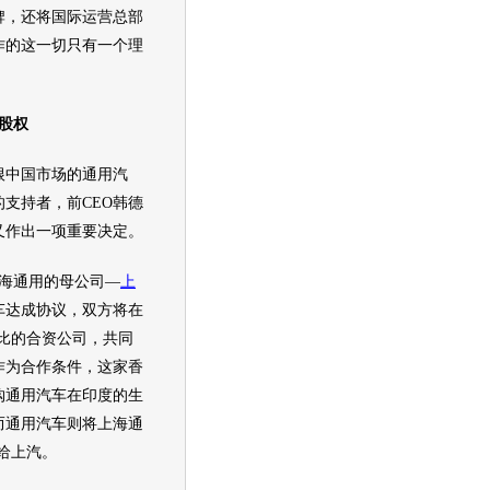
牌，还将国际运营总部
作的这一切只有一个理
%股权
中国市场的
通用汽
的支持者，前CEO韩德
又作出一项重要决定。
海通用
的母公司—
上
车
达成协议，双方将在
0股比的合资公司，共同
作为合作条件，这家香
购
通用汽车
在印度的生
而
通用汽车
则将
上海通
给上汽。