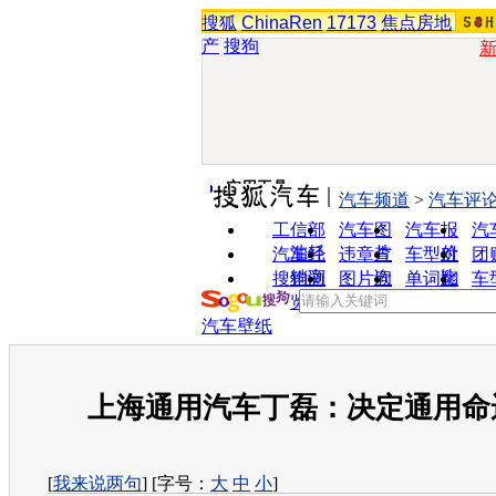
搜狐
ChinaRen
17173
焦点房地
产
搜狗
实用工具
汽车频道
>
汽车评
工信部
汽车图
汽车报
汽
油耗
片
价
汽车经
违章查
车型对
团
销商
询
比
搜狗浏
图片欣
单词翻
车
览器
赏
译
汽车壁纸
上海通用汽车丁磊：决定通用命
[
我来说两句
] [字号：
大
中
小
]