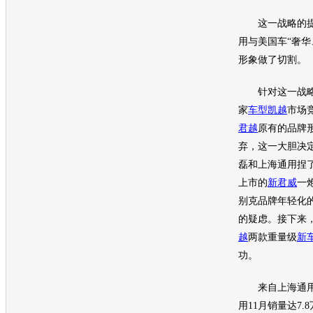
这一战略的提
用
与美国车“奢华
形象做了切割。
针对这一战
家
车型
凯越
市场
君越
原有的品牌
弃，这一大胆决
磊和
上海通用
捏
上市的
新君威
一
别克
品牌年轻化
的疑虑。接下来
越
两款重量级
新
功。
来自
上海通
用
11月销量达7.