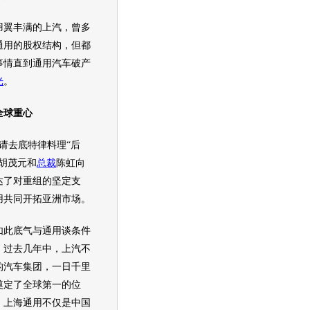
翼丰满的上汽，曾多
通用
的股权结构，但都
事情直到
通用汽车
破产
光
。
全球重心
去底特律料理“后
胡茂元和
总裁
陈虹向
达了对重组的坚定支
用
共同开拓亚洲市场。
此底气与
通用
谈条件
。过去几年中，上汽不
的
汽车
集团，一日千里
奠定了全球第一的位
，
上海通用
不仅是中国