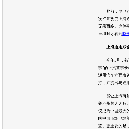
此前，早已羽
次打算改变
上海
无果而终。这件
重组时才看到
曙
上海通用
成
今年5月，被请
事”的上汽董事长
通用汽车
方面表
持，并提出与
通
能让上汽有如
并不是趁人之危
仅成为中国最大
的中国市场已经
置。更重要的是