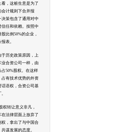
看，这桩生意是为了
的会计规则下合并报
一决策包含了
通用
对中
对信任和依赖。按照中
股比例50%的企业，
务报表。
于历史政策原因，
上
车
业合资公司一样，由
占50%股权。在这样
，占有技术优势的外资
对话语权，合资公司基
厂。
权转让意义非凡，
车
在法律层面上放弃了
制权，拿出了与中国合
、共谋发展的态度。