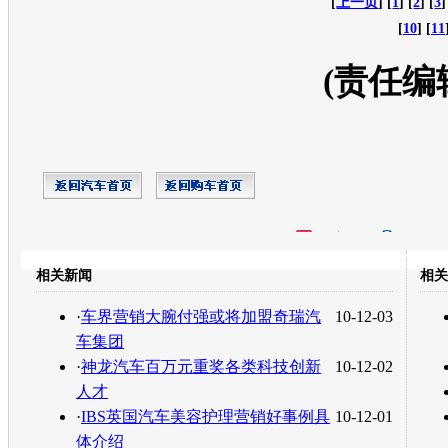
[
上一页
] [
1
] [
2
] [
3
]
[
10
] [
11
(责任编
开心网
人人网
豆瓣
相关新闻
相关
转发至：
·
车界营销大腕付强或将加盟奇瑞汽
10-12-03
车集团
·
神龙汽车百万元重奖各类科技创新
10-12-02
人才
·
IBS英国汽车美容护理营销好事例具
10-12-01
体介绍