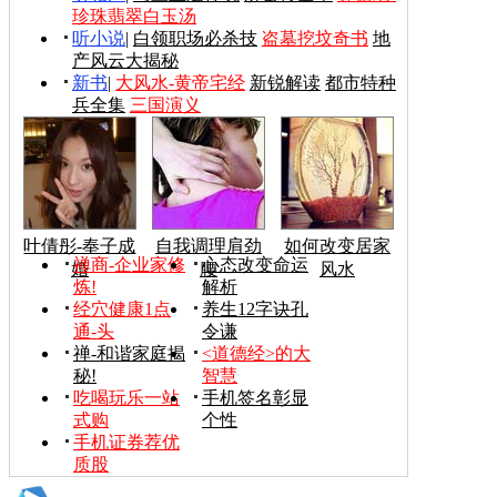
珍珠翡翠白玉汤
听小说
|
白领职场必杀技
盗墓挖坟奇书
地
产风云大揭秘
新书
|
大风水-黄帝宅经
新锐解读
都市特种
兵全集
三国演义
叶倩彤-奉子成
自我调理肩劲
如何改变居家
禅商-企业家修
心态改变命运
婚
腰
风水
炼!
解析
经穴健康1点
养生12字诀孔
通-头
令谦
禅-和谐家庭揭
<道德经>的大
秘!
智慧
吃喝玩乐一站
手机签名彰显
式购
个性
手机证券荐优
质股