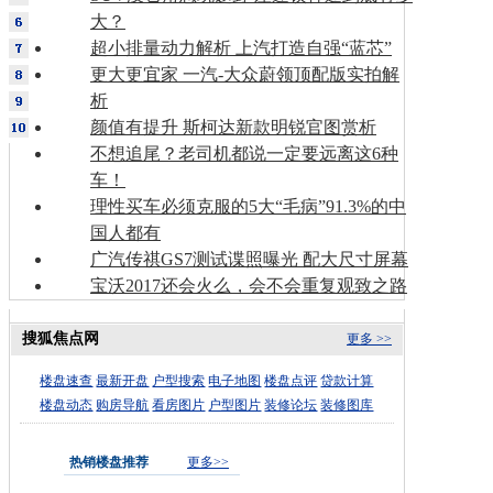
大？
超小排量动力解析 上汽打造自强“蓝芯”
更大更宜家 一汽-大众蔚领顶配版实拍解
析
颜值有提升 斯柯达新款明锐官图赏析
不想追尾？老司机都说一定要远离这6种
车！
理性买车必须克服的5大“毛病”91.3%的中
国人都有
广汽传祺GS7测试谍照曝光 配大尺寸屏幕
宝沃2017还会火么，会不会重复观致之路
搜狐焦点网
更多 >>
楼盘速查
最新开盘
户型搜索
电子地图
楼盘点评
贷款计算
楼盘动态
购房导航
看房图片
户型图片
装修论坛
装修图库
热销楼盘推荐
更多>>