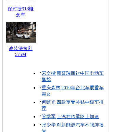
保时捷918概
念车
改装法拉利
575M
宋文楷
|
新普瑞斯衬中国电动车
尴尬
重庆森林
|
2010年台北车展香车
美女
何曙光
|
四款享受补贴中级车推
荐
管学军
|
上汽在传承路上加速
张少华
|
对新能源汽车不限牌摇
号