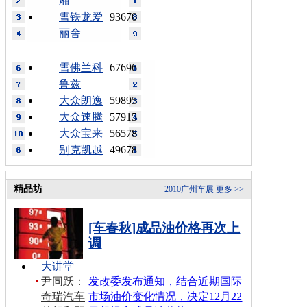
厢
雪铁龙爱
93670
丽舍
雪佛兰科
67696
鲁兹
大众朗逸
59895
大众速腾
57915
大众宝来
56578
别克凯越
49678
精品坊
2010广州车展
更多 >>
[车春秋]成品油价格再次上
调
大讲堂
|
尹同跃：
发改委发布通知，结合近期国际
奇瑞汽车
市场油价变化情况，决定12月22