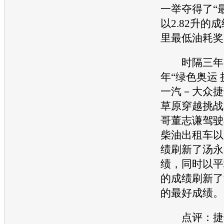
一举夺得了“
以2.82升的
里最低油耗奖
时隔三年，
年“绿色奥运 
一汽－大众捷
草原穿越挑战
哥董志谦驾驶黑
柴油出租车以2
绩刷新了汤永
绩，同时以平
的成绩刷新了汤
的最好成绩。
点评：捷达