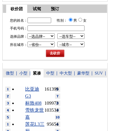
砍价团
试驾
预订
您的姓名：
性别：
男
女
手机号码：
选择品牌：
所在城市：
微型
小型
紧凑
中型
中大型
豪华型
SUV
比亚迪
161399
G3
标致408
109973
雪铁龙世
103534
嘉
莲花L3三
95654