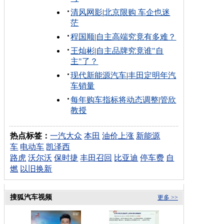
清风网影
|
北京限购 车企也迷
茫
程国顺
|
自主高端究竟有多难？
王灿彬
|
自主品牌究竟谁"自
主"了？
现代新能源汽车
|
丰田定明年汽
车销量
每年购车指标将动态调整
|
管欣
教授
热点标签：
一汽大众
本田
油价上涨
新能源
车
电动车
凯泽西
路虎
沃尔沃
保时捷
丰田召回
比亚迪
停车费
自
燃
以旧换新
搜狐汽车视频
更多 >>