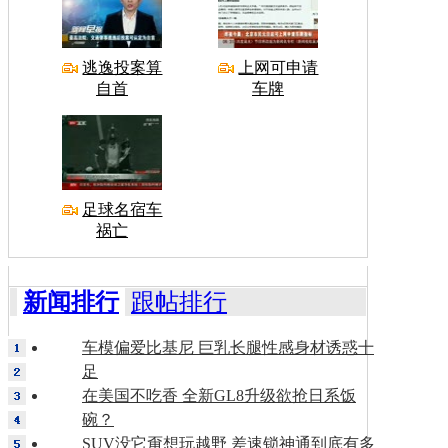
逃逸投案算
上网可申请
自首
车牌
足球名宿车
祸亡
新闻排行
跟帖排行
车模偏爱比基尼 巨乳长腿性感身材诱惑十
足
在美国不吃香 全新GL8升级欲抢日系饭
碗？
SUV没它甭想玩越野 差速锁神通到底有多