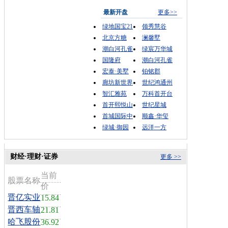
最新开盘
更多>>
绿地国宝21
领秀慧谷
北京方糖
澜馨墅
潮白河孔雀
绿宸万华城
国隆府
潮白河孔雀
宏泰·美墅
铂铭郡
廊坊新世界
世纪鸿通州
智汇雅苑
万科首开台
首开熙悦山
世纪星城
首城国际中
顺鑫·华玺
绿城·御园
远洋一方
财经·理财·证券
更多 >>
当前
股票名称
价
晋亿实业
15.84
晋西车轴
21.81
哈飞股份
36.92