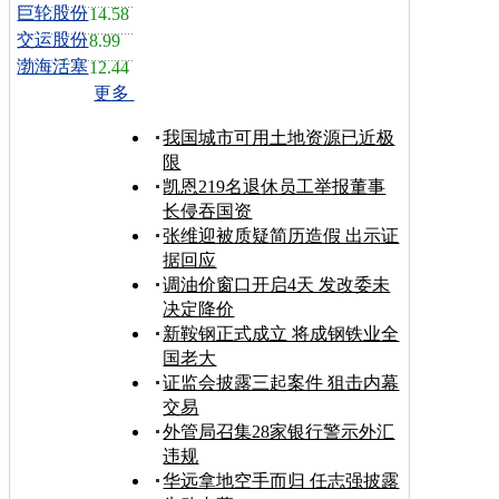
巨轮股份
14.58
交运股份
8.99
渤海活塞
12.44
更多
我国城市可用土地资源已近极
限
凯恩219名退休员工举报董事
长侵吞国资
张维迎被质疑简历造假 出示证
据回应
调油价窗口开启4天 发改委未
决定降价
新鞍钢正式成立 将成钢铁业全
国老大
证监会披露三起案件 狙击内幕
交易
外管局召集28家银行警示外汇
违规
华远拿地空手而归 任志强披露