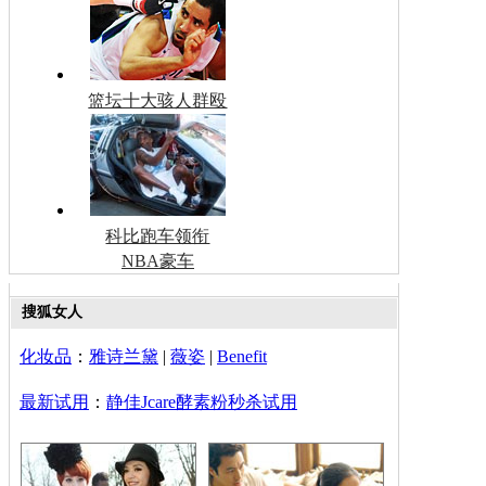
篮坛十大骇人群殴
科比跑车领衔
NBA豪车
搜狐女人
化妆品
：
雅诗兰黛
|
薇姿
|
Benefit
最新试用
：
静佳Jcare酵素粉秒杀试用