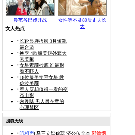
晨范爷巴黎开战
女性等不及80后丈夫长
大
女人热点
长靴显胖捂脚 3月短靴
最合适
换季 4款甜美短外套大
秀美腿
女星素颜抄底 谁最耐
看不吓人
18位最美笑容女星 教
你妆美颜
惹人厌却值得一看的变
态电影
勿践踏 男人最在意的
心理禁区
搜狐无线
听相声
|
马三立逗你玩
济公传全本
郭德纲-