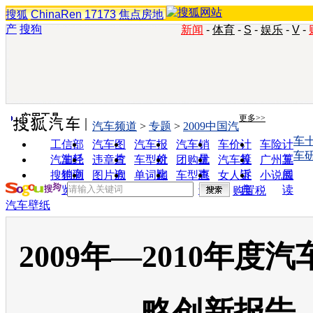
搜狐
ChinaRen
17173
焦点房地
产
搜狗
新闻
-
体育
-
S
-
娱乐
-
V
-
实用工具
更多>>
汽车频道
>
专题
>
2009中国汽
车
工信部
汽车图
汽车报
汽车销
车价计
车险计
车研
油耗
片
价
量
算
算
汽车经
违章查
车型对
团购优
汽车投
广州车
销商
询
比
惠
诉
展
搜狗浏
图片欣
单词翻
车型查
女人宝
小说阅
览器
赏
译
询
典
读
购置税
汽车壁纸
2009年—2010年度
略创新报告