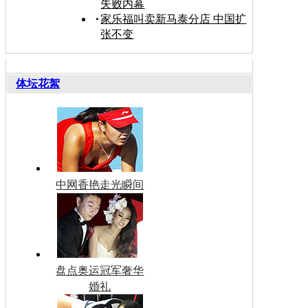
失败内幕
家乐福叫卖新马泰分店 中国扩
张不变
体坛花絮
中网香艳走光瞬间
盘点奥运冠军奢华
婚礼