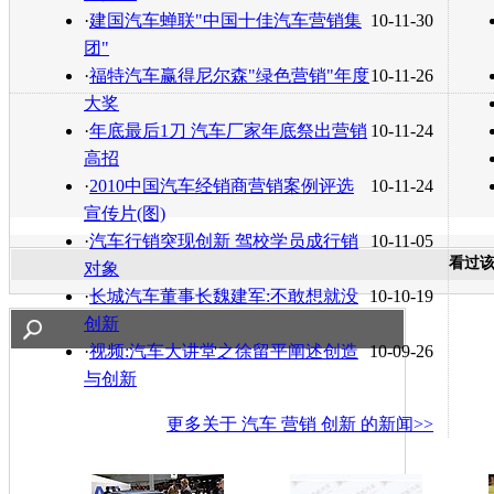
·
建国汽车蝉联"中国十佳汽车营销集
10-11-30
团"
·
福特汽车赢得尼尔森"绿色营销"年度
10-11-26
大奖
·
年底最后1刀 汽车厂家年底祭出营销
10-11-24
高招
·
2010中国汽车经销商营销案例评选
10-11-24
宣传片(图)
·
汽车行销突现创新 驾校学员成行销
10-11-05
看过
对象
·
长城汽车董事长魏建军:不敢想就没
10-10-19
创新
·
视频:汽车大讲堂之徐留平阐述创造
10-09-26
与创新
更多关于
汽车 营销 创新
的新闻>>