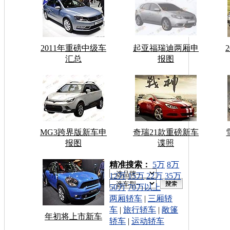
2011年重磅中级车
起亚福瑞迪两厢申
汇总
报图
MG3跨界版新车申
奇瑞21款重磅新车
报图
谍照
车型搜索：
精准搜索：
5万
8万
12万
15万
22万
35万
50万
70万以上
两厢轿车
|
三厢轿
车
|
旅行轿车
|
敞篷
年初将上市新车
轿车
|
运动轿车