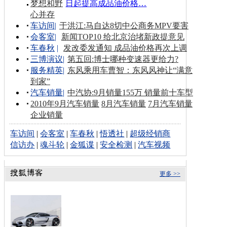
梦想和野
日起提高成品油价格…
心并存
车访间
|
于洪江:马自达8切中公商务MPV要害
会客室
|
新闻TOP10 给北京治堵新政提意见
车春秋
|
发改委发通知 成品油价格再次上调
三博演议
|
第五回:博士哪种变速器更给力?
服务精英
|
东风乘用车曹智：东风风神让“满意
到家”
汽车销量
|
中汽协:9月销量155万 销量前十车型
2010年9月汽车销量
8月汽车销量
7月汽车销量
企业销量
车访间
|
会客室
|
车春秋
|
悟透社
|
超级经销商
信访办
|
魂斗轮
|
金狐谍
|
安全检测
|
汽车视频
更多 >>