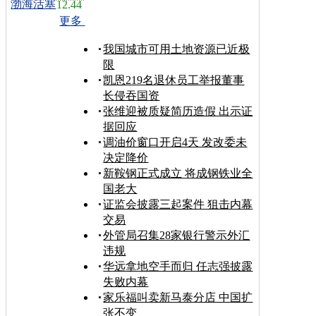
渤海活塞
12.44
更多
我国城市可用土地资源已近极
限
凯恩219名退休员工举报董事
长侵吞国资
张维迎被质疑简历造假 出示证
据回应
调油价窗口开启4天 发改委未
决定降价
新鞍钢正式成立 将成钢铁业全
国老大
证监会披露三起案件 狙击内幕
交易
外管局召集28家银行警示外汇
违规
华远拿地空手而归 任志强披露
失败内幕
家乐福叫卖新马泰分店 中国扩
张不变