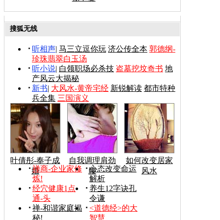
搜狐无线
听相声
|
马三立逗你玩
济公传全本
郭德纲-
珍珠翡翠白玉汤
听小说
|
白领职场必杀技
盗墓挖坟奇书
地
产风云大揭秘
新书
|
大风水-黄帝宅经
新锐解读
都市特种
兵全集
三国演义
叶倩彤-奉子成
自我调理肩劲
如何改变居家
禅商-企业家修
心态改变命运
婚
腰
风水
炼!
解析
经穴健康1点
养生12字诀孔
通-头
令谦
禅-和谐家庭揭
<道德经>的大
秘!
智慧