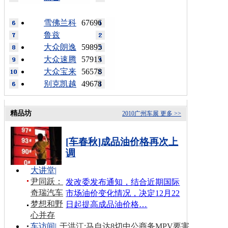
雪佛兰科
67696
鲁兹
大众朗逸
59895
大众速腾
57915
大众宝来
56578
别克凯越
49678
精品坊
2010广州车展
更多 >>
[车春秋]成品油价格再次上
调
大讲堂
|
尹同跃：
发改委发布通知，结合近期国际
奇瑞汽车
市场油价变化情况，决定12月22
梦想和野
日起提高成品油价格…
心并存
车访间
|
于洪江:马自达8切中公商务MPV要害