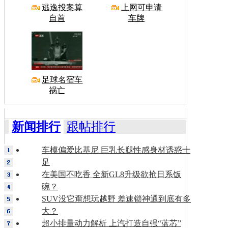
逃逸投案算
上网可申请
自首
车牌
足球名宿车
祸亡
新闻排行
跟帖排行
车模偏爱比基尼 巨乳长腿性感身材诱惑十
足
在美国不吃香 全新GL8升级欲抢日系饭
碗？
SUV没它甭想玩越野 差速锁神通到底有多
大？
超小排量动力解析 上汽打造自强“蓝芯”