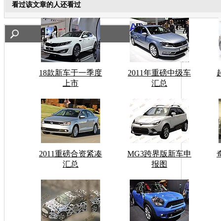
看过该文章的人还看过
18款新车于一季度
2011年重磅中级车
上市
汇总
2011重磅合资紧凑
MG3跨界版新车申
汇总
报图