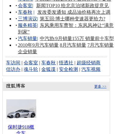
会客室
|
新闻TOP10 给北京治堵新政提意见
车春秋
|
发改委发通知 成品油价格再次上调
三博演议
|
第五回:博士哪种变速器更给力?
服务精英
|
东风乘用车曹智：东风风神让“满意
到家”
汽车销量
|
中汽协:9月销量155万 销量前十车型
2010年9月汽车销量
8月汽车销量
7月汽车销量
企业销量
车访间
|
会客室
|
车春秋
|
悟透社
|
超级经销商
信访办
|
魂斗轮
|
金狐谍
|
安全检测
|
汽车视频
更多 >>
保时捷918概
念车