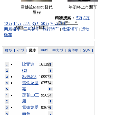
雪佛兰Malibu替代
年初将上市新车
景程
车型搜索：
精准搜索：
5万
8万
12万
15万
22万
35万
50万
70万以上
两厢轿车
|
三厢轿车
|
旅行轿车
|
敞篷轿车
|
运动
轿车
微型
小型
紧凑
中型
中大型
豪华型
SUV
比亚迪
161399
G3
标致408
109973
雪铁龙世
103534
嘉
莲花L3三
95654
厢
雪铁龙爱
93670
丽舍