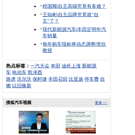
程国顺
|
自主高端究竟有多难？
王灿彬
|
自主品牌究竟谁"自
主"了？
现代新能源汽车
|
丰田定明年汽
车销量
每年购车指标将动态调整
|
管欣
教授
热点标签：
一汽大众
本田
油价上涨
新能源
车
电动车
凯泽西
路虎
沃尔沃
保时捷
丰田召回
比亚迪
停车费
自
燃
以旧换新
搜狐汽车视频
更多 >>