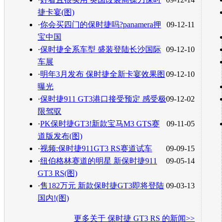
捷卡宴(图)
·
你会买四门的保时捷吗?panamera押
09-12-11
宝中国
·
保时捷全系车型 盛装登陆长沙国际
09-12-10
车展
·
明年3月发布 保时捷全新卡宴效果图
09-12-10
曝光
·
保时捷911 GT3港口接受预定 感受极
09-12-02
限驾驭
·
PK保时捷GT3!新款宝马M3 GTS赛
09-11-05
道版发布(图)
·
视频:保时捷911GT3 RS赛道试车
09-09-15
·
纽伯格林赛道的明星 新保时捷911
09-05-14
GT3 RS(图)
·
售182万元 新款保时捷GT3即将登陆
09-03-13
国内!(图)
更多关于
保时捷 GT3 RS
的新闻>>