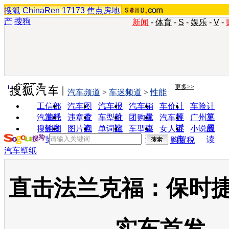
搜狐
ChinaRen
17173
焦点房地
产
搜狗
新闻
-
体育
-
S
-
娱乐
-
V
-
实用工具
更多>>
汽车频道
>
车迷频道
>
性能
工信部
汽车图
汽车报
汽车销
车价计
车险计
油耗
片
价
量
算
算
汽车经
违章查
车型对
团购优
汽车投
广州车
销商
询
比
惠
诉
展
搜狗浏
图片欣
单词翻
车型查
女人宝
小说阅
览器
赏
译
询
典
读
购置税
汽车壁纸
直击法兰克福：保时捷G