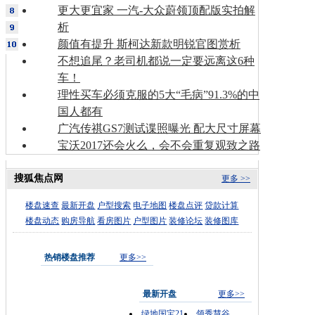
更大更宜家 一汽-大众蔚领顶配版实拍解
析
颜值有提升 斯柯达新款明锐官图赏析
不想追尾？老司机都说一定要远离这6种
车！
理性买车必须克服的5大“毛病”91.3%的中
国人都有
广汽传祺GS7测试谍照曝光 配大尺寸屏幕
宝沃2017还会火么，会不会重复观致之路
搜狐焦点网
更多 >>
楼盘速查
最新开盘
户型搜索
电子地图
楼盘点评
贷款计算
楼盘动态
购房导航
看房图片
户型图片
装修论坛
装修图库
热销楼盘推荐
更多>>
最新开盘
更多>>
绿地国宝21
领秀慧谷