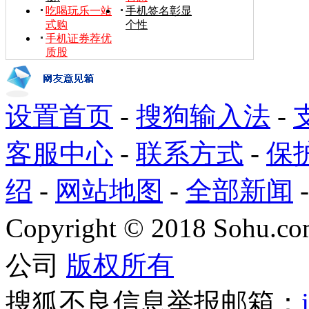
吃喝玩乐一站
手机签名彰显
式购
个性
手机证券荐优
质股
设置首页
-
搜狗输入法
-
客服中心
-
联系方式
-
保
绍
-
网站地图
-
全部新闻
Copyright
©
2018 Sohu.com
公司
版权所有
搜狐不良信息举报邮箱：