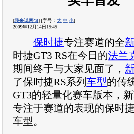
实车首发
[
我来说两句
] [字号：
大
中
小
]
2009年12月14日15:45
保时捷
专注赛道的全
时捷
GT3 RS在今日的
法兰
期间终于与大家见面了，
了
保时捷
RS系列
车型
的传
GT3的轻量化赛车版本，
新
专注于赛道的表现的
保时
车型
。