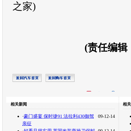
之家)
(责任编辑
开心网
人人网
豆瓣
相关新闻
相关
转发至：
·
豪门盛宴 保时捷91 法拉利430御驾
09-12-14
亲征
·
好看且很实用 英国改装商操刀保时
09-12-14