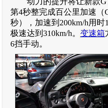
动力的提升将让新款GT3
第4秒整完成百公里加速（GT
秒），加速到200km/h用时1
极速达到310km/h。
变速箱
6挡手动。