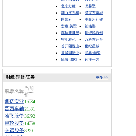
北京方糖
澜馨墅
潮白河孔雀
绿宸万华城
国隆府
潮白河孔雀
宏泰·美墅
铂铭郡
廊坊新世界
世纪鸿通州
智汇雅苑
万科首开台
首开熙悦山
世纪星城
首城国际中
顺鑫·华玺
绿城·御园
远洋一方
财经·理财·证券
更多 >>
当前
股票名称
价
晋亿实业
15.84
晋西车轴
21.81
哈飞股份
36.92
巨轮股份
14.58
交运股份
8.99