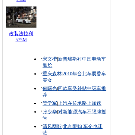
改装法拉利
575M
宋文楷
|
新普瑞斯衬中国电动车
尴尬
重庆森林
|
2010年台北车展香车
美女
何曙光
|
四款享受补贴中级车推
荐
管学军
|
上汽在传承路上加速
张少华
|
对新能源汽车不限牌摇
号
清风网影
|
北京限购 车企也迷
茫