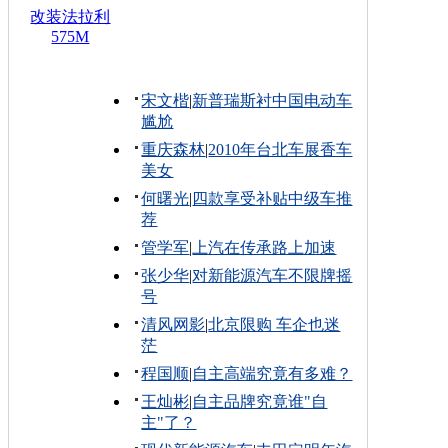
改装法拉利
575M
宋文楷
|
新普瑞斯衬中国电动车
尴尬
重庆森林
|
2010年台北车展香车
美女
何曙光
|
四款享受补贴中级车推
荐
管学军
|
上汽在传承路上加速
张少华
|
对新能源汽车不限牌摇
号
清风网影
|
北京限购 车企也迷
茫
程国顺
|
自主高端究竟有多难？
王灿彬
|
自主品牌究竟谁"自
主"了？