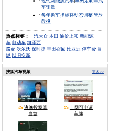
现代新能源汽车
|
丰田定明年汽
车销量
每年购车指标将动态调整
|
管欣
教授
热点标签：
一汽大众
本田
油价上涨
新能源
车
电动车
凯泽西
路虎
沃尔沃
保时捷
丰田召回
比亚迪
停车费
自
燃
以旧换新
搜狐汽车视频
更多 >>
逃逸投案算
上网可申请
自首
车牌