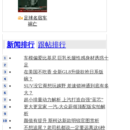
足球名宿车
祸亡
新闻排行
跟帖排行
车模偏爱比基尼 巨乳长腿性感身材诱惑十
足
在美国不吃香 全新GL8升级欲抢日系饭
碗？
SUV没它甭想玩越野 差速锁神通到底有多
大？
超小排量动力解析 上汽打造自强“蓝芯”
更大更宜家 一汽-大众蔚领顶配版实拍解
析
颜值有提升 斯柯达新款明锐官图赏析
不想追尾？老司机都说一定要远离这6种