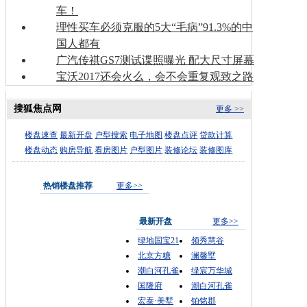
车！
理性买车必须克服的5大“毛病”91.3%的中
国人都有
广汽传祺GS7测试谍照曝光 配大尺寸屏幕
宝沃2017还会火么，会不会重复观致之路
搜狐焦点网
更多 >>
楼盘速查
最新开盘
户型搜索
电子地图
楼盘点评
贷款计算
楼盘动态
购房导航
看房图片
户型图片
装修论坛
装修图库
热销楼盘推荐
更多>>
最新开盘
更多>>
绿地国宝21
领秀慧谷
北京方糖
澜馨墅
潮白河孔雀
绿宸万华城
国隆府
潮白河孔雀
宏泰·美墅
铂铭郡