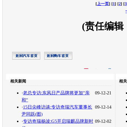
[
上一页
] [
1
] [
2
] [
3
(责任编辑
开心网
人人网
豆瓣
相关新闻
相关
转发至：
·
老总专访:东风日产品牌将更加"亲
09-12-21
和"
·
15日尖峰访谈:专访奇瑞汽车董事长
09-12-14
尹同跃(图)
·
专访奇瑞杨波:G5开启瑞麒品牌新时
09-12-02