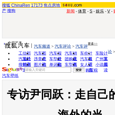
搜狐
ChinaRen
17173
焦点房地
产
搜狗
新闻
-
体育
-
S
-
娱乐
-
V
-
实用工具
更多>>
汽车频道
>
汽车评论
>
汽车评
论
工信部
汽车图
汽车报
汽车销
车价计
车险计
油耗
片
价
量
算
算
汽车经
违章查
车型对
团购优
汽车投
广州车
销商
询
比
惠
诉
展
搜狗浏
图片欣
单词翻
车型查
女人宝
小说阅
览器
赏
译
询
典
读
购置税
汽车壁纸
专访尹同跃：走自己