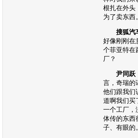
根扎在外头
为了卖东西
搜狐汽
好像刚刚在
个
菲亚特
在
厂？
尹同跃
言，
奇瑞
的
他们跟我们
道啊我们买
一个工厂，
体传的东西
子、有眼的