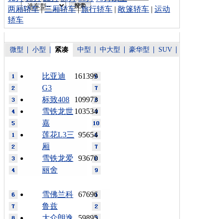
两厢轿车
|
三厢轿车
|
旅行轿车
|
敞篷轿车
|
运动
轿车
微型
小型
紧凑
中型
中大型
豪华型
SUV
比亚迪
161399
G3
标致408
109973
雪铁龙世
103534
嘉
莲花L3三
95654
厢
雪铁龙爱
93670
丽舍
雪佛兰科
67696
鲁兹
大众朗逸
59895