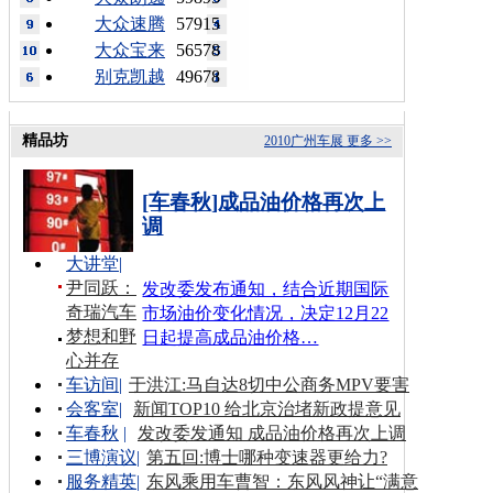
大众速腾
57915
大众宝来
56578
别克凯越
49678
精品坊
2010广州车展
更多 >>
[车春秋]成品油价格再次上
调
大讲堂
|
尹同跃：
发改委发布通知，结合近期国际
奇瑞汽车
市场油价变化情况，决定12月22
梦想和野
日起提高成品油价格…
心并存
车访间
|
于洪江:马自达8切中公商务MPV要害
会客室
|
新闻TOP10 给北京治堵新政提意见
车春秋
|
发改委发通知 成品油价格再次上调
三博演议
|
第五回:博士哪种变速器更给力?
服务精英
|
东风乘用车曹智：东风风神让“满意