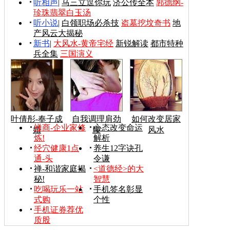
听相声
|
马三立逗你玩
济公传全本
郭德纲-
珍珠翡翠白玉汤
听小说
|
白领职场必杀技
盗墓挖坟奇书
地
产风云大揭秘
新书
|
大风水-黄帝宅经
新锐解读
都市特种
兵全集
三国演义
叶倩彤-奉子成
自我调理肩劲
如何改变居家
禅商-企业家修
心态改变命运
婚
腰
风水
炼!
解析
经穴健康1点
养生12字诀孔
通-头
令谦
禅-和谐家庭揭
<道德经>的大
秘!
智慧
吃喝玩乐一站
手机签名彰显
式购
个性
手机证券荐优
质股