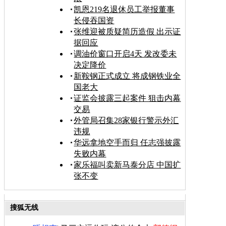
凯恩219名退休员工举报董事
长侵吞国资
张维迎被质疑简历造假 出示证
据回应
调油价窗口开启4天 发改委未
决定降价
新鞍钢正式成立 将成钢铁业全
国老大
证监会披露三起案件 狙击内幕
交易
外管局召集28家银行警示外汇
违规
华远拿地空手而归 任志强披露
失败内幕
家乐福叫卖新马泰分店 中国扩
张不变
搜狐无线