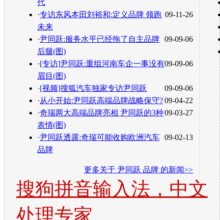
代
·
专访东风本田刘裕和:定义品牌 领跑
09-11-26
未来
·
尹同跃:服务水平已经拖了自主品牌
09-09-06
后腿(图)
·
[专访]尹同跃:重组河南车企一事没有
09-09-06
眉目(图)
·
[视频]搜狐汽车独家专访尹同跃
09-09-06
·
从小开始:尹同跃高端品牌战略保守?
09-04-22
·
奇瑞两大高端品牌亮相 尹同跃的3种
09-03-27
表情(图)
·
尹同跃透露:奇瑞可能收购欧洲汽车
09-02-13
品牌
更多关于
尹同跃 品牌
的新闻>>
搜狗拼音输入法，中文
处理专家