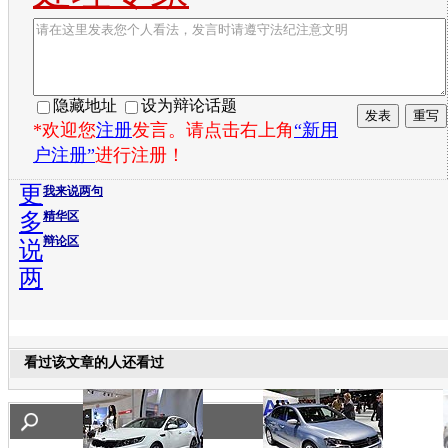
隐藏地址
设为辩论话题
*欢迎您
注册
发言。请点击右上角
“新用
户注册”
进行注册！
更
我来说两句
多
精华区
辩论区
说
两
看过该文章的人还看过