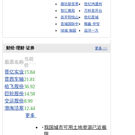
廊坊新世界
世纪鸿通州
智汇雅苑
万科首开台
首开熙悦山
世纪星城
首城国际中
顺鑫·华玺
绿城·御园
远洋一方
财经·理财·证券
更多 >>
当前
股票名称
价
晋亿实业
15.84
晋西车轴
21.81
哈飞股份
36.92
巨轮股份
14.58
交运股份
8.99
渤海活塞
12.44
更多
我国城市可用土地资源已近极
限