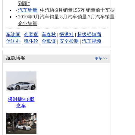
到家”
汽车销量
|
中汽协:9月销量155万 销量前十车型
2010年9月汽车销量
8月汽车销量
7月汽车销量
企业销量
车访间
|
会客室
|
车春秋
|
悟透社
|
超级经销商
信访办
|
魂斗轮
|
金狐谍
|
安全检测
|
汽车视频
更多 >>
保时捷918概
念车