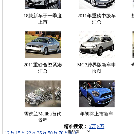
18款新车于一季度
2011年重磅中级车
上市
汇总
2011重磅合资紧凑
MG3跨界版新车申
汇总
报图
雪佛兰Malibu替代
年初将上市新车
景程
车型搜索：
精准搜索：
5万
8万
12万
15万
22万
35万
50万
70万以上