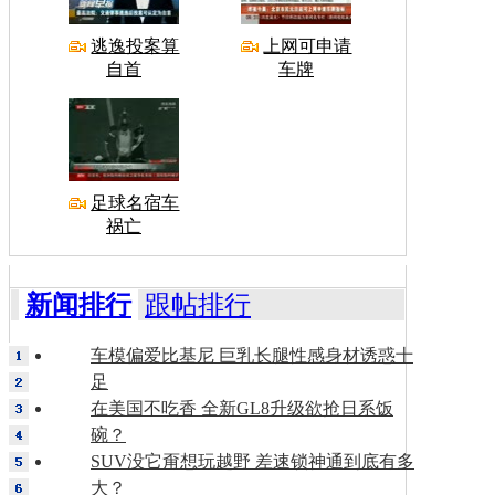
逃逸投案算
上网可申请
自首
车牌
足球名宿车
祸亡
新闻排行
跟帖排行
车模偏爱比基尼 巨乳长腿性感身材诱惑十
足
在美国不吃香 全新GL8升级欲抢日系饭
碗？
SUV没它甭想玩越野 差速锁神通到底有多
大？