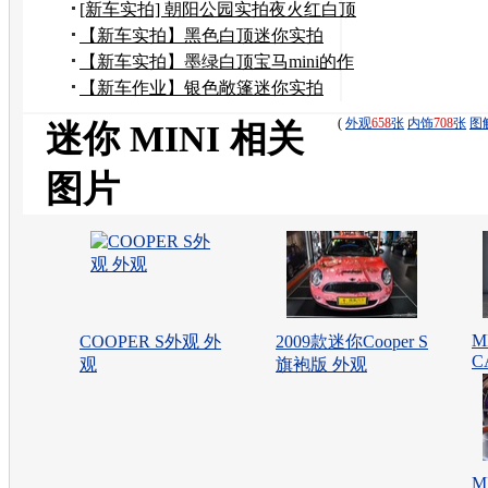
载
[新车实拍] 朝阳公园实拍夜火红白顶
迷你
【新车实拍】黑色白顶迷你实拍
【新车实拍】墨绿白顶宝马mini的作
业 用车日记 （转载）
【新车作业】银色敞篷迷你实拍
(
外观
658
张
内饰
708
张
图
迷你 MINI 相关
图片
M
COOPER S外观 外
2009款迷你Cooper S
C
观
旗袍版 外观
M