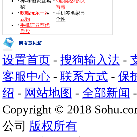
禅-和谐家庭揭
<道德经>的大
秘!
智慧
吃喝玩乐一站
手机签名彰显
式购
个性
手机证券荐优
质股
设置首页
-
搜狗输入法
-
客服中心
-
联系方式
-
保
绍
-
网站地图
-
全部新闻
Copyright
©
2018 Sohu.com
公司
版权所有