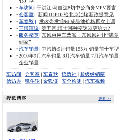
心并存
车访间
|
于洪江:马自达8切中公商务MPV要害
会客室
|
新闻TOP10 给北京治堵新政提意见
车春秋
|
发改委发通知 成品油价格再次上调
三博演议
|
第五回:博士哪种变速器更给力?
服务精英
|
东风乘用车曹智：东风风神让“满意
到家”
汽车销量
|
中汽协:9月销量155万 销量前十车型
2010年9月汽车销量
8月汽车销量
7月汽车销量
企业销量
车访间
|
会客室
|
车春秋
|
悟透社
|
超级经销商
信访办
|
魂斗轮
|
金狐谍
|
安全检测
|
汽车视频
更多 >>