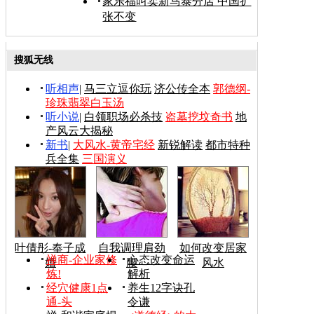
家乐福叫卖新马泰分店 中国扩
张不变
搜狐无线
听相声
|
马三立逗你玩
济公传全本
郭德纲-
珍珠翡翠白玉汤
听小说
|
白领职场必杀技
盗墓挖坟奇书
地
产风云大揭秘
新书
|
大风水-黄帝宅经
新锐解读
都市特种
兵全集
三国演义
叶倩彤-奉子成
自我调理肩劲
如何改变居家
禅商-企业家修
心态改变命运
婚
腰
风水
炼!
解析
经穴健康1点
养生12字诀孔
通-头
令谦