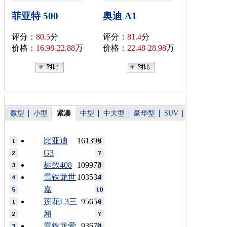
菲亚特 500
奥迪 A1
评分：
80.5
分
评分：
81.4
分
价格：
16.98-22.88
万
价格：
22.48-28.98
万
微型
小型
紧凑
中型
中大型
豪华型
SUV
比亚迪
161399
G3
标致408
109973
雪铁龙世
103534
嘉
莲花L3三
95654
厢
雪铁龙爱
93670