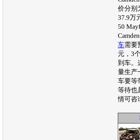
价分别为
37.9
50 May
Camd
车
需要
元，3
到车。
量生产
车要等
等待也
情可咨