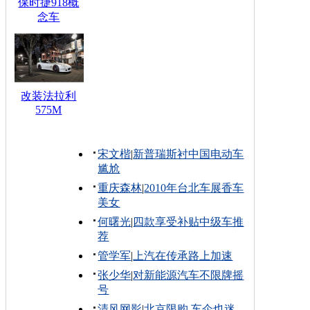
保时捷918概
念车
改装法拉利
575M
宋文楷
|
新普瑞斯衬中国电动车
尴尬
重庆森林
|
2010年台北车展香车
美女
何曙光
|
四款享受补贴中级车推
荐
管学军
|
上汽在传承路上加速
张少华
|
对新能源汽车不限牌摇
号
清风网影
|
北京限购 车企也迷