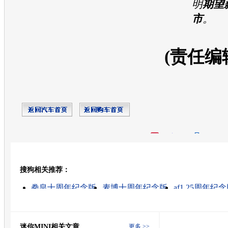
明
期望
市
。
(责任编
开心网
人人网
豆瓣
搜狗相关推荐：
转发至：
拳皇十周年纪念版
麦博十周年纪念版
af1 25周年纪
三叶草35周年纪念版
25周年城市纪念版
麦博纪念版
zippo纪念版
麦博m200纪念版
麦博m111纪念版
纪念版手机
迷你MINI相关文章
更多 >>