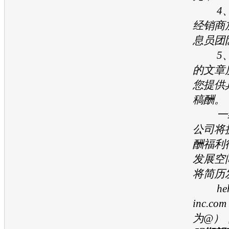
4、
经销商
息员团
5、
的文章
您提供
稿酬。
一经
公司将
酬福利
发展空
将简历
hehe
inc.
为@）