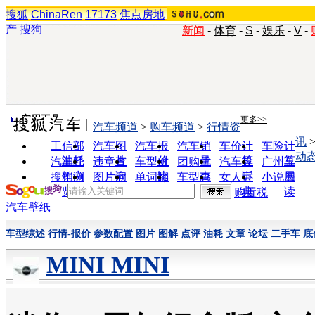
搜狐
ChinaRen
17173
焦点房地
产
搜狗
新闻
-
体育
-
S
-
娱乐
-
V
-
实用工具
更多>>
汽车频道
>
购车频道
>
行情资
讯
工信部
汽车图
汽车报
汽车销
车价计
车险计
动
油耗
片
价
量
算
算
汽车经
违章查
车型对
团购优
汽车投
广州车
销商
询
比
惠
诉
展
搜狗浏
图片欣
单词翻
车型查
女人宝
小说阅
览器
赏
译
询
典
读
购置税
汽车壁纸
车型综述
行情-报价
参数配置
图片
图解
点评
油耗
文章
论坛
二手车
底
MINI MINI