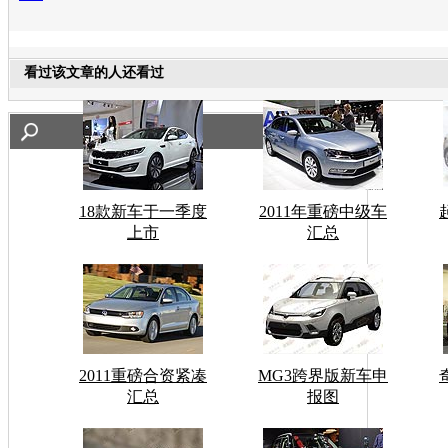
看过该文章的人还看过
18款新车于一季度
2011年重磅中级车
上市
汇总
2011重磅合资紧凑
MG3跨界版新车申
汇总
报图