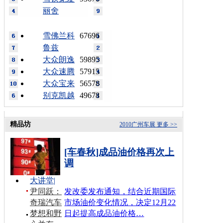
丽舍
雪佛兰科
67696
鲁兹
大众朗逸
59895
大众速腾
57915
大众宝来
56578
别克凯越
49678
精品坊
2010广州车展
更多 >>
[车春秋]成品油价格再次上
调
大讲堂
|
尹同跃：
发改委发布通知，结合近期国际
奇瑞汽车
市场油价变化情况，决定12月22
梦想和野
日起提高成品油价格…