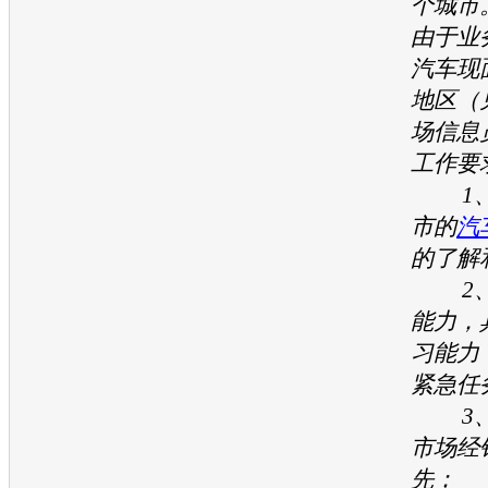
个城市
由于业
汽车
现
地区（
场信息
工作要
1、
市的
汽
的了解
2、
能力，
习能力
紧急任
3、
市场经
先；