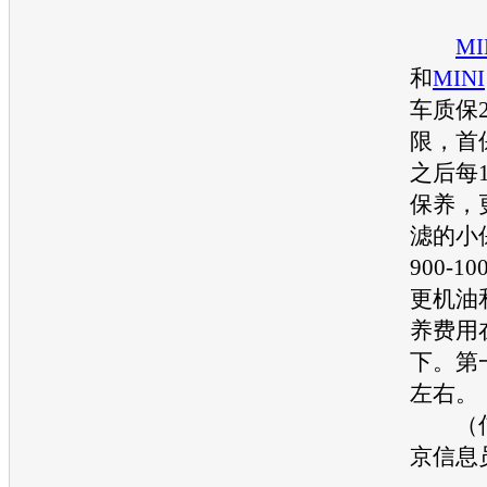
MI
和
MINI
车质保
限，首保
之后每
保养，
滤的小
900-
更机油
养费用在
下。第
左右。
（信
京信息