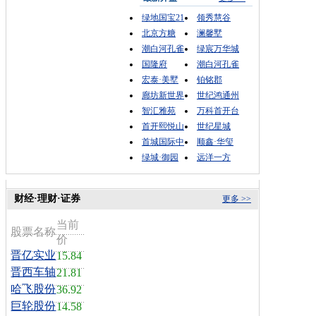
绿地国宝21
领秀慧谷
北京方糖
澜馨墅
潮白河孔雀
绿宸万华城
国隆府
潮白河孔雀
宏泰·美墅
铂铭郡
廊坊新世界
世纪鸿通州
智汇雅苑
万科首开台
首开熙悦山
世纪星城
首城国际中
顺鑫·华玺
绿城·御园
远洋一方
财经·理财·证券
更多 >>
当前
股票名称
价
晋亿实业
15.84
晋西车轴
21.81
哈飞股份
36.92
巨轮股份
14.58