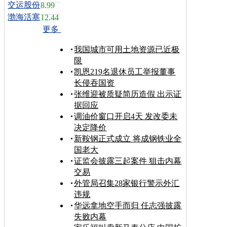
交运股份
8.99
渤海活塞
12.44
更多
我国城市可用土地资源已近极
限
凯恩219名退休员工举报董事
长侵吞国资
张维迎被质疑简历造假 出示证
据回应
调油价窗口开启4天 发改委未
决定降价
新鞍钢正式成立 将成钢铁业全
国老大
证监会披露三起案件 狙击内幕
交易
外管局召集28家银行警示外汇
违规
华远拿地空手而归 任志强披露
失败内幕