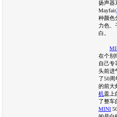
扬声器
Mayfair
种颜色
力色、
白。
MI
在个别
自己专
头前进
了50
的前大
机
盖上
了整车
MINI
5
的是白