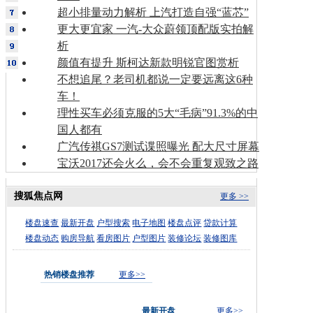
超小排量动力解析 上汽打造自强“蓝芯”
更大更宜家 一汽-大众蔚领顶配版实拍解
析
颜值有提升 斯柯达新款明锐官图赏析
不想追尾？老司机都说一定要远离这6种
车！
理性买车必须克服的5大“毛病”91.3%的中
国人都有
广汽传祺GS7测试谍照曝光 配大尺寸屏幕
宝沃2017还会火么，会不会重复观致之路
搜狐焦点网
更多 >>
楼盘速查
最新开盘
户型搜索
电子地图
楼盘点评
贷款计算
楼盘动态
购房导航
看房图片
户型图片
装修论坛
装修图库
热销楼盘推荐
更多>>
最新开盘
更多>>