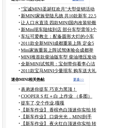
"宝诚MINI圣诞狂欢月"大型促销活动
启动
新MINI家族登陆凡德 共10款新车 22.5
万起
让人口水直流 四款MINI国内改装轮毂
推荐
新Mini现车陆续到店 部分车型需等3个
月
车坛可爱教主：配备圆形大灯的小车
盘点
2011款全新MINI成都重装上阵 定金5
万元
Mini家族重装上阵试驾体验会成都举
行
MINI推首款柴油版车型 柴油增压发动
机
全新MINI试驾周：宝创带你看李心洁
话剧
2011款宝马MINI少量现车 购车送大礼
包
迷你MINI相关热帖
更多>>
表弟迷你提车 巧克力黑顶！
COOPER S 红＋白 上作业 （多图）
提车了,交个作业,嘎嘎
【新车作业】 香槟色白顶迷你实拍 转
载
【新车作业】 口袋光光，MINI到手
黄色黑顶实拍 转载
【新车作业】 夜火红白顶迷你实拍 转