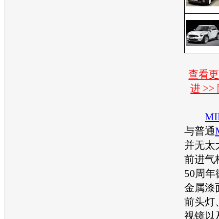
查看
进 >
MI
与普通
并无太
前进气
50周
金属漆
前头灯
视镜以