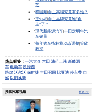
茫
程国顺
|
自主高端究竟有多难？
王灿彬
|
自主品牌究竟谁"自
主"了？
现代新能源汽车
|
丰田定明年汽
车销量
每年购车指标将动态调整
|
管欣
教授
热点标签：
一汽大众
本田
油价上涨
新能源
车
电动车
凯泽西
路虎
沃尔沃
保时捷
丰田召回
比亚迪
停车费
自
燃
以旧换新
搜狐汽车视频
更多 >>