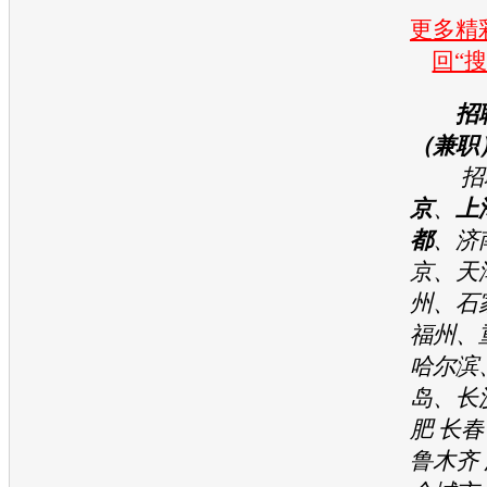
更多精彩
回“
招
（兼职
招聘
京
、
上
都
、济
京、天
州、石
福州、
哈尔滨
岛、长
肥 长春
鲁木齐 