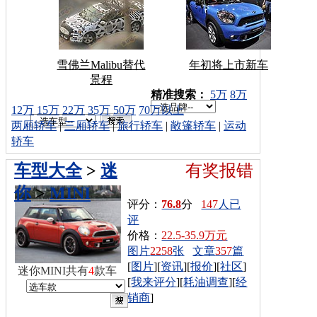
雪佛兰Malibu替代
年初将上市新车
景程
车型搜索：
精准搜索：
5万
8万
12万
15万
22万
35万
50万
70万以上
两厢轿车
|
三厢轿车
|
旅行轿车
|
敞篷轿车
|
运动
轿车
车型大全
>
迷
有奖报错
你
>
MINI
评分：
76.8
分
147
人已
评
价格：
22.5-35.9万元
图片
2258
张
文章
357
篇
[
图片
][
资讯
][
报价
][
社区
]
迷你MINI共有
4
款车
[
我来评分
][
耗油调查
][
经
销商
]