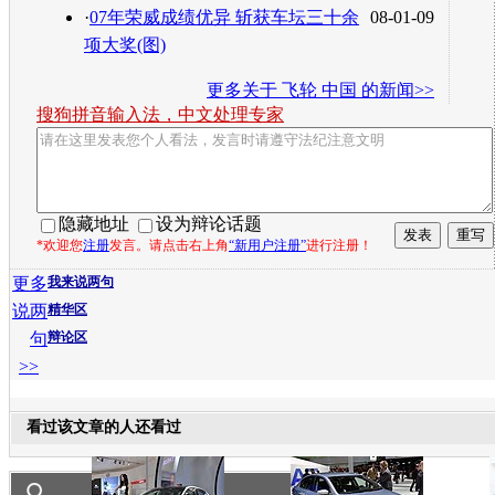
·
07年荣威成绩优异 斩获车坛三十余
08-01-09
项大奖(图)
更多关于
飞轮 中国
的新闻>>
搜狗拼音输入法，中文处理专家
隐藏地址
设为辩论话题
*欢迎您
注册
发言。请点击右上角
“新用户注册”
进行注册！
更多
我来说两句
说两
精华区
句
辩论区
>>
看过该文章的人还看过