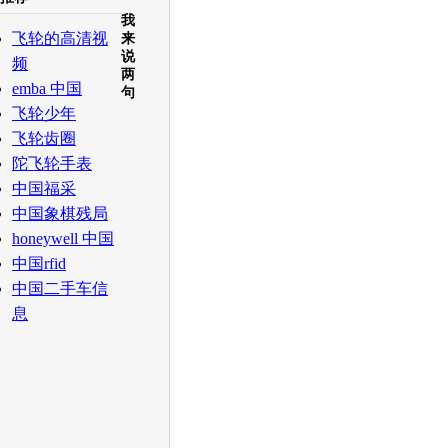
我
白社会
百度i贴吧
飞轮的高清视
来
说
频
两
emba 中国
句
飞轮少年
飞轮齿圈
陀飞轮手表
中国福采
中国象棋残局
honeywell 中国
中国rfid
中国二手车信
息