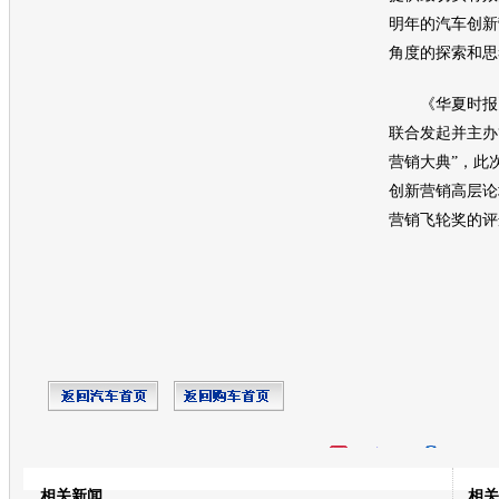
明年的
汽车
创新
角度的探索和思
《华夏时报
联合发起并主办
营销
大典”，此
创新
营销
高层论
营销
飞轮奖的评
开心网
人人网
豆瓣
相关新闻
相关