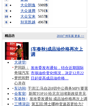
大众朗逸
59895
大众速腾
57915
大众宝来
56578
别克凯越
49678
精品坊
2010广州车展
更多 >>
[车春秋]成品油价格再次上
调
大讲堂
|
尹同跃：
发改委发布通知，结合近期国际
奇瑞汽车
市场油价变化情况，决定12月22
梦想和野
日起提高成品油价格…
心并存
车访间
|
于洪江:马自达8切中公商务MPV要害
会客室
|
新闻TOP10 给北京治堵新政提意见
车春秋
|
发改委发通知 成品油价格再次上调
三博演议
|
第五回:博士哪种变速器更给力?