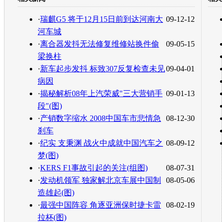
转发至：
·
瑞麒G5 将于12月15日前到达河南大
09-12-12
河车城
·
离合器发抖无法修复维修站换件偷
09-05-15
梁换柱
·
新车起步发抖 标致307反复检查未见
09-04-01
病因
·
揭秘解析08年上汽荣威"三大营销手
09-01-13
段"(图)
·
产销数字缩水 2008中国车市悲情急
08-12-30
刹车
·
纪实 支秉渊 战火中成就中国汽车之
08-09-12
梦(图)
·
KERS F1事故引起的关注(组图)
08-07-31
·
发动机领军 独家解北京车展中国制
08-05-06
造雄起(图)
·
最强中国阵容 角逐亚洲保时捷卡雷
08-02-19
拉杯(图)