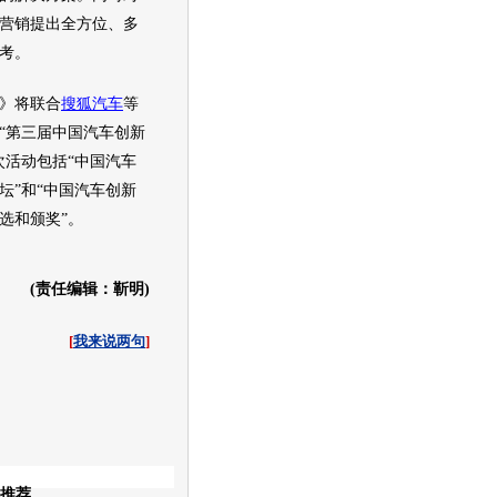
营销
提出全方位、多
考。
》将联合
搜狐汽车
等
“第三届中国
汽车
创新
次活动包括“中国
汽车
坛”和“中国
汽车
创新
选和颁奖”。
(责任编辑：靳明)
[
我来说两句
]
收起
推荐