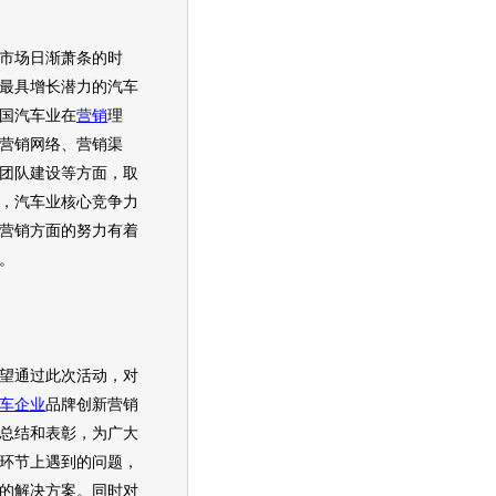
市场日渐萧条的时
最具增长潜力的
汽车
中国
汽车
业在
营销
理
营销
网络、
营销
渠
团队建设等方面，取
，
汽车
业核心竞争力
营销
方面的努力有着
。
通过此次活动，对
车企业
品牌创新
营销
总结和表彰，为广大
环节上遇到的问题，
的解决方案。同时对