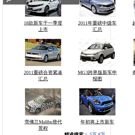
18款新车于一季度
2011年重磅中级车
上市
汇总
2011重磅合资紧凑
MG3跨界版新车申
汇总
报图
雪佛兰Malibu替代
年初将上市新车
景程
车型搜索：
精准搜索：
5万
8万