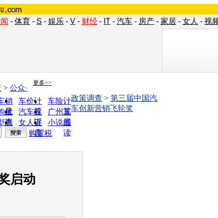
新闻
-
体育
-
S
-
娱乐
-
V
-
财经
-
IT
-
汽车
-
房产
-
家居
-
女人
-
视
更多>>
查
>
公众·
政策调查
>
第三届中国汽
车销
车价计
车险计
车创新营销飞轮奖
量
算
算
购优
汽车投
广州车
惠
诉
展
型查
女人宝
小说阅
询
典
读
购置税
奖启动