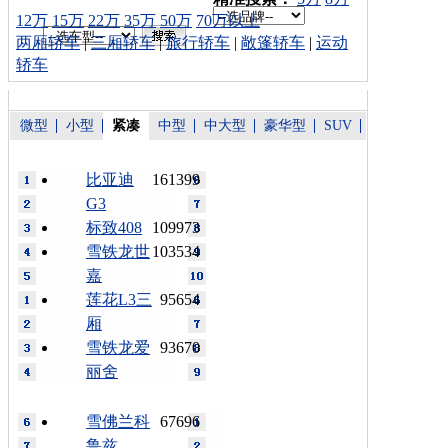
12万
15万
22万
35万
50万
70万以上
两厢轿车
|
三厢轿车
|
旅行轿车
|
敞篷轿车
|
运动
轿车
微型
小型
紧凑
中型
中大型
豪华型
SUV
比亚迪
161399
G3
标致408
109973
雪铁龙世
103534
嘉
莲花L3三
95654
厢
雪铁龙爱
93670
丽舍
雪佛兰科
67696
鲁兹