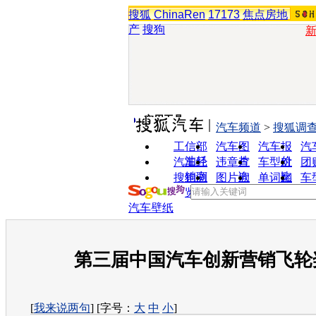
搜狐
ChinaRen
17173
焦点房地
产
搜狗
实用工具
汽车频道
>
搜狐调
工信部
汽车图
汽车报
汽
油耗
片
价
汽车经
违章查
车型对
团
销商
询
比
搜狗浏
图片欣
单词翻
车
览器
赏
译
汽车壁纸
第三届中国汽车创新营销飞轮
[
我来说两句
] [字号：
大
中
小
]