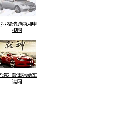
起亚福瑞迪两厢申
报图
奇瑞21款重磅新车
谍照