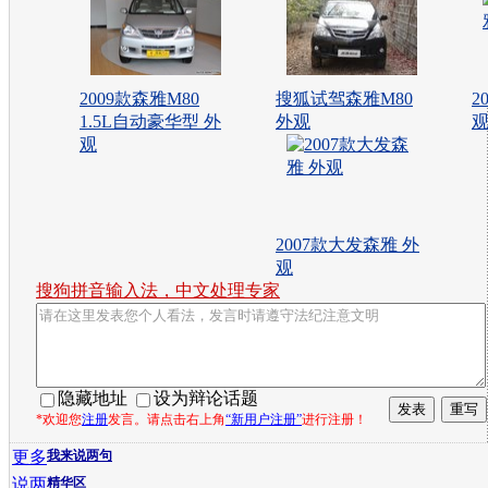
2009款森雅M80
搜狐试驾森雅M80
2
1.5L自动豪华型 外
外观
观
2007款大发森雅 外
观
搜狗拼音输入法，中文处理专家
隐藏地址
设为辩论话题
*欢迎您
注册
发言。请点击右上角
“新用户注册”
进行注册！
更多
我来说两句
说两
精华区