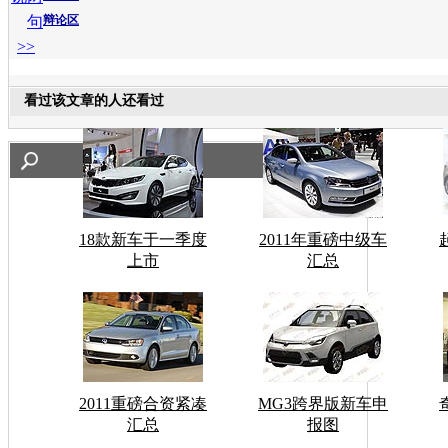
句
辩论区
>>
看过该文章的人还看过
18款新车于一季度
2011年重磅中级车
上市
汇总
2011重磅合资紧凑
MG3跨界版新车申
汇总
报图