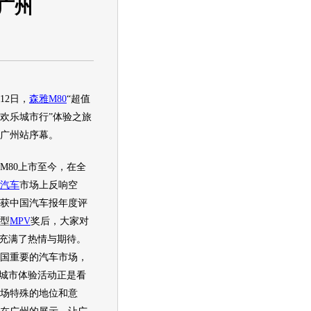
广州
2日，
森雅M80
“超值
欢乐城市行”体验之旅
广州站序幕。
M80
上市至今，在全
汽车
市场上反响空
获中国
汽车
报年度评
型
MPV
奖后，大家对
充满了热情与期待。
国重要的
汽车
市场，
城市体验活动正是看
场特殊的地位和意