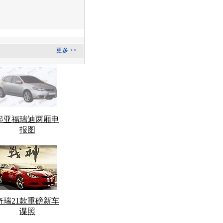
更多 >>
起亚福瑞迪两厢申
报图
奇瑞21款重磅新车
谍照