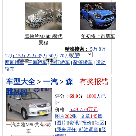
雪佛兰Malibu替代
年初将上市新车
景程
车型搜索：
精准搜索：
5万
8万
12万
15万
22万
35万
50万
70万以上
两厢轿车
|
三厢轿车
|
旅行轿车
|
敞篷轿车
|
运动
轿车
车型大全
>
一汽
>
森
有奖报错
雅M80
评分：
69.0
分
1800
人已
评
价格：
5.49-7.79万元
图片
282
张
文章
145
篇
[
图片
][
资讯
][
报价
][
社区
]
一汽森雅M80共有
8
款
[
我来评分
][
耗油调查
][
经
车