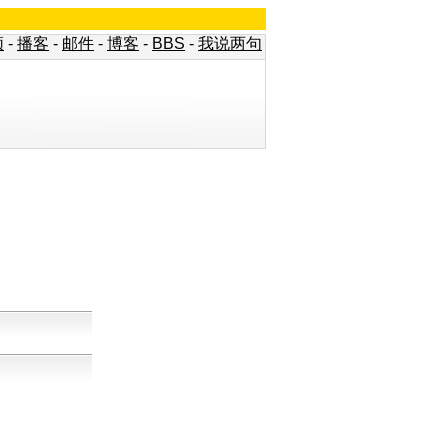
频
-
播客
-
邮件
-
博客
-
BBS
-
我说两句