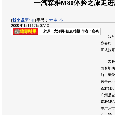
一汽森雅M80体验之旅走进
[
我来说两句
] [字号：
大
中
小
]
2009年12月17日07:10
来源：
大洋网-信息时报
作者：唐燕
12月1
惊喜周，
正式拉开
森雅
国各地的
前，继荣
选最佳小
森雅M80
广州是全
森雅M80
重广州市