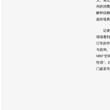
义。通过
州的消费
解和信赖
超价值典
记者在
现场看到
订车的市
与咨询。
M80
“空
性强”。
门庭若市