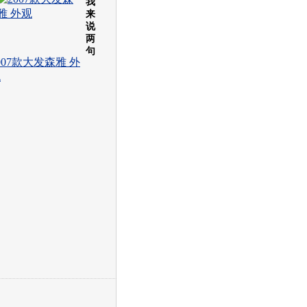
我
来
说
两
句
007款大发森雅 外
观