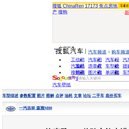
搜狐
ChinaRen
17173
焦点房地
产
搜狗
实用工具
汽车频道
>
购车频
工信部
汽车图
汽车报
汽
油耗
片
价
汽车经
违章查
车型对
团
销商
询
比
搜狗浏
图片欣
单词翻
车
览器
赏
译
汽车壁纸
车型综述
参数配置
图片
图解
点评
油耗
文章
论坛
二手车
底价买车
一汽吉林 森雅M80