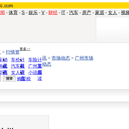
新闻
-
体育
-
S
-
娱乐
-
V
-
财经
-
IT
-
汽车
-
房产
-
家居
-
女人
-
视
更多>>
道
>
行情资
讯
>
市场动态
>
广州市场
车销
车价计
车险计
动态
量
算
算
购优
汽车投
广州车
惠
诉
展
型查
女人宝
小说阅
询
典
读
购置税