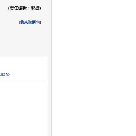
(责任编辑：郭捷)
[
我来说两句
]
收起
白社会
百度i贴吧
车报价