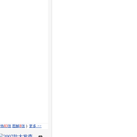
内饰
83
张
图解
8
张
)
更多 >>