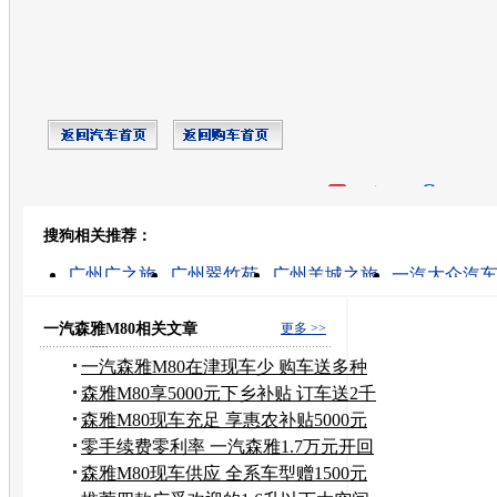
开心网
人人网
豆瓣
搜狗相关推荐：
转发至：
广州广之旅
广州翠竹苑
广州羊城之旅
一汽大众汽
风火之旅体验服
一汽大众二手车
北京广州丰田4s店
广州汇峰
一汽大众汽车
广州冰淇淋机
一汽森雅M80相关文章
更多 >>
一汽森雅M80在津现车少 购车送多种
保险
森雅M80享5000元下乡补贴 订车送2千
礼包
森雅M80现车充足 享惠农补贴5000元
现金
零手续费零利率 一汽森雅1.7万元开回
家
森雅M80现车供应 全系车型赠1500元