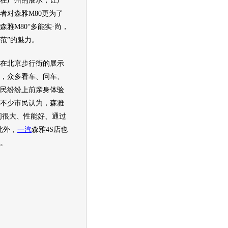
在广州的展示，让广
者对
森雅M80
更为了
森雅M80
“多能实·尚，
范”的魅力。
北京步行街的展示
，众多看车、问车、
民纷纷上前亲身体验
不少市民认为，
森雅
间很大、性能好、通过
此外，
一汽
森雅4S店也
。