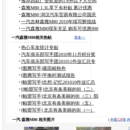
精品
推荐四款广受欢迎的1.6升以下大空间
车型
森雅M80 1.3L享下乡补贴 累计优惠
6000元
森雅M80 润汉汽车贸易有限公司国庆
放假
一汽吉林森雅M80 2010年续写辉煌战
绩
一汽森雅M80现车充足 购车可优惠900
元
一汽森雅M80相关热帖
更多>>
热心车友统计专贴
汽车俱乐部写手团2010年11月积分奖
励申请
汽车俱乐部写手团201011作业汇总专
贴
[图腾写手]慕田峪秋色
[图腾写手]平衡杆测试报告
[帕盟写手]念想·记忆201010作业汇总
[[帕盟写手]北京有条美丽的街（二）
到奶奶家作客
[帕盟写手]北京有条美丽的街（三）阳
台上观望美景
[帕盟写手]北京有条美丽的街（五）
——风水宝地
[帕盟写手] 北京有条美丽的街（一）
一汽 森雅M80 相关图片
(
外观
128
张