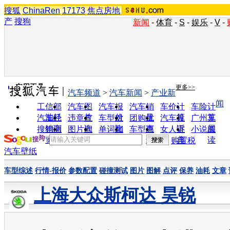
搜狐
ChinaRen
17173
焦点房地
产
搜狗
新闻
-
体育
-
S
-
娱乐
-
V
-
实用工具
更多>>
汽车频道
>
汽车新闻
>
产业新
闻
工信部
汽车图
汽车报
汽车销
车价计
车险计
油耗
片
价
量
算
算
汽车经
违章查
车型对
团购优
汽车投
广州车
销商
询
比
惠
诉
展
搜狗浏
图片欣
单词翻
车型查
女人宝
小说阅
览器
赏
译
询
典
读
购置税
汽车壁纸
车型综述
行情-报价
参数配置
碰撞测试
图片
图解
点评
保养
油耗
文章
上海大众斯柯达 昊锐