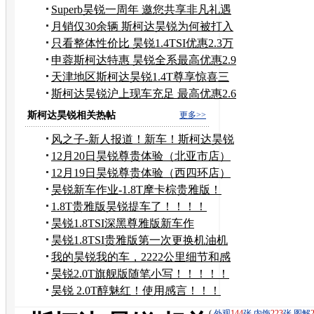
千
Superb昊锐一周年 邀您共享非凡礼遇
月销仅30余辆 斯柯达昊锐为何被打入
冷宫
只看整体性价比 昊锐1.4TSI优惠2.3万
元
申蓉斯柯达特惠 昊锐全系最高优惠2.9
万
天津地区斯柯达昊锐1.4T尊享惊喜三
重礼
斯柯达昊锐沪上现车充足 最高优惠2.6
万
斯柯达昊锐相关热帖
更多>>
风之子-新人报道！新车！斯柯达昊锐
1.8T
12月20日昊锐尊贵体验（北亚市店）
12月19日昊锐尊贵体验（西四环店）
昊锐新车作业-1.8T摩卡棕贵雅版！
1.8T贵雅版昊锐提车了！！！！
昊锐1.8TSI深黑尊雅版新车作
业！！！
昊锐1.8TSI贵雅版第一次更换机油机
滤作业！
我的昊锐我的车，2222公里细节和感
受！！！！！！
昊锐2.0T旗舰版随笔小写！！！！！
昊锐 2.0T醇魅红！使用感言！！！
(
外观
144
张
内饰
223
张
图解