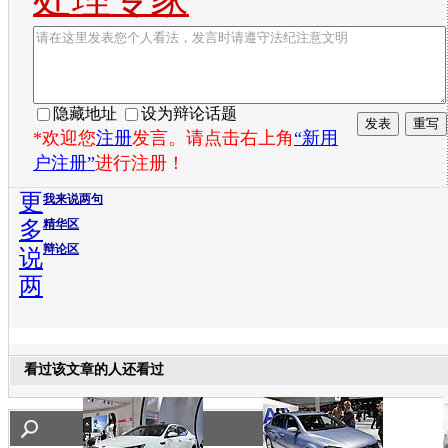
隐藏地址
设为辩论话题
*欢迎您
注册
发言。请点击右上角
“新用
户注册”
进行注册！
更
我来说两句
多
精华区
辩论区
说
两
看过该文章的人还看过