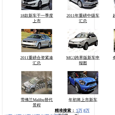
18款新车于一季度
2011年重磅中级车
上市
汇总
2011重磅合资紧凑
MG3跨界版新车申
汇总
报图
雪佛兰Malibu替代
年初将上市新车
景程
车型搜索：
精准搜索：
5万
8万