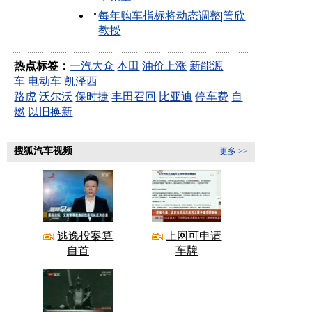
每年购车指标将动态调整
|
管欣
教授
热点标签：
一汽大众
本田
油价上涨
新能源
车
电动车
凯泽西
路虎
沃尔沃
保时捷
丰田召回
比亚迪
停车费
自
燃
以旧换新
搜狐汽车视频
更多 >>
逃逸投案算
上网可申请
自首
车牌