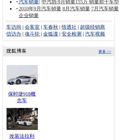
汽车销量
|
中汽协:9月销量155万 销量前十车型
2010年9月汽车销量
8月汽车销量
7月汽车销量
企业销量
车访间
|
会客室
|
车春秋
|
悟透社
|
超级经销商
信访办
|
魂斗轮
|
金狐谍
|
安全检测
|
汽车视频
更多 >>
保时捷918概
念车
改装法拉利