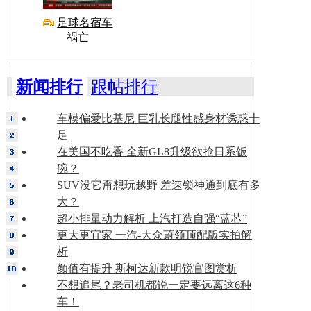
足球名宿车
祸亡
新闻排行
跟帖排行
车模偏爱比基尼 巨乳长腿性感身材诱惑十
足
在美国不吃香 全新GL8升级欲抢日系饭
碗？
SUV没它甭想玩越野 差速锁神通到底有多
大？
超小排量动力解析 上汽打造自强“蓝芯”
更大更宜家 一汽-大众蔚领顶配版实拍解
析
颜值有提升 斯柯达新款明锐官图赏析
不想追尾？老司机都说一定要远离这6种
车！