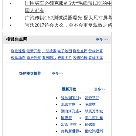
理性买车必须克服的5大“毛病”91.3%的中
国人都有
广汽传祺GS7测试谍照曝光 配大尺寸屏幕
宝沃2017还会火么，会不会重复观致之路
搜狐焦点网
更多 >>
楼盘速查
最新开盘
户型搜索
电子地图
楼盘点评
贷款计算
楼盘动态
购房导航
看房图片
户型图片
装修论坛
装修图库
热销楼盘推荐
更多>>
最新开盘
更多>>
绿地国宝21
领秀慧谷
北京方糖
澜馨墅
潮白河孔雀
绿宸万华城
国隆府
潮白河孔雀
宏泰·美墅
铂铭郡
廊坊新世界
世纪鸿通州