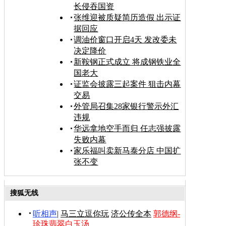
长侵吞国资
张维迎被质疑简历造假 出示证
据回应
调油价窗口开启4天 发改委未
决定降价
新鞍钢正式成立 将成钢铁业全
国老大
证监会披露三起案件 狙击内幕
交易
外管局召集28家银行警示外汇
违规
华远拿地空手而归 任志强披露
失败内幕
家乐福叫卖新马泰分店 中国扩
张不变
搜狐无线
听相声
|
马三立逗你玩
济公传全本
郭德纲-
珍珠翡翠白玉汤