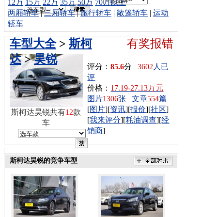
12万
15万
22万
35万
50万
70万以上
两厢轿车
|
三厢轿车
|
旅行轿车
|
敞篷轿车
|
运动
轿车
车型大全
>
斯柯
有奖报错
达
>
昊锐
评分：
85.6
分
3602
人已
评
价格：
17.19-27.13万元
图片
1306
张
文章
554
篇
[
图片
][
资讯
][
报价
][
社区
]
斯柯达昊锐共有
12
款
[
我来评分
][
耗油调查
][
经
车
销商
]
斯柯达昊锐的竞争车型