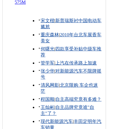
575M
宋文楷
|
新普瑞斯衬中国电动车
尴尬
重庆森林
|
2010年台北车展香车
美女
何曙光
|
四款享受补贴中级车推
荐
管学军
|
上汽在传承路上加速
张少华
|
对新能源汽车不限牌摇
号
清风网影
|
北京限购 车企也迷
茫
程国顺
|
自主高端究竟有多难？
王灿彬
|
自主品牌究竟谁"自
主"了？
现代新能源汽车
|
丰田定明年汽
车销量