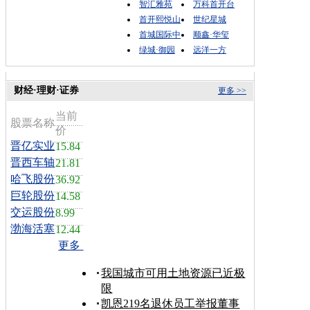
智汇雅苑
万科首开台
首开熙悦山
世纪星城
首城国际中
顺鑫·华玺
绿城·御园
远洋一方
财经·理财·证券
更多 >>
当前
股票名称
价
晋亿实业
15.84
晋西车轴
21.81
哈飞股份
36.92
巨轮股份
14.58
交运股份
8.99
渤海活塞
12.44
更多
我国城市可用土地资源已近极
限
凯恩219名退休员工举报董事