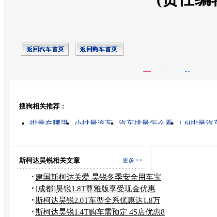
开心网
人人网
豆瓣
搜狗相关推荐：
转发至：
排量在哪里
小排量汽车
汽车排量怎么看
1.6l排量
什么是排量
小排量汽车排名
小排量汽车报价
小排量汽车购置税
丰田小排量汽车
如何看汽车的排
斯柯达昊锐相关文章
更多 >>
建国斯柯达关爱 昊锐冬季安全用车宝
典
[成都]昊锐1.8T尊雅版享受现金优惠
2.2万
斯柯达昊锐2.0T车型全系优惠达1.8万
元
斯柯达昊锐1.4T购车需预定 4S店优惠8