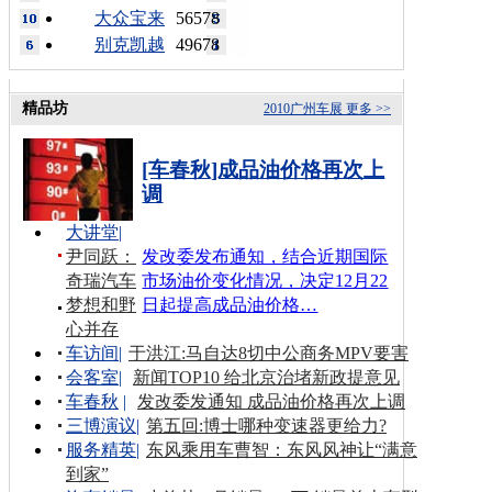
大众宝来
56578
别克凯越
49678
精品坊
2010广州车展
更多 >>
[车春秋]成品油价格再次上
调
大讲堂
|
尹同跃：
发改委发布通知，结合近期国际
奇瑞汽车
市场油价变化情况，决定12月22
梦想和野
日起提高成品油价格…
心并存
车访间
|
于洪江:马自达8切中公商务MPV要害
会客室
|
新闻TOP10 给北京治堵新政提意见
车春秋
|
发改委发通知 成品油价格再次上调
三博演议
|
第五回:博士哪种变速器更给力?
服务精英
|
东风乘用车曹智：东风风神让“满意
到家”