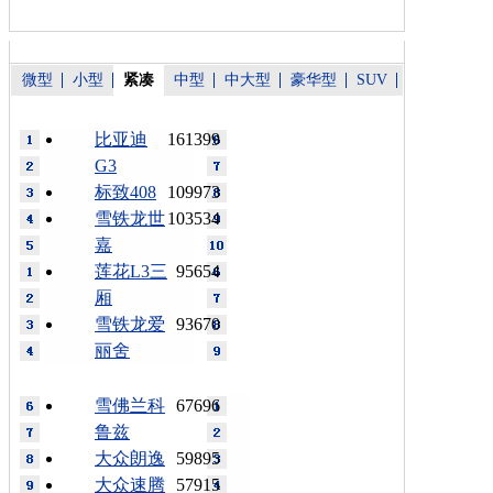
微型
小型
紧凑
中型
中大型
豪华型
SUV
比亚迪
161399
G3
标致408
109973
雪铁龙世
103534
嘉
莲花L3三
95654
厢
雪铁龙爱
93670
丽舍
雪佛兰科
67696
鲁兹
大众朗逸
59895
大众速腾
57915