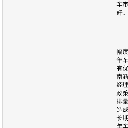
车
好
“
幅
年
有优
南
经
政
排
造
长
年