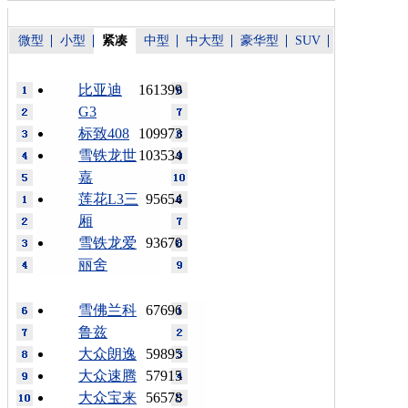
微型
小型
紧凑
中型
中大型
豪华型
SUV
比亚迪
161399
G3
标致408
109973
雪铁龙世
103534
嘉
莲花L3三
95654
厢
雪铁龙爱
93670
丽舍
雪佛兰科
67696
鲁兹
大众朗逸
59895
大众速腾
57915
大众宝来
56578