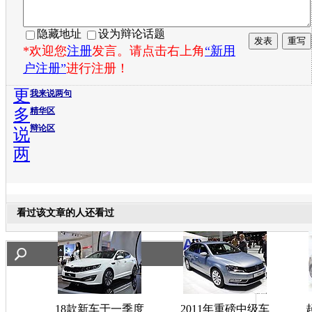
隐藏地址
设为辩论话题
*欢迎您
注册
发言。请点击右上角
“新用
户注册”
进行注册！
更
我来说两句
多
精华区
辩论区
说
两
看过该文章的人还看过
18款新车于一季度
2011年重磅中级车