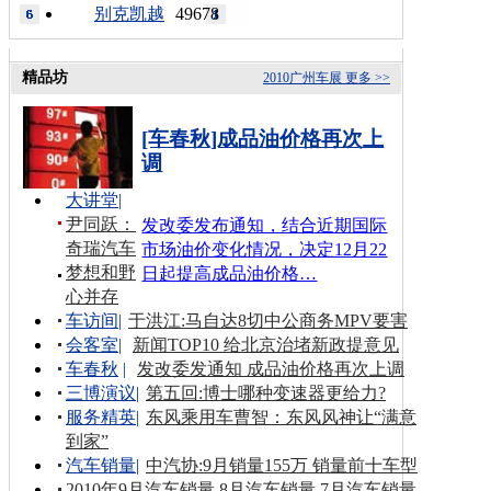
别克凯越
49678
精品坊
2010广州车展
更多 >>
[车春秋]成品油价格再次上
调
大讲堂
|
尹同跃：
发改委发布通知，结合近期国际
奇瑞汽车
市场油价变化情况，决定12月22
梦想和野
日起提高成品油价格…
心并存
车访间
|
于洪江:马自达8切中公商务MPV要害
会客室
|
新闻TOP10 给北京治堵新政提意见
车春秋
|
发改委发通知 成品油价格再次上调
三博演议
|
第五回:博士哪种变速器更给力?
服务精英
|
东风乘用车曹智：东风风神让“满意
到家”
汽车销量
|
中汽协:9月销量155万 销量前十车型
2010年9月汽车销量
8月汽车销量
7月汽车销量