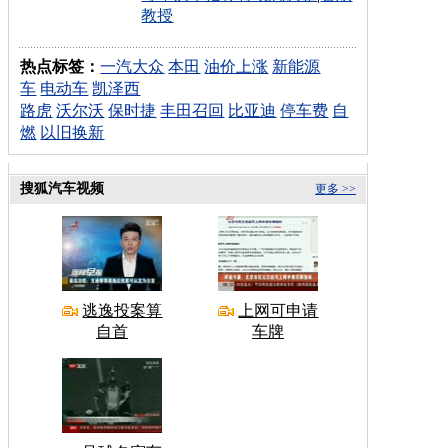
教授
热点标签：
一汽大众
本田
油价上涨
新能源
车
电动车
凯泽西
路虎
沃尔沃
保时捷
丰田召回
比亚迪
停车费
自
燃
以旧换新
搜狐汽车视频
更多 >>
逃逸投案算
上网可申请
自首
车牌