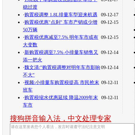
稳过渡
·
购置税调整 1.8L排量车型迎来机遇
09-12-17
·
购置税优惠"点刹" 车市产销或少增
09-12-15
50万辆
·
购置税优惠减至7.5% 明年车市或有
09-12-15
大变数
·
新购置税调至7.5% 小排量车销售又
09-12-14
添一把火
·
魏文清:"购置税调整对明年车市影响
09-12-14
不大"
·
视频:小排量车购置税提高 市民抢末
09-12-11
班车
·
购置税缩水优惠延续 降温2009年末
09-12-11
车市
搜狗拼音输入法，中文处理专家