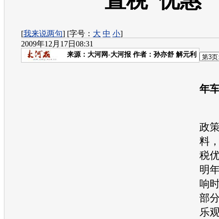
置税”优惠
[
我来说两句
] [字号：
大
中
小
]
2009年12月17日08:31
来源：
大河网-大河报
作者：孙亦舒 解元利
车
年
尽
政
料
税
明
响
部
乐