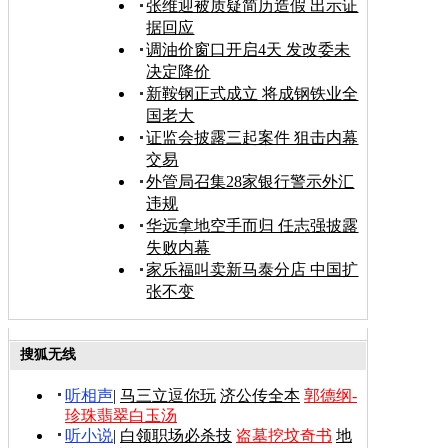
张维迎被质疑简历造假 出示证
据回应
调油价窗口开启4天 发改委未
决定降价
新鞍钢正式成立 将成钢铁业全
国老大
证监会披露三起案件 狙击内幕
交易
外管局召集28家银行警示外汇
违规
华远拿地空手而归 任志强披露
失败内幕
家乐福叫卖新马泰分店 中国扩
张不变
搜狐无线
听相声
|
马三立逗你玩
济公传全本
郭德纲-
珍珠翡翠白玉汤
听小说
|
白领职场必杀技
盗墓挖坟奇书
地