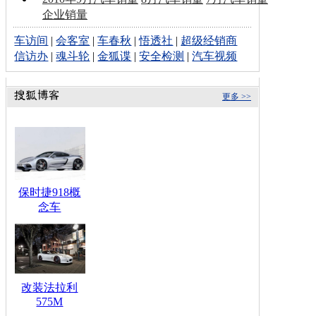
企业销量
车访间
|
会客室
|
车春秋
|
悟透社
|
超级经销商
信访办
|
魂斗轮
|
金狐谍
|
安全检测
|
汽车视频
更多 >>
保时捷918概
念车
改装法拉利
575M