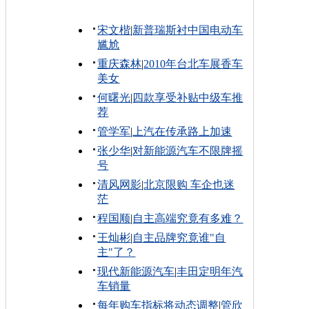
宋文楷
|
新普瑞斯衬中国电动车
尴尬
重庆森林
|
2010年台北车展香车
美女
何曙光
|
四款享受补贴中级车推
荐
管学军
|
上汽在传承路上加速
张少华
|
对新能源汽车不限牌摇
号
清风网影
|
北京限购 车企也迷
茫
程国顺
|
自主高端究竟有多难？
王灿彬
|
自主品牌究竟谁"自
主"了？
现代新能源汽车
|
丰田定明年汽
车销量
每年购车指标将动态调整
|
管欣