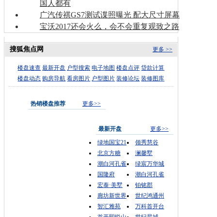
国人都有
广汽传祺GS7测试谍照曝光 配大尺寸屏幕
宝沃2017还会火么，会不会重复观致之路
搜狐焦点网
更多 >>
楼盘速查
最新开盘
户型搜索
电子地图
楼盘点评
贷款计算
楼盘动态
购房导航
看房图片
户型图片
装修论坛
装修图库
热销楼盘推荐
更多>>
最新开盘
更多>>
绿地国宝21
领秀慧谷
北京方糖
澜馨墅
潮白河孔雀
绿宸万华城
国隆府
潮白河孔雀
宏泰·美墅
铂铭郡
廊坊新世界
世纪鸿通州
智汇雅苑
万科首开台