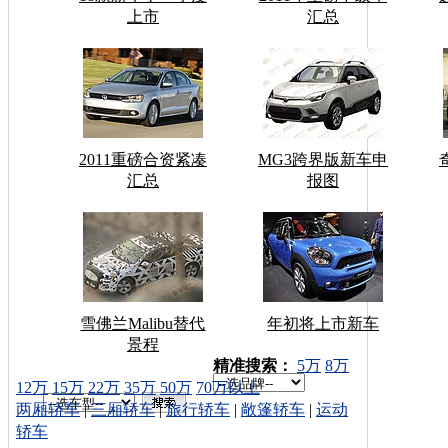
上市
汇总
2011重磅合资紧凑
MG3跨界版新车申
汇总
报图
雪佛兰Malibu替代
年初将上市新车
景程
车型搜索：
精准搜索：
5万
8万
12万
15万
22万
35万
50万
70万以上
两厢轿车
|
三厢轿车
|
旅行轿车
|
敞篷轿车
|
运动
轿车