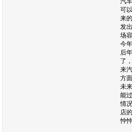
汽
可
来
发
场
今
后
了
来
方
未
能
情况
店
忡