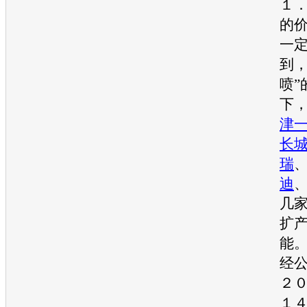
１
的
一
到，
喷”
下
津
长
瑞
迪
几
扩
能
经
２
１