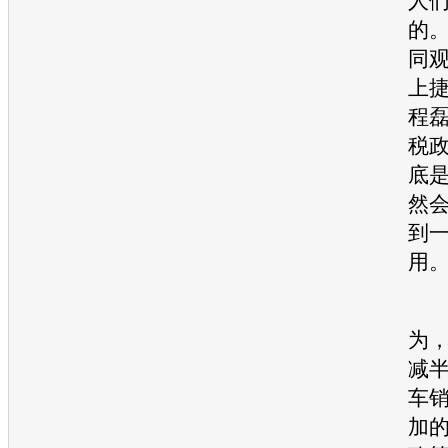
人
的。
同
上
程
税
底
然
到
用
业
为
减
车
加