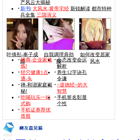
产风云大揭秘
新书
|
大风水-黄帝宅经
新锐解读
都市特种
兵全集
三国演义
叶倩彤-奉子成
自我调理肩劲
如何改变居家
禅商-企业家修
心态改变命运
婚
腰
风水
炼!
解析
经穴健康1点
养生12字诀孔
通-头
令谦
禅-和谐家庭揭
<道德经>的大
秘!
智慧
吃喝玩乐一站
手机签名彰显
式购
个性
手机证券荐优
质股