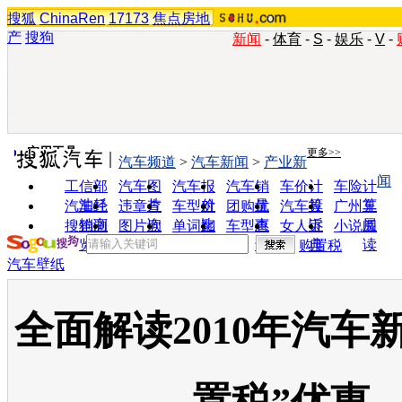
搜狐
ChinaRen
17173
焦点房地
产
搜狗
新闻
-
体育
-
S
-
娱乐
-
V
-
实用工具
更多>>
汽车频道
>
汽车新闻
>
产业新
闻
工信部
汽车图
汽车报
汽车销
车价计
车险计
油耗
片
价
量
算
算
汽车经
违章查
车型对
团购优
汽车投
广州车
销商
询
比
惠
诉
展
搜狗浏
图片欣
单词翻
车型查
女人宝
小说阅
览器
赏
译
询
典
读
购置税
汽车壁纸
全面解读2010年汽车