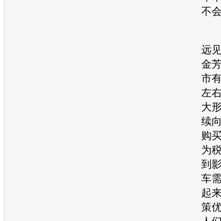
不
同
远
金
市
左右
大
续
购
为
到
车
起
策