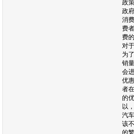
政
政
消
费
费
对
为
销
会
优
者
的
以
汽
该
的