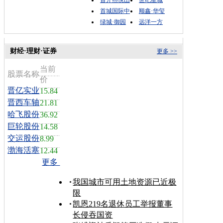
首开熙悦山
世纪星城
首城国际中
顺鑫·华玺
绿城·御园
远洋一方
财经·理财·证券
更多 >>
当前
股票名称
价
晋亿实业
15.84
晋西车轴
21.81
哈飞股份
36.92
巨轮股份
14.58
交运股份
8.99
渤海活塞
12.44
更多
我国城市可用土地资源已近极
限
凯恩219名退休员工举报董事
长侵吞国资