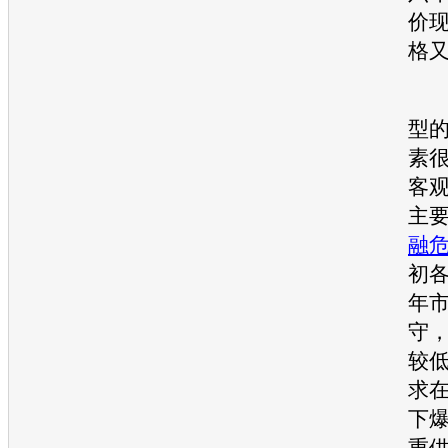
价
格
“
型
素
客
主
融
初
年
守
较
求
下
重