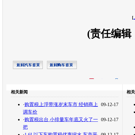
[
(责任编辑
开心网
人人网
豆瓣
相关新闻
相关
转发至：
·
购置税上浮带涨岁末车市 经销商上
09-12-17
调车价
·
购置税出台 小排量车年底又火了一
09-12-17
把
·
1.6L以下车购置税优惠缩水 车市平
09-12-17