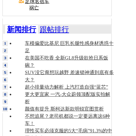
足球名宿车
祸亡
新闻排行
跟帖排行
车模偏爱比基尼 巨乳长腿性感身材诱惑十
足
在美国不吃香 全新GL8升级欲抢日系饭
碗？
SUV没它甭想玩越野 差速锁神通到底有多
大？
超小排量动力解析 上汽打造自强“蓝芯”
更大更宜家 一汽-大众蔚领顶配版实拍解
析
颜值有提升 斯柯达新款明锐官图赏析
不想追尾？老司机都说一定要远离这6种
车！
理性买车必须克服的5大“毛病”91.3%的中