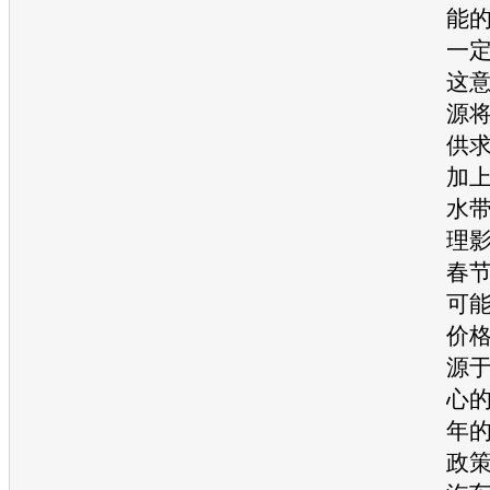
能
一
这
源
供
加
水
理
春
可
价
源
心
年
政