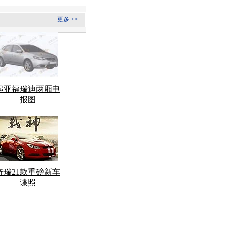
更多 >>
起亚福瑞迪两厢申
报图
奇瑞21款重磅新车
谍照