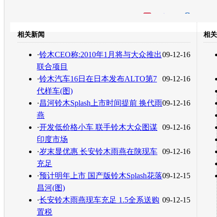
开心网
人人网
豆瓣
相关新闻
相关
转发至：
·
铃木CEO称:2010年1月将与大众推出
09-12-16
联合项目
·
铃木汽车16日在日本发布ALTO第7
09-12-16
代样车(图)
·
昌河铃木Splash上市时间提前 换代雨
09-12-16
燕
·
开发低价格小车 联手铃木大众图谋
09-12-16
印度市场
·
岁末显优惠 长安铃木雨燕在陕现车
09-12-16
充足
·
预计明年上市 国产版铃木Splash花落
09-12-15
昌河(图)
·
长安铃木雨燕现车充足 1.5全系送购
09-12-15
置税