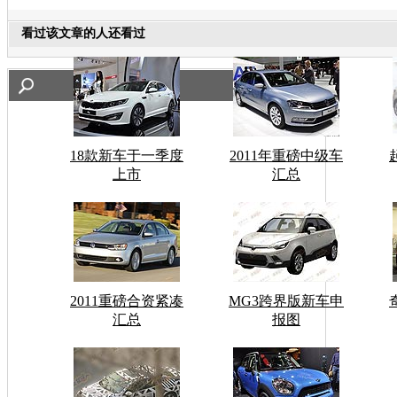
看过该文章的人还看过
18款新车于一季度
2011年重磅中级车
上市
汇总
2011重磅合资紧凑
MG3跨界版新车申
汇总
报图