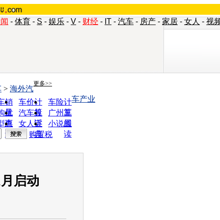
新闻
-
体育
-
S
-
娱乐
-
V
-
财经
-
IT
-
汽车
-
房产
-
家居
-
女人
-
视
更多>>
车
>
海外汽
车产业
车销
车价计
车险计
量
算
算
购优
汽车投
广州车
惠
诉
展
型查
女人宝
小说阅
询
典
读
购置税
1月启动