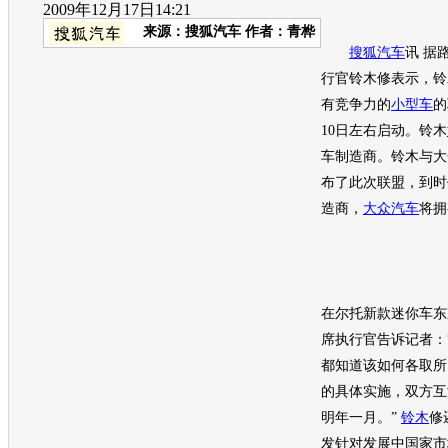
2009年12月17日14:21
来源：
搜狐汽车
作者：青桦
搜狐汽车
讯 据
行官
铃木
修表示，
铃
有竞争力的
小型车
的
10日左右启动。
铃木
车
制造商。
铃木
与
大
布了此次联盟，到时
造商，
大众汽车
将拥
在尔托新款迷你车东
席执行官告诉记者：
都知道该如何各取所
的具体实施，双方互
明年一月。”
铃木
修
发针对发展中国家市