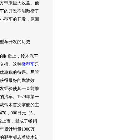
方带来巨大收益。他
车
的开发不能敷衍了
小型车
的开发，原因
型车
开发的历史
的制造上，
铃木
汽车
交椅。这种
微型车
只
优惠税的待遇。尽管
获得最好的燃油效
发经验使其一直能够
的
汽车
。1979年第一
裁
铃木
首次掌舵的主
70，000日元（5，
一经上市，就成了畅销
年累计销量1000万
的诞生标志着
铃木
进