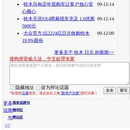
·
铃木马甸店年底购车让客户放心安
09-12-14
心顺心
·
铃木天语SX4两厢现车充足 1.6优惠
09-12-14
5000元
·
大众官方:以2224亿日元收购铃木
09-12-09
19.9%股份
更多关于
铃木 日元
的新闻>>
搜狗拼音输入法，中文处理专家
隐藏地址
设为辩论话题
*欢迎您
注册
发言。请点击右上角
“新用户注册”
进行注册！
更多
我来说两句
说两
精华区
句
辩论区
>>