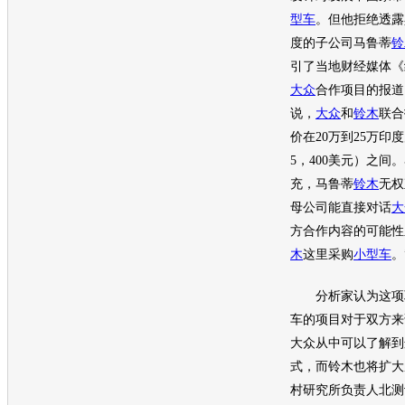
型车
。但他拒绝透露
度的子公司马鲁蒂
铃
引了当地财经媒体《
大众
合作项目的报道
说，
大众
和
铃木
联合
价在20万到25万印度
5，400美元）之间
充，马鲁蒂
铃木
无权
母公司能直接对话
大
方合作内容的可能性
木
这里采购
小型车
。
分析家认为这项
车
的项目对于双方来
大众
从中可以了解到
式，而
铃木
也将扩大
村研究所负责人北测