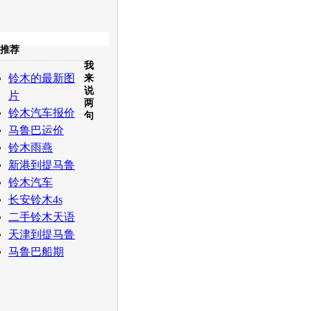
收起
推荐
我
白社会
百度i贴吧
铃木的最新图
来
说
片
两
铃木汽车报价
句
马鲁巴运价
铃木雨燕
新港到提马鲁
铃木汽车
长安铃木4s
二手铃木天语
天津到提马鲁
马鲁巴船期