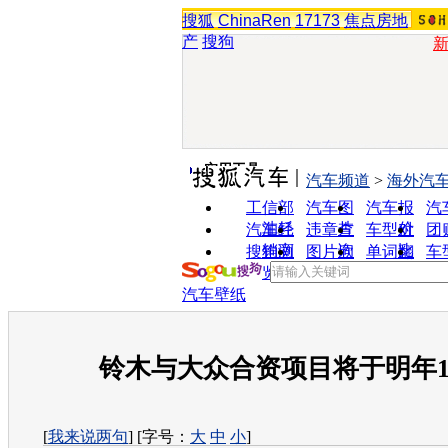
搜狐
ChinaRen
17173
焦点房地
产
搜狗
实用工具
汽车频道
>
海外汽
工信部
汽车图
汽车报
汽
油耗
片
价
汽车经
违章查
车型对
团
销商
询
比
搜狗浏
图片欣
单词翻
车
览器
赏
译
汽车壁纸
铃木与大众合资项目将于明年
[
我来说两句
] [字号：
大
中
小
]