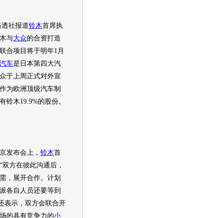
路透社报道
铃木
首席执
木
与
大众
的合资打造
联合项目将于明年1月
汽车
是日本第四大
汽
众
于上周正式对外宣
作为欧洲顶级
汽车
制
有
铃木
19.9%的股份。
京发布会上，
铃木
首
“双方在彼此沟通后，
需，展开合作。计划
派各自人员还要等到
还表示，双方会联合开
场的具有竞争力的
小