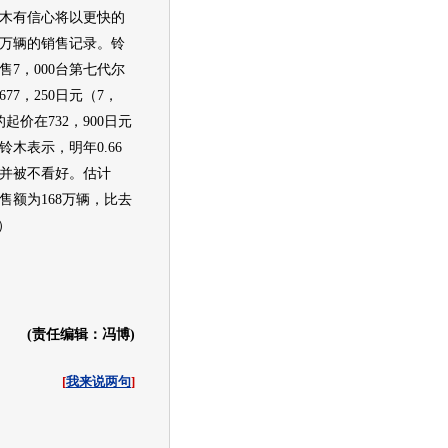
木
有信心将以更快的
0万辆的销售记录。
铃
7，000台第七代尔
77，250日元（7，
起价在732，900日元
铃木
表示，明年0.66
并被不看好。估计
售额为168万辆，比去
）
(责任编辑：冯博)
[
我来说两句
]