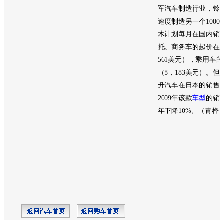
军
汽车
制造行业，
铃
速度制造另一个100
木
计划每月在国内销售
托。商务车的起价在6
561美元），乘用车的
（8，183美元）。但
升
汽车
在日本的销售
2009年该款
车型
的销
年下降10%。（青桦