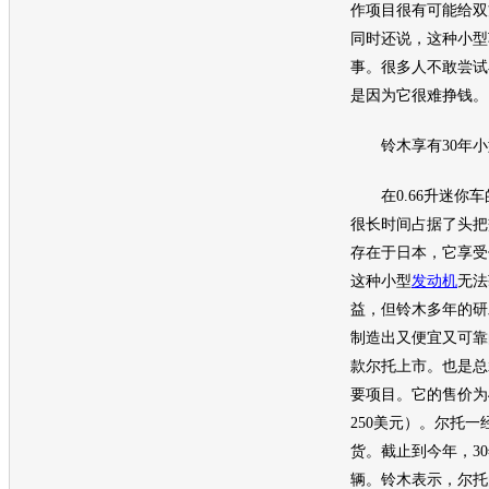
作项目很有可能给双
同时还说，这种
小型
事。很多人不敢尝试
是因为它很难挣钱。
铃木
享有30年
小
在0.66升迷你车
很长时间占据了头把
存在于日本，它享受
这种小型
发动机
无法
益，但
铃木
多年的研
制造出又便宜又可靠
款尔托上市。也是总
要项目。它的售价为4
250美元）。尔托
货。截止到今年，30
辆。
铃木
表示，尔托