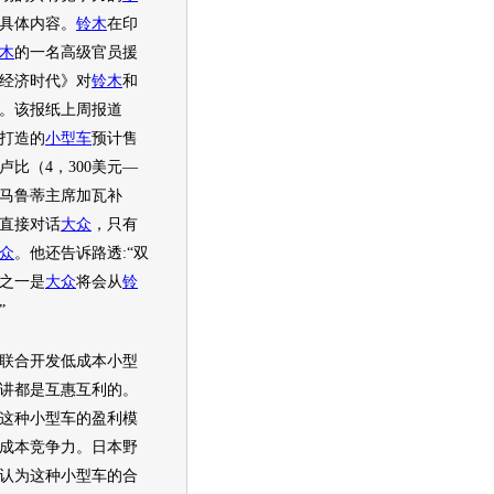
具体内容。
铃木
在印
木
的一名高级官员援
经济时代》对
铃木
和
。该报纸上周报道
打造的
小型车
预计售
卢比（4，300美元—
。马鲁蒂主席加瓦补
直接对话
大众
，只有
众
。他还告诉路透:“双
之一是
大众
将会从
铃
”
联合开发低成本
小型
讲都是互惠互利的。
这种
小型车
的盈利模
成本竞争力。日本野
认为这种
小型车
的合