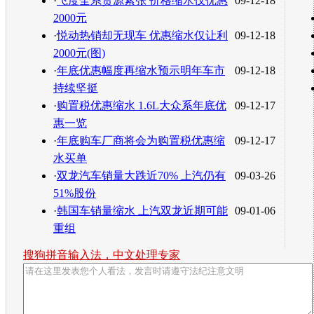
·
飞度全系货源紧张 价格缩水仅优惠
09-12-18
2000元
·
悦动热销却无现车 优惠缩水仅让利
09-12-18
2000元(图)
·
年底优惠幅度再缩水预示明年车市
09-12-18
持续坚挺
·
购置税优惠缩水 1.6L大众系年底优
09-12-17
惠一览
·
年底购车厂商将会为购置税优惠缩
09-12-17
水买单
·
双龙汽车销量大跌近70% 上汽仍有
09-03-26
51%股份
·
韩国车销量缩水 上汽双龙近期可能
09-01-06
重组
搜狗拼音输入法，中文处理专家