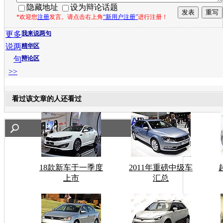
隐藏地址
设为辩论话题
*欢迎您
注册
发言。请点击右上角
“新用户注册”
进行注册！
更多
我来说两句
说两
精华区
句
辩论区
>>
看过该文章的人还看过
18款新车于一季度
2011年重磅中级车
上市
汇总