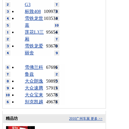
G3
标致408
109973
雪铁龙世
103534
嘉
莲花L3三
95654
厢
雪铁龙爱
93670
丽舍
雪佛兰科
67696
鲁兹
大众朗逸
59895
大众速腾
57915
大众宝来
56578
别克凯越
49678
精品坊
2010广州车展
更多 >>