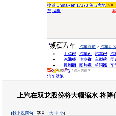
搜狐
ChinaRen
17173
焦点房地
产
搜狗
实用工具
汽车频道
>
汽车新
工信部
汽车图
汽车报
汽
油耗
片
价
汽车经
违章查
车型对
团
销商
询
比
搜狗浏
图片欣
单词翻
车
览器
赏
译
汽车壁纸
上汽在双龙股份将大幅缩水 将降低至
[
我来说两句
] [字号：
大
中
小
]