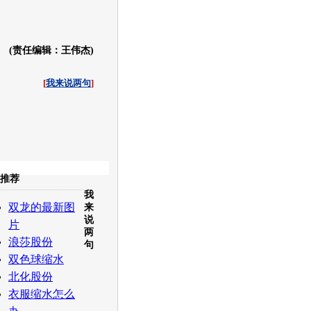
(责任编辑：王伟杰)
[
我来说两句
]
收起
推荐
我
白社会
百度i贴吧
双龙的最新图
来
说
片
两
浪莎股份
句
双色球缩水
北化股份
衣服缩水怎么