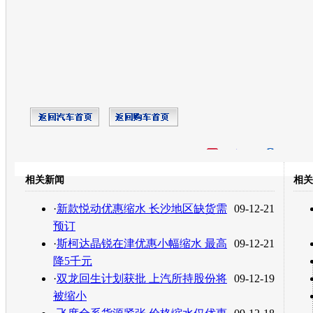
开心网
人人网
豆瓣
相关新闻
相关
转发至：
·
新款悦动优惠缩水 长沙地区缺货需
09-12-21
预订
·
斯柯达晶锐在津优惠小幅缩水 最高
09-12-21
降5千元
·
双龙回生计划获批 上汽所持股份将
09-12-19
被缩小