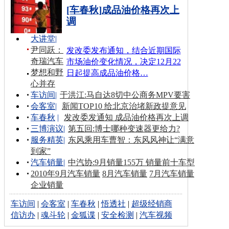
[车春秋]成品油价格再次上
调
大讲堂
|
尹同跃：
发改委发布通知，结合近期国际
奇瑞汽车
市场油价变化情况，决定12月22
梦想和野
日起提高成品油价格…
心并存
车访间
|
于洪江:马自达8切中公商务MPV要害
会客室
|
新闻TOP10 给北京治堵新政提意见
车春秋
|
发改委发通知 成品油价格再次上调
三博演议
|
第五回:博士哪种变速器更给力?
服务精英
|
东风乘用车曹智：东风风神让“满意
到家”
汽车销量
|
中汽协:9月销量155万 销量前十车型
2010年9月汽车销量
8月汽车销量
7月汽车销量
企业销量
车访间
|
会客室
|
车春秋
|
悟透社
|
超级经销商
信访办
|
魂斗轮
|
金狐谍
|
安全检测
|
汽车视频