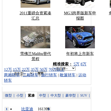
2011重磅合资紧凑
MG3跨界版新车申
汇总
报图
雪佛兰Malibu替代
年初将上市新车
景程
车型搜索：
精准搜索：
5万
8万
12万
15万
22万
35万
50万
70万以上
两厢轿车
|
三厢轿车
|
旅行轿车
|
敞篷轿车
|
运动
轿车
微型
小型
紧凑
中型
中大型
豪华型
SUV
比亚迪
161399