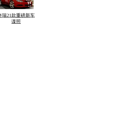
奇瑞21款重磅新车
谍照