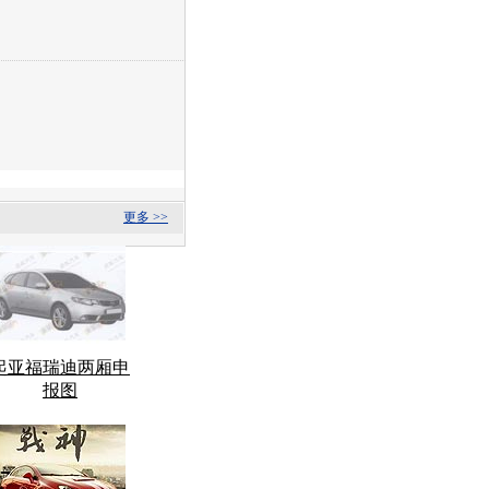
更多 >>
起亚福瑞迪两厢申
报图