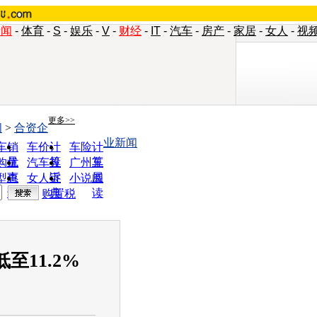
新闻
-
体育
-
S
-
娱乐
-
V
-
财经
-
IT
-
汽车
-
房产
-
家居
-
女人
-
视
更多>>
闻
>
合资企
业新闻
车销
车价计
车险计
量
算
算
购优
汽车投
广州车
惠
诉
展
型查
女人宝
小说阅
询
典
读
购置税
11.2%