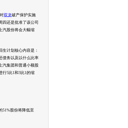
对
双龙
破产保护实施
周四还是批准了该公司
上汽股份将会大幅缩
生计划核心内容是：
还债务以及以什么比率
上汽集团和普通小额股
行5比1和3比1的缩
的51%股份将降低至