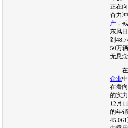
正在向
奋力冲
产
，截
东风日
到48.
50万
无悬念
在中
企业
中
在着向
的实力
12月1
的年销
45.0