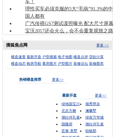
车！
理性买车必须克服的5大“毛病”91.3%的中
国人都有
广汽传祺GS7测试谍照曝光 配大尺寸屏幕
宝沃2017还会火么，会不会重复观致之路
搜狐焦点网
更多 >>
楼盘速查
最新开盘
户型搜索
电子地图
楼盘点评
贷款计算
楼盘动态
购房导航
看房图片
户型图片
装修论坛
装修图库
热销楼盘推荐
更多>>
最新开盘
更多>>
绿地国宝21
领秀慧谷
北京方糖
澜馨墅
潮白河孔雀
绿宸万华城
国隆府
潮白河孔雀
宏泰·美墅
铂铭郡