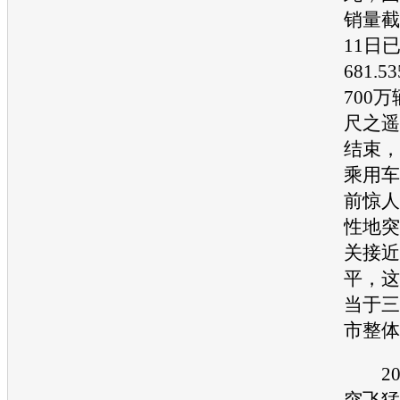
销量截
11日
681.
700
尺之遥
结束，
乘用车
前惊人
性地突
关接近
平，这
当于三
市整体
20
突飞猛