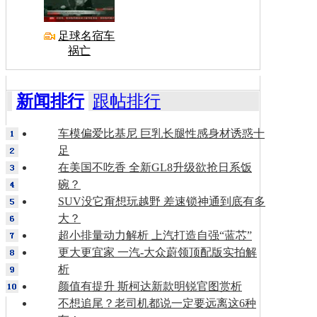
足球名宿车
祸亡
新闻排行
跟帖排行
车模偏爱比基尼 巨乳长腿性感身材诱惑十
足
在美国不吃香 全新GL8升级欲抢日系饭
碗？
SUV没它甭想玩越野 差速锁神通到底有多
大？
超小排量动力解析 上汽打造自强“蓝芯”
更大更宜家 一汽-大众蔚领顶配版实拍解
析
颜值有提升 斯柯达新款明锐官图赏析
不想追尾？老司机都说一定要远离这6种