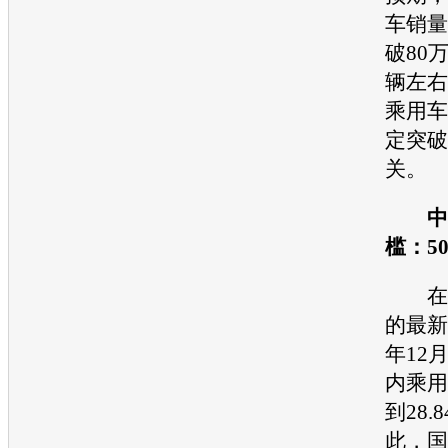
车销量
破80万
辆左右
乘用车
定突破
关。
中国
槛：5
在这
的最新
年12
内乘用
到28.
此，国