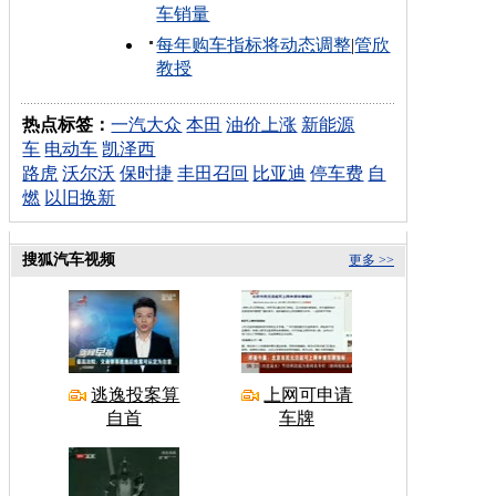
车销量
每年购车指标将动态调整
|
管欣
教授
热点标签：
一汽大众
本田
油价上涨
新能源
车
电动车
凯泽西
路虎
沃尔沃
保时捷
丰田召回
比亚迪
停车费
自
燃
以旧换新
搜狐汽车视频
更多 >>
逃逸投案算
上网可申请
自首
车牌