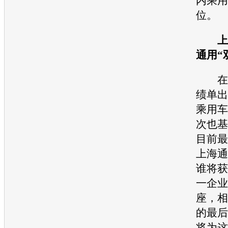
内乘用
位。
上
通用
“
在1
绩单出
乘用车
次也基
目前最
上海通
谁将获
一企业
座，相
的最后
将为这