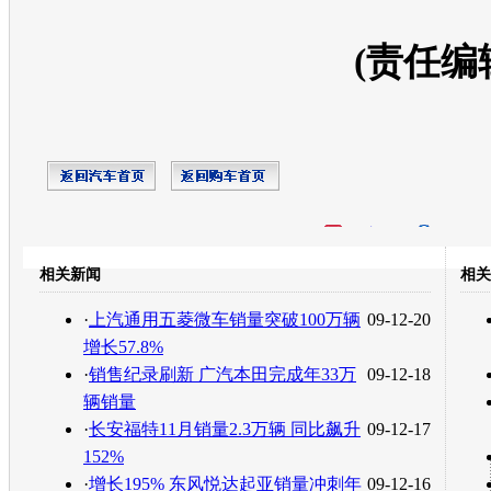
(责任编
开心网
人人网
豆瓣
相关新闻
相关
转发至：
·
上汽通用五菱微车销量突破100万辆
09-12-20
增长57.8%
·
销售纪录刷新 广汽本田完成年33万
09-12-18
辆销量
·
长安福特11月销量2.3万辆 同比飙升
09-12-17
152%
·
增长195% 东风悦达起亚销量冲刺年
09-12-16