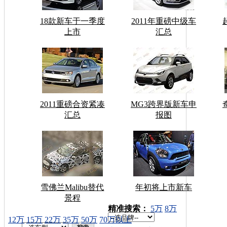
18款新车于一季度
2011年重磅中级车
上市
汇总
2011重磅合资紧凑
MG3跨界版新车申
汇总
报图
雪佛兰Malibu替代
年初将上市新车
景程
车型搜索：
精准搜索：
5万
8万
12万
15万
22万
35万
50万
70万以上