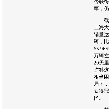
否获得
军，仍
截至
上海大
销量达到
辆，比
65.9
万辆左
20天
弥补这
相当困
局下，
获得冠
怪。