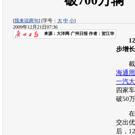
破700万辆
[
我来说两句
] [字号：
大
中
小
]
2009年12月21日07:36
来源：
大洋网-广州日报
作者：贺江华
12
步增长
截至
海通用
一汽大
四家车
破50
在1
交出优
后，1