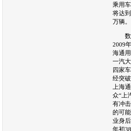
乘用车
将达到
万辆。
数据
2009
海通用
一汽大
四家车
经突破
上海通
众
“上
有冲击
的可能
业身后
年初3