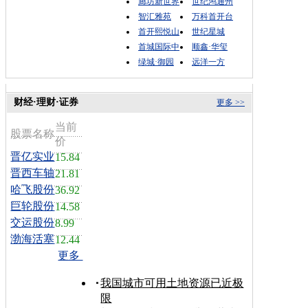
廊坊新世界
世纪鸿通州
智汇雅苑
万科首开台
首开熙悦山
世纪星城
首城国际中
顺鑫·华玺
绿城·御园
远洋一方
财经·理财·证券
更多 >>
当前
股票名称
价
晋亿实业
15.84
晋西车轴
21.81
哈飞股份
36.92
巨轮股份
14.58
交运股份
8.99
渤海活塞
12.44
更多
我国城市可用土地资源已近极
限