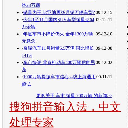
终23万辆
·
销量为王 比亚迪再拓月销万辆车型?
09-12-15
·
今年1至11月国内SUV车型销量达64
09-12-11
万余辆
·
年底车市不降价仍火 全年1300万辆
09-12-10
无悬念
·
奇瑞汽车11月销量5.5万辆 同比增长
09-12-08
141%
·
车市快评:北京机动车400万辆后的思
09-12-02
考
·
1000万辆提振车市信心 --访上海通用
09-11-11
施弘
更多关于
车市 销量 700万辆
的新闻>>
搜狗拼音输入法，中文
处理专家