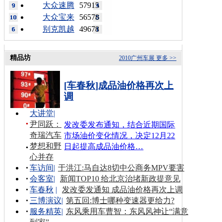
大众速腾
57915
大众宝来
56578
别克凯越
49678
精品坊
2010广州车展
更多 >>
[车春秋]成品油价格再次上
调
大讲堂
|
尹同跃：
发改委发布通知，结合近期国际
奇瑞汽车
市场油价变化情况，决定12月22
梦想和野
日起提高成品油价格…
心并存
车访间
|
于洪江:马自达8切中公商务MPV要害
会客室
|
新闻TOP10 给北京治堵新政提意见
车春秋
|
发改委发通知 成品油价格再次上调
三博演议
|
第五回:博士哪种变速器更给力?
服务精英
|
东风乘用车曹智：东风风神让“满意