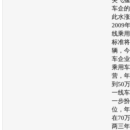
车企的
此水涨
200
线乘用
标准将
辆，今
车企业
乘用车
营，年
到50
一线车
一步扮
位，年
在70
两三年