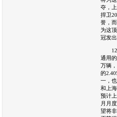
夺，
上
捍卫2
誉，而
为这顶
冠发出
12
通用
的
万辆，
的2.4
一，也
和
上海
预计
上
月月度
望将非