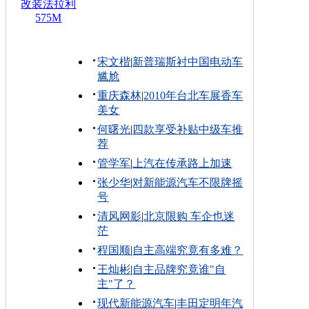
改装法拉利
575M
宋文楷
|
新普瑞斯衬中国电动车
尴尬
重庆森林
|
2010年台北车展香车
美女
何曙光
|
四款享受补贴中级车推
荐
管学军
|
上汽在传承路上加速
张少华
|
对新能源汽车不限牌摇
号
清风网影
|
北京限购 车企也迷
茫
程国顺
|
自主高端究竟有多难？
王灿彬
|
自主品牌究竟谁"自
主"了？
现代新能源汽车
|
丰田定明年汽