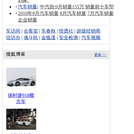
到家”
汽车销量
|
中汽协:9月销量155万 销量前十车型
2010年9月汽车销量
8月汽车销量
7月汽车销量
企业销量
车访间
|
会客室
|
车春秋
|
悟透社
|
超级经销商
信访办
|
魂斗轮
|
金狐谍
|
安全检测
|
汽车视频
更多 >>
保时捷918概
念车