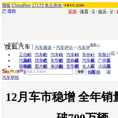
搜狐
ChinaRen
17173
焦点房地
产
搜狗
新闻
-
体育
-
S
-
娱乐
-
V
-
实用工具
更多>>
汽车频道
>
汽车评论
>
汽车评
论
工信部
汽车图
汽车报
汽车销
车价计
车险计
油耗
片
价
量
算
算
汽车经
违章查
车型对
团购优
汽车投
广州车
销商
询
比
惠
诉
展
搜狗浏
图片欣
单词翻
车型查
女人宝
小说阅
览器
赏
译
询
典
读
购置税
汽车壁纸
12月车市稳增 全年