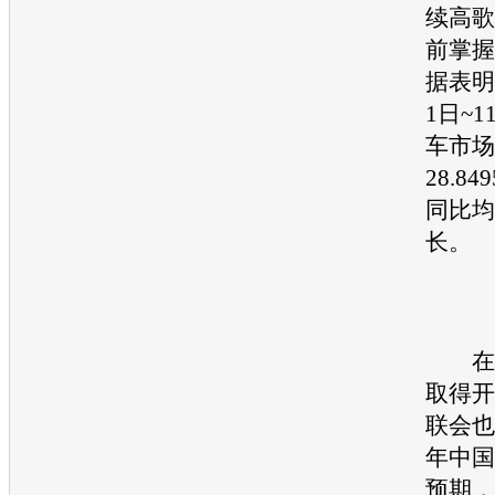
续高歌
前掌握
据表明
1日~
车市场
28.8
同比均
长。
在1
取得开
联会也
年中国
预期，