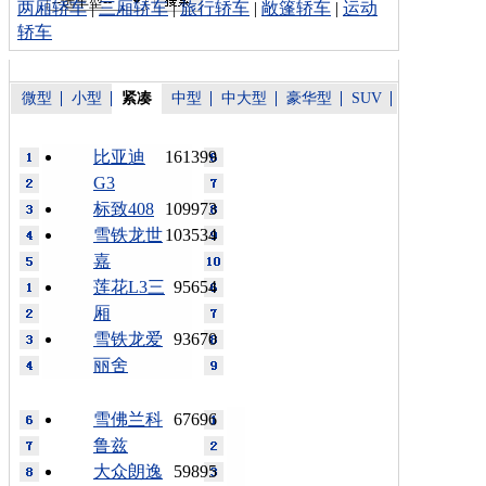
两厢轿车
|
三厢轿车
|
旅行轿车
|
敞篷轿车
|
运动
轿车
微型
小型
紧凑
中型
中大型
豪华型
SUV
比亚迪
161399
G3
标致408
109973
雪铁龙世
103534
嘉
莲花L3三
95654
厢
雪铁龙爱
93670
丽舍
雪佛兰科
67696
鲁兹
大众朗逸
59895