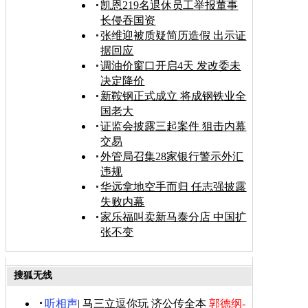
凯恩219名退休员工举报董事
长侵吞国资
张维迎被质疑简历造假 出示证
据回应
调油价窗口开启4天 发改委未
决定降价
新鞍钢正式成立 将成钢铁业全
国老大
证监会披露三起案件 狙击内幕
交易
外管局召集28家银行警示外汇
违规
华远拿地空手而归 任志强披露
失败内幕
家乐福叫卖新马泰分店 中国扩
张不变
搜狐无线
听相声
|
马三立逗你玩
济公传全本
郭德纲-