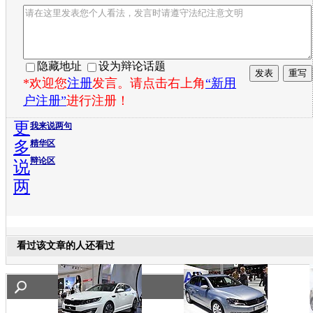
隐藏地址
设为辩论话题
*欢迎您
注册
发言。请点击右上角
“新用
户注册”
进行注册！
更
我来说两句
多
精华区
辩论区
说
两
看过该文章的人还看过