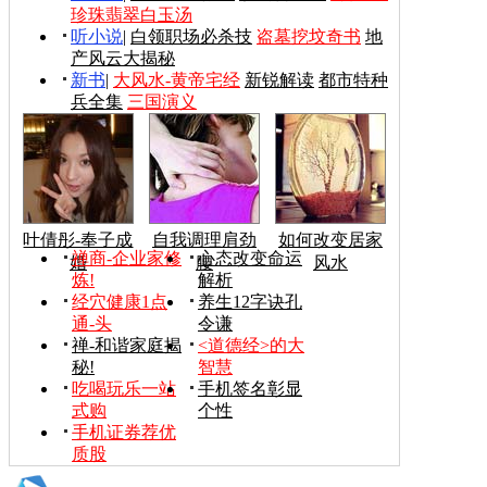
珍珠翡翠白玉汤
听小说
|
白领职场必杀技
盗墓挖坟奇书
地
产风云大揭秘
新书
|
大风水-黄帝宅经
新锐解读
都市特种
兵全集
三国演义
叶倩彤-奉子成
自我调理肩劲
如何改变居家
禅商-企业家修
心态改变命运
婚
腰
风水
炼!
解析
经穴健康1点
养生12字诀孔
通-头
令谦
禅-和谐家庭揭
<道德经>的大
秘!
智慧
吃喝玩乐一站
手机签名彰显
式购
个性
手机证券荐优
质股