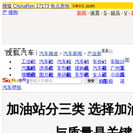
搜狐
ChinaRen
17173
焦点房地
产
搜狗
新闻
-
体育
-
S
-
娱乐
-
V
-
实用工具
更多>>
汽车频道
>
汽车新闻
>
产业新
闻
工信部
汽车图
汽车报
汽车销
车价计
车险计
油耗
片
价
量
算
算
汽车经
违章查
车型对
团购优
汽车投
广州车
销商
询
比
惠
诉
展
搜狗浏
图片欣
单词翻
车型查
女人宝
小说阅
览器
赏
译
询
典
读
购置税
汽车壁纸
加油站分三类 选择加