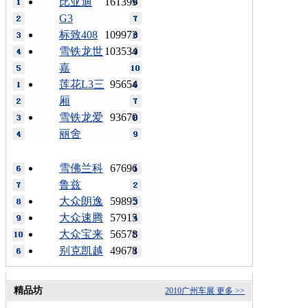
比亚迪
161399
G3
标致408
109973
雪铁龙世
103534
嘉
莲花L3三
95654
厢
雪铁龙爱
93670
丽舍
雪佛兰科
67696
鲁兹
大众朗逸
59895
大众速腾
57915
大众宝来
56578
别克凯越
49678
精品坊
2010广州车展
更多 >>