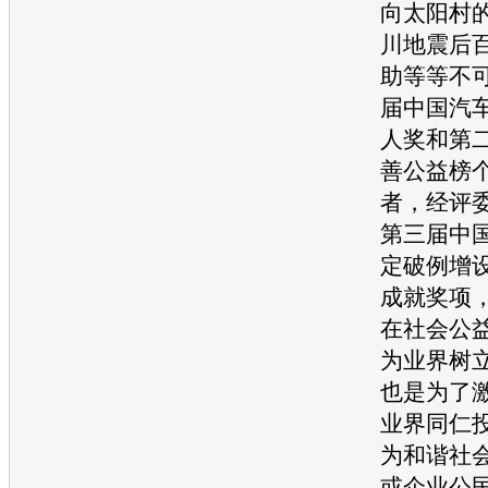
向太阳村
川
地震
后
助等等不
届中国
汽
人奖和第
善公益榜
者，经评
第三届中
定破例增
成就奖项
在社会公
为业界树
也是为了
业界同仁
为和谐社
或企业公