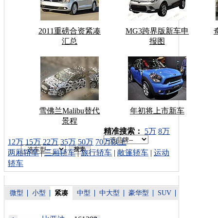
2011重磅合资紧凑
MG3跨界版新车申
汇总
报图
雪佛兰Malibu替代
年初将上市新车
景程
车型搜索：
精准搜索：
5万
8万
12万
15万
22万
35万
50万
70万以上
两厢轿车
|
三厢轿车
|
旅行轿车
|
敞篷轿车
|
运动
轿车
微型
小型
紧凑
中型
中大型
豪华型
SUV