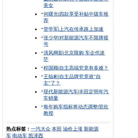
美女
何曙光
|
四款享受补贴中级车推
荐
管学军
|
上汽在传承路上加速
张少华
|
对新能源汽车不限牌摇
号
清风网影
|
北京限购 车企也迷
茫
程国顺
|
自主高端究竟有多难？
王灿彬
|
自主品牌究竟谁"自
主"了？
现代新能源汽车
|
丰田定明年汽
车销量
每年购车指标将动态调整
|
管欣
教授
热点标签：
一汽大众
本田
油价上涨
新能源
车
电动车
凯泽西