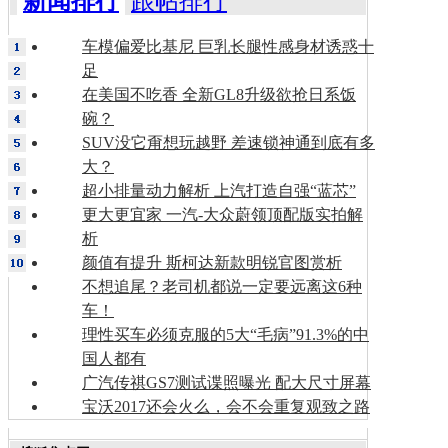
新闻排行
跟帖排行
车模偏爱比基尼 巨乳长腿性感身材诱惑十
足
在美国不吃香 全新GL8升级欲抢日系饭
碗？
SUV没它甭想玩越野 差速锁神通到底有多
大？
超小排量动力解析 上汽打造自强“蓝芯”
更大更宜家 一汽-大众蔚领顶配版实拍解
析
颜值有提升 斯柯达新款明锐官图赏析
不想追尾？老司机都说一定要远离这6种
车！
理性买车必须克服的5大“毛病”91.3%的中
国人都有
广汽传祺GS7测试谍照曝光 配大尺寸屏幕
宝沃2017还会火么，会不会重复观致之路