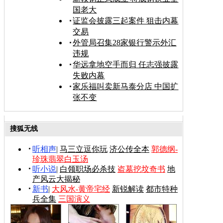
国老大
证监会披露三起案件 狙击内幕
交易
外管局召集28家银行警示外汇
违规
华远拿地空手而归 任志强披露
失败内幕
家乐福叫卖新马泰分店 中国扩
张不变
搜狐无线
听相声
|
马三立逗你玩
济公传全本
郭德纲-
珍珠翡翠白玉汤
听小说
|
白领职场必杀技
盗墓挖坟奇书
地
产风云大揭秘
新书
|
大风水-黄帝宅经
新锐解读
都市特种
兵全集
三国演义