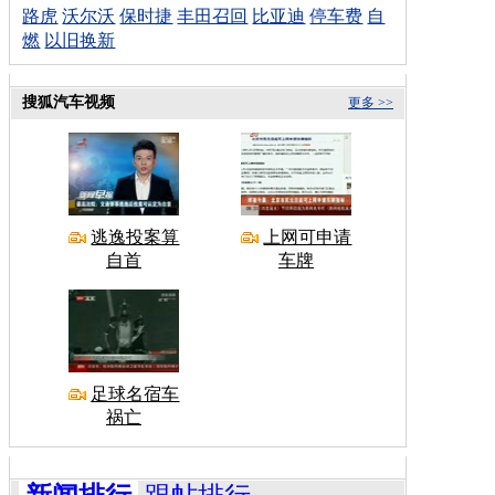
路虎
沃尔沃
保时捷
丰田召回
比亚迪
停车费
自
燃
以旧换新
搜狐汽车视频
更多 >>
逃逸投案算
上网可申请
自首
车牌
足球名宿车
祸亡