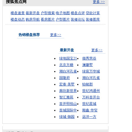
搜狐焦点网
更多 >>
楼盘速查
最新开盘
户型搜索
电子地图
楼盘点评
贷款计算
楼盘动态
购房导航
看房图片
户型图片
装修论坛
装修图库
热销楼盘推荐
更多>>
最新开盘
更多>>
绿地国宝21
领秀慧谷
北京方糖
澜馨墅
潮白河孔雀
绿宸万华城
国隆府
潮白河孔雀
宏泰·美墅
铂铭郡
廊坊新世界
世纪鸿通州
智汇雅苑
万科首开台
首开熙悦山
世纪星城
首城国际中
顺鑫·华玺
绿城·御园
远洋一方