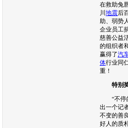
在救助兔
川
地震
后
助、弱势
企业员工
慈善公益
的组织者
赢得了
汽
体
行业同
重！
特别奖
“不停的
出一个记
不变的善
好人的质