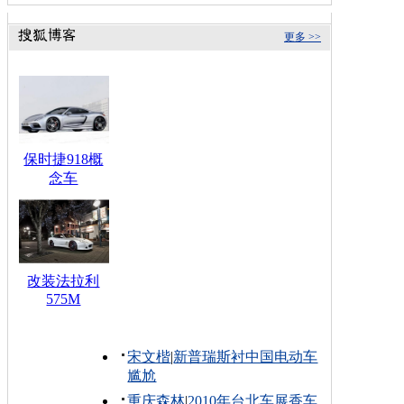
更多 >>
保时捷918概
念车
改装法拉利
575M
宋文楷
|
新普瑞斯衬中国电动车
尴尬
重庆森林
|
2010年台北车展香车