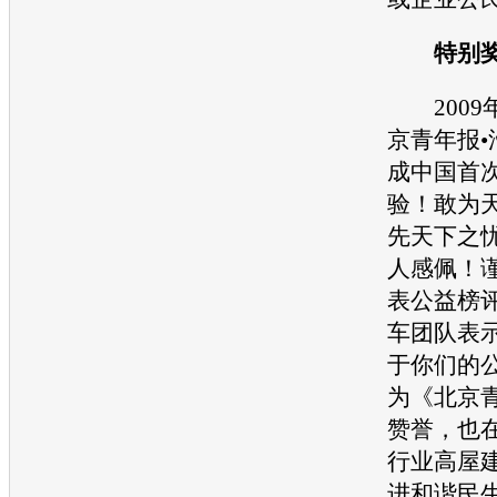
特别奖
2009年
京青年报•
成中国首
验！敢为
先天下之
人感佩！
表公益榜
车
团队表
于你们的
为《北京
赞誉，也
行业高屋
进和谐民