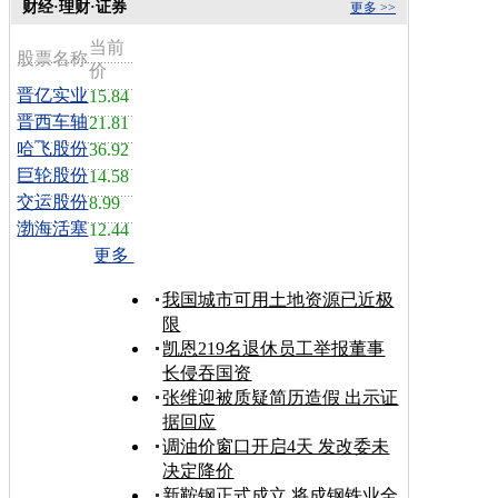
财经·理财·证券
更多 >>
当前
股票名称
价
晋亿实业
15.84
晋西车轴
21.81
哈飞股份
36.92
巨轮股份
14.58
交运股份
8.99
渤海活塞
12.44
更多
我国城市可用土地资源已近极
限
凯恩219名退休员工举报董事
长侵吞国资
张维迎被质疑简历造假 出示证
据回应
调油价窗口开启4天 发改委未
决定降价
新鞍钢正式成立 将成钢铁业全