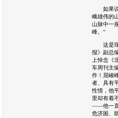
如果说
峨雄伟的
山脉中一
峰。”
这是现
报》副总
上悼念《
车
周刊主
作！屈峻
者、具有
性情，他
里却有着
——他一
危济困、