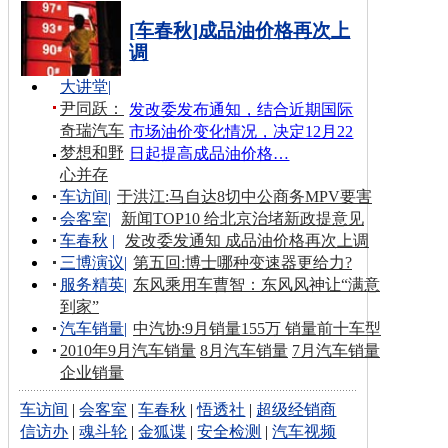
[车春秋]成品油价格再次上
调
大讲堂
|
尹同跃：
发改委发布通知，结合近期国际
奇瑞汽车
市场油价变化情况，决定12月22
梦想和野
日起提高成品油价格…
心并存
车访间
|
于洪江:马自达8切中公商务MPV要害
会客室
|
新闻TOP10 给北京治堵新政提意见
车春秋
|
发改委发通知 成品油价格再次上调
三博演议
|
第五回:博士哪种变速器更给力?
服务精英
|
东风乘用车曹智：东风风神让“满意
到家”
汽车销量
|
中汽协:9月销量155万 销量前十车型
2010年9月汽车销量
8月汽车销量
7月汽车销量
企业销量
车访间
|
会客室
|
车春秋
|
悟透社
|
超级经销商
信访办
|
魂斗轮
|
金狐谍
|
安全检测
|
汽车视频