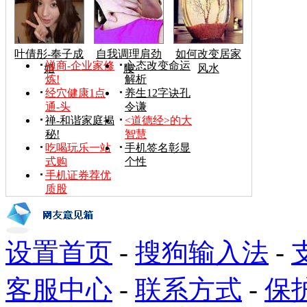
叶倩彤-奉子成
自我调理肩劲
如何改变居家
禅商-企业家修
心态改变命运
婚
腰
风水
炼!
解析
经穴健康1点
养生12字诀孔
通-头
令谦
禅-和谐家庭揭
<道德经>的大
秘!
智慧
吃喝玩乐一站
手机签名彰显
式购
个性
手机证券荐优
质股
设置首页
-
搜狗输入法
-
客服中心
-
联系方式
-
保