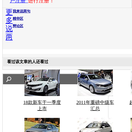
户注册”
进行注册！
更
我来说两句
多
精华区
辩论区
说
两
看过该文章的人还看过
18款新车于一季度
2011年重磅中级车
上市
汇总