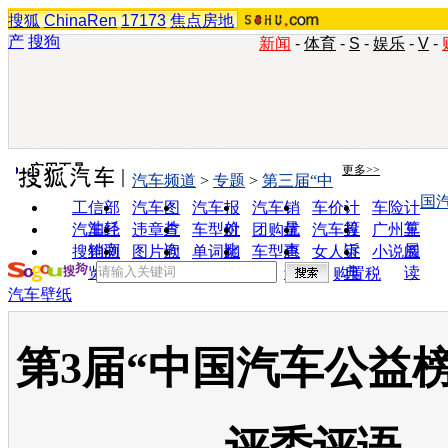
搜狐
ChinaRen
17173
焦点房地
产
搜狗
新闻
-
体育
-
S
-
娱乐
-
V
-
实用工具
更多>>
汽车频道
>
专题
>
第三届“中
国
工信部
汽车图
汽车报
汽车销
车价计
车险计
油耗
片
价
量
算
算
汽车经
违章查
车型对
团购优
汽车投
广州车
销商
询
比
惠
诉
展
搜狗浏
图片欣
单词翻
车型查
女人宝
小说阅
览器
赏
译
询
典
读
购置税
汽车壁纸
第3届“中国汽车公益