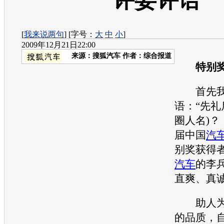
评委评语
[
我来说两句
] [字号：
大
中
小
]
2009年12月21日22:00
来源：
搜狐汽车
作者：综合报道
特别奖
首先我
语：“先礼
圈人名)？
届中国
汽
别奖获得
汽车
的李
直爽、真
助人为
的品质，自