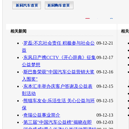
开心网
人人网
豆瓣
相关新闻
相关
转发至：
·
罗磊:不忘社会责任 积极参与社会公
09-12-21
益
·
东风日产携CCTV《开心辞典》征集
09-12-17
公益梦想
·
斯巴鲁荣获"中国汽车公益营销大奖
09-12-16
入围奖"
·
东本汇丰举办庆客户答谢及公益表
09-12-15
彰活动
·
熊猫车友会:乐活生活 关心公益与环
09-12-15
保
·
奇瑞公益事业简介
09-12-13
·
第三届"中国汽车公益榜"揭晓在即
09-12-03