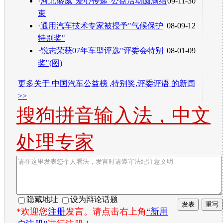
·
河北盛威"爱心传递"公益活动圆满结
09-11-30
束
·
通用汽车技术专家被授予"气候保护
08-09-12
特别奖"
·
锐志荣获07年车型评选"评委会特别
08-01-09
奖"(图)
更多关于
中国汽车公益榜 ,特别奖,评委评语
的新闻
>>
搜狗拼音输入法，中文
处理专家
隐藏地址
设为辩论话题
*欢迎您
注册
发言。请点击右上角
“新用