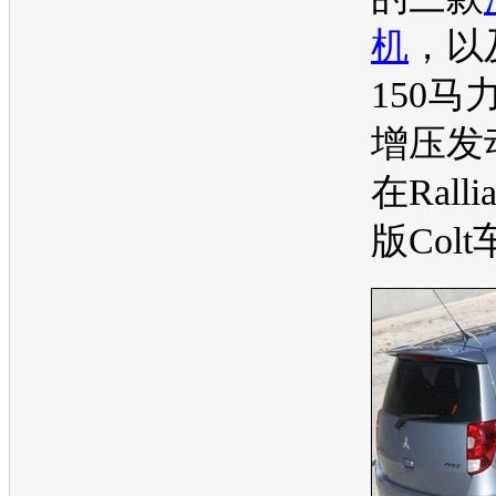
机
，以
150马
增压
发
在Rall
版Colt