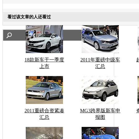
看过该文章的人还看过
18款新车于一季度
2011年重磅中级车
上市
汇总
2011重磅合资紧凑
MG3跨界版新车申
汇总
报图