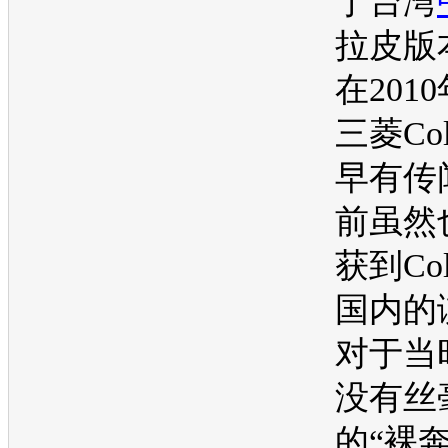
于台湾
拉皮版
在201
三菱
C
早有传
前虽然
获到Col
国内的
对于当
没有丝
的“裸