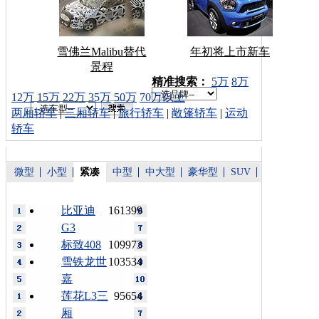
雪佛兰Malibu替代
年初将上市新车
景程
车型搜索：
精准搜索：
5万
8万
12万
15万
22万
35万
50万
70万以上
两厢轿车
|
三厢轿车
|
旅行轿车
|
敞篷轿车
|
运动
轿车
微型
小型
紧凑
中型
中大型
豪华型
SUV
比亚迪
161399
G3
标致408
109973
雪铁龙世
103534
嘉
莲花L3三
95654
厢