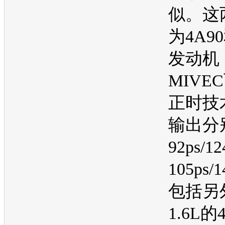
似。这
为4A90
发动机
MIVE
正时技
输出分
92ps/1
105ps/
包括另
1.6L的