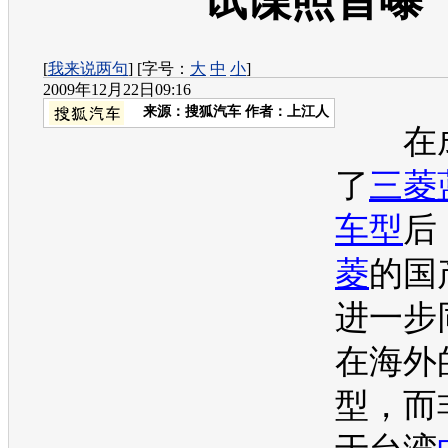
试谍照首曝
[
我来说两句
] [字号：
大
中
小
]
2009年12月22日09:16
来源：
搜狐汽车
作者：上江人
在成
了
三菱
车型
后
菱
的国
进一步
在海外
型
，而