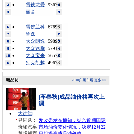
雪铁龙爱
93670
丽舍
雪佛兰科
67696
鲁兹
大众朗逸
59895
大众速腾
57915
大众宝来
56578
别克凯越
49678
精品坊
2010广州车展
更多 >>
[车春秋]成品油价格再次上
调
大讲堂
|
尹同跃：
发改委发布通知，结合近期国际
奇瑞汽车
市场油价变化情况，决定12月22
梦想和野
日起提高成品油价格…