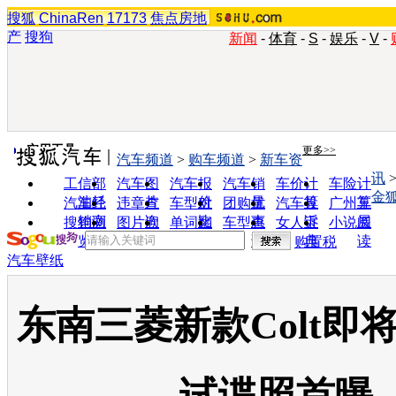
搜狐
ChinaRen
17173
焦点房地
产
搜狗
新闻
-
体育
-
S
-
娱乐
-
V
-
实用工具
更多>>
汽车频道
>
购车频道
>
新车资
讯
工信部
汽车图
汽车报
汽车销
车价计
车险计
金
油耗
片
价
量
算
算
汽车经
违章查
车型对
团购优
汽车投
广州车
销商
询
比
惠
诉
展
搜狗浏
图片欣
单词翻
车型查
女人宝
小说阅
览器
赏
译
询
典
读
购置税
汽车壁纸
东南三菱新款Colt即