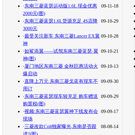
·
东南三菱蓝瑟运动版1.6L 现金优惠
09-11-18
2000元(图)
·
东南三菱蓝瑟1.6L货源充足 4S店降
09-10-29
3000元
·
最受关注新车 东南三菱Lancer EX翼
09-10-28
神
·
如鲨添翼——试驾东南三菱蓝瑟·翼
09-10-21
神(图)
·
厦门地区东南三菱 金秋巨惠活动火
09-10-13
爆启动
·
直降上万元 东南三菱戈蓝有现车不
09-09-30
用订
·
东南三菱蓝瑟现车较充足 购车赠送
09-09-29
购置税(图)
·
视频:东南三菱蓝瑟翼神下线发布会
09-09-17
现场
·
三菱改款Colt独家曝光,东南是否跟
08-08-14
进?(图)