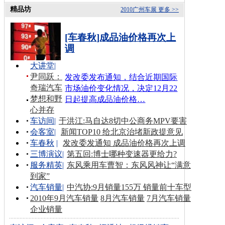
精品坊
2010广州车展
更多 >>
[车春秋]成品油价格再次上
调
大讲堂
|
尹同跃：
发改委发布通知，结合近期国际
奇瑞汽车
市场油价变化情况，决定12月22
梦想和野
日起提高成品油价格…
心并存
车访间
|
于洪江:马自达8切中公商务MPV要害
会客室
|
新闻TOP10 给北京治堵新政提意见
车春秋
|
发改委发通知 成品油价格再次上调
三博演议
|
第五回:博士哪种变速器更给力?
服务精英
|
东风乘用车曹智：东风风神让“满意
到家”
汽车销量
|
中汽协:9月销量155万 销量前十车型
2010年9月汽车销量
8月汽车销量
7月汽车销量
企业销量