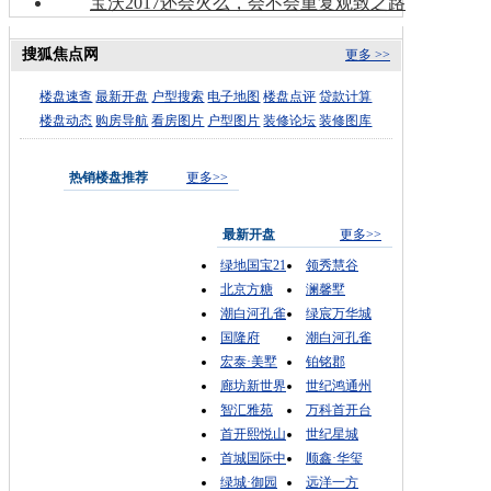
宝沃2017还会火么，会不会重复观致之路
搜狐焦点网
更多 >>
楼盘速查
最新开盘
户型搜索
电子地图
楼盘点评
贷款计算
楼盘动态
购房导航
看房图片
户型图片
装修论坛
装修图库
热销楼盘推荐
更多>>
最新开盘
更多>>
绿地国宝21
领秀慧谷
北京方糖
澜馨墅
潮白河孔雀
绿宸万华城
国隆府
潮白河孔雀
宏泰·美墅
铂铭郡
廊坊新世界
世纪鸿通州
智汇雅苑
万科首开台
首开熙悦山
世纪星城
首城国际中
顺鑫·华玺
绿城·御园
远洋一方