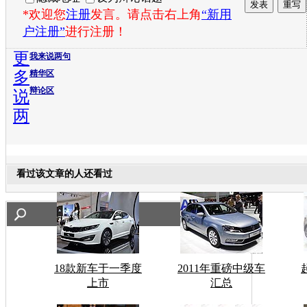
*欢迎您
注册
发言。请点击右上角
“新用
户注册”
进行注册！
更
我来说两句
多
精华区
辩论区
说
两
看过该文章的人还看过
18款新车于一季度
2011年重磅中级车
上市
汇总