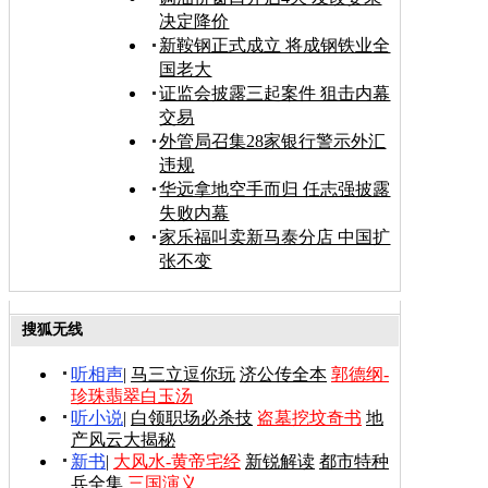
决定降价
新鞍钢正式成立 将成钢铁业全
国老大
证监会披露三起案件 狙击内幕
交易
外管局召集28家银行警示外汇
违规
华远拿地空手而归 任志强披露
失败内幕
家乐福叫卖新马泰分店 中国扩
张不变
搜狐无线
听相声
|
马三立逗你玩
济公传全本
郭德纲-
珍珠翡翠白玉汤
听小说
|
白领职场必杀技
盗墓挖坟奇书
地
产风云大揭秘
新书
|
大风水-黄帝宅经
新锐解读
都市特种
兵全集
三国演义