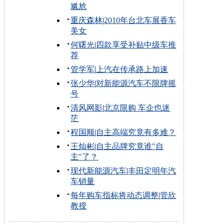
尴尬
重庆森林
|
2010年台北车展香车
美女
何曙光
|
四款享受补贴中级车推
荐
管学军
|
上汽在传承路上加速
张少华
|
对新能源汽车不限牌摇
号
清风网影
|
北京限购 车企也迷
茫
程国顺
|
自主高端究竟有多难？
王灿彬
|
自主品牌究竟谁"自
主"了？
现代新能源汽车
|
丰田定明年汽
车销量
每年购车指标将动态调整
|
管欣
教授