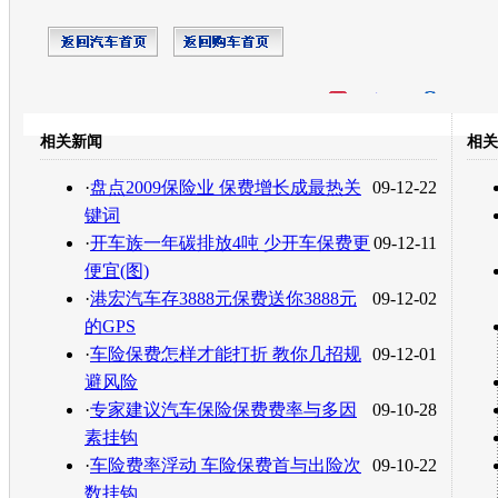
开心网
人人网
豆瓣
相关新闻
相关
转发至：
·
盘点2009保险业 保费增长成最热关
09-12-22
键词
·
开车族一年碳排放4吨 少开车保费更
09-12-11
便宜(图)
·
港宏汽车存3888元保费送你3888元
09-12-02
的GPS
·
车险保费怎样才能打折 教你几招规
09-12-01
避风险
·
专家建议汽车保险保费费率与多因
09-10-28
素挂钩
·
车险费率浮动 车险保费首与出险次
09-10-22
数挂钩