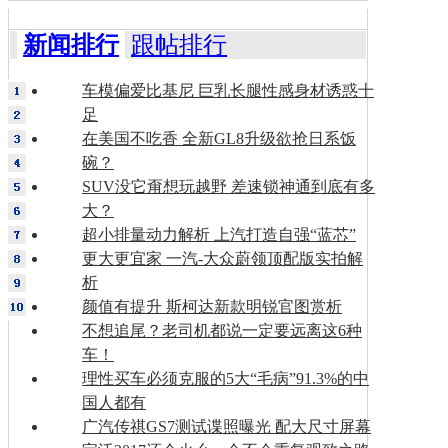
新闻排行
跟帖排行
车模偏爱比基尼 巨乳长腿性感身材诱惑十
足
在美国不吃香 全新GL8升级欲抢日系饭
碗？
SUV没它甭想玩越野 差速锁神通到底有多
大？
超小排量动力解析 上汽打造自强“蓝芯”
更大更宜家 一汽-大众蔚领顶配版实拍解
析
颜值有提升 斯柯达新款明锐官图赏析
不想追尾？老司机都说一定要远离这6种
车！
理性买车必须克服的5大“毛病”91.3%的中
国人都有
广汽传祺GS7测试谍照曝光 配大尺寸屏幕