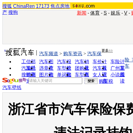
搜狐
ChinaRen
17173
焦点房地
产
搜狗
新闻
-
体育
-
S
-
娱乐
-
V
-
实用工具
更多>>
汽车频道
>
购车资讯
>
汽车保
险
工信部
汽车图
汽车报
汽车销
车价计
车险计
车
油耗
片
价
量
算
算
汽车经
违章查
车型对
团购优
汽车投
广州车
销商
询
比
惠
诉
展
搜狗浏
图片欣
单词翻
车型查
女人宝
小说阅
览器
赏
译
询
典
读
购置税
汽车壁纸
浙江省市汽车保险保