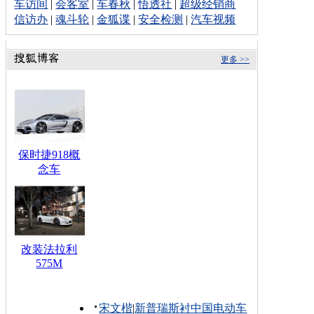
车访间
|
会客室
|
车春秋
|
悟透社
|
超级经销商
信访办
|
魂斗轮
|
金狐谍
|
安全检测
|
汽车视频
更多 >>
保时捷918概
念车
改装法拉利
575M
宋文楷
|
新普瑞斯衬中国电动车