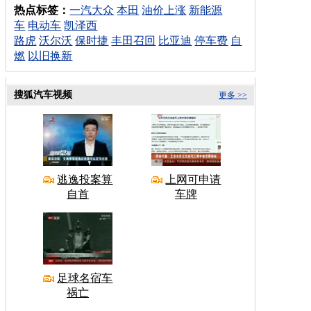
热点标签：
一汽大众
本田
油价上涨
新能源
车
电动车
凯泽西
路虎
沃尔沃
保时捷
丰田召回
比亚迪
停车费
自
燃
以旧换新
搜狐汽车视频
更多 >>
逃逸投案算
上网可申请
自首
车牌
足球名宿车
祸亡