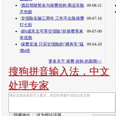
·
酒后驾驶暂未与保费挂钩 商业车险
09-08-21
不包赔
·
交强险实施三周年 三年不出险保费
09-07-16
打七折
·
超6成车主可享交强险7折保费享来
09-07-09
年优惠
·
保费见涨 只买交强险的"裸奔车"猛
09-04-20
增4倍
更多关于
保费 挂钩
的新闻>>
搜狗拼音输入法，中文
处理专家
隐藏地址
设为辩论话题