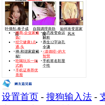
叶倩彤-奉子成
自我调理肩劲
如何改变居家
禅商-企业家修
心态改变命运
婚
腰
风水
炼!
解析
经穴健康1点
养生12字诀孔
通-头
令谦
禅-和谐家庭揭
<道德经>的大
秘!
智慧
吃喝玩乐一站
手机签名彰显
式购
个性
手机证券荐优
质股
设置首页
-
搜狗输入法
-