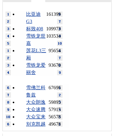
比亚迪
161399
G3
标致408
109973
雪铁龙世
103534
嘉
莲花L3三
95654
厢
雪铁龙爱
93670
丽舍
雪佛兰科
67696
鲁兹
大众朗逸
59895
大众速腾
57915
大众宝来
56578
别克凯越
49678