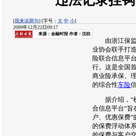
违法记录挂钩
[
我来说两句
] [字号：
大
中
小
]
2009年12月22日09:17
来源：
金融时报
作者：沈杭
由浙江保监
业协会联手打造
险联合信息平台
行。这是全国
商业险承保、
的综合性
车险
据介绍，“机
合信息平台”旨
户、优惠保费”
的保费浮动体
的保费与客户