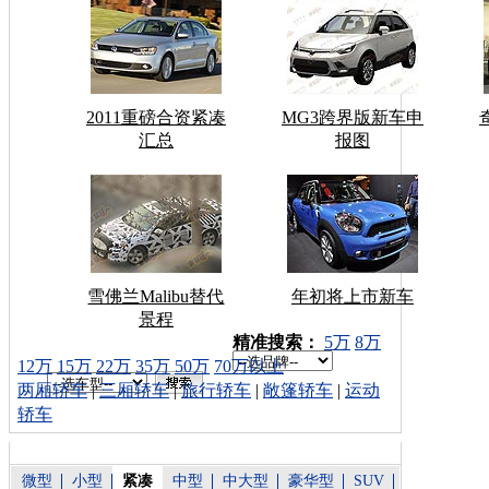
2011重磅合资紧凑
MG3跨界版新车申
汇总
报图
雪佛兰Malibu替代
年初将上市新车
景程
车型搜索：
精准搜索：
5万
8万
12万
15万
22万
35万
50万
70万以上
两厢轿车
|
三厢轿车
|
旅行轿车
|
敞篷轿车
|
运动
轿车
微型
小型
紧凑
中型
中大型
豪华型
SUV