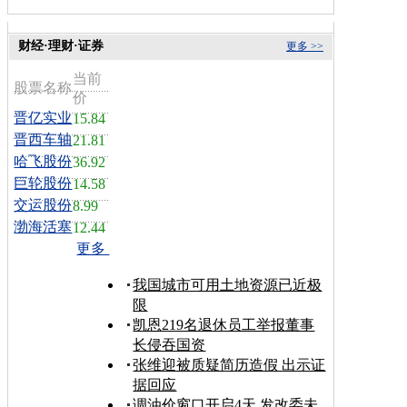
财经·理财·证券
更多 >>
当前
股票名称
价
晋亿实业
15.84
晋西车轴
21.81
哈飞股份
36.92
巨轮股份
14.58
交运股份
8.99
渤海活塞
12.44
更多
我国城市可用土地资源已近极
限
凯恩219名退休员工举报董事
长侵吞国资
张维迎被质疑简历造假 出示证
据回应
调油价窗口开启4天 发改委未