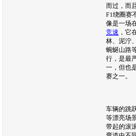
而过，而
F1绕圈赛
像是一场
竞速
，它
林、泥泞
蜿蜒山路
行，是最
一，但也
赛之一。
车辆的跳
等漂亮场
带起的滚
弯道中不