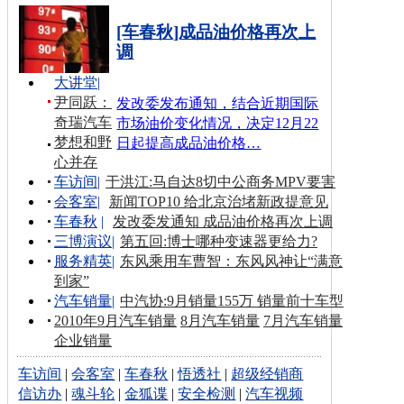
[车春秋]成品油价格再次上
调
大讲堂
|
尹同跃：
发改委发布通知，结合近期国际
奇瑞汽车
市场油价变化情况，决定12月22
梦想和野
日起提高成品油价格…
心并存
车访间
|
于洪江:马自达8切中公商务MPV要害
会客室
|
新闻TOP10 给北京治堵新政提意见
车春秋
|
发改委发通知 成品油价格再次上调
三博演议
|
第五回:博士哪种变速器更给力?
服务精英
|
东风乘用车曹智：东风风神让“满意
到家”
汽车销量
|
中汽协:9月销量155万 销量前十车型
2010年9月汽车销量
8月汽车销量
7月汽车销量
企业销量
车访间
|
会客室
|
车春秋
|
悟透社
|
超级经销商
信访办
|
魂斗轮
|
金狐谍
|
安全检测
|
汽车视频