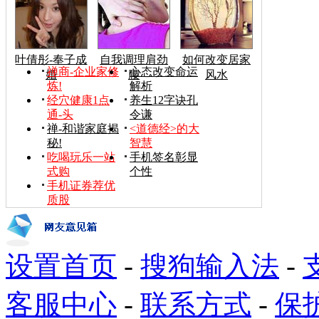
叶倩彤-奉子成
自我调理肩劲
如何改变居家
禅商-企业家修
心态改变命运
婚
腰
风水
炼!
解析
经穴健康1点
养生12字诀孔
通-头
令谦
禅-和谐家庭揭
<道德经>的大
秘!
智慧
吃喝玩乐一站
手机签名彰显
式购
个性
手机证券荐优
质股
设置首页
-
搜狗输入法
-
客服中心
-
联系方式
-
保