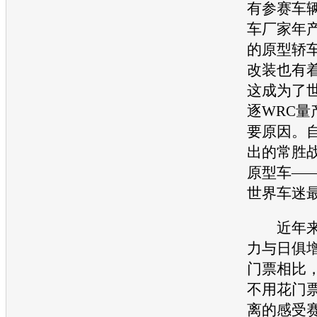
有参赛车
车
厂家年产
的原型轿
改装也有
这成为了
逐WRC量
要原因。
出的常胜战
原型车——
世界车迷
近年来W
力与日俱增
门票相比，
不用花门
离的感受