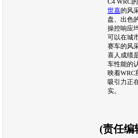
C4 WRC
世嘉
的风
盘、出色
操控响应
可以在城
赛车的风
喜人成绩
车性能的
映着WRC
吸引力正
实。
(责任编