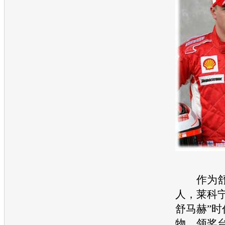
作为舒
人，莱科
舒马赫”时
物，领奖