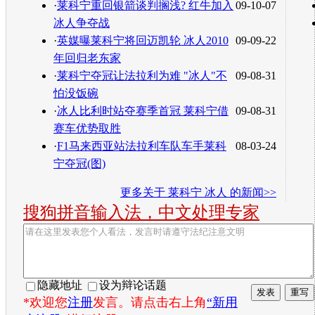
·
莱科宁重回银箭谈判搁浅? 红牛加入
09-10-07
冰人争夺战
·
英媒曝莱科宁将回迈凯轮 冰人2010
09-09-22
年回归老东家
·
莱科宁夺冠让法拉利为难 "冰人"不
09-08-31
怕没饭碗
·
冰人比利时站夺赛季首冠 莱科宁借
09-08-31
赛车优势取胜
·
F1马来西亚站法拉利车队车手莱科
08-03-24
宁夺冠(图)
更多关于
莱科宁 冰人
的新闻>>
搜狗拼音输入法，中文处理专家
隐藏地址
设为辩论话题
*欢迎您
注册
发言。请点击右上角
“新用