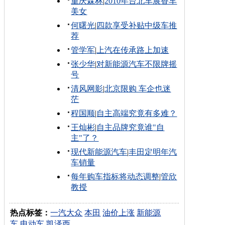
重庆森林
|
2010年台北车展香车
美女
何曙光
|
四款享受补贴中级车推
荐
管学军
|
上汽在传承路上加速
张少华
|
对新能源汽车不限牌摇
号
清风网影
|
北京限购 车企也迷
茫
程国顺
|
自主高端究竟有多难？
王灿彬
|
自主品牌究竟谁"自
主"了？
现代新能源汽车
|
丰田定明年汽
车销量
每年购车指标将动态调整
|
管欣
教授
热点标签：
一汽大众
本田
油价上涨
新能源
车
电动车
凯泽西