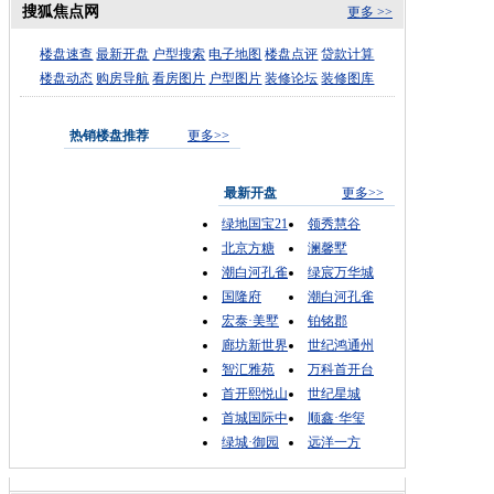
搜狐焦点网
更多 >>
楼盘速查
最新开盘
户型搜索
电子地图
楼盘点评
贷款计算
楼盘动态
购房导航
看房图片
户型图片
装修论坛
装修图库
热销楼盘推荐
更多>>
最新开盘
更多>>
绿地国宝21
领秀慧谷
北京方糖
澜馨墅
潮白河孔雀
绿宸万华城
国隆府
潮白河孔雀
宏泰·美墅
铂铭郡
廊坊新世界
世纪鸿通州
智汇雅苑
万科首开台
首开熙悦山
世纪星城
首城国际中
顺鑫·华玺
绿城·御园
远洋一方