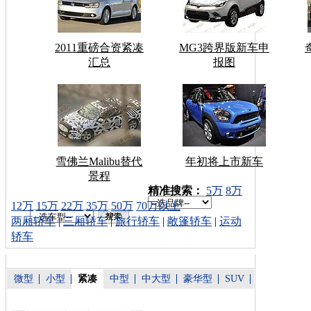
2011重磅合资紧凑
MG3跨界版新车申
汇总
报图
雪佛兰Malibu替代
年初将上市新车
景程
车型搜索：
精准搜索：
5万
8万
12万
15万
22万
35万
50万
70万以上
两厢轿车
|
三厢轿车
|
旅行轿车
|
敞篷轿车
|
运动
轿车
微型
小型
紧凑
中型
中大型
豪华型
SUV