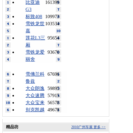
比亚迪
161399
G3
标致408
109973
雪铁龙世
103534
嘉
莲花L3三
95654
厢
雪铁龙爱
93670
丽舍
雪佛兰科
67696
鲁兹
大众朗逸
59895
大众速腾
57915
大众宝来
56578
别克凯越
49678
精品坊
2010广州车展
更多 >>