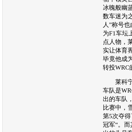
冰魄般幽
数车迷为之
人”称号
为F1车坛
点人物，
实让体育
毕竟他成
转投WRC
莱科宁
车队是WR
出的车队，
比赛中，
第5次夺得
冠军“。