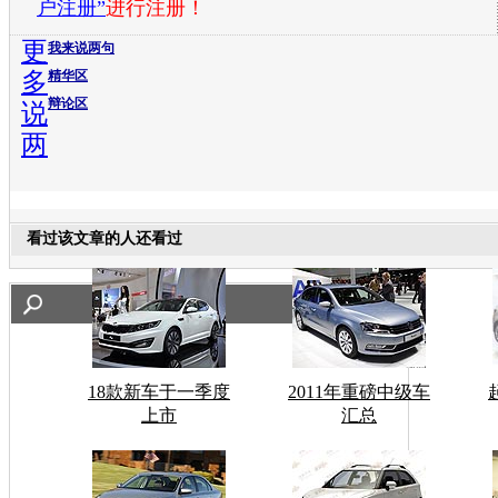
户注册”
进行注册！
更
我来说两句
多
精华区
辩论区
说
两
看过该文章的人还看过
18款新车于一季度
2011年重磅中级车
上市
汇总