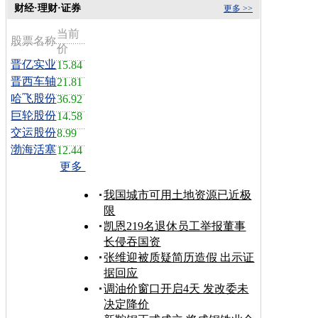
财经·理财·证券
更多 >>
当前
股票名称
价
晋亿实业
15.84
晋西车轴
21.81
哈飞股份
36.92
巨轮股份
14.58
交运股份
8.99
渤海活塞
12.44
更多
我国城市可用土地资源已近极
限
凯恩219名退休员工举报董事
长侵吞国资
张维迎被质疑简历造假 出示证
据回应
调油价窗口开启4天 发改委未
决定降价