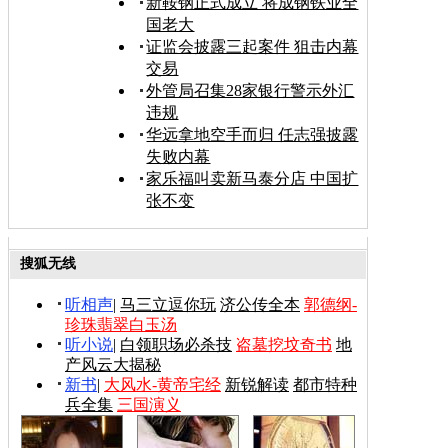
新鞍钢正式成立 将成钢铁业全
国老大
证监会披露三起案件 狙击内幕
交易
外管局召集28家银行警示外汇
违规
华远拿地空手而归 任志强披露
失败内幕
家乐福叫卖新马泰分店 中国扩
张不变
搜狐无线
听相声
|
马三立逗你玩
济公传全本
郭德纲-
珍珠翡翠白玉汤
听小说
|
白领职场必杀技
盗墓挖坟奇书
地
产风云大揭秘
新书
|
大风水-黄帝宅经
新锐解读
都市特种
兵全集
三国演义