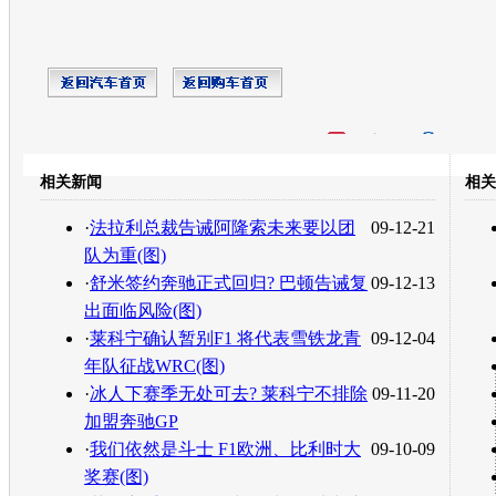
开心网
人人网
豆瓣
相关新闻
相关
转发至：
·
法拉利总裁告诫阿隆索未来要以团
09-12-21
队为重(图)
·
舒米签约奔驰正式回归? 巴顿告诫复
09-12-13
出面临风险(图)
·
莱科宁确认暂别F1 将代表雪铁龙青
09-12-04
年队征战WRC(图)
·
冰人下赛季无处可去? 莱科宁不排除
09-11-20
加盟奔驰GP
·
我们依然是斗士 F1欧洲、比利时大
09-10-09
奖赛(图)