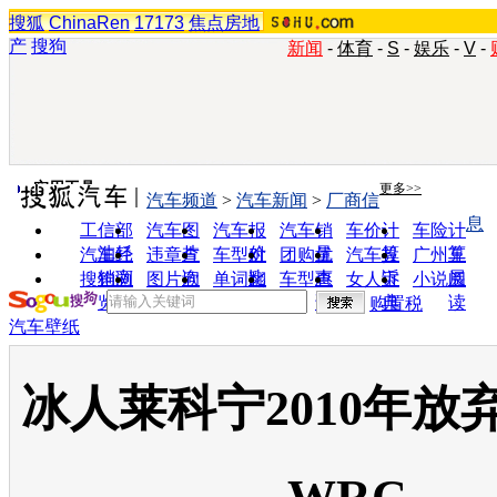
搜狐
ChinaRen
17173
焦点房地
产
搜狗
新闻
-
体育
-
S
-
娱乐
-
V
-
实用工具
更多>>
汽车频道
>
汽车新闻
>
厂商信
息
工信部
汽车图
汽车报
汽车销
车价计
车险计
油耗
片
价
量
算
算
汽车经
违章查
车型对
团购优
汽车投
广州车
销商
询
比
惠
诉
展
搜狗浏
图片欣
单词翻
车型查
女人宝
小说阅
览器
赏
译
询
典
读
购置税
汽车壁纸
冰人莱科宁2010年放弃