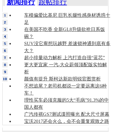
新闻排行
跟帖排行
车模偏爱比基尼 巨乳长腿性感身材诱惑十
足
在美国不吃香 全新GL8升级欲抢日系饭
碗？
SUV没它甭想玩越野 差速锁神通到底有多
大？
超小排量动力解析 上汽打造自强“蓝芯”
更大更宜家 一汽-大众蔚领顶配版实拍解
析
颜值有提升 斯柯达新款明锐官图赏析
不想追尾？老司机都说一定要远离这6种
车！
理性买车必须克服的5大“毛病”91.3%的中
国人都有
广汽传祺GS7测试谍照曝光 配大尺寸屏幕
宝沃2017还会火么，会不会重复观致之路