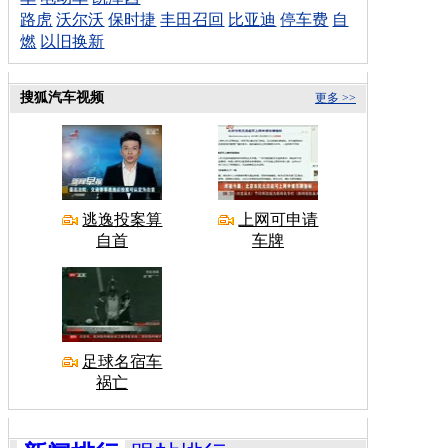
路虎
沃尔沃
保时捷
丰田召回
比亚迪
停车费
自
燃
以旧换新
搜狐汽车视频
更多 >>
逃逸投案算
上网可申请
自首
车牌
足球名宿车
祸亡