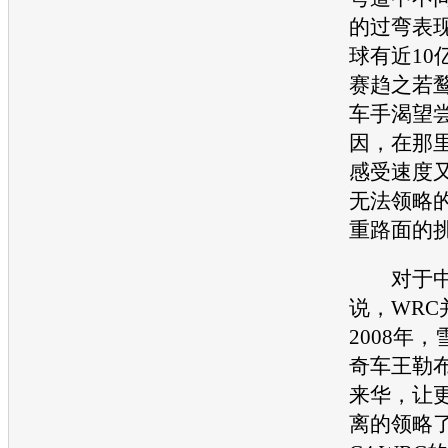
的过弯表
球有近10
赛趋之若鹜
车手渴望
因，在那
感受速度又
无法领略
重路面的
对于中
说，WRC
2008年，
奇
车王勒
来华，让
离的领略