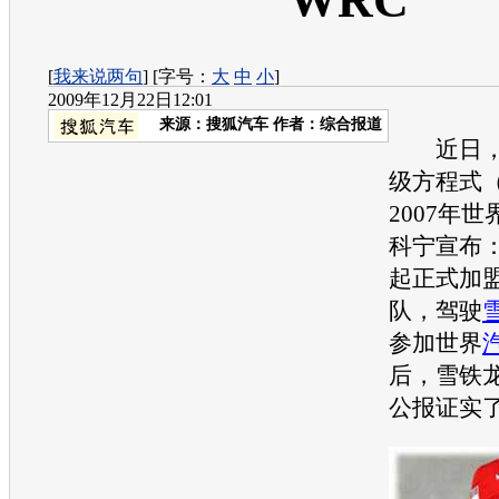
WRC
[
我来说两句
] [字号：
大
中
小
]
2009年12月22日12:01
来源：
搜狐汽车
作者：综合报道
近日，
级方程式（
2007年
科宁宣布：
起正式加
队，驾驶
参加世界
后，
雪铁
公报证实