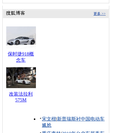
更多 >>
保时捷918概
念车
改装法拉利
575M
宋文楷
|
新普瑞斯衬中国电动车
尴尬