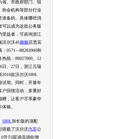
为省、市政府部门、组
、协会机构等部分行业
意准备的。具体哪些消
者可以成为这批公务版
的受益者，可咨询浙江
瑞
沃尔沃
4S
旗舰
店贵宾
：0571—88282000和
热线：88027000。12
26日、27日，浙江元瑞
新2
010款
沃尔沃S80L
迎试驾。同时，开展年
客户回馈活动，多重好
相赠，让客户尽享豪华
车
体验。
S80L
加长版的顶配
型
搭载了
沃尔沃
汽车
公
3.0升T6双涡流涡轮增