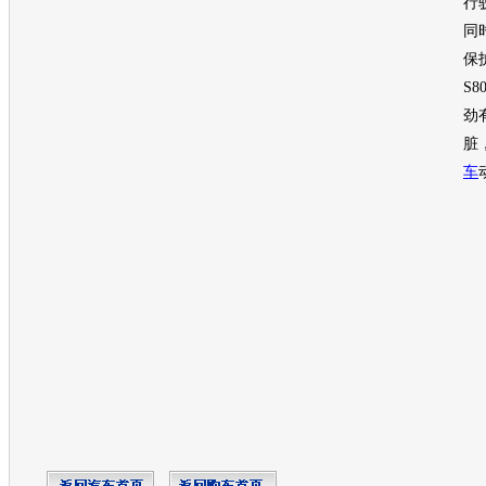
行
同
保
S8
劲
脏
车