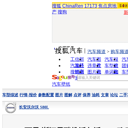
搜狐
ChinaRen
17173
焦点房地
产
搜狗
实用工具
汽车频道
>
购车频
工信部
汽车图
汽车报
汽
油耗
片
价
汽车经
违章查
车型对
团
销商
询
比
搜狗浏
图片欣
单词翻
车
览器
赏
译
汽车壁纸
车型综述
行情-报价
参数配置
图片
图解
点评
保养
油耗
文章
论坛
二手
长安沃尔沃 S80L