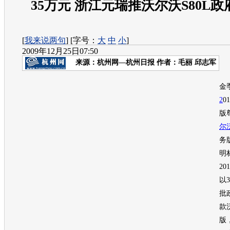
35万元 浙江元瑞推沃尔沃S80L
[
我来说两句
] [字号：
大
中
小
]
2009年12月25日07:50
来源：
杭州网—杭州日报
作者：毛丽 邱志军
在
金
2
0
版
尔
务
明
20
以
批
款
版