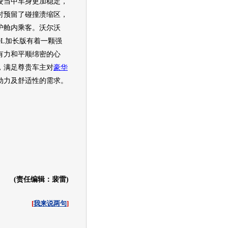
驶当中车身更加稳定，
时预留了碰撞溃缩区，
护舱内乘客。
沃尔沃
0L
加长版有着一颗强
有力和平顺绵密的心
，满足尊贵车主对
豪华
动力及舒适性的需求。
(责任编辑：裴雷)
[
我来说两句
]