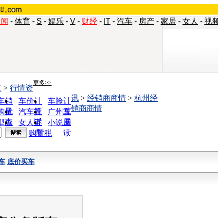
新闻
-
体育
-
S
-
娱乐
-
V
-
财经
-
IT
-
汽车
-
房产
-
家居
-
女人
-
视
更多>>
道
>
行情资
讯
>
经销商商情
>
杭州经
车销
车价计
车险计
销商商情
量
算
算
购优
汽车投
广州车
惠
诉
展
型查
女人宝
小说阅
询
典
读
购置税
车
底价买车