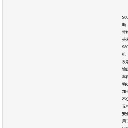
除
S8
顺
带
受
S8
机
发
输
车
动
加
不
无
安
用