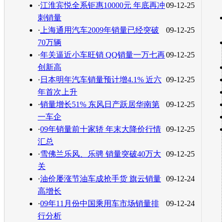
·
江淮宾悦全系钜惠10000元 年底再冲
09-12-25
刺销量
·
上海通用汽车2009年销量已经突破
09-12-25
70万辆
·
年关逼近小车旺销 QQ销量一万七再
09-12-25
创新高
·
日本明年汽车销量预计增4.1% 近六
09-12-25
年首次上升
·
销量增长51% 东风日产跃居华南第
09-12-25
一车企
·
09年销量前十家轿 年末大降价行情
09-12-25
汇总
·
雪佛兰乐风、乐骋 销量突破40万大
09-12-25
关
·
油价屡涨节油车成抢手货 旗云销量
09-12-24
高增长
·
09年11月份中国乘用车市场销量排
09-12-24
行分析