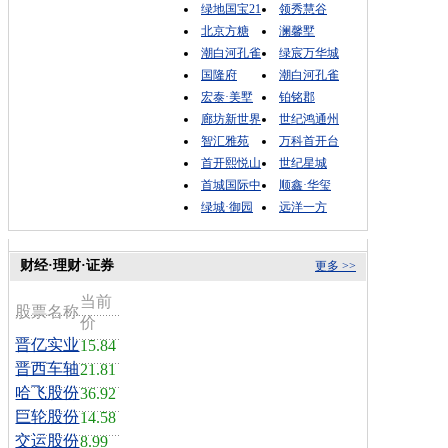
绿地国宝21
领秀慧谷
北京方糖
澜馨墅
潮白河孔雀
绿宸万华城
国隆府
潮白河孔雀
宏泰·美墅
铂铭郡
廊坊新世界
世纪鸿通州
智汇雅苑
万科首开台
首开熙悦山
世纪星城
首城国际中
顺鑫·华玺
绿城·御园
远洋一方
财经·理财·证券
更多 >>
当前
股票名称
价
晋亿实业
15.84
晋西车轴
21.81
哈飞股份
36.92
巨轮股份
14.58
交运股份
8.99