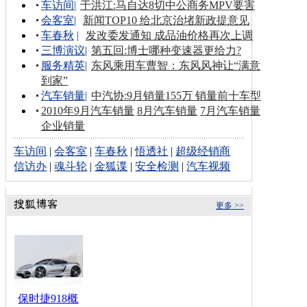
车访间
|
于洪江:马自达8切中公商务MPV要害
会客室
|
新闻TOP10 给北京治堵新政提意见
车春秋
|
发改委发通知 成品油价格再次上调
三博演议
|
第五回:博士哪种变速器更给力?
服务精英
|
东风乘用车曹智：东风风神让“满意
到家”
汽车销量
|
中汽协:9月销量155万 销量前十车型
2010年9月汽车销量
8月汽车销量
7月汽车销量
企业销量
车访间
|
会客室
|
车春秋
|
悟透社
|
超级经销商
信访办
|
魂斗轮
|
金狐谍
|
安全检测
|
汽车视频
更多 >>
保时捷918概