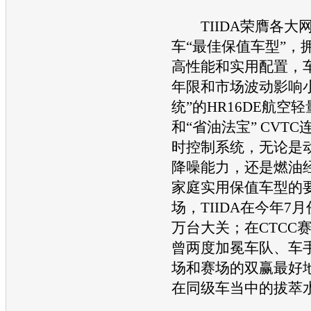
TIIDA
荣膺各大
车“最佳保值
车型
”，
高性能和实用配置，
年限和市场波动影响
统”的HR16DE航空
和“省油法宝” CVT
时控制系统，无论是
降噪能力，还是燃油
家庭实用保值
车型
的
场，
TIIDA
在今年7月
万台大关；在CTCC
曾两度加冕车队、车手
场和赛场的双赢最好
在同级车当中的拔萃