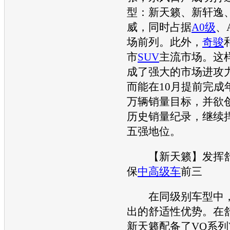
型
：
新天籁
、
新轩逸
威
，同时占据
A0级
、
场前列。此外，
奇骏
市
SUV
主流市场。这
成了强大的市场进攻
而能在10月提前完成年
万辆销量目标，并欲创
历史销量纪录，继续
五强地位。
【
新天籁
】发挥
保
中高级车
前三
在同级别
车型
中
出的舒适性优势。在
新天籁
配备了VQ系列