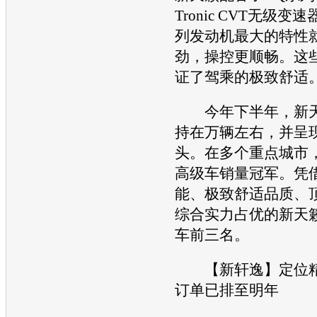
Tronic CVT无级变速
列
发动机
最大的特性
劲，操控更顺畅。这
证了驾乘的极致舒适
今年下半年，
新
持在万辆左右，并呈
头。在多个重点城市
高级车
销量冠军。凭
能、极致舒适品质、
综合实力占优的
新天
车
前三名。
【
新轩逸
】定位
订单已排至明年