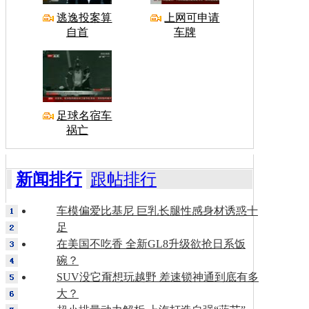
逃逸投案算
上网可申请
自首
车牌
足球名宿车
祸亡
新闻排行
跟帖排行
车模偏爱比基尼 巨乳长腿性感身材诱惑十
足
在美国不吃香 全新GL8升级欲抢日系饭
碗？
SUV没它甭想玩越野 差速锁神通到底有多
大？