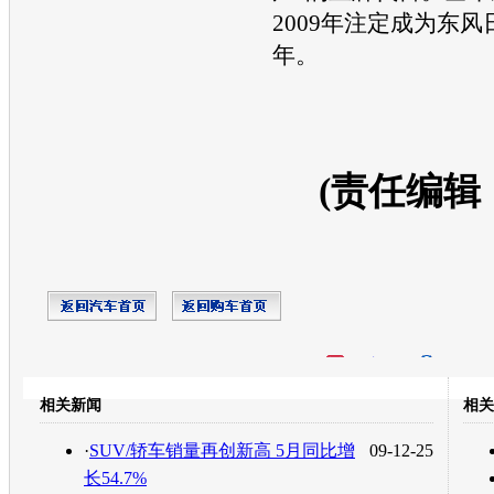
2009年注定成为
东风
年。
(责任编辑
开心网
人人网
豆瓣
相关新闻
相关
转发至：
·
SUV/轿车销量再创新高 5月同比增
09-12-25
长54.7%