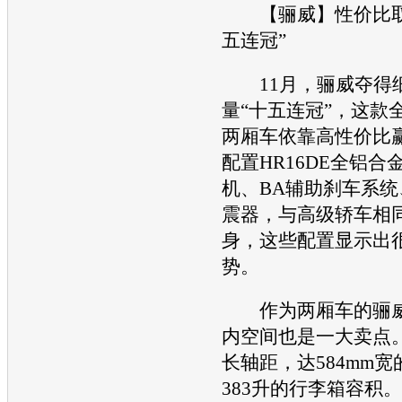
【
骊威
】性价比
五连冠”
11月，
骊威
夺得
量“十五连冠”，这款
两厢车依靠高性价比
配置HR16DE全铝合金
机
、BA辅助刹车系
震器，与高级轿车相
身，这些配置显示出
势。
作为两厢车的
骊
内空间也是一大卖点。2
长轴距，达584mm
383升的行李箱容积