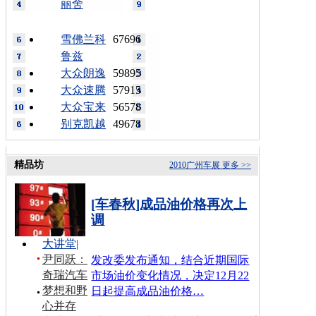
丽舍
雪佛兰科
67696
鲁兹
大众朗逸
59895
大众速腾
57915
大众宝来
56578
别克凯越
49678
精品坊
2010广州车展
更多 >>
[车春秋]成品油价格再次上
调
大讲堂
|
尹同跃：
发改委发布通知，结合近期国际
奇瑞汽车
市场油价变化情况，决定12月22
梦想和野
日起提高成品油价格…
心并存