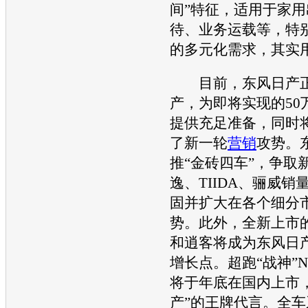
间”特征，适用于家
待、业务运载等，特
的多元化需求，其实
目前，
东风日产
产，为即将实现的50
提供充足准备，同时将
了新一轮
营销
攻势。
推“金砖四车”，争取
逸
、
TIIDA
、
骊威
销
固并扩大在各个细分
势。此外，全新上市的
和
逍客
将成为
东风日
增长点。超跑“战神”NI
将于年底在国内上市
产
”的王牌代言。全