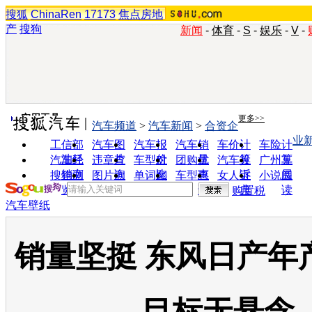
搜狐
ChinaRen
17173
焦点房地
产
搜狗
新闻
-
体育
-
S
-
娱乐
-
V
-
实用工具
更多>>
汽车频道
>
汽车新闻
>
合资企
业
工信部
汽车图
汽车报
汽车销
车价计
车险计
油耗
片
价
量
算
算
汽车经
违章查
车型对
团购优
汽车投
广州车
销商
询
比
惠
诉
展
搜狗浏
图片欣
单词翻
车型查
女人宝
小说阅
览器
赏
译
询
典
读
购置税
汽车壁纸
销量坚挺 东风日产年