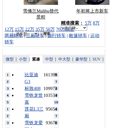
雪佛兰Malibu替代
年初将上市新车
景程
车型搜索：
精准搜索：
5万
8万
12万
15万
22万
35万
50万
70万以上
两厢轿车
|
三厢轿车
|
旅行轿车
|
敞篷轿车
|
运动
轿车
微型
小型
紧凑
中型
中大型
豪华型
SUV
比亚迪
161399
G3
标致408
109973
雪铁龙世
103534
嘉
莲花L3三
95654
厢
雪铁龙爱
93670