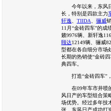
今年以来，
东风
长，特别是四款主力
轩逸
、
TIIDA
、
骊威
11月“金砖四车”的成
籁
9976辆、
新轩逸
11
颐达
12149辆、
骊威
8
型
都在各自细分市场
长期的热销使“金砖四
典四车。
打造“金砖四车”，
在09年车市井喷
风日产
的
车型
组合策
场优势。经过多年技
张，
东风日产
成功打