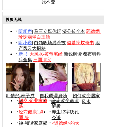
张不变
搜狐无线
听相声
|
马三立逗你玩
济公传全本
郭德纲-
珍珠翡翠白玉汤
听小说
|
白领职场必杀技
盗墓挖坟奇书
地
产风云大揭秘
新书
|
大风水-黄帝宅经
新锐解读
都市特种
兵全集
三国演义
叶倩彤-奉子成
自我调理肩劲
如何改变居家
禅商-企业家修
心态改变命运
婚
腰
风水
炼!
解析
经穴健康1点
养生12字诀孔
通-头
令谦
禅-和谐家庭揭
<道德经>的大