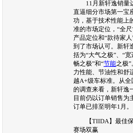
11月
新轩逸
销量达
直逼细分市场第一宝
功，基于技术性能上
准的市场定位，“全尺
产品定位和“款待家人
到了市场认可。
新轩
括为“大气之极”、“宽
畅之极”和“
节能
之极”
力性能、节油性和舒
越A+级车标准。从全
的调查来看，
新轩逸
目前仍以订单销售为
订单已排至明年1月。
【
TIIDA
】最佳
赛场双赢