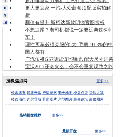
超小排量动力解析 上汽打造自强“蓝芯”
更大更宜家 一汽-大众蔚领顶配版实拍解
析
颜值有提升 斯柯达新款明锐官图赏析
不想追尾？老司机都说一定要远离这6种
车！
理性买车必须克服的5大“毛病”91.3%的中
国人都有
广汽传祺GS7测试谍照曝光 配大尺寸屏幕
宝沃2017还会火么，会不会重复观致之路
搜狐焦点网
更多 >>
楼盘速查
最新开盘
户型搜索
电子地图
楼盘点评
贷款计算
楼盘动态
购房导航
看房图片
户型图片
装修论坛
装修图库
热销楼盘推荐
更多>>
最新开盘
更多>>