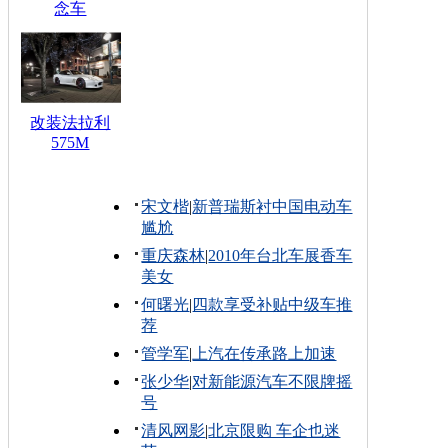
念车
改装法拉利
575M
宋文楷
|
新普瑞斯衬中国电动车
尴尬
重庆森林
|
2010年台北车展香车
美女
何曙光
|
四款享受补贴中级车推
荐
管学军
|
上汽在传承路上加速
张少华
|
对新能源汽车不限牌摇
号
清风网影
|
北京限购 车企也迷