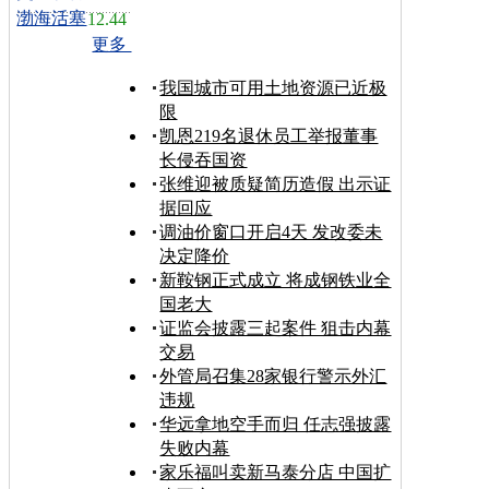
渤海活塞
12.44
更多
我国城市可用土地资源已近极
限
凯恩219名退休员工举报董事
长侵吞国资
张维迎被质疑简历造假 出示证
据回应
调油价窗口开启4天 发改委未
决定降价
新鞍钢正式成立 将成钢铁业全
国老大
证监会披露三起案件 狙击内幕
交易
外管局召集28家银行警示外汇
违规
华远拿地空手而归 任志强披露
失败内幕
家乐福叫卖新马泰分店 中国扩