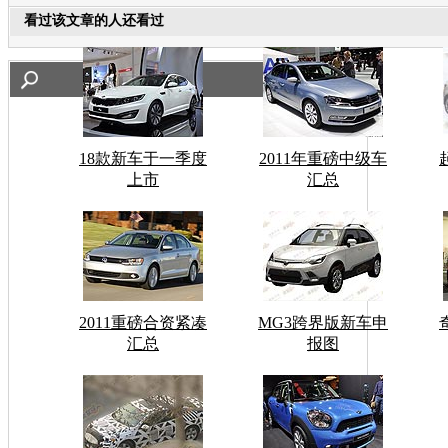
看过该文章的人还看过
18款新车于一季度
2011年重磅中级车
上市
汇总
2011重磅合资紧凑
MG3跨界版新车申
汇总
报图