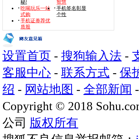
秘!
智慧
吃喝玩乐一站
手机签名彰显
式购
个性
手机证券荐优
质股
设置首页
-
搜狗输入法
-
客服中心
-
联系方式
-
保
绍
-
网站地图
-
全部新闻
Copyright
©
2018 Sohu.com
公司
版权所有