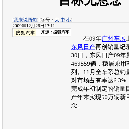
目标无悬念
[
我来说两句
] [字号：
大
中
小
]
2009年12月26日13:11
来源：
搜狐汽车
在09年
广州车展
东风日产
再创销量纪录
30日，
东风日产
09
469559辆，稳居乘
列。11月全车系总销量
对市场占有率达6.3%
完成年初制定的销量
产
年末实现50万辆新
念。