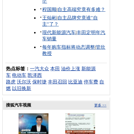
茫
程国顺
|
自主高端究竟有多难？
王灿彬
|
自主品牌究竟谁"自
主"了？
现代新能源汽车
|
丰田定明年汽
车销量
每年购车指标将动态调整
|
管欣
教授
热点标签：
一汽大众
本田
油价上涨
新能源
车
电动车
凯泽西
路虎
沃尔沃
保时捷
丰田召回
比亚迪
停车费
自
燃
以旧换新
搜狐汽车视频
更多 >>