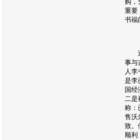
购，
重要
书福
近
事与
人李
是李已
国经
二是
称：
售
沃
致。
顺利