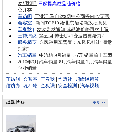
梦想和野
日起提高成品油价格…
心并存
车访间
|
于洪江:马自达8切中公商务MPV要害
会客室
|
新闻TOP10 给北京治堵新政提意见
车春秋
|
发改委发通知 成品油价格再次上调
三博演议
|
第五回:博士哪种变速器更给力?
服务精英
|
东风乘用车曹智：东风风神让“满意
到家”
汽车销量
|
中汽协:9月销量155万 销量前十车型
2010年9月汽车销量
8月汽车销量
7月汽车销量
企业销量
车访间
|
会客室
|
车春秋
|
悟透社
|
超级经销商
信访办
|
魂斗轮
|
金狐谍
|
安全检测
|
汽车视频
更多 >>