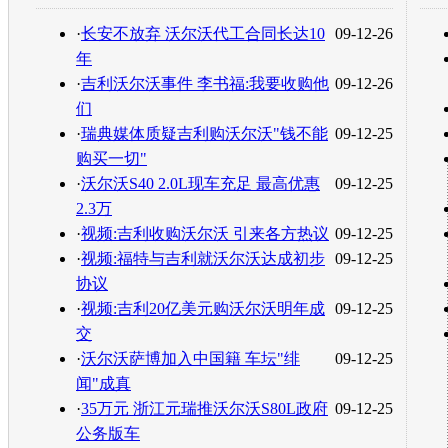
转发至：
·
长安不放弃 沃尔沃代工合同长达10
09-12-26
年
·
吉利沃尔沃事件 李书福:我要收购他
09-12-26
们
·
瑞典媒体质疑吉利购沃尔沃"钱不能
09-12-25
购买一切"
·
沃尔沃S40 2.0L现车充足 最高优惠
09-12-25
2.3万
·
视频:吉利收购沃尔沃 引来各方热议
09-12-25
·
视频:福特与吉利就沃尔沃达成初步
09-12-25
协议
·
视频:吉利20亿美元购沃尔沃明年成
09-12-25
交
·
沃尔沃萨博加入中国籍 车坛"绯
09-12-25
闻"成真
·
35万元 浙江元瑞推沃尔沃S80L政府
09-12-25
公务版车