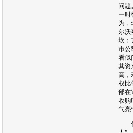
问题
一时
为，
尔沃
坎：
市公
看似
其资
高，
权比
部在
收购
气亮
作
人”