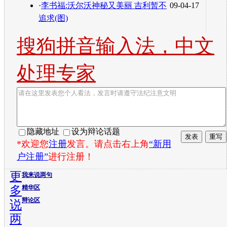
·
李书福:沃尔沃神秘又美丽 吉利暂不
09-04-17
追求(图)
搜狗拼音输入法，中文
处理专家
隐藏地址
设为辩论话题
*欢迎您
注册
发言。请点击右上角
“新用
户注册”
进行注册！
更
我来说两句
多
精华区
辩论区
说
两