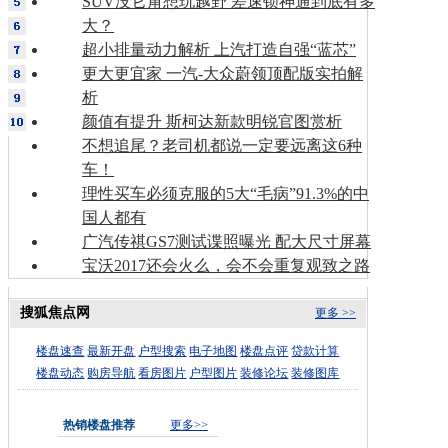
SUV没它甭想玩越野 差速锁神通到底有多
大？
超小排量动力解析 上汽打造自强“蓝芯”
更大更宜家 一汽-大众蔚领顶配版实拍解
析
颜值有提升 斯柯达新款明锐官图赏析
不想追尾？老司机都说一定要远离这6种
车！
理性买车必须克服的5大“毛病”91.3%的中
国人都有
广汽传祺GS7测试谍照曝光 配大尺寸屏幕
宝沃2017还会火么，会不会重复观致之路
搜狐焦点网
更多 >>
楼盘速查
最新开盘
户型搜索
电子地图
楼盘点评
贷款计算
楼盘动态
购房导航
看房图片
户型图片
装修论坛
装修图库
热销楼盘推荐
更多>>