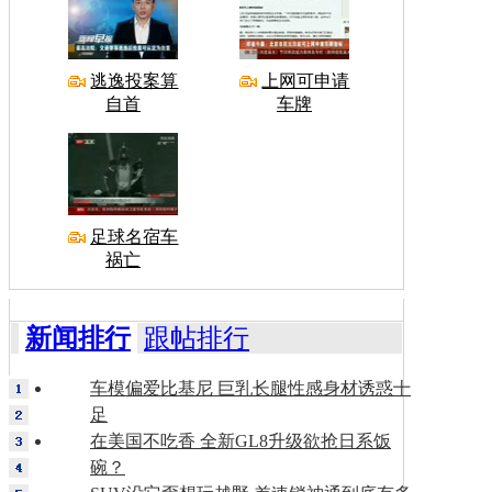
逃逸投案算
上网可申请
自首
车牌
足球名宿车
祸亡
新闻排行
跟帖排行
车模偏爱比基尼 巨乳长腿性感身材诱惑十
足
在美国不吃香 全新GL8升级欲抢日系饭
碗？