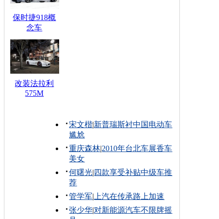
保时捷918概
念车
改装法拉利
575M
宋文楷
|
新普瑞斯衬中国电动车
尴尬
重庆森林
|
2010年台北车展香车
美女
何曙光
|
四款享受补贴中级车推
荐
管学军
|
上汽在传承路上加速
张少华
|
对新能源汽车不限牌摇