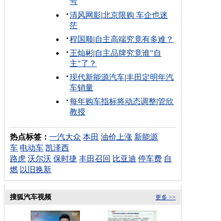
号
清风网影
|
北京限购 车企也迷
茫
程国顺
|
自主高端究竟有多难？
王灿彬
|
自主品牌究竟谁"自
主"了？
现代新能源汽车
|
丰田定明年汽
车销量
每年购车指标将动态调整
|
管欣
教授
热点标签：
一汽大众
本田
油价上涨
新能源
车
电动车
凯泽西
路虎
沃尔沃
保时捷
丰田召回
比亚迪
停车费
自
燃
以旧换新
搜狐汽车视频
更多 >>