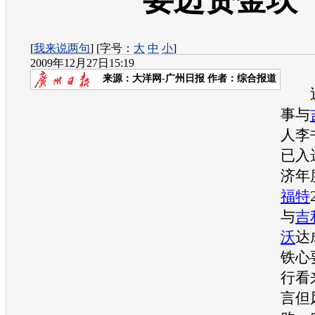
要迈资金坎
[
我来说两句
] [字号：
大
中
小
]
2009年12月27日15:19
来源：
大洋网-广州日报
作者：综合报道
近
事与
人李
已入选
济年
福特
与
吉
沃
达
铁心
行看
言但