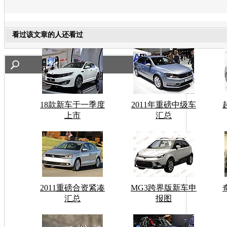
看过该文章的人还看过
18款新车于一季度
2011年重磅中级车
上市
汇总
2011重磅合资紧凑
MG3跨界版新车申
汇总
报图