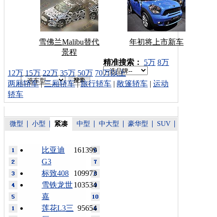
雪佛兰Malibu替代
年初将上市新车
景程
车型搜索：
精准搜索：
5万
8万
12万
15万
22万
35万
50万
70万以上
两厢轿车
|
三厢轿车
|
旅行轿车
|
敞篷轿车
|
运动
轿车
微型
小型
紧凑
中型
中大型
豪华型
SUV
比亚迪
161399
G3
标致408
109973
雪铁龙世
103534
嘉
莲花L3三
95654