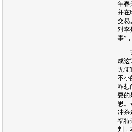
年春
并在
交易
对李
事”
成这
无便
不小
咋想
要的
思。
冲杀
福特
判，