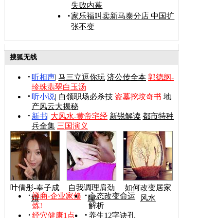
失败内幕
家乐福叫卖新马泰分店 中国扩
张不变
搜狐无线
听相声
|
马三立逗你玩
济公传全本
郭德纲-
珍珠翡翠白玉汤
听小说
|
白领职场必杀技
盗墓挖坟奇书
地
产风云大揭秘
新书
|
大风水-黄帝宅经
新锐解读
都市特种
兵全集
三国演义
叶倩彤-奉子成
自我调理肩劲
如何改变居家
禅商-企业家修
心态改变命运
婚
腰
风水
炼!
解析
经穴健康1点
养生12字诀孔