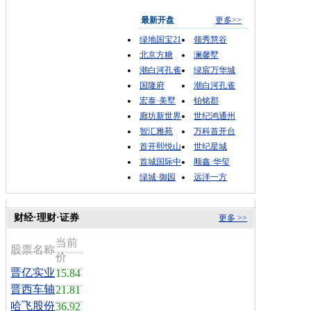
最新开盘
更多>>
绿地国宝21
领秀慧谷
北京方糖
澜馨墅
潮白河孔雀
绿宸万华城
国隆府
潮白河孔雀
宏泰·美墅
铂铭郡
廊坊新世界
世纪鸿通州
智汇雅苑
万科首开台
首开熙悦山
世纪星城
首城国际中
顺鑫·华玺
绿城·御园
远洋一方
财经·理财·证券
更多 >>
当前
股票名称
价
晋亿实业
15.84
晋西车轴
21.81
哈飞股份
36.92