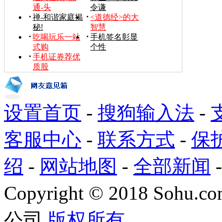
通-头
令谦
禅-和谐家庭揭
<道德经>的大
秘!
智慧
吃喝玩乐一站
手机签名彰显
式购
个性
手机证券荐优
质股
设置首页
-
搜狗输入法
-
客服中心
-
联系方式
-
保
绍
-
网站地图
-
全部新闻
Copyright
©
2018 Sohu.com
公司
版权所有