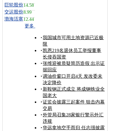
巨轮股份
14.58
交运股份
8.99
渤海活塞
12.44
更多
我国城市可用土地资源已近极
限
凯恩219名退休员工举报董事
长侵吞国资
张维迎被质疑简历造假 出示证
据回应
调油价窗口开启4天 发改委未
决定降价
新鞍钢正式成立 将成钢铁业全
国老大
证监会披露三起案件 狙击内幕
交易
外管局召集28家银行警示外汇
违规
华远拿地空手而归 任志强披露