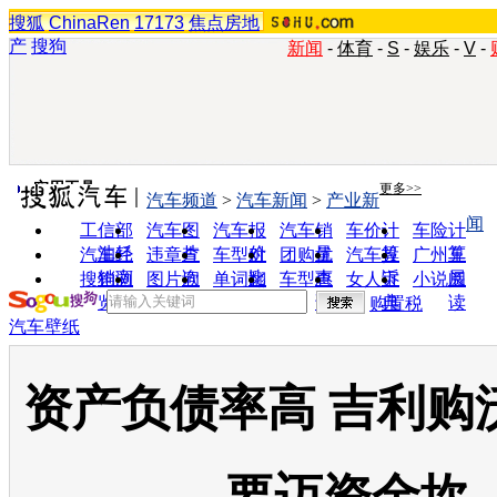
搜狐
ChinaRen
17173
焦点房地
产
搜狗
新闻
-
体育
-
S
-
娱乐
-
V
-
实用工具
更多>>
汽车频道
>
汽车新闻
>
产业新
闻
工信部
汽车图
汽车报
汽车销
车价计
车险计
油耗
片
价
量
算
算
汽车经
违章查
车型对
团购优
汽车投
广州车
销商
询
比
惠
诉
展
搜狗浏
图片欣
单词翻
车型查
女人宝
小说阅
览器
赏
译
询
典
读
购置税
汽车壁纸
资产负债率高 吉利购