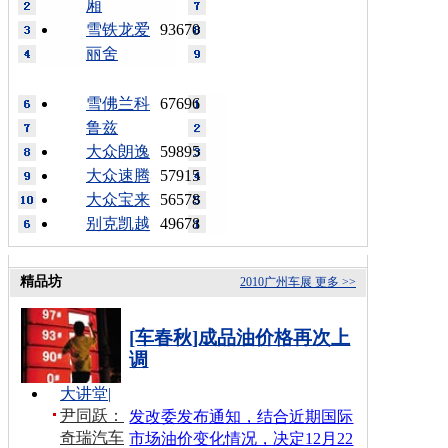
厢
雪铁龙爱
93670
丽舍
雪佛兰科
67696
鲁兹
大众朗逸
59895
大众速腾
57915
大众宝来
56578
别克凯越
49678
精品坊
2010广州车展
更多 >>
[车春秋]成品油价格再次上
调
大讲堂
|
尹同跃：
发改委发布通知，结合近期国际
奇瑞汽车
市场油价变化情况，决定12月22