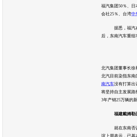
福汽集团50％、日
会社25％、台湾
中
据悉，福汽在
后，
东南汽车
重组
北汽集团董事长徐
北汽目前染指东南
南汽车
没有打算出
将坚持自主发展路
3年产销25万辆的
福建戴姆勒面
就在东南否认
谊上周表示，已基