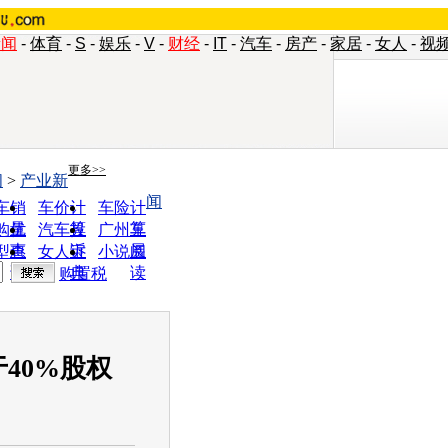
新闻
-
体育
-
S
-
娱乐
-
V
-
财经
-
IT
-
汽车
-
房产
-
家居
-
女人
-
视
更多>>
闻
>
产业新
闻
车销
车价计
车险计
量
算
算
购优
汽车投
广州车
惠
诉
展
型查
女人宝
小说阅
询
典
读
购置税
40%股权