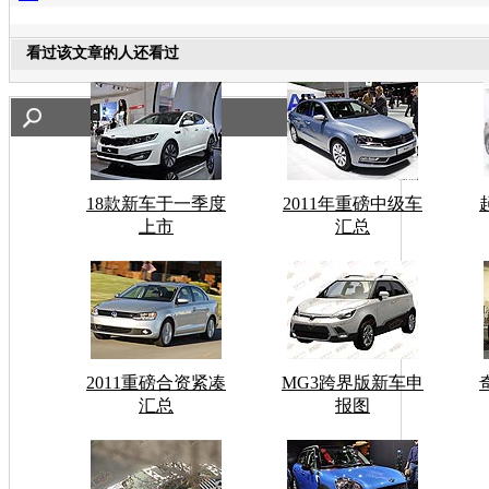
看过该文章的人还看过
18款新车于一季度
2011年重磅中级车
上市
汇总
2011重磅合资紧凑
MG3跨界版新车申
汇总
报图