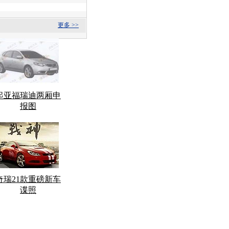
更多 >>
起亚福瑞迪两厢申
报图
奇瑞21款重磅新车
谍照