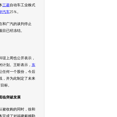
本
三菱
自动车工业株式
华
汽车
25％。
和广汽的谈判停止
项目已经冻结。
和谊上周也公开表示，
的计划。王昕表示，
东
让任何一个股份，今后
线，并为此制定了未来
新目标。
临突破发展
被收购的同时，徐和
本完成了对福建戴姆勒