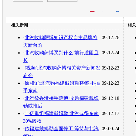
开心网
人人网
豆瓣
相关新闻
相关
转发至：
·
北汽收购萨博知识产权自主品牌将
09-12-26
迈新台阶
·
北汽收购萨博买到什么 前行道阻且
09-12-24
长
·
[视频]北汽收购萨博相关资产新闻发
09-12-23
布会
·
徐和谊:北汽购福建戴姆勒将签 不插
09-12-23
手东南
·
北汽欲香港接手萨博 收购福建戴姆
09-12-18
勒或推后
·
十亿重组福建戴姆勒 北汽或得东南
09-12-17
30%股权
·
传福建戴姆勒全面停工 等待与北汽
09-09-24