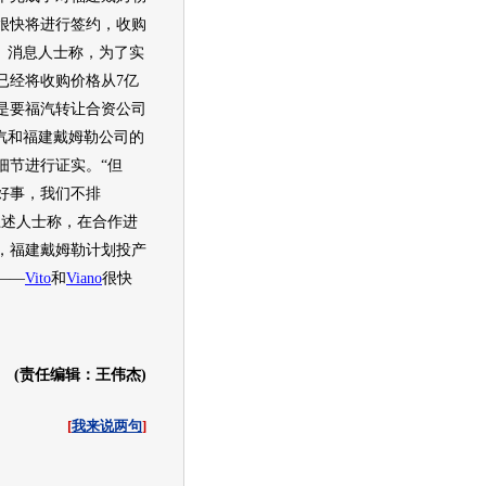
很快将进行签约，收购
%。消息人士称，为了实
已经将收购价格从7亿
件是要福汽转让合资公司
福汽和福建戴姆勒公司的
细节进行证实。“但
好事，我们不排
上述人士称，在合作进
，福建戴姆勒计划投产
——
Vito
和
Viano
很快
(责任编辑：王伟杰)
[
我来说两句
]