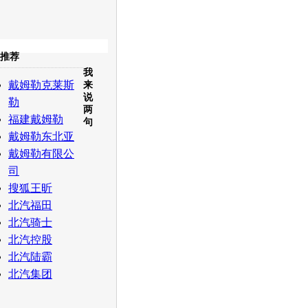
收起
推荐
我
白社会
百度i贴吧
戴姆勒克莱斯
来
说
勒
两
福建戴姆勒
句
戴姆勒东北亚
戴姆勒有限公
司
搜狐王昕
北汽福田
北汽骑士
北汽控股
北汽陆霸
北汽集团