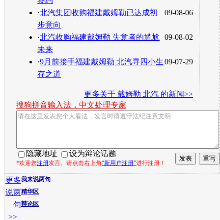
签约
·
北汽集团收购福建戴姆勒已达成初
09-08-06
步意向
·
北汽收购福建戴姆勒 失意者的尴尬
09-08-02
未来
·
9月前接手福建戴姆勒 北汽寻四小生
09-07-29
存之道
更多关于
戴姆勒 北汽
的新闻>>
搜狗拼音输入法，中文处理专家
隐藏地址
设为辩论话题
*欢迎您
注册
发言。请点击右上角
“新用户注册”
进行注册！
更多
我来说两句
说两
精华区
句
辩论区
>>