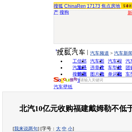
搜狐
ChinaRen
17173
焦点房地
产
搜狗
实用工具
汽车频道
>
汽车新
工信部
汽车图
汽车报
汽
油耗
片
价
汽车经
违章查
车型对
团
销商
询
比
搜狗浏
图片欣
单词翻
车
览器
赏
译
汽车壁纸
北汽10亿元收购福建戴姆勒不低于
[
我来说两句
] [字号：
大
中
小
]