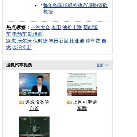
每年购车指标将动态调整
|
管欣
教授
热点标签：
一汽大众
本田
油价上涨
新能源
车
电动车
凯泽西
路虎
沃尔沃
保时捷
丰田召回
比亚迪
停车费
自
燃
以旧换新
搜狐汽车视频
更多 >>
逃逸投案算
上网可申请
自首
车牌