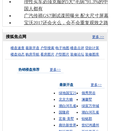
理性买车必须克服的5大“毛病”91.3%的中
国人都有
广汽传祺GS7测试谍照曝光 配大尺寸屏幕
宝沃2017还会火么，会不会重复观致之路
搜狐焦点网
更多 >>
楼盘速查
最新开盘
户型搜索
电子地图
楼盘点评
贷款计算
楼盘动态
购房导航
看房图片
户型图片
装修论坛
装修图库
热销楼盘推荐
更多>>
最新开盘
更多>>
绿地国宝21
领秀慧谷
北京方糖
澜馨墅
潮白河孔雀
绿宸万华城
国隆府
潮白河孔雀
宏泰·美墅
铂铭郡
廊坊新世界
世纪鸿通州