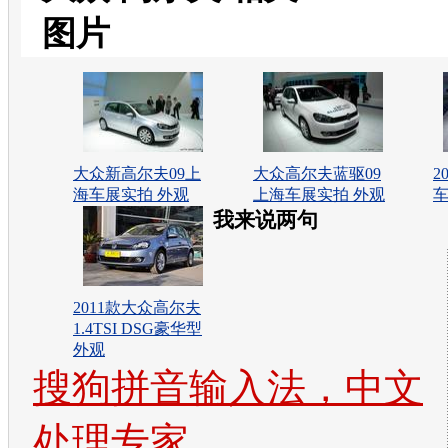
图片
大众新高尔夫09上
大众高尔夫蓝驱09
2
海车展实拍 外观
上海车展实拍 外观
车
我来说两句
2011款大众高尔夫
1.4TSI DSG豪华型
外观
搜狗拼音输入法，中文
处理专家