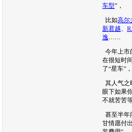
车型
”，
比如
高尔
新君越
、
R
逸
……
今年上市
在很短时
了“星车”
其人气之
眼下如果
不就苦苦等
甚至半年
甘情愿付出
装费用”。