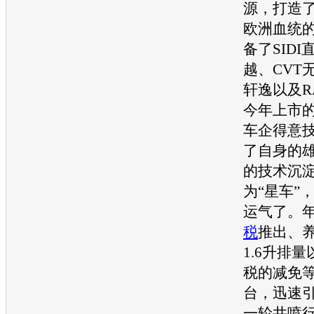
源，打造
欧洲血统
备了SID
越
、CVT
轩逸
以及
R
今年上市
车企得意
了自身的
的技术沉
为“星车”
运气了。
税
推出、
1.6升排量
税的减免
台，迅速
一轮井喷