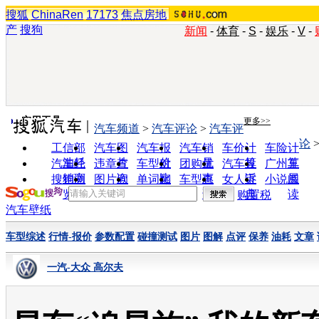
搜狐
ChinaRen
17173
焦点房地
产
搜狗
新闻
-
体育
-
S
-
娱乐
-
V
-
实用工具
更多>>
汽车频道
>
汽车评论
>
汽车评
论
工信部
汽车图
汽车报
汽车销
车价计
车险计
油耗
片
价
量
算
算
汽车经
违章查
车型对
团购优
汽车投
广州车
销商
询
比
惠
诉
展
搜狗浏
图片欣
单词翻
车型查
女人宝
小说阅
览器
赏
译
询
典
读
购置税
汽车壁纸
车型综述
行情-报价
参数配置
碰撞测试
图片
图解
点评
保养
油耗
文章
一汽-大众 高尔夫