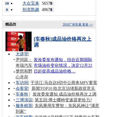
大众宝来
56578
别克凯越
49678
精品坊
2010广州车展
更多 >>
[车春秋]成品油价格再次上
调
大讲堂
|
尹同跃：
发改委发布通知，结合近期国际
奇瑞汽车
市场油价变化情况，决定12月22
梦想和野
日起提高成品油价格…
心并存
车访间
|
于洪江:马自达8切中公商务MPV要害
会客室
|
新闻TOP10 给北京治堵新政提意见
车春秋
|
发改委发通知 成品油价格再次上调
三博演议
|
第五回:博士哪种变速器更给力?
服务精英
|
东风乘用车曹智：东风风神让“满意
到家”