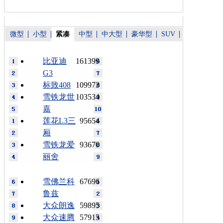
微型
小型
紧凑
中型
中大型
豪华型
SUV
比亚迪
161399
G3
标致408
109973
雪铁龙世
103534
嘉
莲花L3三
95654
厢
雪铁龙爱
93670
丽舍
雪佛兰科
67696
鲁兹
大众朗逸
59895
大众速腾
57915