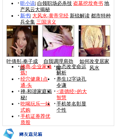
听小说
|
白领职场必杀技
盗墓挖坟奇书
地
产风云大揭秘
新书
|
大风水-黄帝宅经
新锐解读
都市特种
兵全集
三国演义
叶倩彤-奉子成
自我调理肩劲
如何改变居家
禅商-企业家修
心态改变命运
婚
腰
风水
炼!
解析
经穴健康1点
养生12字诀孔
通-头
令谦
禅-和谐家庭揭
<道德经>的大
秘!
智慧
吃喝玩乐一站
手机签名彰显
式购
个性
手机证券荐优
质股