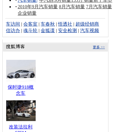
汽车销量
|
中汽协:9月销量155万 销量前十车型
2010年9月汽车销量
8月汽车销量
7月汽车销量
企业销量
车访间
|
会客室
|
车春秋
|
悟透社
|
超级经销商
信访办
|
魂斗轮
|
金狐谍
|
安全检测
|
汽车视频
更多 >>
保时捷918概
念车
改装法拉利