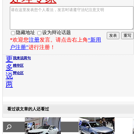
隐藏地址
设为辩论话题
*欢迎您
注册
发言。请点击右上角
“新用
户注册”
进行注册！
更
我来说两句
多
精华区
辩论区
说
两
看过该文章的人还看过