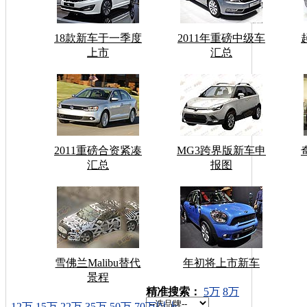
18款新车于一季度
2011年重磅中级车
上市
汇总
2011重磅合资紧凑
MG3跨界版新车申
汇总
报图
雪佛兰Malibu替代
年初将上市新车
景程
车型搜索：
精准搜索：
5万
8万
12万
15万
22万
35万
50万
70万以上