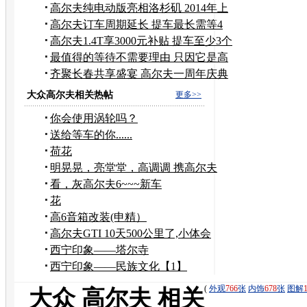
潢
高尔夫纯电动版亮相洛杉矶 2014年上
市
高尔夫订车周期延长 提车最长需等4
个月
高尔夫1.4T享3000元补贴 提车至少3个
月
最值得的等待不需要理由 只因它是高
尔夫
齐聚长春共享盛宴 高尔夫一周年庆典
侧记
大众高尔夫相关热帖
更多>>
你会使用涡轮吗？
送给等车的你......
荷花
明晃晃，亮堂堂，高调调 携高尔夫
1.4t报到来啦
看，灰高尔夫6~~~新车
花
高6音箱改装(申精）
高尔夫GTI 10天500公里了,小体会
西宁印象——塔尔寺
西宁印象——民族文化【1】
(
外观
766
张
内饰
678
张
图解
大众 高尔夫 相关