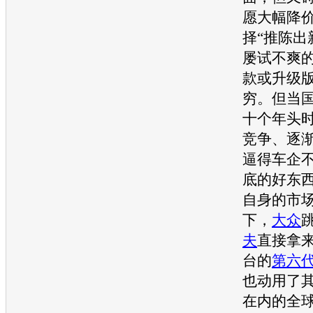
愿大幅降
择“推陈出
屡试不爽的
款或升级
穷。但当
十个年头
竞争、逐
逼得车企
底的好东
自身的市
下，
大众
夫
直接拿
台的
第六
也动用了
在内的全