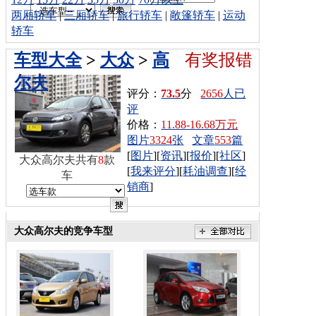
两厢轿车
|
三厢轿车
|
旅行轿车
|
敞篷轿车
|
运动
轿车
车型大全
>
大众
>
高
有奖报错
尔夫
评分：
73.5
分
2656
人已
评
价格：
11.88-16.68万元
图片
3324
张
文章
553
篇
[
图片
][
资讯
][
报价
][
社区
]
大众高尔夫共有
8
款
[
我来评分
][
耗油调查
][
经
车
销商
]
大众高尔夫的竞争车型