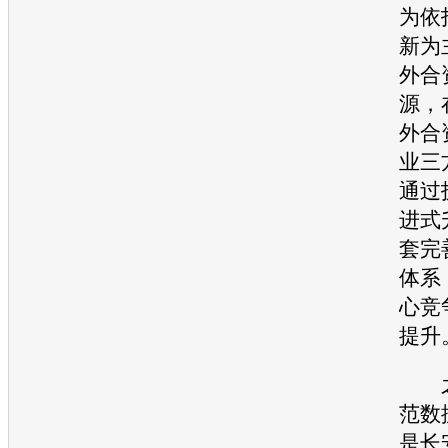
为依
新为
外合
源，
外合
业三
通过
进式
套完
体系
心竞
提升
之
范数
是
长