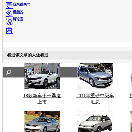
更
我来说两句
多
精华区
辩论区
说
两
看过该文章的人还看过
18款新车于一季度
2011年重磅中级车
上市
汇总