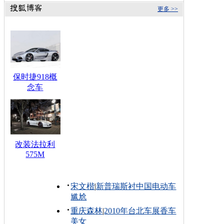
更多 >>
保时捷918概
念车
改装法拉利
575M
宋文楷
|
新普瑞斯衬中国电动车
尴尬
重庆森林
|
2010年台北车展香车
美女