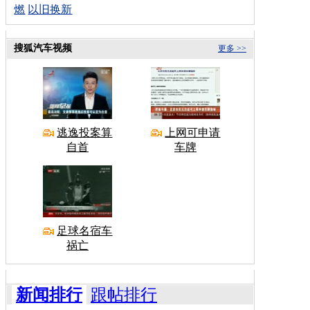
燃
以旧换新
搜狐汽车视频
更多 >>
逃逸投案算
上网可申请
自首
车牌
足球名宿车
祸亡
新闻排行
跟帖排行