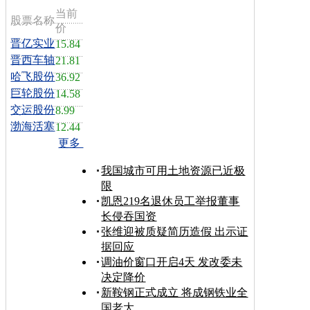
当前
股票名称
价
晋亿实业
15.84
晋西车轴
21.81
哈飞股份
36.92
巨轮股份
14.58
交运股份
8.99
渤海活塞
12.44
更多
我国城市可用土地资源已近极
限
凯恩219名退休员工举报董事
长侵吞国资
张维迎被质疑简历造假 出示证
据回应
调油价窗口开启4天 发改委未
决定降价
新鞍钢正式成立 将成钢铁业全
国老大