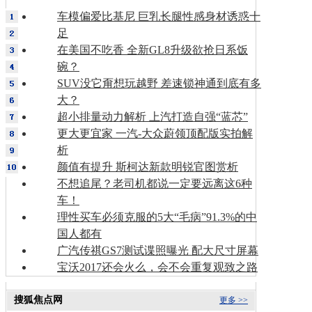
车模偏爱比基尼 巨乳长腿性感身材诱惑十
足
在美国不吃香 全新GL8升级欲抢日系饭
碗？
SUV没它甭想玩越野 差速锁神通到底有多
大？
超小排量动力解析 上汽打造自强“蓝芯”
更大更宜家 一汽-大众蔚领顶配版实拍解
析
颜值有提升 斯柯达新款明锐官图赏析
不想追尾？老司机都说一定要远离这6种
车！
理性买车必须克服的5大“毛病”91.3%的中
国人都有
广汽传祺GS7测试谍照曝光 配大尺寸屏幕
宝沃2017还会火么，会不会重复观致之路
搜狐焦点网
更多 >>