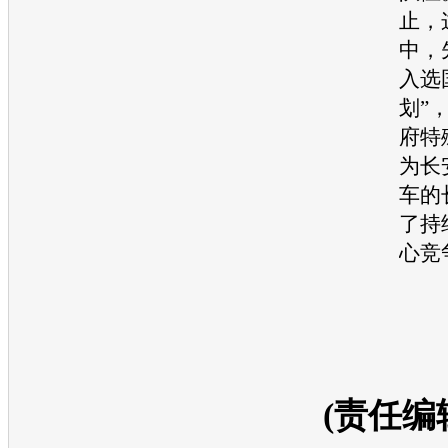
止，
中，
入选
划”
府特
为
长
车
的
了持
心竞
(责任编