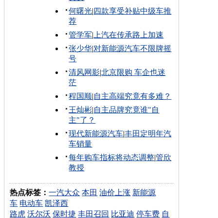
何曙光
|
四款享受补贴中级车推
荐
管学军
|
上汽在传承路上加速
张少华
|
对新能源汽车不限牌摇
号
清风网影
|
北京限购 车企也迷
茫
程国顺
|
自主高端究竟有多难？
王灿彬
|
自主品牌究竟谁"自
主"了？
现代新能源汽车
|
丰田定明年汽
车销量
每年购车指标将动态调整
|
管欣
教授
热点标签：
一汽大众
本田
油价上涨
新能源
车
电动车
凯泽西
路虎
沃尔沃
保时捷
丰田召回
比亚迪
停车费
自