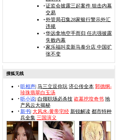
证监会披露三起案件 狙击内幕
交易
外管局召集28家银行警示外汇
违规
华远拿地空手而归 任志强披露
失败内幕
家乐福叫卖新马泰分店 中国扩
张不变
搜狐无线
听相声
|
马三立逗你玩
济公传全本
郭德纲-
珍珠翡翠白玉汤
听小说
|
白领职场必杀技
盗墓挖坟奇书
地
产风云大揭秘
新书
|
大风水-黄帝宅经
新锐解读
都市特种
兵全集
三国演义