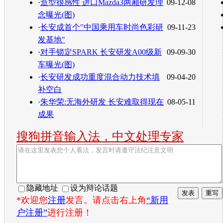
·
造型很感性 进口Mazda3两厢研发理
09-12-08
念曝光(图)
·
长安成首个"中国乘用车时尚色彩研
09-11-23
发基地"
·
对手锁定SPARK 长安研发A00级新
09-09-30
车曝光(图)
·
长安研发成功重度混合动力技术填
09-04-20
补空白
·
朱华荣:无海外研发 长安难取得现在
08-05-11
成果
搜狗拼音输入法，中文处理专家
隐藏地址
设为辩论话题
*欢迎您
注册
发言。请点击右上角
“新用
户注册”
进行注册！