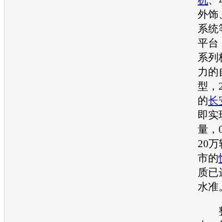
外饰
系统
平台
系列
力的
型
，
的
长
即实
量，
20
市的
质已
水准
整