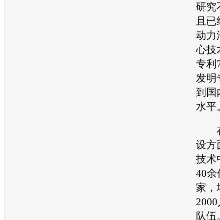
研究
且已
动力
心技
专利
发明
到国
水平
在
设方
技术
40
家，
20
队伍