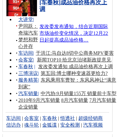
[车春秋]成品油价格再次上
调
大讲堂
|
尹同跃：
发改委发布通知，结合近期国际
奇瑞汽车
市场油价变化情况，决定12月22
梦想和野
日起提高成品油价格…
心并存
车访间
|
于洪江:马自达8切中公商务MPV要害
会客室
|
新闻TOP10 给北京治堵新政提意见
车春秋
|
发改委发通知 成品油价格再次上调
三博演议
|
第五回:博士哪种变速器更给力?
服务精英
|
东风乘用车曹智：东风风神让“满意
到家”
汽车销量
|
中汽协:9月销量155万 销量前十车型
2010年9月汽车销量
8月汽车销量
7月汽车销量
企业销量
车访间
|
会客室
|
车春秋
|
悟透社
|
超级经销商
信访办
|
魂斗轮
|
金狐谍
|
安全检测
|
汽车视频