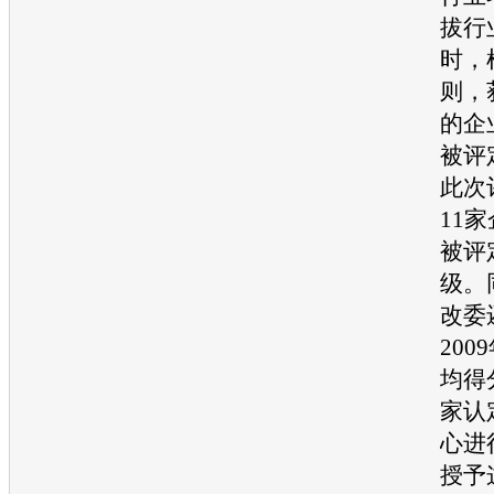
拔行
时，
则，
的企
被评
此次
11
被评
级。
改委
20
均得
家认
心进
授予