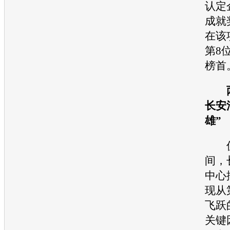
认定
成就
在该
第8
榜首
两
长安
雄”
仅
间，
中心
现从
飞跃
关键