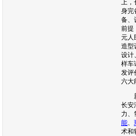
上，
身完
备、
前提
元人
造型
设计
样车
发评
六大
新
长安
力、
能
、
术和