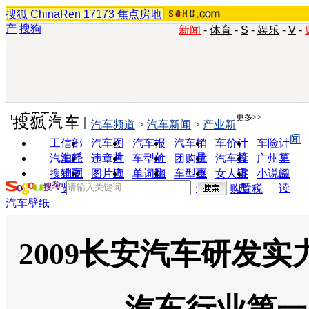
搜狐
ChinaRen
17173
焦点房地
产
搜狗
新闻
-
体育
-
S
-
娱乐
-
V
-
实用工具
更多>>
汽车频道
>
汽车新闻
>
产业新
闻
工信部
汽车图
汽车报
汽车销
车价计
车险计
油耗
片
价
量
算
算
汽车经
违章查
车型对
团购优
汽车投
广州车
销商
询
比
惠
诉
展
搜狗浏
图片欣
单词翻
车型查
女人宝
小说阅
览器
赏
译
询
典
读
购置税
汽车壁纸
2009长安汽车研发实