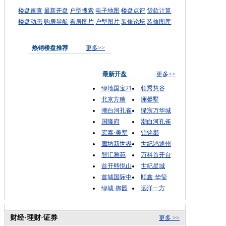
楼盘速查
最新开盘
户型搜索
电子地图
楼盘点评
贷款计算
楼盘动态
购房导航
看房图片
户型图片
装修论坛
装修图库
热销楼盘推荐
更多>>
最新开盘
更多>>
绿地国宝21
领秀慧谷
北京方糖
澜馨墅
潮白河孔雀
绿宸万华城
国隆府
潮白河孔雀
宏泰·美墅
铂铭郡
廊坊新世界
世纪鸿通州
智汇雅苑
万科首开台
首开熙悦山
世纪星城
首城国际中
顺鑫·华玺
绿城·御园
远洋一方
财经·理财·证券
更多 >>