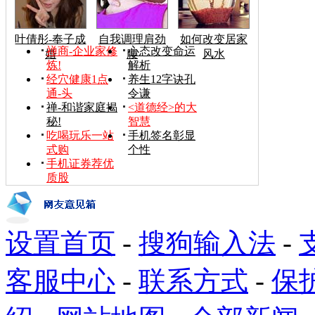
叶倩彤-奉子成
自我调理肩劲
如何改变居家
禅商-企业家修
心态改变命运
婚
腰
风水
炼!
解析
经穴健康1点
养生12字诀孔
通-头
令谦
禅-和谐家庭揭
<道德经>的大
秘!
智慧
吃喝玩乐一站
手机签名彰显
式购
个性
手机证券荐优
质股
设置首页
-
搜狗输入法
-
客服中心
-
联系方式
-
保