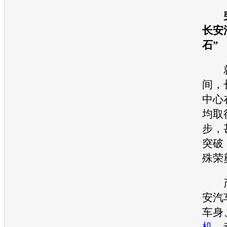
突
长安
石”
就
间，
中心
均取
步，
突破
殊荣
产
安汽
车身
机
、