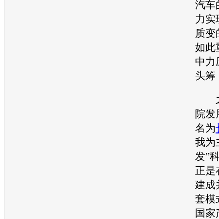
汽车
力实
质变
如此
中力
头筹
之
院发
名为
我为
发”
正是
建成
套模
国家