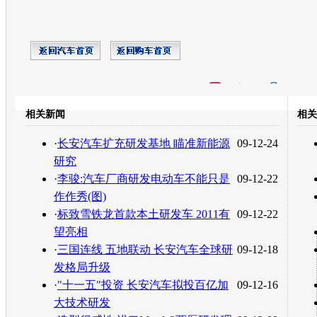
开心网
人人网
豆瓣
相关新闻
相关
转发至：
·
长安汽车扩充研发基地 瞄准新能源
09-12-24
研究
·
李骏:汽车厂商研发电动车不能只是
09-12-22
作作秀(图)
·
标致雪铁龙首款本土研发车 2011有
09-12-22
望亮相
·
三国连线 五地联动 长安汽车全球研
09-12-18
发格局升级
·
"十一五"投资 长安汽车拟投百亿加
09-12-16
大技术研发