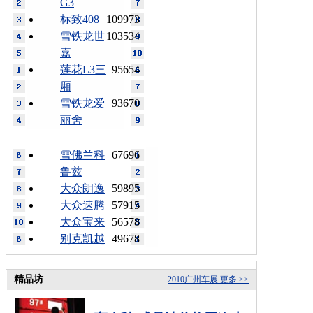
G3
标致408
109973
雪铁龙世
103534
嘉
莲花L3三
95654
厢
雪铁龙爱
93670
丽舍
雪佛兰科
67696
鲁兹
大众朗逸
59895
大众速腾
57915
大众宝来
56578
别克凯越
49678
精品坊
2010广州车展
更多 >>