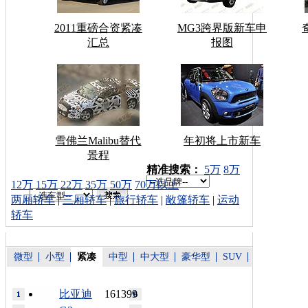
2011重磅合资紧凑
MG3跨界版新车申
汇总
报图
雪佛兰Malibu替代
年初将上市新车
景程
车型搜索：
精准搜索：
5万
8万
12万
15万
22万
35万
50万
70万以上
两厢轿车
|
三厢轿车
|
旅行轿车
|
敞篷轿车
|
运动
轿车
微型
小型
紧凑
中型
中大型
豪华型
SUV
比亚迪
161399