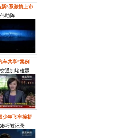
马新5系激情上市
伟助阵
汽车共享”案例
交通拥堵难题
国少年飞车撞桥
凑巧被记录