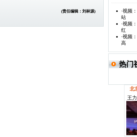
·
视频：
(责任编辑：刘林源)
站
·
视频：
红
·
视频：
高
热门
北
王力