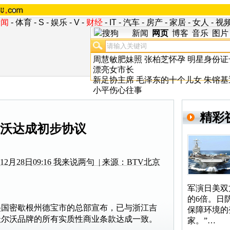
新闻
-
体育
-
S
-
娱乐
-
V
-
财经
-
IT
-
汽车
-
房产
-
家居
-
女人
-
视
新闻
网页
博客
音乐
图片
周慧敏肥妹照
张柏芝怀孕
明星身份证
漂亮女市长
新足协主席
毛泽东的十个儿女
朱镕基
小平伤心往事
精彩
沃达成初步协议
2月28日09:16
我来说两句
| 来源：BTV北京
军演日美双
的6倍。日
于美国密歇根州德宝市的总部宣布，已与浙江
吉
保障环境的
沃尔沃
品牌的所有实质性商业条款达成一致。
家。”…