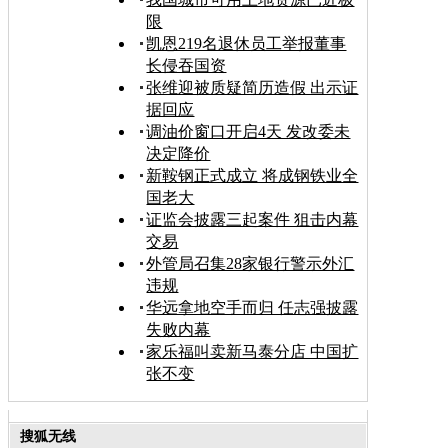
限
凯恩219名退休员工举报董事
长侵吞国资
张维迎被质疑简历造假 出示证
据回应
调油价窗口开启4天 发改委未
决定降价
新鞍钢正式成立 将成钢铁业全
国老大
证监会披露三起案件 狙击内幕
交易
外管局召集28家银行警示外汇
违规
华远拿地空手而归 任志强披露
失败内幕
家乐福叫卖新马泰分店 中国扩
张不变
搜狐无线