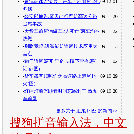
·
京沈高速昨清晨十余车连环追尾 2死
09-12-01
42伤
·
公安部通告:雾天出行严防高速公路
09-11-26
追尾事故
·
大货车追尾油罐车2人死亡 两车均被
09-11-22
烧毁
·
别吻我!先进智能防追尾技术应用大
09-11-13
盘点
·
狗仔追尾妮可-里奇 法院下禁令惩罚
09-11-02
记者(图)
·
货车载有10吨炸药高速路上追尾起
09-10-29
火(图)
·
红绿灯前光顾看时间忘踩刹车 致五
09-10-28
车追尾
更多关于
追尾 凹凸
的新闻>>
搜狗拼音输入法，中文