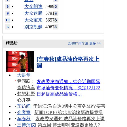
大众朗逸
59895
大众速腾
57915
大众宝来
56578
别克凯越
49678
精品坊
2010广州车展
更多 >>
[车春秋]成品油价格再次上
调
大讲堂
|
尹同跃：
发改委发布通知，结合近期国际
奇瑞汽车
市场油价变化情况，决定12月22
梦想和野
日起提高成品油价格…
心并存
车访间
|
于洪江:马自达8切中公商务MPV要害
会客室
|
新闻TOP10 给北京治堵新政提意见
车春秋
|
发改委发通知 成品油价格再次上调
三博演议
|
第五回:博士哪种变速器更给力?