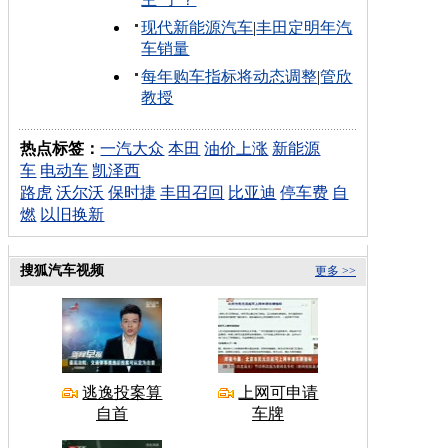
现代新能源汽车
|
丰田定明年汽
车销量
每年购车指标将动态调整
|
管欣
教授
热点标签：
一汽大众
本田
油价上涨
新能源
车
电动车
凯泽西
路虎
沃尔沃
保时捷
丰田召回
比亚迪
停车费
自
燃
以旧换新
搜狐汽车视频
更多 >>
逃逸投案算
上网可申请
自首
车牌