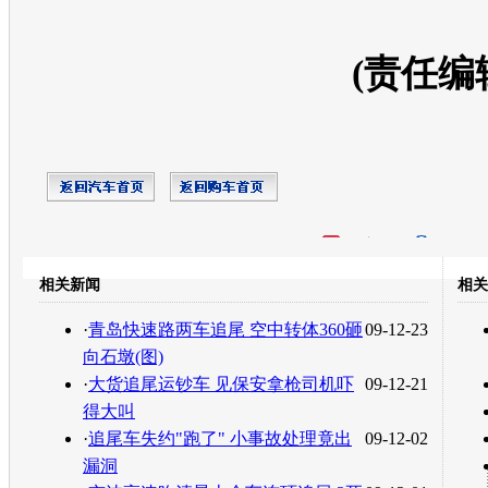
(责任编
开心网
人人网
豆瓣
相关新闻
相关
转发至：
·
青岛快速路两车追尾 空中转体360砸
09-12-23
向石墩(图)
·
大货追尾运钞车 见保安拿枪司机吓
09-12-21
得大叫
·
追尾车失约"跑了" 小事故处理竟出
09-12-02
漏洞