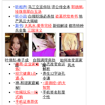
听相声
|
马三立逗你玩
济公传全本
郭德纲-
珍珠翡翠白玉汤
听小说
|
白领职场必杀技
盗墓挖坟奇书
地
产风云大揭秘
新书
|
大风水-黄帝宅经
新锐解读
都市特种
兵全集
三国演义
叶倩彤-奉子成
自我调理肩劲
如何改变居家
禅商-企业家修
心态改变命运
婚
腰
风水
炼!
解析
经穴健康1点
养生12字诀孔
通-头
令谦
禅-和谐家庭揭
<道德经>的大
秘!
智慧
吃喝玩乐一站
手机签名彰显
式购
个性
手机证券荐优