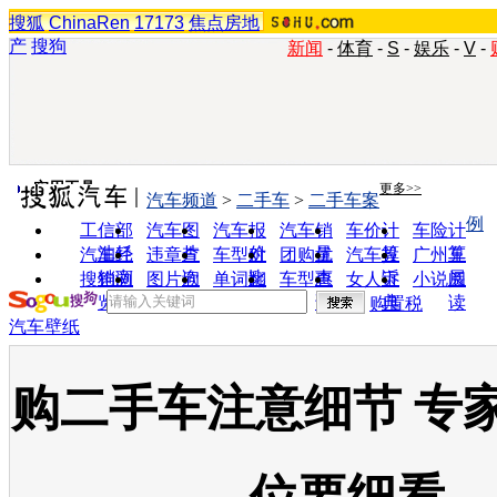
搜狐
ChinaRen
17173
焦点房地
产
搜狗
新闻
-
体育
-
S
-
娱乐
-
V
-
实用工具
更多>>
汽车频道
>
二手车
>
二手车案
例
工信部
汽车图
汽车报
汽车销
车价计
车险计
油耗
片
价
量
算
算
汽车经
违章查
车型对
团购优
汽车投
广州车
销商
询
比
惠
诉
展
搜狗浏
图片欣
单词翻
车型查
女人宝
小说阅
览器
赏
译
询
典
读
购置税
汽车壁纸
购二手车注意细节 专