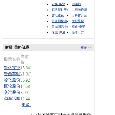
宏泰·美墅
铂铭郡
廊坊新世界
世纪鸿通州
智汇雅苑
万科首开台
首开熙悦山
世纪星城
首城国际中
顺鑫·华玺
绿城·御园
远洋一方
财经·理财·证券
更多 >>
当前
股票名称
价
晋亿实业
15.84
晋西车轴
21.81
哈飞股份
36.92
巨轮股份
14.58
交运股份
8.99
渤海活塞
12.44
更多
我国城市可用土地资源已近极