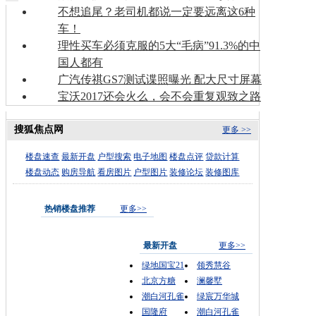
不想追尾？老司机都说一定要远离这6种
车！
理性买车必须克服的5大“毛病”91.3%的中
国人都有
广汽传祺GS7测试谍照曝光 配大尺寸屏幕
宝沃2017还会火么，会不会重复观致之路
搜狐焦点网
更多 >>
楼盘速查
最新开盘
户型搜索
电子地图
楼盘点评
贷款计算
楼盘动态
购房导航
看房图片
户型图片
装修论坛
装修图库
热销楼盘推荐
更多>>
最新开盘
更多>>
绿地国宝21
领秀慧谷
北京方糖
澜馨墅
潮白河孔雀
绿宸万华城
国隆府
潮白河孔雀