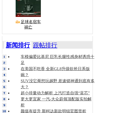
足球名宿车
祸亡
新闻排行
跟帖排行
车模偏爱比基尼 巨乳长腿性感身材诱惑十
足
在美国不吃香 全新GL8升级欲抢日系饭
碗？
SUV没它甭想玩越野 差速锁神通到底有多
大？
超小排量动力解析 上汽打造自强“蓝芯”
更大更宜家 一汽-大众蔚领顶配版实拍解
析
颜值有提升 斯柯达新款明锐官图赏析