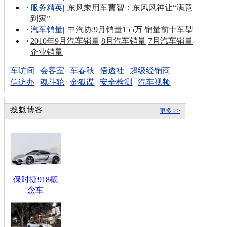
服务精英
|
东风乘用车曹智：东风风神让“满意
到家”
汽车销量
|
中汽协:9月销量155万 销量前十车型
2010年9月汽车销量
8月汽车销量
7月汽车销量
企业销量
车访间
|
会客室
|
车春秋
|
悟透社
|
超级经销商
信访办
|
魂斗轮
|
金狐谍
|
安全检测
|
汽车视频
更多 >>
保时捷918概
念车