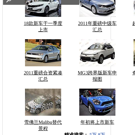
18款新车于一季度
2011年重磅中级车
上市
汇总
2011重磅合资紧凑
MG3跨界版新车申
汇总
报图
雪佛兰Malibu替代
年初将上市新车
景程
车型搜索：
精准搜索：
5万
8万