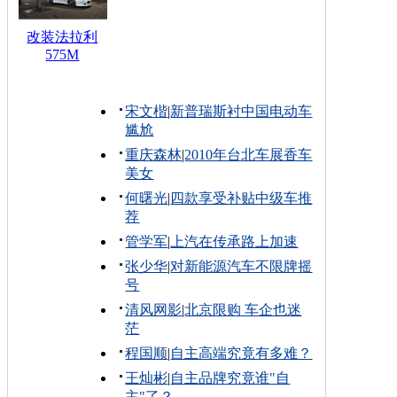
改装法拉利
575M
宋文楷
|
新普瑞斯衬中国电动车
尴尬
重庆森林
|
2010年台北车展香车
美女
何曙光
|
四款享受补贴中级车推
荐
管学军
|
上汽在传承路上加速
张少华
|
对新能源汽车不限牌摇
号
清风网影
|
北京限购 车企也迷
茫
程国顺
|
自主高端究竟有多难？
王灿彬
|
自主品牌究竟谁"自
主"了？