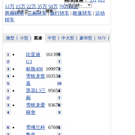
12万
15万
22万
35万
50万
70万以上
两厢轿车
|
三厢轿车
|
旅行轿车
|
敞篷轿车
|
运动
轿车
微型
小型
紧凑
中型
中大型
豪华型
SUV
比亚迪
161399
G3
标致408
109973
雪铁龙世
103534
嘉
莲花L3三
95654
厢
雪铁龙爱
93670
丽舍
雪佛兰科
67696
鲁兹