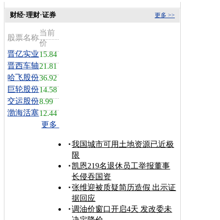
财经·理财·证券
更多 >>
当前
股票名称
价
晋亿实业
15.84
晋西车轴
21.81
哈飞股份
36.92
巨轮股份
14.58
交运股份
8.99
渤海活塞
12.44
更多
我国城市可用土地资源已近极
限
凯恩219名退休员工举报董事
长侵吞国资
张维迎被质疑简历造假 出示证
据回应
调油价窗口开启4天 发改委未
决定降价