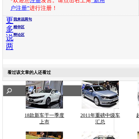
*欢迎您
注册
发言。请点击右上角
“新用
户注册”
进行注册！
更
我来说两句
多
精华区
辩论区
说
两
看过该文章的人还看过
18款新车于一季度
2011年重磅中级车
上市
汇总