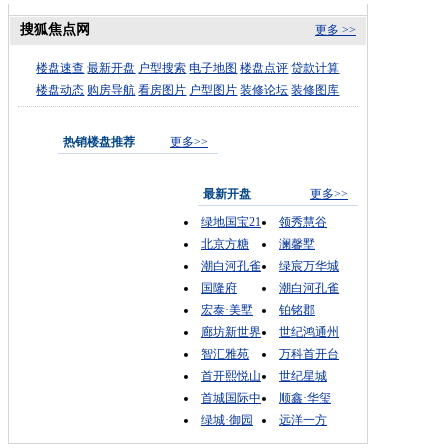
搜狐焦点网
更多 >>
楼盘速查
最新开盘
户型搜索
电子地图
楼盘点评
贷款计算
楼盘动态
购房导航
看房图片
户型图片
装修论坛
装修图库
热销楼盘推荐
更多>>
最新开盘
更多>>
绿地国宝21
领秀慧谷
北京方糖
澜馨墅
潮白河孔雀
绿宸万华城
国隆府
潮白河孔雀
宏泰·美墅
铂铭郡
廊坊新世界
世纪鸿通州
智汇雅苑
万科首开台
首开熙悦山
世纪星城
首城国际中
顺鑫·华玺
绿城·御园
远洋一方