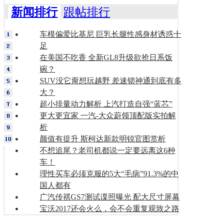
新闻排行
跟帖排行
车模偏爱比基尼 巨乳长腿性感身材诱惑十
足
在美国不吃香 全新GL8升级欲抢日系饭
碗？
SUV没它甭想玩越野 差速锁神通到底有多
大？
超小排量动力解析 上汽打造自强“蓝芯”
更大更宜家 一汽-大众蔚领顶配版实拍解
析
颜值有提升 斯柯达新款明锐官图赏析
不想追尾？老司机都说一定要远离这6种
车！
理性买车必须克服的5大“毛病”91.3%的中
国人都有
广汽传祺GS7测试谍照曝光 配大尺寸屏幕
宝沃2017还会火么，会不会重复观致之路