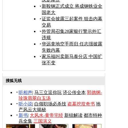
新鞍钢正式成立 将成钢铁业全
国老大
证监会披露三起案件 狙击内幕
交易
外管局召集28家银行警示外汇
违规
华远拿地空手而归 任志强披露
失败内幕
家乐福叫卖新马泰分店 中国扩
张不变
搜狐无线
听相声
|
马三立逗你玩
济公传全本
郭德纲-
珍珠翡翠白玉汤
听小说
|
白领职场必杀技
盗墓挖坟奇书
地
产风云大揭秘
新书
|
大风水-黄帝宅经
新锐解读
都市特种
兵全集
三国演义