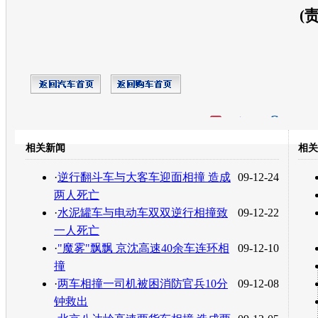
(
开心网
人人网
豆瓣
相关新闻
相关
转发至：
·
逆行翻斗车与大客车迎面相撞 造成
09-12-24
两人死亡
·
水泥罐车与电动车双双逆行相撞致
09-12-22
一人死亡
·
"魔雾"飘飘 京沈高速40余车连环相
09-12-10
撞
·
两车相撞一司机被困消防官兵10分
09-12-08
钟救出