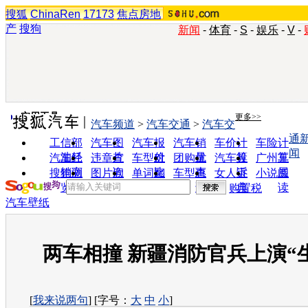
搜狐
ChinaRen
17173
焦点房地
产
搜狗
新闻
-
体育
-
S
-
娱乐
-
V
-
实用工具
更多>>
汽车频道
>
汽车交通
>
汽车交
通
工信部
汽车图
汽车报
汽车销
车价计
车险计
闻
油耗
片
价
量
算
算
汽车经
违章查
车型对
团购优
汽车投
广州车
销商
询
比
惠
诉
展
搜狗浏
图片欣
单词翻
车型查
女人宝
小说阅
览器
赏
译
询
典
读
购置税
汽车壁纸
两车相撞 新疆消防官兵上演“
[
我来说两句
] [字号：
大
中
小
]