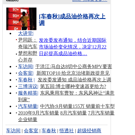
[车春秋]成品油价格再次上
调
大讲堂
|
尹同跃：
发改委发布通知，结合近期国际
奇瑞汽车
市场油价变化情况，决定12月22
梦想和野
日起提高成品油价格…
心并存
车访间
|
于洪江:马自达8切中公商务MPV要害
会客室
|
新闻TOP10 给北京治堵新政提意见
车春秋
|
发改委发通知 成品油价格再次上调
三博演议
|
第五回:博士哪种变速器更给力?
服务精英
|
东风乘用车曹智：东风风神让“满意
到家”
汽车销量
|
中汽协:9月销量155万 销量前十车型
2010年9月汽车销量
8月汽车销量
7月汽车销量
企业销量
车访间
|
会客室
|
车春秋
|
悟透社
|
超级经销商