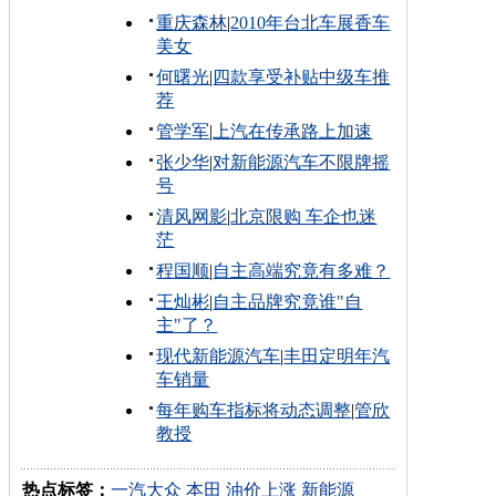
重庆森林
|
2010年台北车展香车
美女
何曙光
|
四款享受补贴中级车推
荐
管学军
|
上汽在传承路上加速
张少华
|
对新能源汽车不限牌摇
号
清风网影
|
北京限购 车企也迷
茫
程国顺
|
自主高端究竟有多难？
王灿彬
|
自主品牌究竟谁"自
主"了？
现代新能源汽车
|
丰田定明年汽
车销量
每年购车指标将动态调整
|
管欣
教授
热点标签：
一汽大众
本田
油价上涨
新能源