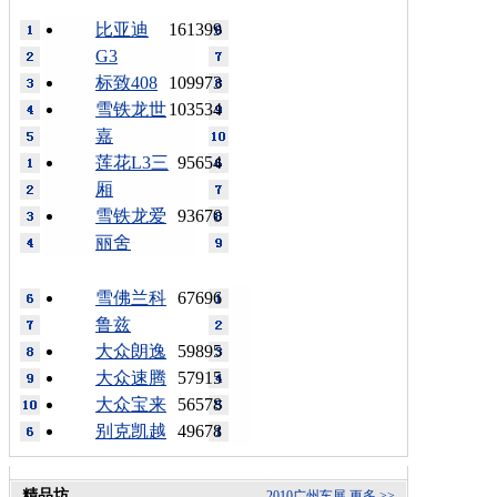
比亚迪
161399
G3
标致408
109973
雪铁龙世
103534
嘉
莲花L3三
95654
厢
雪铁龙爱
93670
丽舍
雪佛兰科
67696
鲁兹
大众朗逸
59895
大众速腾
57915
大众宝来
56578
别克凯越
49678
精品坊
2010广州车展
更多 >>