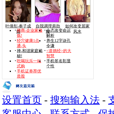
叶倩彤-奉子成
自我调理肩劲
如何改变居家
禅商-企业家修
心态改变命运
婚
腰
风水
炼!
解析
经穴健康1点
养生12字诀孔
通-头
令谦
禅-和谐家庭揭
<道德经>的大
秘!
智慧
吃喝玩乐一站
手机签名彰显
式购
个性
手机证券荐优
质股
设置首页
-
搜狗输入法
-
客服中心
-
联系方式
-
保