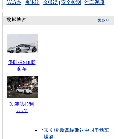
信访办
|
魂斗轮
|
金狐谍
|
安全检测
|
汽车视频
更多 >>
保时捷918概
念车
改装法拉利
575M
宋文楷
|
新普瑞斯衬中国电动车
尴尬