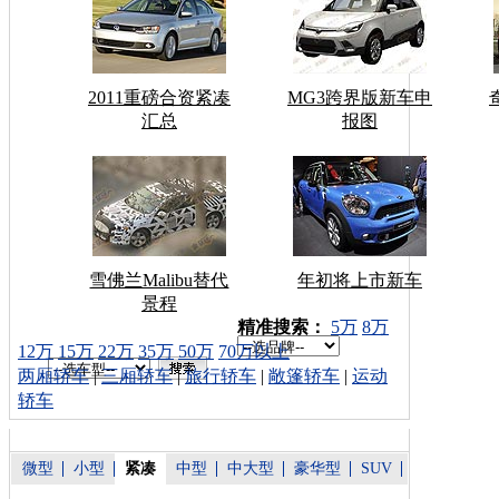
2011重磅合资紧凑
MG3跨界版新车申
汇总
报图
雪佛兰Malibu替代
年初将上市新车
景程
车型搜索：
精准搜索：
5万
8万
12万
15万
22万
35万
50万
70万以上
两厢轿车
|
三厢轿车
|
旅行轿车
|
敞篷轿车
|
运动
轿车
微型
小型
紧凑
中型
中大型
豪华型
SUV