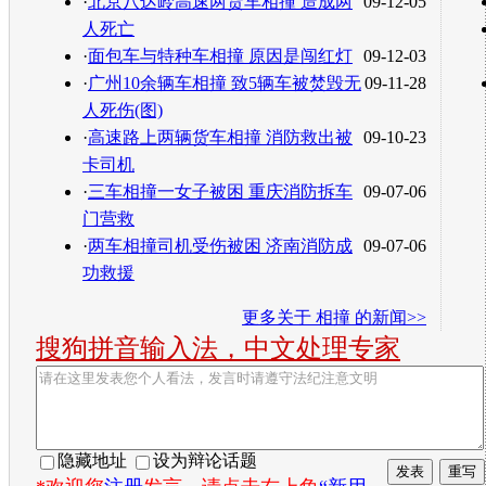
·
北京八达岭高速两货车相撞 造成两
09-12-05
人死亡
·
面包车与特种车相撞 原因是闯红灯
09-12-03
·
广州10余辆车相撞 致5辆车被焚毁无
09-11-28
人死伤(图)
·
高速路上两辆货车相撞 消防救出被
09-10-23
卡司机
·
三车相撞一女子被困 重庆消防拆车
09-07-06
门营救
·
两车相撞司机受伤被困 济南消防成
09-07-06
功救援
更多关于
相撞
的新闻>>
搜狗拼音输入法，中文处理专家
隐藏地址
设为辩论话题