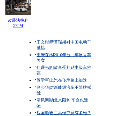
改装法拉利
575M
宋文楷
|
新普瑞斯衬中国电动车
尴尬
重庆森林
|
2010年台北车展香车
美女
何曙光
|
四款享受补贴中级车推
荐
管学军
|
上汽在传承路上加速
张少华
|
对新能源汽车不限牌摇
号
清风网影
|
北京限购 车企也迷
茫
程国顺
|
自主高端究竟有多难？