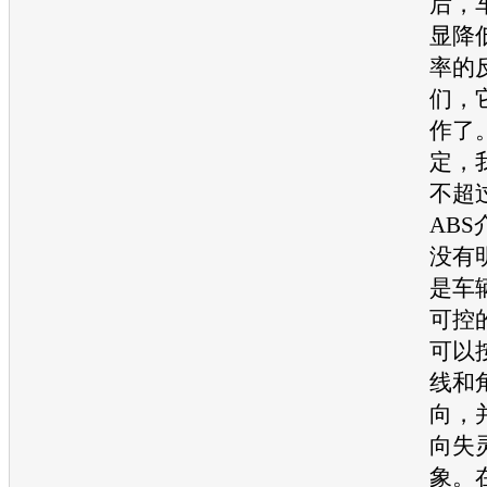
后，
显降
率的
们，
作了
定，
不超过
AB
没有
是车
可控
可以
线和
向，
向失
象。