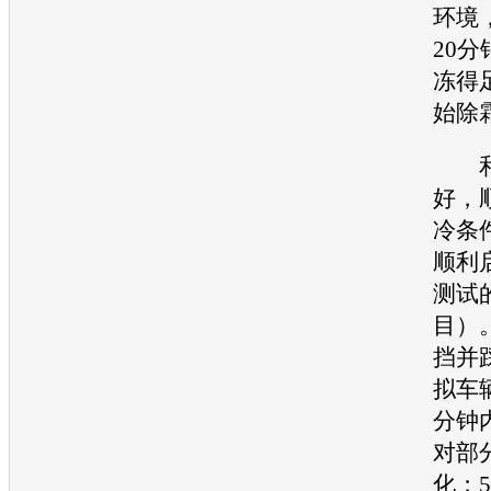
环境
20
冻得
始除
好，
冷条
顺利
测试
目）
挡并
拟车
分钟
对部
化；