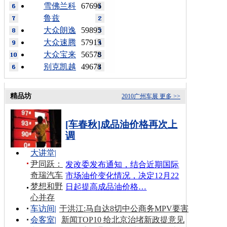
雪佛兰科
67696
鲁兹
大众朗逸
59895
大众速腾
57915
大众宝来
56578
别克凯越
49678
精品坊
2010广州车展
更多 >>
[车春秋]成品油价格再次上
调
大讲堂
|
尹同跃：
发改委发布通知，结合近期国际
奇瑞汽车
市场油价变化情况，决定12月22
梦想和野
日起提高成品油价格…
心并存
车访间
|
于洪江:马自达8切中公商务MPV要害
会客室
|
新闻TOP10 给北京治堵新政提意见