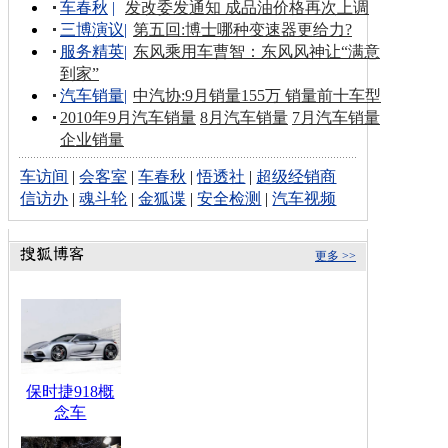
车春秋
|
发改委发通知 成品油价格再次上调
三博演议
|
第五回:博士哪种变速器更给力?
服务精英
|
东风乘用车曹智：东风风神让“满意
到家”
汽车销量
|
中汽协:9月销量155万 销量前十车型
2010年9月汽车销量
8月汽车销量
7月汽车销量
企业销量
车访间
|
会客室
|
车春秋
|
悟透社
|
超级经销商
信访办
|
魂斗轮
|
金狐谍
|
安全检测
|
汽车视频
更多 >>
保时捷918概
念车