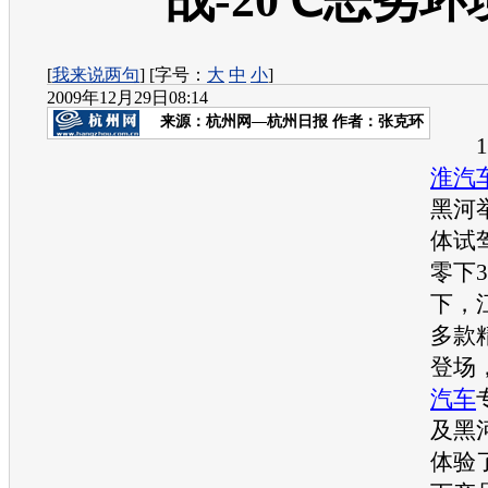
战-20℃恶劣环
[
我来说两句
] [字号：
大
中
小
]
2009年12月29日08:14
来源：
杭州网—杭州日报
作者：张克环
12
淮汽
黑河
体试
零下
下，
多款
登场
汽车
及黑
体验