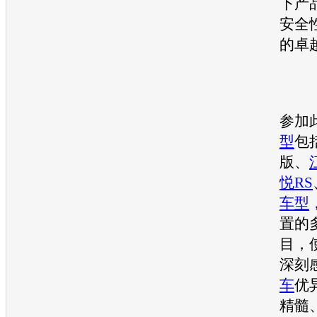
下产
安全
的卓
参加
型
包
版、
悦RS
车型
置的
目，
深刻
车
优
精髓