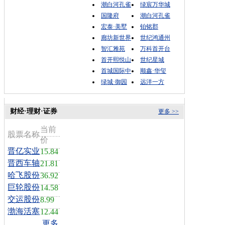
潮白河孔雀
绿宸万华城
国隆府
潮白河孔雀
宏泰·美墅
铂铭郡
廊坊新世界
世纪鸿通州
智汇雅苑
万科首开台
首开熙悦山
世纪星城
首城国际中
顺鑫·华玺
绿城·御园
远洋一方
财经·理财·证券
更多 >>
当前
股票名称
价
晋亿实业
15.84
晋西车轴
21.81
哈飞股份
36.92
巨轮股份
14.58
交运股份
8.99
渤海活塞
12.44
更多