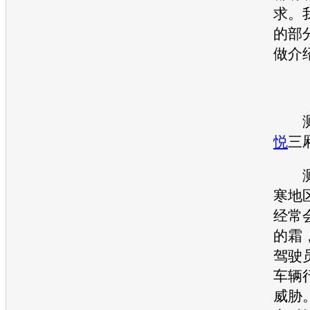
求。
的部
做介
【
测
悦
三
测
寒地
经常
的霜
驾驶
车辆
威胁