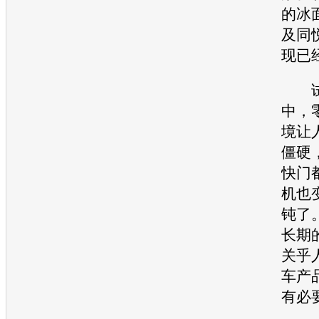
的冰
及
同
现已
试
中，
境让
僵硬
快门
机也
钝了
长期
关乎
车
产
有必