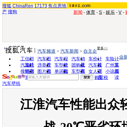
搜狐
ChinaRen
17173
焦点房地
产
搜狗
新闻
-
体育
-
S
-
娱乐
-
V
-
实用工具
更多>>
汽车频道
>
汽车新闻
>
自主企
业
工信部
汽车图
汽车报
汽车销
车价计
车险计
油耗
片
价
量
算
算
汽车经
违章查
车型对
团购优
汽车投
广州车
销商
询
比
惠
诉
展
搜狗浏
图片欣
单词翻
车型查
女人宝
小说阅
览器
赏
译
询
典
读
购置税
汽车壁纸
江淮汽车性能出众