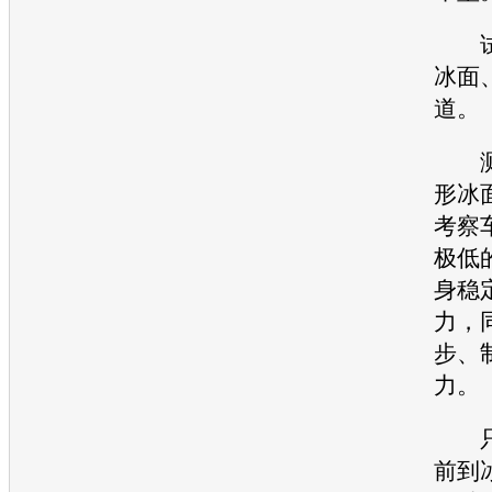
试驾
冰面
道。
测
形冰
考察
极低
身稳
力，
步、
力。
只
前到