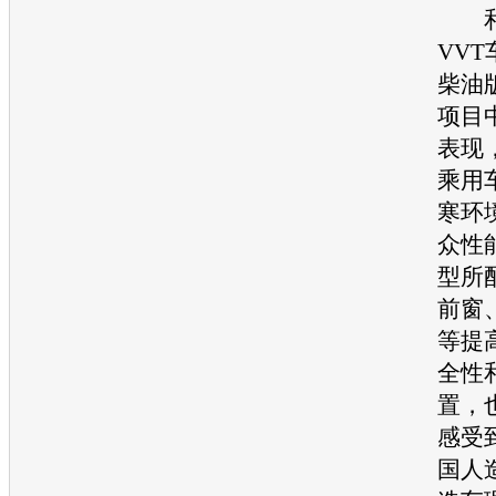
VVT
柴油
项目
表现
乘用
寒环
众性
型
所
前窗
等提
全性
置，
感受
国人