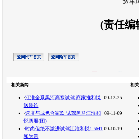
造车
(责任编
开心网
人人网
豆瓣
相关新闻
相关
转发至：
·
江淮全系黑河高寒试驾 商家推和悦
09-12-25
送装饰
·
速度与成色合家欢 试驾黑马江淮和
09-11-09
悦两厢(图)
·
时尚但绝不激进试驾江淮和悦1.5MT
09-10-19
和为贵