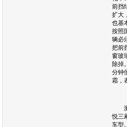
前挡
扩大
也基
按照
辆必
把前
窗玻
除掉
分钟
霜，
【
测
悦
三
车型