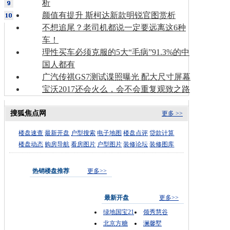
析
颜值有提升 斯柯达新款明锐官图赏析
不想追尾？老司机都说一定要远离这6种
车！
理性买车必须克服的5大“毛病”91.3%的中
国人都有
广汽传祺GS7测试谍照曝光 配大尺寸屏幕
宝沃2017还会火么，会不会重复观致之路
搜狐焦点网
更多 >>
楼盘速查
最新开盘
户型搜索
电子地图
楼盘点评
贷款计算
楼盘动态
购房导航
看房图片
户型图片
装修论坛
装修图库
热销楼盘推荐
更多>>
最新开盘
更多>>
绿地国宝21
领秀慧谷
北京方糖
澜馨墅