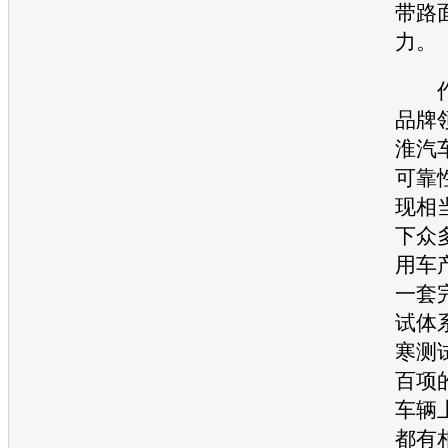
带路
力。
作
品牌
淮汽
可靠
现相
下众
用车
一套
试体
寒测
百项
车辆
都有