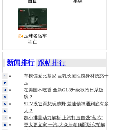
自首
车牌
足球名宿车
祸亡
新闻排行
跟帖排行
车模偏爱比基尼 巨乳长腿性感身材诱惑十
足
在美国不吃香 全新GL8升级欲抢日系饭
碗？
SUV没它甭想玩越野 差速锁神通到底有多
大？
超小排量动力解析 上汽打造自强“蓝芯”
更大更宜家 一汽-大众蔚领顶配版实拍解