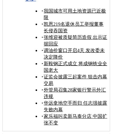
我国城市可用土地资源已近极
限
凯恩219名退休员工举报董事
长侵吞国资
张维迎被质疑简历造假 出示证
据回应
调油价窗口开启4天 发改委未
决定降价
新鞍钢正式成立 将成钢铁业全
国老大
证监会披露三起案件 狙击内幕
交易
外管局召集28家银行警示外汇
违规
华远拿地空手而归 任志强披露
失败内幕
家乐福叫卖新马泰分店 中国扩
张不变