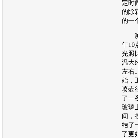
定时
的除
的一
测
午1
光照
温大
左右
始，
喷壶
了一
玻璃
间，
结了
了更