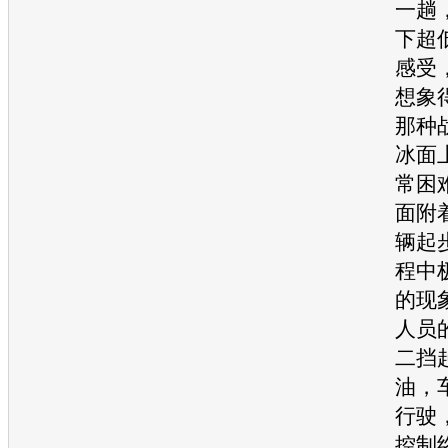
一趟
下超
感受
想象
那种
冰面
常困
面附
辆起
程中
的现
人员
二挡
油，
行驶
控制