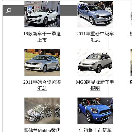
18款新车于一季度
2011年重磅中级车
上市
汇总
2011重磅合资紧凑
MG3跨界版新车申
汇总
报图
雪佛兰Malibu替代
年初将上市新车