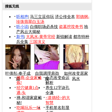
搜狐无线
听相声
|
马三立逗你玩
济公传全本
郭德纲-
珍珠翡翠白玉汤
听小说
|
白领职场必杀技
盗墓挖坟奇书
地
产风云大揭秘
新书
|
大风水-黄帝宅经
新锐解读
都市特种
兵全集
三国演义
叶倩彤-奉子成
自我调理肩劲
如何改变居家
禅商-企业家修
心态改变命运
婚
腰
风水
炼!
解析
经穴健康1点
养生12字诀孔
通-头
令谦
禅-和谐家庭揭
<道德经>的大
秘!
智慧
吃喝玩乐一站
手机签名彰显