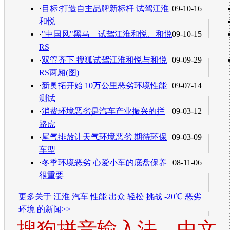
·
目标:打造自主品牌新标杆 试驾江淮
09-10-16
和悦
·
"中国风"黑马—试驾江淮和悦、和悦
09-10-15
RS
·
双管齐下 搜狐试驾江淮和悦与和悦
09-09-29
RS两厢(图)
·
新奥拓开始 10万公里恶劣环境性能
09-07-14
测试
·
消费环境恶劣是汽车产业振兴的拦
09-03-12
路虎
·
尾气排放让天气环境恶劣 期待环保
09-03-09
车型
·
冬季环境恶劣 心爱小车的底盘保养
08-11-06
很重要
更多关于
江淮 汽车 性能 出众 轻松 挑战 -20℃ 恶劣
环境
的新闻>>
搜狗拼音输入法，中文