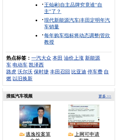
王灿彬
|
自主品牌究竟谁"自
主"了？
现代新能源汽车
|
丰田定明年汽
车销量
每年购车指标将动态调整
|
管欣
教授
热点标签：
一汽大众
本田
油价上涨
新能源
车
电动车
凯泽西
路虎
沃尔沃
保时捷
丰田召回
比亚迪
停车费
自
燃
以旧换新
搜狐汽车视频
更多 >>
逃逸投案算
上网可申请