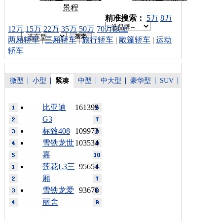
景程
车型搜索：
精准搜索：
5万
8万
12万
15万
22万
35万
50万
70万以上
两厢轿车
|
三厢轿车
|
旅行轿车
|
敞篷轿车
|
运动
轿车
微型
小型
紧凑
中型
中大型
豪华型
SUV
比亚迪
161399
G3
标致408
109973
雪铁龙世
103534
嘉
莲花L3三
95654
厢
雪铁龙爱
93670
丽舍