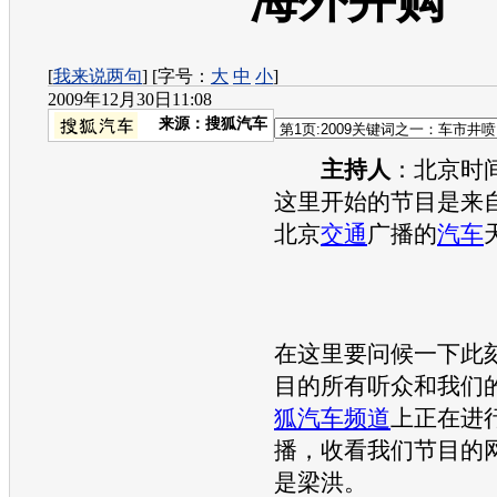
海外并购
[
我来说两句
] [字号：
大
中
小
]
2009年12月30日11:08
来源：
搜狐汽车
主持人
：北京时间
这里开始的节目是来自F
北京
交通
广播的
汽车
在这里要问候一下此
目的所有听众和我们
狐汽车
频道
上正在进
播，收看我们节目的
是梁洪。