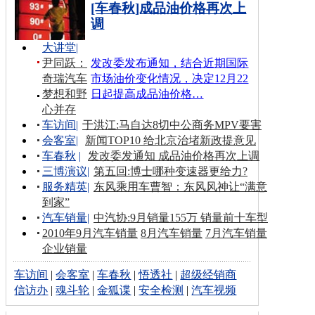
[车春秋]成品油价格再次上
调
大讲堂
|
尹同跃：
发改委发布通知，结合近期国际
奇瑞汽车
市场油价变化情况，决定12月22
梦想和野
日起提高成品油价格…
心并存
车访间
|
于洪江:马自达8切中公商务MPV要害
会客室
|
新闻TOP10 给北京治堵新政提意见
车春秋
|
发改委发通知 成品油价格再次上调
三博演议
|
第五回:博士哪种变速器更给力?
服务精英
|
东风乘用车曹智：东风风神让“满意
到家”
汽车销量
|
中汽协:9月销量155万 销量前十车型
2010年9月汽车销量
8月汽车销量
7月汽车销量
企业销量
车访间
|
会客室
|
车春秋
|
悟透社
|
超级经销商
信访办
|
魂斗轮
|
金狐谍
|
安全检测
|
汽车视频