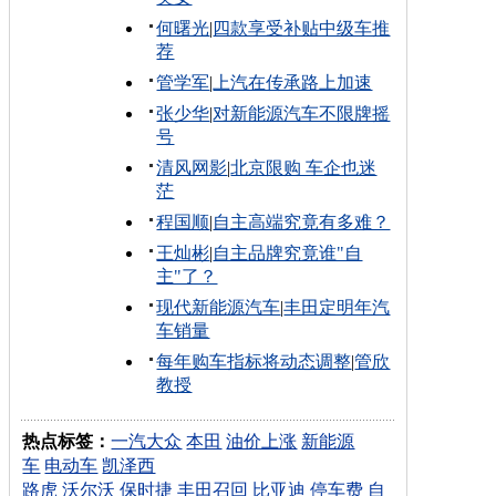
何曙光
|
四款享受补贴中级车推
荐
管学军
|
上汽在传承路上加速
张少华
|
对新能源汽车不限牌摇
号
清风网影
|
北京限购 车企也迷
茫
程国顺
|
自主高端究竟有多难？
王灿彬
|
自主品牌究竟谁"自
主"了？
现代新能源汽车
|
丰田定明年汽
车销量
每年购车指标将动态调整
|
管欣
教授
热点标签：
一汽大众
本田
油价上涨
新能源
车
电动车
凯泽西
路虎
沃尔沃
保时捷
丰田召回
比亚迪
停车费
自