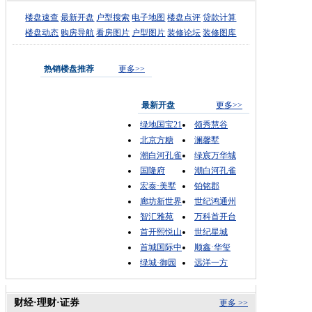
楼盘速查
最新开盘
户型搜索
电子地图
楼盘点评
贷款计算
楼盘动态
购房导航
看房图片
户型图片
装修论坛
装修图库
热销楼盘推荐
更多>>
最新开盘
更多>>
绿地国宝21
领秀慧谷
北京方糖
澜馨墅
潮白河孔雀
绿宸万华城
国隆府
潮白河孔雀
宏泰·美墅
铂铭郡
廊坊新世界
世纪鸿通州
智汇雅苑
万科首开台
首开熙悦山
世纪星城
首城国际中
顺鑫·华玺
绿城·御园
远洋一方
财经·理财·证券
更多 >>