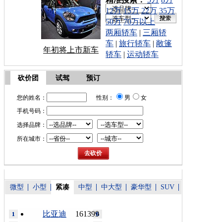
12万
15万
22万
35万
50万
70万以上
两厢轿车
|
三厢轿
车
|
旅行轿车
|
敞篷
年初将上市新车
轿车
|
运动轿车
砍价团
试驾
预订
您的姓名：
性别：
男
女
手机号码：
选择品牌：
所在城市：
微型
小型
紧凑
中型
中大型
豪华型
SUV
比亚迪
161399