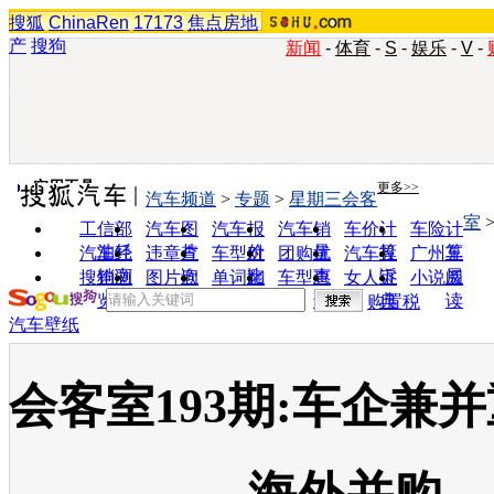
搜狐
ChinaRen
17173
焦点房地
产
搜狗
新闻
-
体育
-
S
-
娱乐
-
V
-
实用工具
更多>>
汽车频道
>
专题
>
星期三会客
室
工信部
汽车图
汽车报
汽车销
车价计
车险计
油耗
片
价
量
算
算
汽车经
违章查
车型对
团购优
汽车投
广州车
销商
询
比
惠
诉
展
搜狗浏
图片欣
单词翻
车型查
女人宝
小说阅
览器
赏
译
询
典
读
购置税
汽车壁纸
会客室193期:车企兼