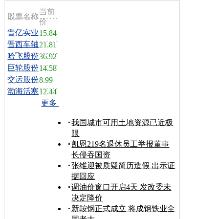
当前
股票名称
价
晋亿实业
15.84
晋西车轴
21.81
哈飞股份
36.92
巨轮股份
14.58
交运股份
8.99
渤海活塞
12.44
更多
我国城市可用土地资源已近极
限
凯恩219名退休员工举报董事
长侵吞国资
张维迎被质疑简历造假 出示证
据回应
调油价窗口开启4天 发改委未
决定降价
新鞍钢正式成立 将成钢铁业全