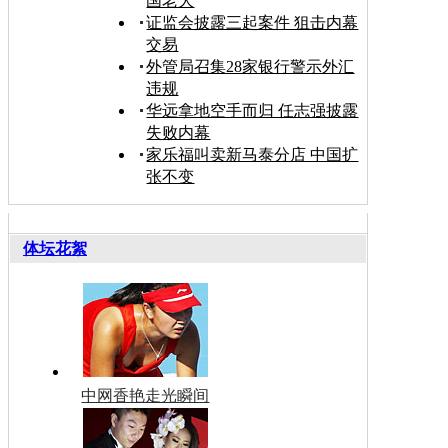
国老大
证监会披露三起案件 狙击内幕
交易
外管局召集28家银行警示外汇
违规
华远拿地空手而归 任志强披露
失败内幕
家乐福叫卖新马泰分店 中国扩
张不变
体坛花絮
中网香艳走光瞬间