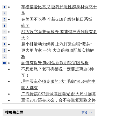
车模偏爱比基尼 巨乳长腿性感身材诱惑十
足
在美国不吃香 全新GL8升级欲抢日系饭
碗？
SUV没它甭想玩越野 差速锁神通到底有多
大？
超小排量动力解析 上汽打造自强“蓝芯”
更大更宜家 一汽-大众蔚领顶配版实拍解
析
颜值有提升 斯柯达新款明锐官图赏析
不想追尾？老司机都说一定要远离这6种
车！
理性买车必须克服的5大“毛病”91.3%的中
国人都有
广汽传祺GS7测试谍照曝光 配大尺寸屏幕
宝沃2017还会火么，会不会重复观致之路
搜狐焦点网
更多 >>