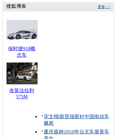
更多 >>
保时捷918概
念车
改装法拉利
575M
宋文楷
|
新普瑞斯衬中国电动车
尴尬
重庆森林
|
2010年台北车展香车
美女