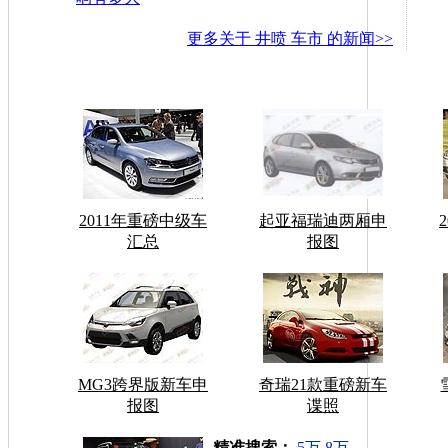
更多关于
井喷 车市
的新闻>>
2011年重磅中级车
起亚福瑞迪两厢申
汇总
报图
MG3跨界版新车申
奇瑞21款重磅新车
报图
谍照
车型搜索：
精准搜索：
5万
8万