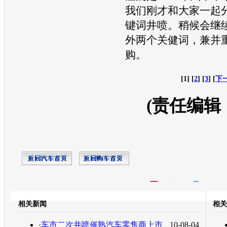
我们刚才和大家一起
键词井喷。稍候会继
外两个关健词，兼并
购。
[1] [
2
] [
3
] [
下
(责任编辑
开心网
人人网
豆瓣
相关新闻
相关
转发至：
·
车市二次井喷催熟汽车零售商上市
10-08-04