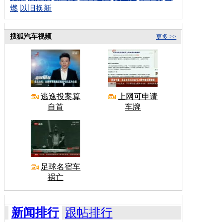
燃
以旧换新
搜狐汽车视频
更多 >>
逃逸投案算
上网可申请
自首
车牌
足球名宿车
祸亡
新闻排行
跟帖排行