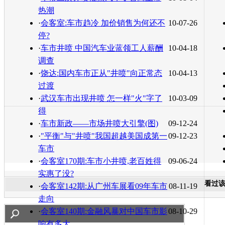
热潮
·
会客室:车市趋冷 加价销售为何还不
10-07-26
停?
·
车市井喷 中国汽车业蓝领工人薪酬
10-04-18
调查
·
饶达:国内车市正从"井喷"向正常态
10-04-13
过渡
·
武汉车市出现井喷 怎一样"火"字了
10-03-09
得
·
车市新政——市场井喷大引擎(图)
09-12-24
·
"平衡"与"井喷"我国超越美国成第一
09-12-23
车市
·
会客室170期:车市小井喷,老百姓得
09-06-24
实惠了没?
看过
·
会客室142期:从广州车展看09年车市
08-11-19
走向
·
会客室140期:金融风暴对中国车市影
08-10-29
响有多大