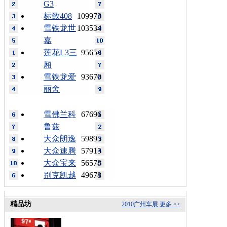
G3
标致408
109973
雪铁龙世
103534
嘉
莲花L3三
95654
厢
雪铁龙爱
93670
丽舍
雪佛兰科
67696
鲁兹
大众朗逸
59895
大众速腾
57915
大众宝来
56578
别克凯越
49678
精品坊
2010广州车展
更多 >>