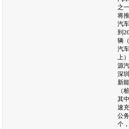
之一
将
汽车
到2
辆
汽车
上
源
深
新
（桩
其
速充
公务
个