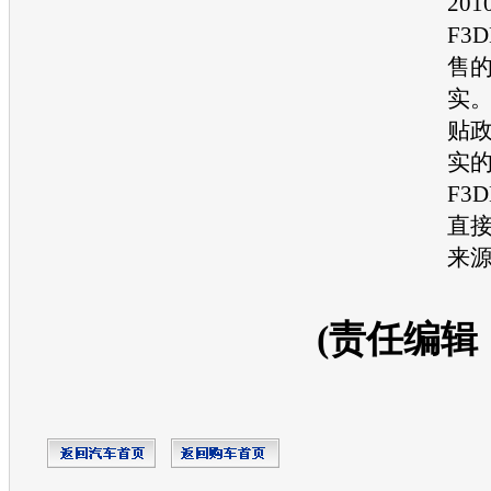
20
F3
售
实
贴
实
F3
直
来
(责任编辑