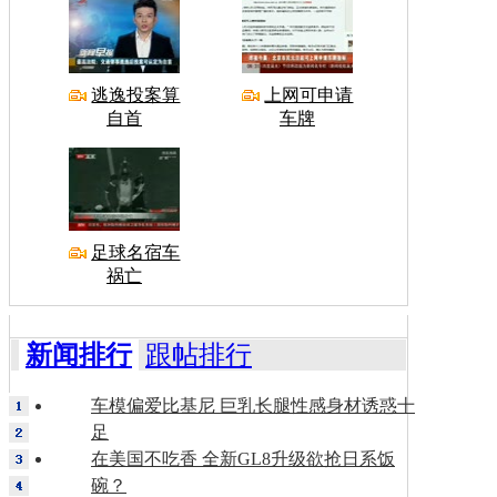
逃逸投案算
上网可申请
自首
车牌
足球名宿车
祸亡
新闻排行
跟帖排行
车模偏爱比基尼 巨乳长腿性感身材诱惑十
足
在美国不吃香 全新GL8升级欲抢日系饭
碗？