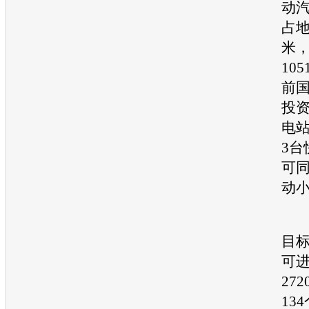
动
占地
米
10
前
投
电
3台
可同
动
按
目标
可
27
13