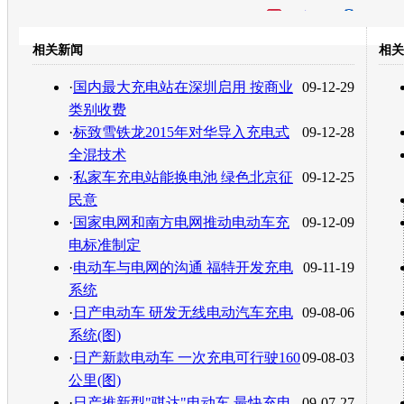
开心网
人人网
豆瓣
相关新闻
相关
转发至：
·
国内最大充电站在深圳启用 按商业
09-12-29
类别收费
·
标致雪铁龙2015年对华导入充电式
09-12-28
全混技术
·
私家车充电站能换电池 绿色北京征
09-12-25
民意
·
国家电网和南方电网推动电动车充
09-12-09
电标准制定
·
电动车与电网的沟通 福特开发充电
09-11-19
系统
·
日产电动车 研发无线电动汽车充电
09-08-06
系统(图)
·
日产新款电动车 一次充电可行驶160
09-08-03
公里(图)
·
日产推新型"骐达"电动车 最快充电
09-07-27