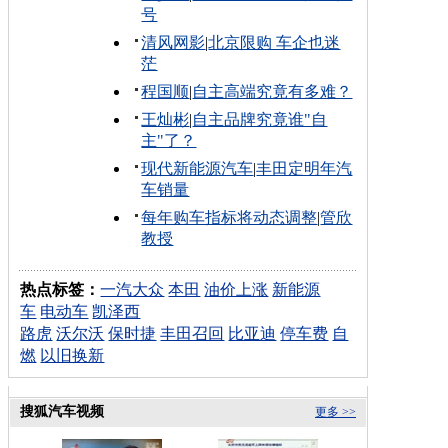
号
清风网影
|
北京限购 车企也迷
茫
程国顺
|
自主高端究竟有多难？
王灿彬
|
自主品牌究竟谁"自
主"了？
现代新能源汽车
|
丰田定明年汽
车销量
每年购车指标将动态调整
|
管欣
教授
热点标签：
一汽大众
本田
油价上涨
新能源
车
电动车
凯泽西
路虎
沃尔沃
保时捷
丰田召回
比亚迪
停车费
自
燃
以旧换新
搜狐汽车视频
更多 >>