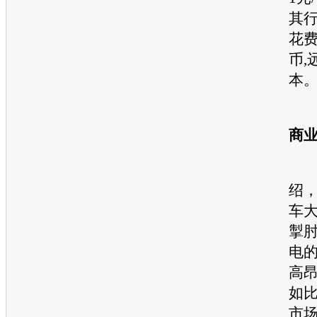
其行
花费
币,
本
电
商
专
绍
车
掣
电
高
如比
市场