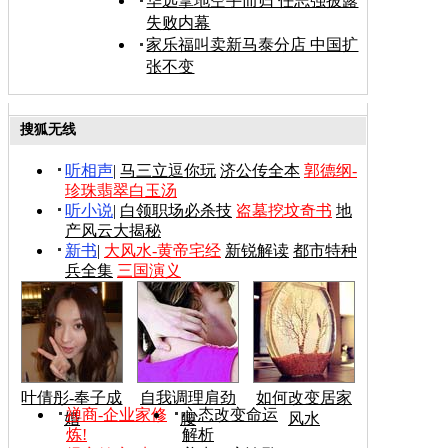
华远拿地空手而归 任志强披露
失败内幕
家乐福叫卖新马泰分店 中国扩
张不变
搜狐无线
听相声
|
马三立逗你玩
济公传全本
郭德纲-
珍珠翡翠白玉汤
听小说
|
白领职场必杀技
盗墓挖坟奇书
地
产风云大揭秘
新书
|
大风水-黄帝宅经
新锐解读
都市特种
兵全集
三国演义
叶倩彤-奉子成
自我调理肩劲
如何改变居家
禅商-企业家修
心态改变命运
婚
腰
风水
炼!
解析