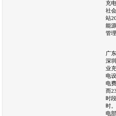
充电
社
站2
能
管
据
广
深
业
电设
电费
而2
时段
时
电部