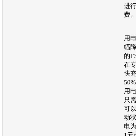
进
费
按
用
幅
的F
在
快充
50
用
只需
可
动
电为
1元