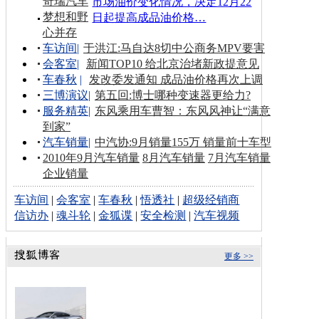
奇瑞汽车
市场油价变化情况，决定12月22
梦想和野
日起提高成品油价格…
心并存
车访间
|
于洪江:马自达8切中公商务MPV要害
会客室
|
新闻TOP10 给北京治堵新政提意见
车春秋
|
发改委发通知 成品油价格再次上调
三博演议
|
第五回:博士哪种变速器更给力?
服务精英
|
东风乘用车曹智：东风风神让“满意
到家”
汽车销量
|
中汽协:9月销量155万 销量前十车型
2010年9月汽车销量
8月汽车销量
7月汽车销量
企业销量
车访间
|
会客室
|
车春秋
|
悟透社
|
超级经销商
信访办
|
魂斗轮
|
金狐谍
|
安全检测
|
汽车视频
更多 >>