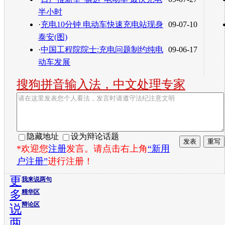
半小时
·
充电10分钟 电动车快速充电站现身
09-07-10
泰安(图)
·
中国工程院院士:充电问题制约纯电
09-06-17
动车发展
搜狗拼音输入法，中文处理专家
隐藏地址
设为辩论话题
*欢迎您
注册
发言。请点击右上角
“新用
户注册”
进行注册！
更
我来说两句
多
精华区
辩论区
说
两