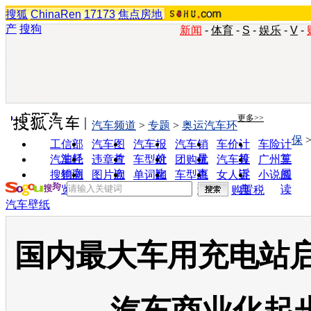
搜狐
ChinaRen
17173
焦点房地
产
搜狗
新闻
-
体育
-
S
-
娱乐
-
V
-
实用工具
更多>>
汽车频道
>
专题
>
奥运汽车环
保
工信部
汽车图
汽车报
汽车销
车价计
车险计
油耗
片
价
量
算
算
汽车经
违章查
车型对
团购优
汽车投
广州车
销商
询
比
惠
诉
展
搜狗浏
图片欣
单词翻
车型查
女人宝
小说阅
览器
赏
译
询
典
读
购置税
汽车壁纸
国内最大车用充电站启