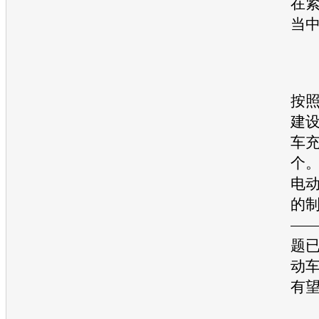
在
当
按照
建
车充
个
电
的
—
题
动
有