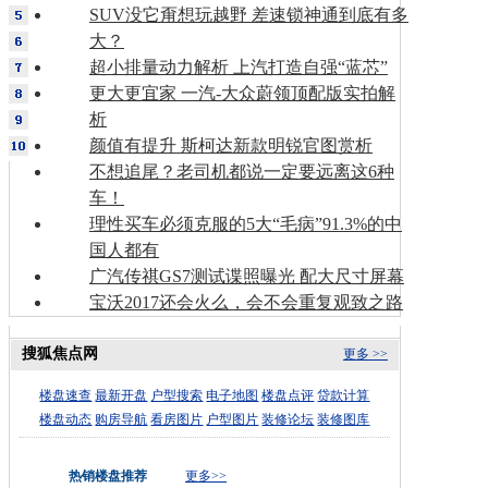
SUV没它甭想玩越野 差速锁神通到底有多
大？
超小排量动力解析 上汽打造自强“蓝芯”
更大更宜家 一汽-大众蔚领顶配版实拍解
析
颜值有提升 斯柯达新款明锐官图赏析
不想追尾？老司机都说一定要远离这6种
车！
理性买车必须克服的5大“毛病”91.3%的中
国人都有
广汽传祺GS7测试谍照曝光 配大尺寸屏幕
宝沃2017还会火么，会不会重复观致之路
搜狐焦点网
更多 >>
楼盘速查
最新开盘
户型搜索
电子地图
楼盘点评
贷款计算
楼盘动态
购房导航
看房图片
户型图片
装修论坛
装修图库
热销楼盘推荐
更多>>