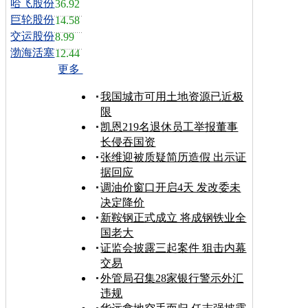
哈飞股份
36.92
巨轮股份
14.58
交运股份
8.99
渤海活塞
12.44
更多
我国城市可用土地资源已近极
限
凯恩219名退休员工举报董事
长侵吞国资
张维迎被质疑简历造假 出示证
据回应
调油价窗口开启4天 发改委未
决定降价
新鞍钢正式成立 将成钢铁业全
国老大
证监会披露三起案件 狙击内幕
交易
外管局召集28家银行警示外汇
违规