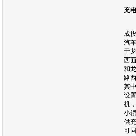
国
充
深
成投
汽
于
西面
和
路西
其
设置
机
小
供
可同