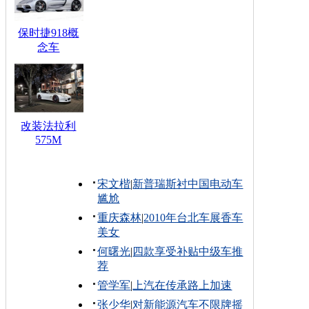
保时捷918概
念车
改装法拉利
575M
宋文楷
|
新普瑞斯衬中国电动车
尴尬
重庆森林
|
2010年台北车展香车
美女
何曙光
|
四款享受补贴中级车推
荐
管学军
|
上汽在传承路上加速
张少华
|
对新能源汽车不限牌摇