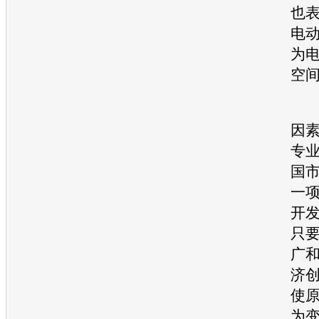
也
电
为
空
至
因
专
国
一
开
只
广
济
使
为