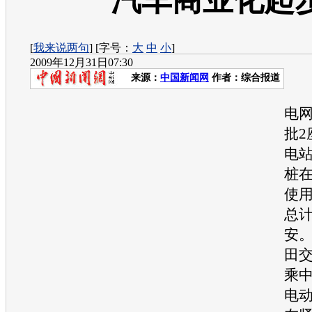
汽车商业化起
[
我来说两句
] [字号：
大
中
小
]
2009年12月31日07:30
来源：
中国新闻网
作者：综合报道
日
电
批2
电站
桩
使
总计
安
田
乘
电