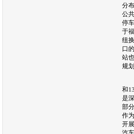
分
公
停
于
纽
口
站
规
这
和1
是
部
作为
开
汽