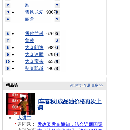
厢
雪铁龙爱
93670
丽舍
雪佛兰科
67696
鲁兹
大众朗逸
59895
大众速腾
57915
大众宝来
56578
别克凯越
49678
精品坊
2010广州车展
更多 >>
[车春秋]成品油价格再次上
调
大讲堂
|
尹同跃：
发改委发布通知，结合近期国际