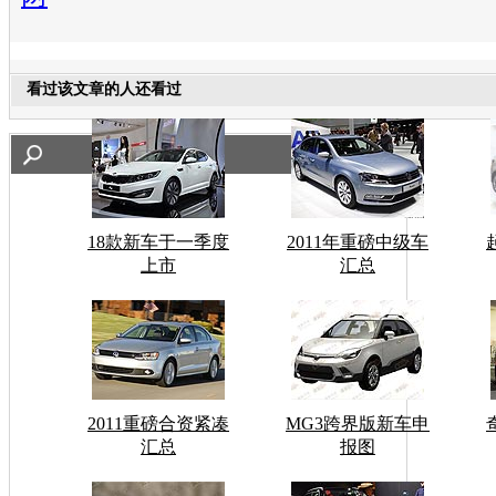
看过该文章的人还看过
18款新车于一季度
2011年重磅中级车
上市
汇总
2011重磅合资紧凑
MG3跨界版新车申
汇总
报图