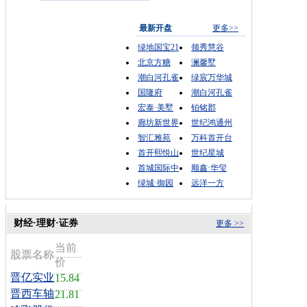
最新开盘
更多>>
绿地国宝21
领秀慧谷
北京方糖
澜馨墅
潮白河孔雀
绿宸万华城
国隆府
潮白河孔雀
宏泰·美墅
铂铭郡
廊坊新世界
世纪鸿通州
智汇雅苑
万科首开台
首开熙悦山
世纪星城
首城国际中
顺鑫·华玺
绿城·御园
远洋一方
财经·理财·证券
更多 >>
当前
股票名称
价
晋亿实业
15.84
晋西车轴
21.81