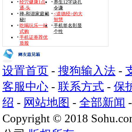
经穴健康1点
养生12字诀孔
通-头
令谦
禅-和谐家庭揭
<道德经>的大
秘!
智慧
吃喝玩乐一站
手机签名彰显
式购
个性
手机证券荐优
质股
设置首页
-
搜狗输入法
-
客服中心
-
联系方式
-
保
绍
-
网站地图
-
全部新闻
Copyright
©
2018 Sohu.com