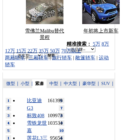
雪佛兰Malibu替代
年初将上市新车
景程
车型搜索：
精准搜索：
5万
8万
12万
15万
22万
35万
50万
70万以上
两厢轿车
|
三厢轿车
|
旅行轿车
|
敞篷轿车
|
运动
轿车
微型
小型
紧凑
中型
中大型
豪华型
SUV
比亚迪
161399
G3
标致408
109973
雪铁龙世
103534
嘉
莲花L3三
95654