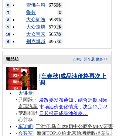
雪佛兰科
67696
鲁兹
大众朗逸
59895
大众速腾
57915
大众宝来
56578
别克凯越
49678
精品坊
2010广州车展
更多 >>
[车春秋]成品油价格再次上
调
大讲堂
|
尹同跃：
发改委发布通知，结合近期国际
奇瑞汽车
市场油价变化情况，决定12月22
梦想和野
日起提高成品油价格…
心并存
车访间
|
于洪江:马自达8切中公商务MPV要害
会客室
|
新闻TOP10 给北京治堵新政提意见