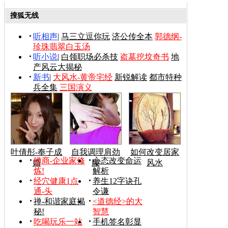
搜狐无线
听相声
|
马三立逗你玩
济公传全本
郭德纲-
珍珠翡翠白玉汤
听小说
|
白领职场必杀技
盗墓挖坟奇书
地
产风云大揭秘
新书
|
大风水-黄帝宅经
新锐解读
都市特种
兵全集
三国演义
叶倩彤-奉子成
自我调理肩劲
如何改变居家
禅商-企业家修
心态改变命运
婚
腰
风水
炼!
解析
经穴健康1点
养生12字诀孔
通-头
令谦
禅-和谐家庭揭
<道德经>的大
秘!
智慧
吃喝玩乐一站
手机签名彰显