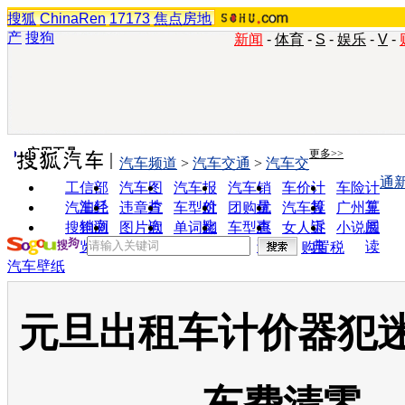
搜狐
ChinaRen
17173
焦点房地
产
搜狗
新闻
-
体育
-
S
-
娱乐
-
V
-
实用工具
更多>>
汽车频道
>
汽车交通
>
汽车交
通
工信部
汽车图
汽车报
汽车销
车价计
车险计
油耗
片
价
量
算
算
汽车经
违章查
车型对
团购优
汽车投
广州车
销商
询
比
惠
诉
展
搜狗浏
图片欣
单词翻
车型查
女人宝
小说阅
览器
赏
译
询
典
读
购置税
汽车壁纸
元旦出租车计价器犯迷