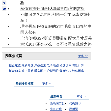
析
颜值有提升 斯柯达新款明锐官图赏析
不想追尾？老司机都说一定要远离这6种
车！
理性买车必须克服的5大“毛病”91.3%的中
国人都有
广汽传祺GS7测试谍照曝光 配大尺寸屏幕
宝沃2017还会火么，会不会重复观致之路
搜狐焦点网
更多 >>
楼盘速查
最新开盘
户型搜索
电子地图
楼盘点评
贷款计算
楼盘动态
购房导航
看房图片
户型图片
装修论坛
装修图库
热销楼盘推荐
更多>>
最新开盘
更多>>
绿地国宝21
领秀慧谷
北京方糖
澜馨墅