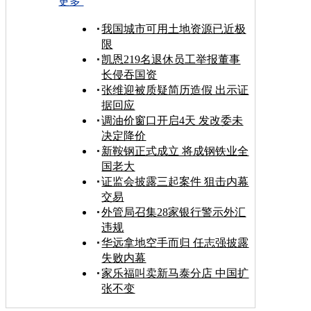
更多
我国城市可用土地资源已近极
限
凯恩219名退休员工举报董事
长侵吞国资
张维迎被质疑简历造假 出示证
据回应
调油价窗口开启4天 发改委未
决定降价
新鞍钢正式成立 将成钢铁业全
国老大
证监会披露三起案件 狙击内幕
交易
外管局召集28家银行警示外汇
违规
华远拿地空手而归 任志强披露
失败内幕
家乐福叫卖新马泰分店 中国扩
张不变