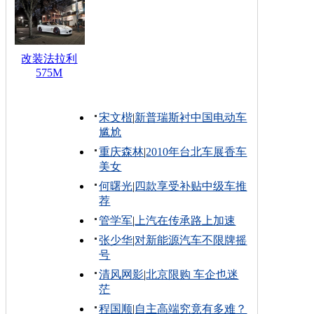
改装法拉利
575M
宋文楷
|
新普瑞斯衬中国电动车
尴尬
重庆森林
|
2010年台北车展香车
美女
何曙光
|
四款享受补贴中级车推
荐
管学军
|
上汽在传承路上加速
张少华
|
对新能源汽车不限牌摇
号
清风网影
|
北京限购 车企也迷
茫
程国顺
|
自主高端究竟有多难？