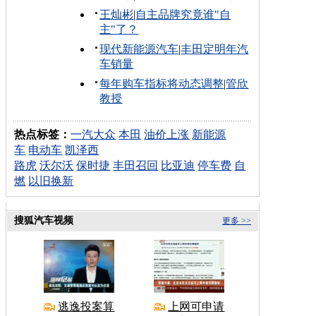
王灿彬
|
自主品牌究竟谁"自
主"了？
现代新能源汽车
|
丰田定明年汽
车销量
每年购车指标将动态调整
|
管欣
教授
热点标签：
一汽大众
本田
油价上涨
新能源
车
电动车
凯泽西
路虎
沃尔沃
保时捷
丰田召回
比亚迪
停车费
自
燃
以旧换新
搜狐汽车视频
更多 >>
逃逸投案算
上网可申请