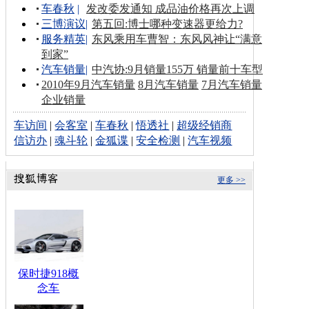
车春秋
|
发改委发通知 成品油价格再次上调
三博演议
|
第五回:博士哪种变速器更给力?
服务精英
|
东风乘用车曹智：东风风神让“满意
到家”
汽车销量
|
中汽协:9月销量155万 销量前十车型
2010年9月汽车销量
8月汽车销量
7月汽车销量
企业销量
车访间
|
会客室
|
车春秋
|
悟透社
|
超级经销商
信访办
|
魂斗轮
|
金狐谍
|
安全检测
|
汽车视频
更多 >>
保时捷918概
念车