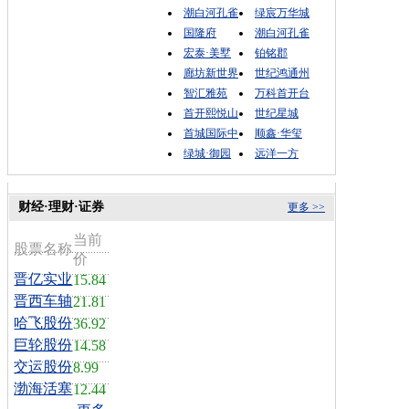
潮白河孔雀
绿宸万华城
国隆府
潮白河孔雀
宏泰·美墅
铂铭郡
廊坊新世界
世纪鸿通州
智汇雅苑
万科首开台
首开熙悦山
世纪星城
首城国际中
顺鑫·华玺
绿城·御园
远洋一方
财经·理财·证券
更多 >>
当前
股票名称
价
晋亿实业
15.84
晋西车轴
21.81
哈飞股份
36.92
巨轮股份
14.58
交运股份
8.99
渤海活塞
12.44