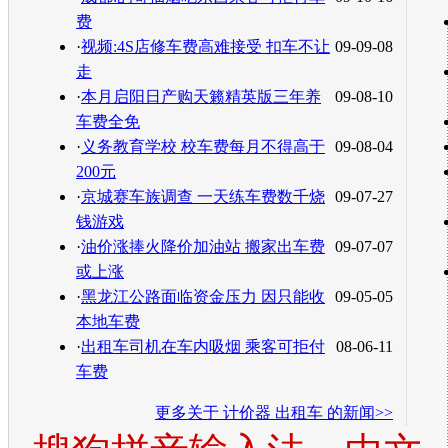
费
·
视频:4S店修车费高难接受 扣车不让
09-09-08
走
·
本月启阳日产购天籁精英版三年养
09-08-10
车费全免
·
义务教育学校 校车费每月不得高于
09-08-04
200元
·
京城赛车族调查 一天练车费数千烧
09-07-27
钱游戏
·
油价涨捧火降价加油站 搬家出车费
09-07-07
或上涨
·
黑龙江公路面临资金压力 因只能收
09-05-05
本地车费
·
出租车司机在车内吸烟 乘客可拒付
08-06-11
车费
更多关于
计价器 出租车
的新闻>>