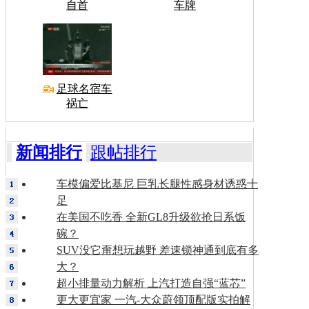
自首
车牌
足球名宿车
祸亡
新闻排行
跟帖排行
车模偏爱比基尼 巨乳长腿性感身材诱惑十
足
在美国不吃香 全新GL8升级欲抢日系饭
碗？
SUV没它甭想玩越野 差速锁神通到底有多
大？
超小排量动力解析 上汽打造自强“蓝芯”
更大更宜家 一汽-大众蔚领顶配版实拍解