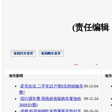
(责任编辑
开心网
人人网
豆瓣
相关新闻
相关
转发至：
·
是否合法 二手车过户需8元刑侦验车
09-12-04
费?
·
流行调车费 雨燕超值版购车要加价
09-11-24
3000元(图)
·
成都:的哥抽烟吃东西乘客可拒付车
09-10-16