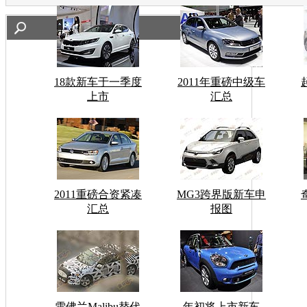
18款新车于一季度
2011年重磅中级车
上市
汇总
2011重磅合资紧凑
MG3跨界版新车申
汇总
报图
雪佛兰Malibu替代
年初将上市新车