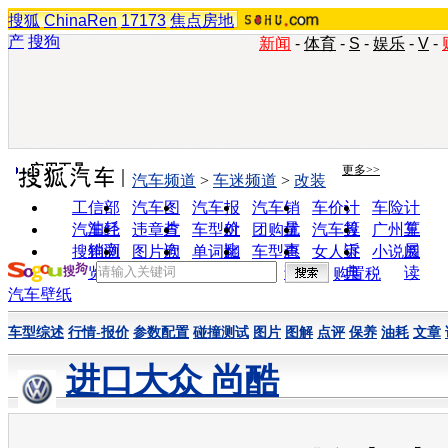
搜狐
ChinaRen
17173
焦点房地
产
搜狗
新闻
-
体育
-
S
-
娱乐
-
V
-
实用工具
更多>>
汽车频道
>
车迷频道
>
改装
工信部
汽车图
汽车报
汽车销
车价计
车险计
油耗
片
价
量
算
算
汽车经
违章查
车型对
团购优
汽车投
广州车
销商
询
比
惠
诉
展
搜狗浏
图片欣
单词翻
车型查
女人宝
小说阅
览器
赏
译
询
典
读
购置税
汽车壁纸
车型综述
行情-报价
参数配置
碰撞测试
图片
图解
点评
保养
油耗
文章
进口大众 尚酷