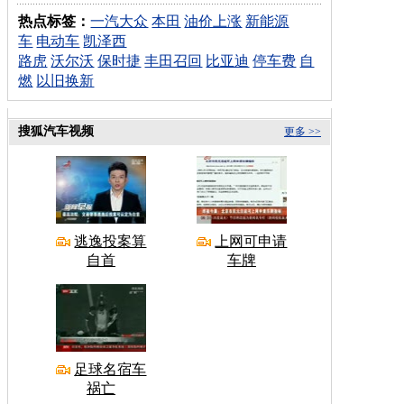
热点标签：
一汽大众
本田
油价上涨
新能源
车
电动车
凯泽西
路虎
沃尔沃
保时捷
丰田召回
比亚迪
停车费
自
燃
以旧换新
搜狐汽车视频
更多 >>
逃逸投案算
上网可申请
自首
车牌
足球名宿车
祸亡