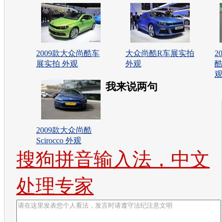
2009款大众尚酷车
大众尚酷R车展实拍
2
展实拍 外观
外观
酷
我来说两句
2009款大众尚酷
Scirocco 外观
搜狗拼音输入法，中文
处理专家