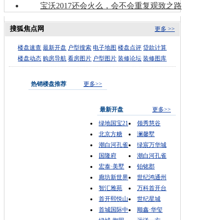
宝沃2017还会火么，会不会重复观致之路
搜狐焦点网
更多 >>
楼盘速查
最新开盘
户型搜索
电子地图
楼盘点评
贷款计算
楼盘动态
购房导航
看房图片
户型图片
装修论坛
装修图库
热销楼盘推荐
更多>>
最新开盘
更多>>
绿地国宝21
领秀慧谷
北京方糖
澜馨墅
潮白河孔雀
绿宸万华城
国隆府
潮白河孔雀
宏泰·美墅
铂铭郡
廊坊新世界
世纪鸿通州
智汇雅苑
万科首开台
首开熙悦山
世纪星城
首城国际中
顺鑫·华玺