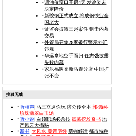
调油价窗口开启4天 发改委未
决定降价
新鞍钢正式成立 将成钢铁业全
国老大
证监会披露三起案件 狙击内幕
交易
外管局召集28家银行警示外汇
违规
华远拿地空手而归 任志强披露
失败内幕
家乐福叫卖新马泰分店 中国扩
张不变
搜狐无线
听相声
|
马三立逗你玩
济公传全本
郭德纲-
珍珠翡翠白玉汤
听小说
|
白领职场必杀技
盗墓挖坟奇书
地
产风云大揭秘
新书
|
大风水-黄帝宅经
新锐解读
都市特种