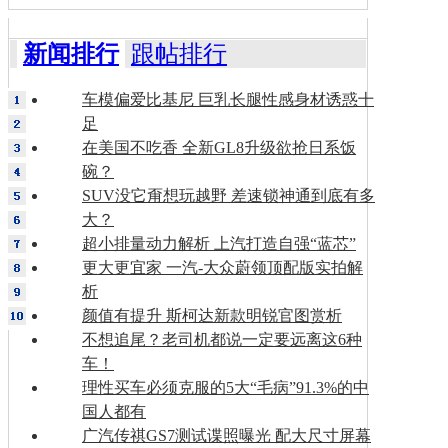
新闻排行
跟帖排行
车模偏爱比基尼 巨乳长腿性感身材诱惑十
足
在美国不吃香 全新GL8升级欲抢日系饭
碗？
SUV没它甭想玩越野 差速锁神通到底有多
大？
超小排量动力解析 上汽打造自强“蓝芯”
更大更宜家 一汽-大众蔚领顶配版实拍解
析
颜值有提升 斯柯达新款明锐官图赏析
不想追尾？老司机都说一定要远离这6种
车！
理性买车必须克服的5大“毛病”91.3%的中
国人都有
广汽传祺GS7测试谍照曝光 配大尺寸屏幕