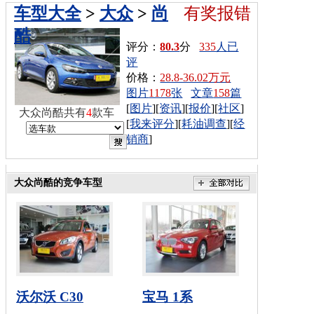
车型大全
>
大众
>
尚
有奖报错
酷
评分：
80.3
分
335
人已
评
价格：
28.8-36.02万元
图片
1178
张
文章
158
篇
[
图片
][
资讯
][
报价
][
社区
]
大众尚酷共有
4
款车
[
我来评分
][
耗油调查
][
经
销商
]
大众尚酷的竞争车型
沃尔沃 C30
宝马 1系