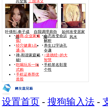
兵全集
三国演义
叶倩彤-奉子成
自我调理肩劲
如何改变居家
禅商-企业家修
心态改变命运
婚
腰
风水
炼!
解析
经穴健康1点
养生12字诀孔
通-头
令谦
禅-和谐家庭揭
<道德经>的大
秘!
智慧
吃喝玩乐一站
手机签名彰显
式购
个性
手机证券荐优
质股
设置首页
-
搜狗输入法
-