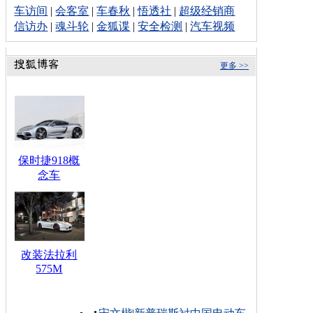
车访间
|
会客室
|
车春秋
|
悟透社
|
超级经销商
信访办
|
魂斗轮
|
金狐谍
|
安全检测
|
汽车视频
更多 >>
保时捷918概
念车
改装法拉利
575M