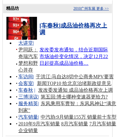
精品坊
2010广州车展
更多 >>
[车春秋]成品油价格再次上
调
大讲堂
|
尹同跃：
发改委发布通知，结合近期国际
奇瑞汽车
市场油价变化情况，决定12月22
梦想和野
日起提高成品油价格…
心并存
车访间
|
于洪江:马自达8切中公商务MPV要害
会客室
|
新闻TOP10 给北京治堵新政提意见
车春秋
|
发改委发通知 成品油价格再次上调
三博演议
|
第五回:博士哪种变速器更给力?
服务精英
|
东风乘用车曹智：东风风神让“满意
到家”
汽车销量
|
中汽协:9月销量155万 销量前十车型
2010年9月汽车销量
8月汽车销量
7月汽车销量
企业销量