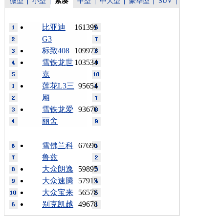
微型
小型
紧凑
中型
中大型
豪华型
SUV
比亚迪
161399
G3
标致408
109973
雪铁龙世
103534
嘉
莲花L3三
95654
厢
雪铁龙爱
93670
丽舍
雪佛兰科
67696
鲁兹
大众朗逸
59895
大众速腾
57915
大众宝来
56578
别克凯越
49678