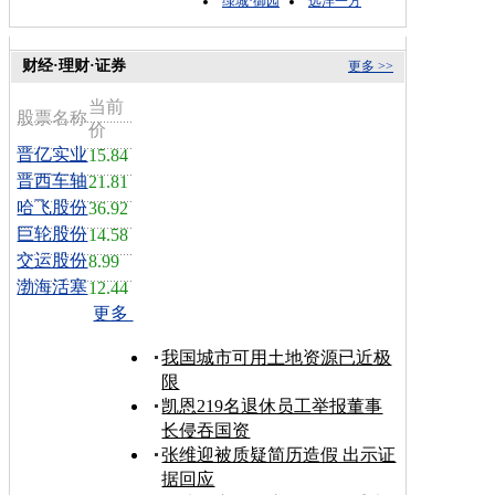
绿城·御园
远洋一方
财经·理财·证券
更多 >>
当前
股票名称
价
晋亿实业
15.84
晋西车轴
21.81
哈飞股份
36.92
巨轮股份
14.58
交运股份
8.99
渤海活塞
12.44
更多
我国城市可用土地资源已近极
限
凯恩219名退休员工举报董事
长侵吞国资
张维迎被质疑简历造假 出示证
据回应