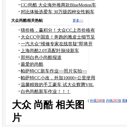
案例
CC/尚酷 大众海外推两款BlueMotion车
型
对比体验选爱车 30万级四种女性购车
之选
大众尚酷相关热帖
更多>>
猜价格，赢积分！大众CC上市价格有
奖竞猜
大众CC中国造！奔跑的雅皮士细节呈
现（海量图片）
一汽大众“维修专家在线答疑”即将开
始...
上海尚酷2.0T高配叶脉绿新车
郑州白色小尚酷报道
最爱的尚酷
帕萨特CC新车作业~~照片实拍~~
帕萨特CC小改，外加10000+公里使用
感受！！
温馨精致的手工豪车 试大众辉腾V8L
4.2
白色尚酷新车作业！！！
(
外观
268
张
内饰
285
张
图
大众 尚酷 相关图
片