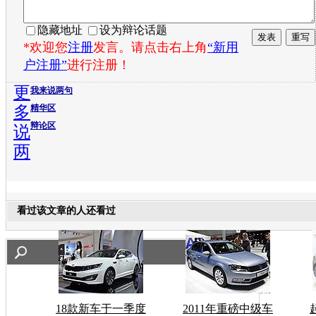
隐藏地址
设为辩论话题
*欢迎您
注册
发言。请点击右上角
“新用
户注册”
进行注册！
更
我来说两句
多
精华区
辩论区
说
两
看过该文章的人还看过
18款新车于一季度
2011年重磅中级车