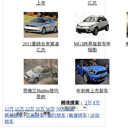
上市
汇总
2011重磅合资紧凑
MG3跨界版新车申
汇总
报图
雪佛兰Malibu替代
年初将上市新车
景程
车型搜索：
精准搜索：
5万
8万
12万
15万
22万
35万
50万
70万以上
两厢轿车
|
三厢轿车
|
旅行轿车
|
敞篷轿车
|
运动
轿车