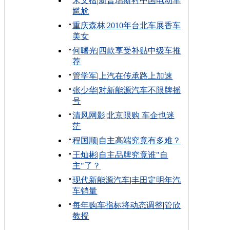
宋文楷
|
新普瑞斯衬中国电动车
尴尬
重庆森林
|
2010年台北车展香车
美女
何曙光
|
四款享受补贴中级车推
荐
管学军
|
上汽在传承路上加速
张少华
|
对新能源汽车不限牌摇
号
清风网影
|
北京限购 车企也迷
茫
程国顺
|
自主高端究竟有多难？
王灿彬
|
自主品牌究竟谁"自
主"了？
现代新能源汽车
|
丰田定明年汽
车销量
每年购车指标将动态调整
|
管欣
教授