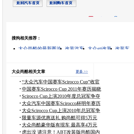
开心网
人人网
豆瓣
搜狗相关推荐：
转发至：
大众尚酷的最新图片
改装汽车
大众gti改装
改装车
改装的最新图片
奔驰改装
汽车 改装
汽车改装
汽车改装网
捷豹改装
大众尚酷相关文章
更多 >>
“大众汽车中国赛车Scirocco Cup”收官
中国赛车Scirocco Cup 2011年赛历揭晓
Scirocco Cup上演2010年度总冠军争夺
战
大众汽车中国赛车Scirocco杯明年赛历
揭晓
大众Scirocco Cup上演2010年总冠军争
夺战
限量车源优惠送礼 购尚酷可得5万元
礼包
大众尚酷豪华版有现车 最高享4万元
优惠
虎出没 请注意！ABT改装版尚酷国内