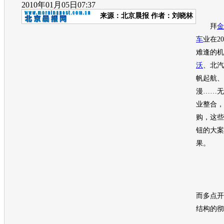
2010年01月05日07:37
来源：
北京晨报
作者：刘晓林
拜
金
车
业在2
难逢的机
沃
、北汽
帆起航、
漫……无
业整合，
购，这些
钮的大案
果。
而多点开
结构的彻