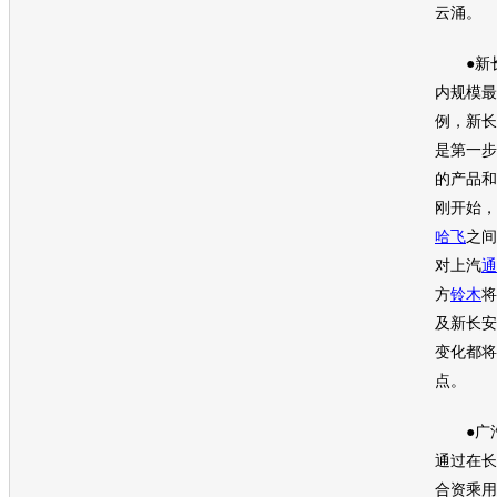
云涌。
●新
内规模最
例，新
长
是第一步
的产品和
刚开始，
哈飞
之间
对上汽
通
方
铃木
将
及新
长安
变化都将
点。
●广
通过在长
合资乘用