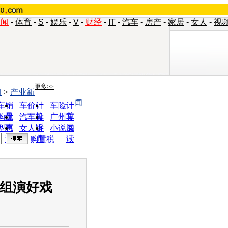
新闻
-
体育
-
S
-
娱乐
-
V
-
财经
-
IT
-
汽车
-
房产
-
家居
-
女人
-
视
更多>>
闻
>
产业新
闻
车销
车价计
车险计
量
算
算
购优
汽车投
广州车
惠
诉
展
型查
女人宝
小说阅
询
典
读
购置税
重组演好戏