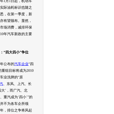
10年1月1日起，机动车
实际油耗标识也随之
悉，在第一季度，
新
亦有望颁布。显然，
市场消费，减排
环保
10年
汽车
新政的主要
“四大四小”争位
年公布的
汽车企业
“四
的重组目标将成为2010
车
业洗牌的“原
汽
、东风、上汽、
长
四大’，而广汽、北
、重汽成为‘四小’”的
并不为各车企所领
10年，排位之争将风起