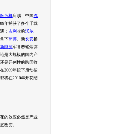
融危机
所赐，中国
汽
009年捕获了多个千载
遇：
吉利
收购
沃尔
拿下
萨博
、新
长安
扬
新能源
军备赛硝烟弥
论是大规模的国内产
还是开创性的跨国收
在2009年按下启动按
都将在2010年开花结
花的效应必然是产业
底改变。