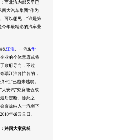
；而北汽内部又早已
第四大
汽车
集团”作为
。可以想见，“谁是第
是今年最精彩的
汽车
业
瑞
&
江淮
、
一汽
&
华
企业的个体意愿或将
于政府导向，不过
奇瑞
江淮
各忙各的，
互补性”已越来越弱。
年，“大安汽”究竟能否成
最后定断。除此之
会否被纳入
一汽
羽下
2010年拨云见日。
跨国大案落槌