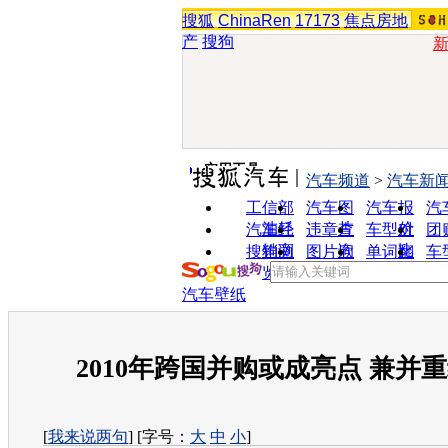
搜狐
ChinaRen
17173
焦点房地
产
搜狗
实用工具
汽车频道
>
汽车新
工信部
汽车图
汽车报
汽
油耗
片
价
汽车经
违章查
车型对
团
销商
询
比
搜狗浏
图片欣
单词翻
车
览器
赏
译
汽车壁纸
2010年跨国并购或成亮点 兼并
[
我来说两句
] [字号：
大
中
小
]