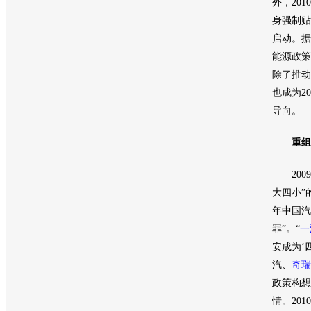
外，20
身强制贴
启动。据
能源
政策
除了推动
也成为20
导向。
重组：
2009
大四小”
年中国
汽
罪”。“
一
安
成为‘
汽、
奇瑞
政策构想
情。20