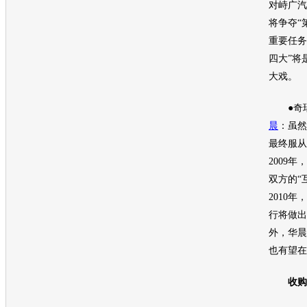
对峙广汽
将争夺“
重要任务
四大”将
大戏。
●
奇
晨
：虽然
最终服从
2009年，
双方的“
2010
行将做出
外，
华晨
也有望在
收购：