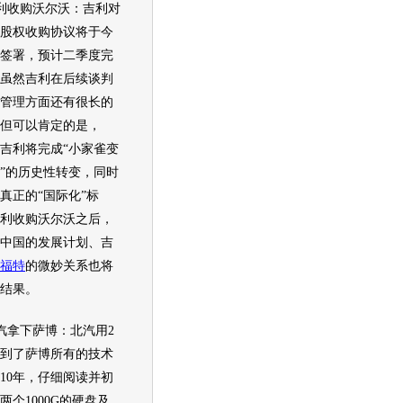
利
收购
沃尔沃
：
吉利
对
股权收购协议将于今
签署，预计二季度完
虽然
吉利
在后续谈判
管理方面还有很长的
但可以肯定的是，
吉利
将完成“小家雀变
”的历史性转变，同时
真正的“国际化”标
利
收购
沃尔沃
之后，
中国的发展计划、
吉
福特
的微妙关系也将
结果。
拿下
萨博
：北汽用2
到了
萨博
所有的技术
010年，仔细阅读并初
两个1000G的硬盘及