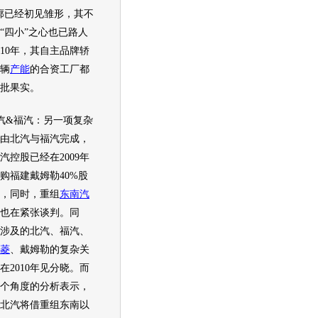
廓已经初见雏形，其不
“四小”之心也已路人
010年，其自主品牌轿
万辆
产能
的合资工厂都
批果实。
&福汽：另一项复杂
由北汽与福汽完成，
汽控股已经在2009年
购福建戴姆勒40%股
，同时，重组
东南汽
也在紧张谈判。同
涉及的北汽、福汽、
菱
、戴姆勒的复杂关
在2010年见分晓。而
个角度的分析表示，
年，北汽将借重组东南以