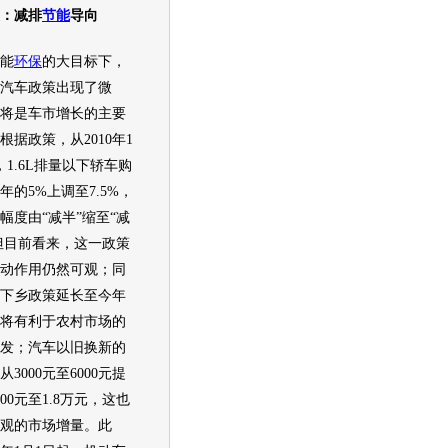
：减排
节能
导向
能
环保
的大目标下，
汽车
政策出现了微
将是车市增长的主要
根据政策，从2010年1
，1.6L排量以下轿车购
年的5%上调至7.5%，
幅度由“减半”缩至“减
，但目前看来，这一政策
动作用仍然可观；同
下乡政策延长至今年
将有利于农村市场的
发；
汽车
以旧换新的
3000元至6000元提
00元至1.8万元，这也
观的市场增量。此