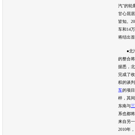
汽”的轮
甘心屈居
皆知。2
车和14
将结出首
●北汽
的整合将
据悉，北
完成了收
权的谈判
车
的项目
样，其间
东南与
三
系也都将
来自另一
2010