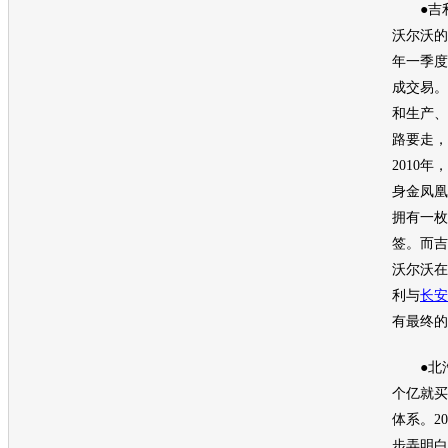
●
吉
沃尔沃
的
年一季度
成交易。
和生产、
路要走，
2010年，
身金凤凰
拥有一枚
签。而
吉
沃尔沃
在
利
与
长安
有最终的
●北汽
个亿就买
体系。2
步弄明白