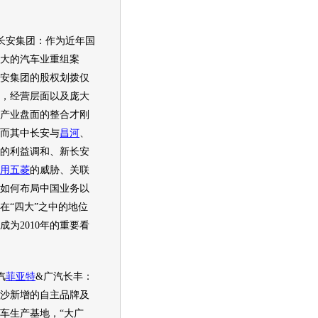
长安
集团：作为近年国
大的
汽车
业重组案
安
集团的股权划拨仅
，经营层面以及庞大
产业盘面的整合才刚
而其中
长安
与
昌河
、
的利益调和、新
长安
用
五菱
的威胁、关联
如何布局中国业务以
在“四大”之中的地位
成为2010年的重要看
汽
菲亚特
&广汽长丰：
沙新增的自主品牌及
车生产基地，“大广