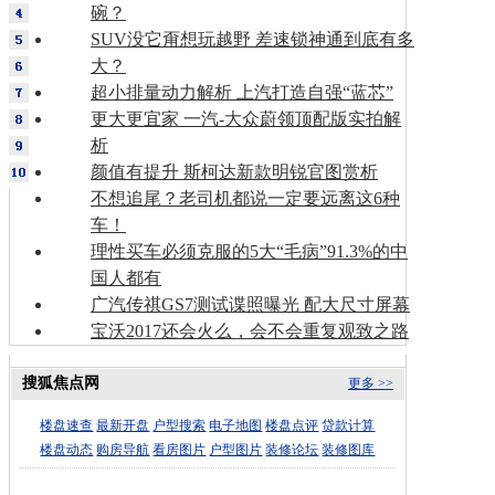
碗？
SUV没它甭想玩越野 差速锁神通到底有多
大？
超小排量动力解析 上汽打造自强“蓝芯”
更大更宜家 一汽-大众蔚领顶配版实拍解
析
颜值有提升 斯柯达新款明锐官图赏析
不想追尾？老司机都说一定要远离这6种
车！
理性买车必须克服的5大“毛病”91.3%的中
国人都有
广汽传祺GS7测试谍照曝光 配大尺寸屏幕
宝沃2017还会火么，会不会重复观致之路
搜狐焦点网
更多 >>
楼盘速查
最新开盘
户型搜索
电子地图
楼盘点评
贷款计算
楼盘动态
购房导航
看房图片
户型图片
装修论坛
装修图库