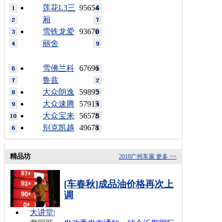
莲花L3三
95654
厢
雪铁龙爱
93670
丽舍
雪佛兰科
67696
鲁兹
大众朗逸
59895
大众速腾
57915
大众宝来
56578
别克凯越
49678
精品坊
2010广州车展
更多 >>
[车春秋]成品油价格再次上
调
大讲堂
|