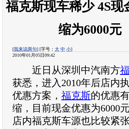
福克斯现车稀少 4S
缩为6000元
[
我来说两句
] [字号：
大
中
小
]
2010年01月05日09:42
近日从深圳中汽南方
获悉，进入2010年后店内
优惠方案，
福克斯
的优惠
缩，目前现金优惠为6000
店内
福克斯
车源也比较紧