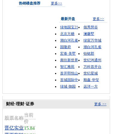
热销楼盘推荐
更多>>
最新开盘
更多>>
绿地国宝21
领秀慧谷
北京方糖
澜馨墅
潮白河孔雀
绿宸万华城
国隆府
潮白河孔雀
宏泰·美墅
铂铭郡
廊坊新世界
世纪鸿通州
智汇雅苑
万科首开台
首开熙悦山
世纪星城
首城国际中
顺鑫·华玺
绿城·御园
远洋一方
财经·理财·证券
更多 >>
当前
股票名称
价
晋亿实业
15.84