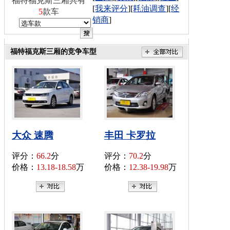
福特福克斯三厢共有
[
我来评分
][
耗油调查
][
经
5
款车
销商
]
福特福克斯三厢的竞争车型
大众 速腾
丰田 卡罗拉
评分：
66.2
分
评分：
70.2
分
价格：
13.18-18.58
万
价格：
12.38-19.98
万