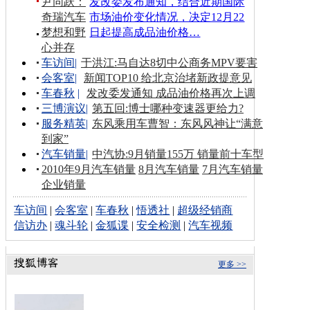
尹同跃：
发改委发布通知，结合近期国际
奇瑞汽车
市场油价变化情况，决定12月22
梦想和野
日起提高成品油价格…
心并存
车访间
|
于洪江:马自达8切中公商务MPV要害
会客室
|
新闻TOP10 给北京治堵新政提意见
车春秋
|
发改委发通知 成品油价格再次上调
三博演议
|
第五回:博士哪种变速器更给力?
服务精英
|
东风乘用车曹智：东风风神让“满意
到家”
汽车销量
|
中汽协:9月销量155万 销量前十车型
2010年9月汽车销量
8月汽车销量
7月汽车销量
企业销量
车访间
|
会客室
|
车春秋
|
悟透社
|
超级经销商
信访办
|
魂斗轮
|
金狐谍
|
安全检测
|
汽车视频
更多 >>