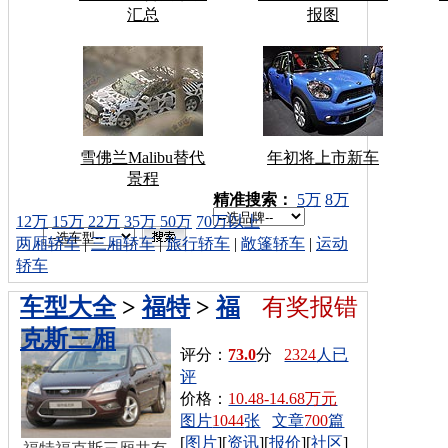
汇总
报图
雪佛兰Malibu替代
年初将上市新车
景程
车型搜索：
精准搜索：
5万
8万
12万
15万
22万
35万
50万
70万以上
两厢轿车
|
三厢轿车
|
旅行轿车
|
敞篷轿车
|
运动
轿车
车型大全
>
福特
>
福
有奖报错
克斯三厢
评分：
73.0
分
2324
人已
评
价格：
10.48-14.68万元
图片
1044
张
文章
700
篇
[
图片
][
资讯
][
报价
][
社区
]