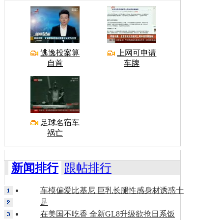
逃逸投案算
上网可申请
自首
车牌
足球名宿车
祸亡
新闻排行
跟帖排行
车模偏爱比基尼 巨乳长腿性感身材诱惑十
足
在美国不吃香 全新GL8升级欲抢日系饭