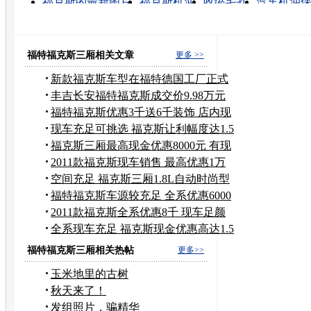
福克斯的最新图片
福克斯机油
收缩毛孔
汽车机油
嘉实多机油
福克斯原厂机油
长安福克斯
福克斯空
汽车保养
养老保险
福特福克斯三厢相关文章
更多 >>
新款福克斯车型在福特德国工厂正式
投产
丰吉长安福特福克斯成交价9.98万元
起
福特福克斯优惠3千送6千装饰 店内现
车
现车充足可挑选 福克斯让利幅度达1.5
万
福克斯三厢最高现金优惠8000元 有现
车
2011款福克斯现车销售 最高优惠1万
元
空间充足 福克斯三厢1.8L自动时尚型
福特福克斯车源较充足 全系优惠6000
元起
2011款福克斯全系优惠8千 现车足颜
色全
全系现车充足 福克斯现金优惠高达1.5
万
福特福克斯三厢相关热帖
更多>>
玉米地里的古树
秋天来了！
发组照片，骗精华