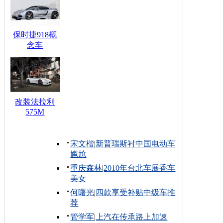
保时捷918概
念车
改装法拉利
575M
宋文楷
|
新普瑞斯衬中国电动车
尴尬
重庆森林
|
2010年台北车展香车
美女
何曙光
|
四款享受补贴中级车推
荐
管学军
|
上汽在传承路上加速