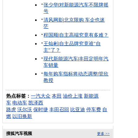
张少华
|
对新能源汽车不限牌摇
号
清风网影
|
北京限购 车企也迷
茫
程国顺
|
自主高端究竟有多难？
王灿彬
|
自主品牌究竟谁"自
主"了？
现代新能源汽车
|
丰田定明年汽
车销量
每年购车指标将动态调整
|
管欣
教授
热点标签：
一汽大众
本田
油价上涨
新能源
车
电动车
凯泽西
路虎
沃尔沃
保时捷
丰田召回
比亚迪
停车费
自
燃
以旧换新
搜狐汽车视频
更多 >>