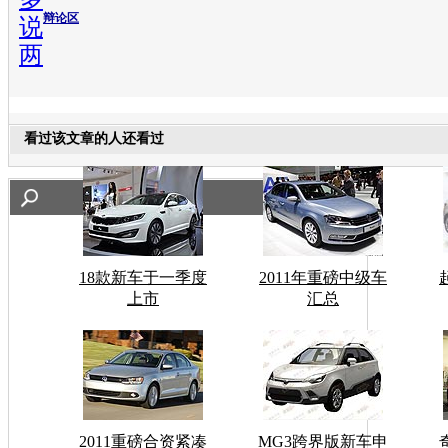
辩论区
说
两
看过该文章的人还看过
18款新车于一季度
2011年重磅中级车
上市
汇总
2011重磅合资紧凑
MG3跨界版新车申