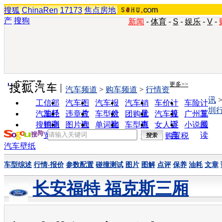
搜狐
ChinaRen
17173
焦点房地
产
搜狗
新闻
-
体育
-
S
-
娱乐
-
V
-
实用工具
更多>>
汽车频道
>
购车频道
>
行情资
讯
工信部
汽车图
汽车报
汽车销
车价计
车险计
圳
油耗
片
价
量
算
算
汽车经
违章查
车型对
团购优
汽车投
广州车
销商
询
比
惠
诉
展
搜狗浏
图片欣
单词翻
车型查
女人宝
小说阅
览器
赏
译
询
典
读
购置税
汽车壁纸
车型综述
行情-报价
参数配置
碰撞测试
图片
图解
点评
保养
油耗
文章
长安福特 福克斯三厢