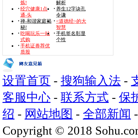
炼!
解析
经穴健康1点
养生12字诀孔
通-头
令谦
禅-和谐家庭揭
<道德经>的大
秘!
智慧
吃喝玩乐一站
手机签名彰显
式购
个性
手机证券荐优
质股
设置首页
-
搜狗输入法
-
客服中心
-
联系方式
-
保
绍
-
网站地图
-
全部新闻
Copyright
©
2018 Sohu.com