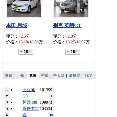
本田 思域
别克 英朗GT
评分：
72.5
分
评分：
72.0
分
价格：
13.18-18.58
万
价格：
13.27-18.97
万
微型
小型
紧凑
中型
中大型
豪华型
SUV
比亚迪
161399
G3
标致408
109973
雪铁龙世
103534
嘉