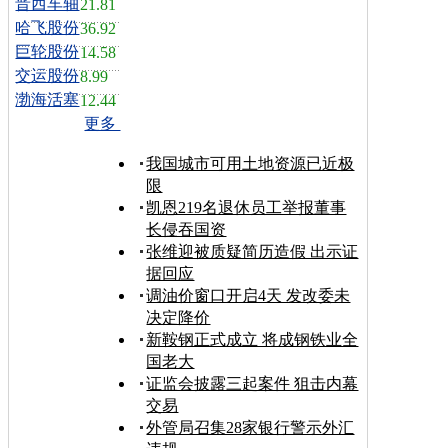
晋西车轴
21.81
哈飞股份
36.92
巨轮股份
14.58
交运股份
8.99
渤海活塞
12.44
更多
我国城市可用土地资源已近极
限
凯恩219名退休员工举报董事
长侵吞国资
张维迎被质疑简历造假 出示证
据回应
调油价窗口开启4天 发改委未
决定降价
新鞍钢正式成立 将成钢铁业全
国老大
证监会披露三起案件 狙击内幕
交易
外管局召集28家银行警示外汇