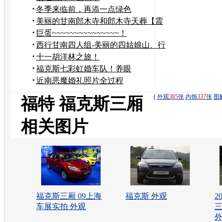
冬季来临前，再添一点绿色
美丽的甘南郎木寺和郎木寺天葬【震
撼放送】
巨蛋~~~~~~~~~~~~~~~！
西行甘南四人组-美丽的四姑娘山、行
者的冰石酒吧
十一胡洋林之旅！
福克斯七彩虹婚车队！养眼
近南恶魔婚礼照片全过程
(
外观
385
张
内饰
337
张
图
福特 福克斯三厢
相关图片
福克斯三厢 09上海
福克斯 外观
2
车展实拍 外观
三