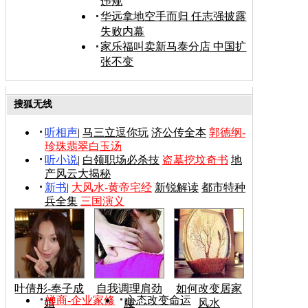
违规
华远拿地空手而归 任志强披露
失败内幕
家乐福叫卖新马泰分店 中国扩
张不变
搜狐无线
听相声
|
马三立逗你玩
济公传全本
郭德纲-
珍珠翡翠白玉汤
听小说
|
白领职场必杀技
盗墓挖坟奇书
地
产风云大揭秘
新书
|
大风水-黄帝宅经
新锐解读
都市特种
兵全集
三国演义
叶倩彤-奉子成
自我调理肩劲
如何改变居家
禅商-企业家修
心态改变命运
婚
腰
风水