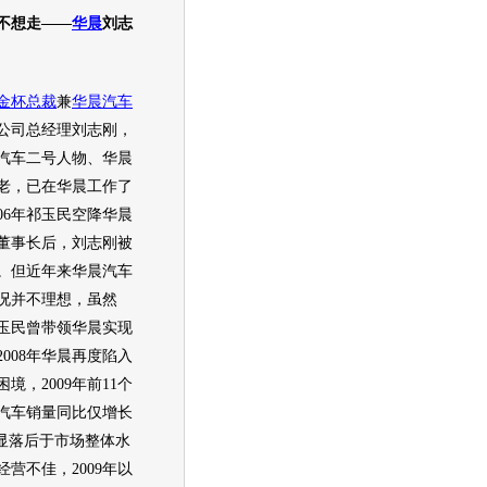
不想走——
华晨
刘志
金杯
总裁
兼
华晨汽车
公司总经理刘志刚，
汽车
二号人物、
华晨
老，已在
华晨
工作了
006年祁玉民空降
华晨
董事长后，刘志刚被
。但近年来
华晨汽车
况并不理想，虽然
祁玉民曾带领
华晨
实现
008年
华晨
再度陷入
境，2009年前11个
汽车
销量同比仅增长
明显落后于市场整体水
经营不佳，2009年以