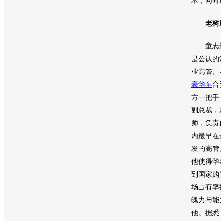
术，同时
老树
童志远
是公认的
业高管。
豪华车
合
方一把手
副
总裁
，
师，负责
内最早在
发的高管
他使得
华
到国家购
场占有率
魄力与能
他。据悉