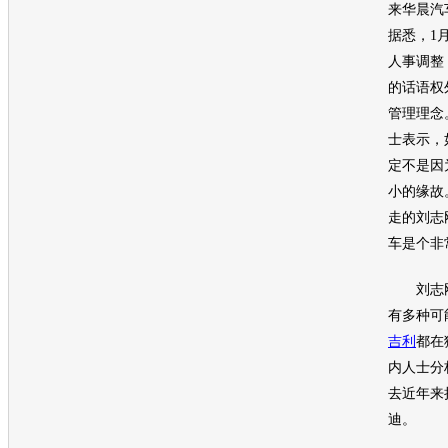
来
华晨汽
据悉，1
人事调整
的话语权
管理理念
士表示，
定不是因
小的缘故
走的刘志
车
是个非
刘志刚
有多种可
吉利
都在
内人士分
去近年来
迪
。