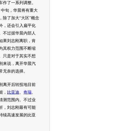
车
作了一系列调整。
月中旬，
华晨
将有重大
，除了加大“大区”概念
外，还会引入扁平化
。不过据
华晨
内部人
如果刘志刚离职，肯
为其权力范围不断缩
。只是对于其实不想
刚来说，离开
华晨汽
常无奈的选择。
离开后转投地目前
能，
比亚迪
、
奇瑞
、
猜测范围内。不过业
析，刘志刚最有可能
持续高速发展的
比亚