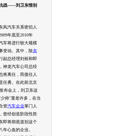
抗战——刘卫东惜别
东风
汽车
关系密切人
009年底至2010年
汽车
将进行较大规模
事变动。其中，除
东
行副总经理刘裕和即
，神龙
汽车
公司总经
也将离任，而接任人
是任勇。在此前北京
5发布会上，刘卫东这
“少帅”显老许多，在当
合资
汽车企业
掌门人
，曾经创造阶段性胜
东即将彻底道别这个
八年心血的企业。