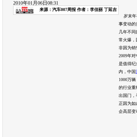
2010年01月06日08:31
来源：
汽车007周报
作者：李佳丽 丁延吉
岁末年
事变动的
几年不同
常火爆，
非因为销
2009年
是值得纪
内，中国
1000
的行业重
出国门，
正因为如
企高层变