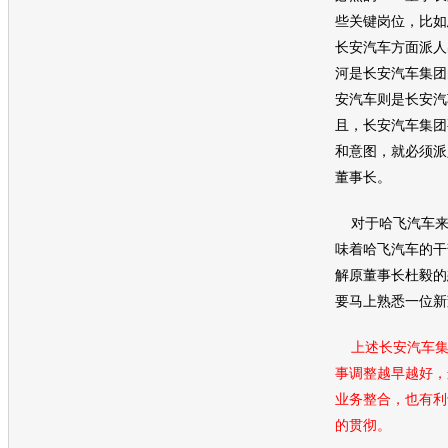
些关键岗位，比如
长安汽车方面派人
河是长安汽车集团
安汽车则是长安汽
且，长安汽车集团
和意图，就必须派
董事长。
对于哈飞汽车来
味着哈飞汽车的干
解原董事长杜毅的
要马上熟悉一位新
上述长安汽车集
事调整越早越好，
业务整合，也有利
的贯彻。