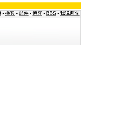
频
-
播客
-
邮件
-
博客
-
BBS
-
我说两句