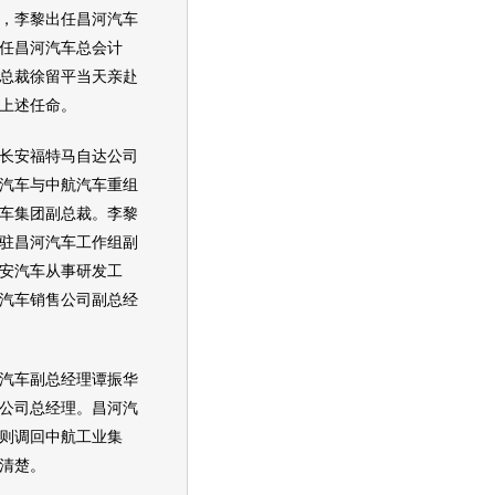
，李黎出任昌河汽车
任昌河汽车总会计
总裁徐留平当天亲赴
上述任命。
安福特马自达公司
汽车与中航汽车重组
车集团副总裁。李黎
驻昌河汽车工作组副
安汽车从事研发工
汽车销售公司副总经
车副总经理谭振华
公司总经理。昌河汽
则调回中航工业集
清楚。