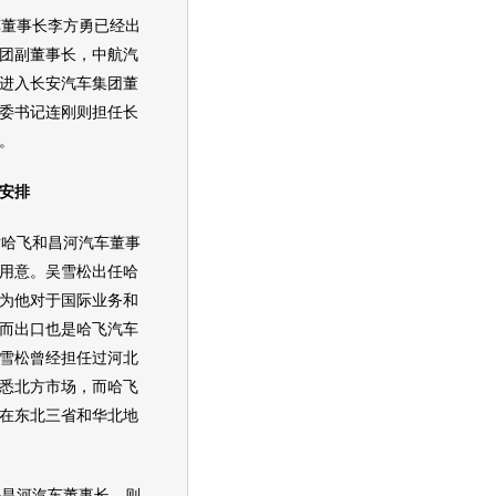
董事长李方勇已经出
团副董事长，中航汽
进入长安汽车集团董
委书记连刚则担任长
。
安排
对哈飞和昌河汽车董事
用意。吴雪松出任哈
为他对于国际业务和
而出口也是哈飞汽车
雪松曾经担任过河北
悉北方市场，而哈飞
在东北三省和华北地
昌河汽车董事长，则