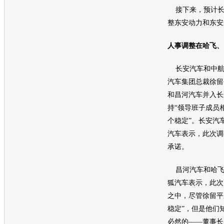
接下来，预计长
整东安动力和东安
人事调整在哈飞、
长安汽车和中航
汽车集团总裁徐留
和昌河汽车并入长
持“领导班子成员
个稳定”。长安汽
汽车表示，此次调
承诺。
昌河汽车和哈飞
狐汽车表示，此次
之中，尽管徐留平
稳定”，但是他们
必然的——董事长