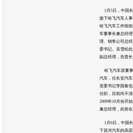
1月5日，中国长
旗下哈飞汽车人事
哈飞汽车工作组组
车董事长兼总经理
理、销售公司总经
委书记。吴雪松此
副总经理，负责长
哈飞汽车原董事
汽车，任长安汽车
党委书记李国春也
任职，目前尚不清
2009年10月份
兼总经理，此前在
1月6日，中国长
下昌河汽车的高层