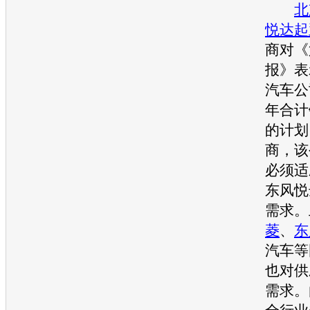
北
悦达起
商对《
报》表
汽车
公
年合计
的计划
商，该
必须适
东风悦
需求。
菱
、
东
汽车
等
也对供
需求。