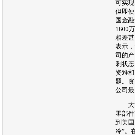
可实现
但即便
国
金融
160
相差甚
表示，
司的
产
剩状态
资难和
题。资
公司最
大洋
零部件
到美国
冷”。