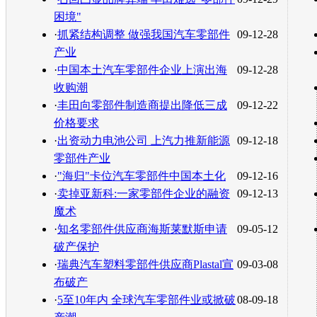
困境"
·
抓紧结构调整 做强我国汽车零部件
09-12-28
产业
·
中国本土汽车零部件企业上演出海
09-12-28
收购潮
·
丰田向零部件制造商提出降低三成
09-12-22
价格要求
·
出资动力电池公司 上汽力推新能源
09-12-18
零部件产业
·
"海归"卡位汽车零部件中国本土化
09-12-16
·
卖掉亚新科:一家零部件企业的融资
09-12-13
魔术
·
知名零部件供应商海斯莱默斯申请
09-05-12
破产保护
·
瑞典汽车塑料零部件供应商Plastal宣
09-03-08
布破产
·
5至10年内 全球汽车零部件业或掀破
08-09-18