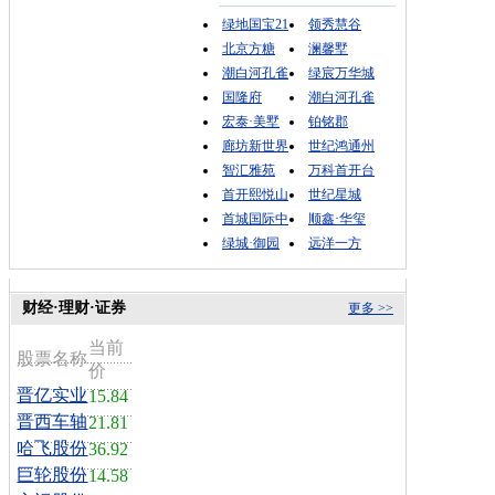
绿地国宝21
领秀慧谷
北京方糖
澜馨墅
潮白河孔雀
绿宸万华城
国隆府
潮白河孔雀
宏泰·美墅
铂铭郡
廊坊新世界
世纪鸿通州
智汇雅苑
万科首开台
首开熙悦山
世纪星城
首城国际中
顺鑫·华玺
绿城·御园
远洋一方
财经·理财·证券
更多 >>
当前
股票名称
价
晋亿实业
15.84
晋西车轴
21.81
哈飞股份
36.92
巨轮股份
14.58