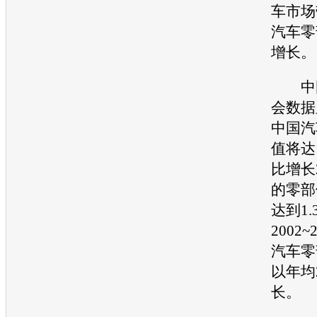
车
市场
汽车
零
增长。
中
会数据
中国
汽
值将达
比增长
的零部
达到1
2002
汽车
零
以年均
长。