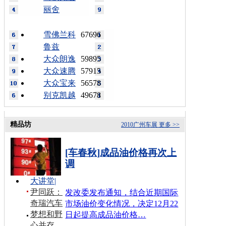
丽舍
雪佛兰科
67696
鲁兹
大众朗逸
59895
大众速腾
57915
大众宝来
56578
别克凯越
49678
精品坊
2010广州车展
更多 >>
[车春秋]成品油价格再次上
调
大讲堂
|
尹同跃：
发改委发布通知，结合近期国际
奇瑞汽车
市场油价变化情况，决定12月22
梦想和野
日起提高成品油价格…
心并存