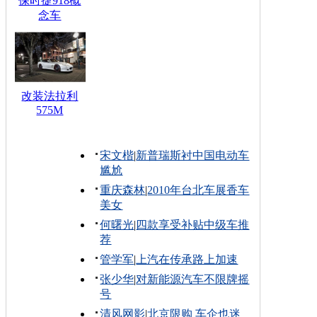
保时捷918概
念车
改装法拉利
575M
宋文楷
|
新普瑞斯衬中国电动车
尴尬
重庆森林
|
2010年台北车展香车
美女
何曙光
|
四款享受补贴中级车推
荐
管学军
|
上汽在传承路上加速
张少华
|
对新能源汽车不限牌摇
号
清风网影
|
北京限购 车企也迷