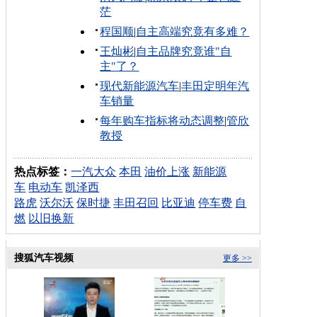
茫
程国顺
|
自主高端究竟有多难？
王灿彬
|
自主品牌究竟谁"自
主"了？
现代新能源汽车
|
丰田定明年汽
车销量
每年购车指标将动态调整
|
管欣
教授
热点标签：
一汽大众
本田
油价上涨
新能源
车
电动车
凯泽西
路虎
沃尔沃
保时捷
丰田召回
比亚迪
停车费
自
燃
以旧换新
搜狐汽车视频
更多 >>