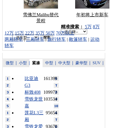
雪佛兰Malibu替代
年初将上市新车
景程
车型搜索：
精准搜索：
5万
8万
12万
15万
22万
35万
50万
70万以上
两厢轿车
|
三厢轿车
|
旅行轿车
|
敞篷轿车
|
运动
轿车
微型
小型
紧凑
中型
中大型
豪华型
SUV
比亚迪
161399
G3
标致408
109973
雪铁龙世
103534
嘉
莲花L3三
95654
厢
雪铁龙爱
93670