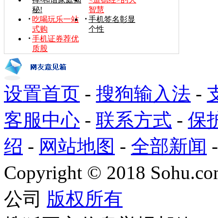
秘!
智慧
吃喝玩乐一站
手机签名彰显
式购
个性
手机证券荐优
质股
设置首页
-
搜狗输入法
-
客服中心
-
联系方式
-
保
绍
-
网站地图
-
全部新闻
Copyright
©
2018 Sohu.com
公司
版权所有