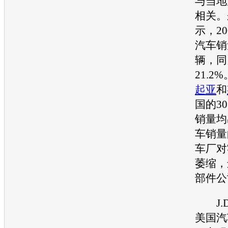
与当地
相关。
示，2
汽车
销
辆，同
21.2
起亚
和
国的3
销量均
车
销量
车厂对
萎缩，
部件公
J.D
美国
汽