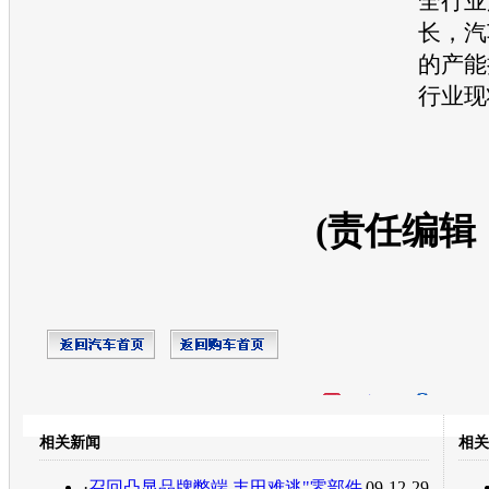
全行业
长，
汽
的
产能
行业现
(责任编辑
开心网
人人网
豆瓣
相关新闻
相关
转发至：
·
召回凸显品牌弊端 丰田难逃"零部件
09-12-29