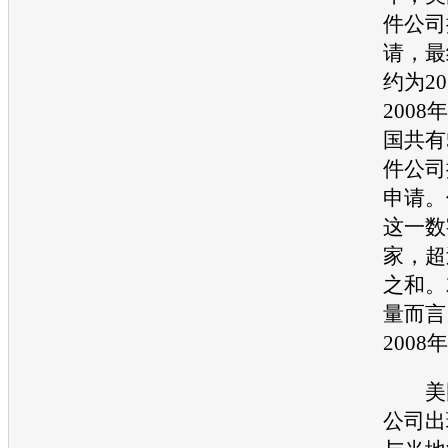
件公司
请，最
约为20
200
国共有
件公司
申请。
这一数
家，超
之和。
量而言
2008
美
公司出