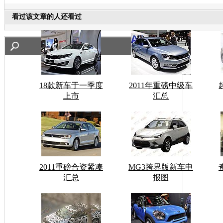
看过该文章的人还看过
18款新车于一季度
2011年重磅中级车
上市
汇总
2011重磅合资紧凑
MG3跨界版新车申
汇总
报图