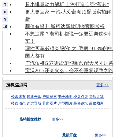
超小排量动力解析 上汽打造自强“蓝芯”
更大更宜家 一汽-大众蔚领顶配版实拍解
析
颜值有提升 斯柯达新款明锐官图赏析
不想追尾？老司机都说一定要远离这6种
车！
理性买车必须克服的5大“毛病”91.3%的中
国人都有
广汽传祺GS7测试谍照曝光 配大尺寸屏幕
宝沃2017还会火么，会不会重复观致之路
搜狐焦点网
更多 >>
楼盘速查
最新开盘
户型搜索
电子地图
楼盘点评
贷款计算
楼盘动态
购房导航
看房图片
户型图片
装修论坛
装修图库
热销楼盘推荐
更多>>
最新开盘
更多>>