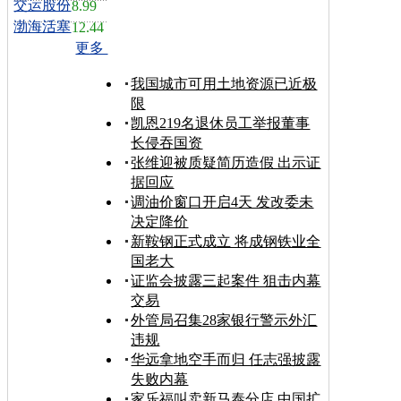
交运股份
8.99
渤海活塞
12.44
更多
我国城市可用土地资源已近极
限
凯恩219名退休员工举报董事
长侵吞国资
张维迎被质疑简历造假 出示证
据回应
调油价窗口开启4天 发改委未
决定降价
新鞍钢正式成立 将成钢铁业全
国老大
证监会披露三起案件 狙击内幕
交易
外管局召集28家银行警示外汇
违规
华远拿地空手而归 任志强披露
失败内幕
家乐福叫卖新马泰分店 中国扩