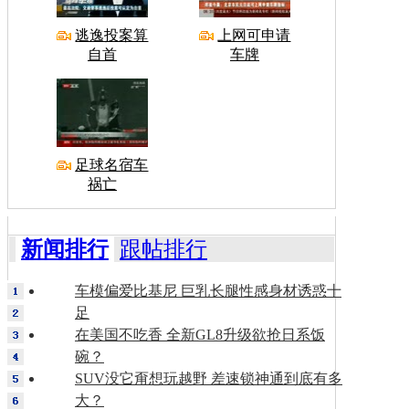
逃逸投案算
上网可申请
自首
车牌
足球名宿车
祸亡
新闻排行
跟帖排行
车模偏爱比基尼 巨乳长腿性感身材诱惑十
足
在美国不吃香 全新GL8升级欲抢日系饭
碗？
SUV没它甭想玩越野 差速锁神通到底有多
大？