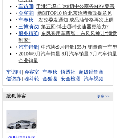
车访间
|
于洪江:马自达8切中公商务MPV要害
会客室
|
新闻TOP10 给北京治堵新政提意见
车春秋
|
发改委发通知 成品油价格再次上调
三博演议
|
第五回:博士哪种变速器更给力?
服务精英
|
东风乘用车曹智：东风风神让“满意
到家”
汽车销量
|
中汽协:9月销量155万 销量前十车型
2010年9月汽车销量
8月汽车销量
7月汽车销量
企业销量
车访间
|
会客室
|
车春秋
|
悟透社
|
超级经销商
信访办
|
魂斗轮
|
金狐谍
|
安全检测
|
汽车视频
更多 >>