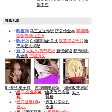
张不变
搜狐无线
听相声
|
马三立逗你玩
济公传全本
郭德纲-
珍珠翡翠白玉汤
听小说
|
白领职场必杀技
盗墓挖坟奇书
地
产风云大揭秘
新书
|
大风水-黄帝宅经
新锐解读
都市特种
兵全集
三国演义
叶倩彤-奉子成
自我调理肩劲
如何改变居家
禅商-企业家修
心态改变命运
婚
腰
风水
炼!
解析
经穴健康1点
养生12字诀孔
通-头
令谦
禅-和谐家庭揭
<道德经>的大