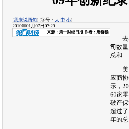
09年创新纪录
[
我来说两句
] [字号：
大
中
小
]
2010年01月07日07:29
来源：
第一财经日报
作者：唐柳杨
去年
司数量
总和
美国
应商协
示，2
60家
破产保
超过了2
年的总