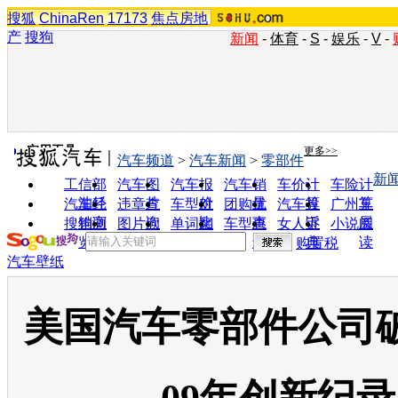
搜狐
ChinaRen
17173
焦点房地
产
搜狗
新闻
-
体育
-
S
-
娱乐
-
V
-
实用工具
更多>>
汽车频道
>
汽车新闻
>
零部件
新
工信部
汽车图
汽车报
汽车销
车价计
车险计
油耗
片
价
量
算
算
汽车经
违章查
车型对
团购优
汽车投
广州车
销商
询
比
惠
诉
展
搜狗浏
图片欣
单词翻
车型查
女人宝
小说阅
览器
赏
译
询
典
读
购置税
汽车壁纸
美国汽车零部件公司