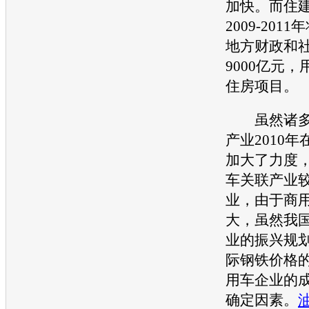
加快。而住
2009-201
地方财政和
9000亿元
住房项目。
虽然诸多
产业2010
加大了力度
车关联产业
业，由于商
大，虽然我
业的振兴规
际钢铁价格
用车企业的
确定因素。