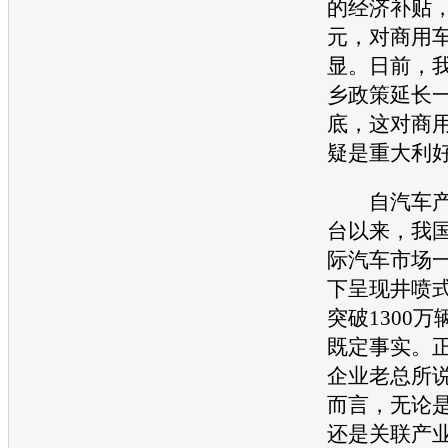
的经济补贴，
元，对商用
显。日前，
乡政策延长
底，这对商
疑是重大利
自
汽车
台以来，我
际
汽车
市场
下呈现井喷
突破1300
既定事实。
企业老总所
而言，无论
还是关联产