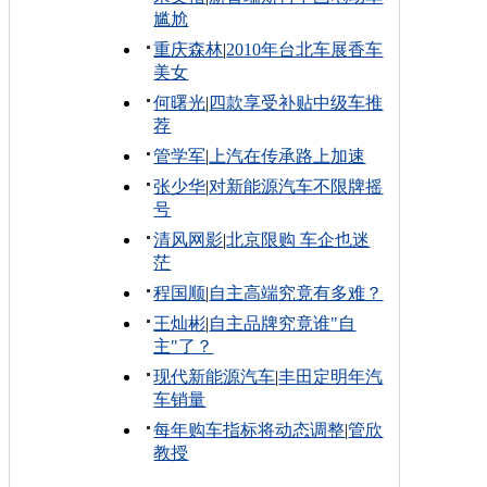
尴尬
重庆森林
|
2010年台北车展香车
美女
何曙光
|
四款享受补贴中级车推
荐
管学军
|
上汽在传承路上加速
张少华
|
对新能源汽车不限牌摇
号
清风网影
|
北京限购 车企也迷
茫
程国顺
|
自主高端究竟有多难？
王灿彬
|
自主品牌究竟谁"自
主"了？
现代新能源汽车
|
丰田定明年汽
车销量
每年购车指标将动态调整
|
管欣
教授