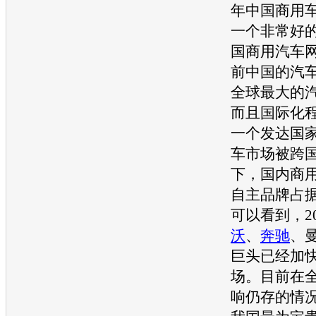
年中国商用
一个非常好
国商用
汽车
前中国的
汽
全球最大的
而且国际化
一个发达国
车市场被跨
下，国内商
自主品牌占
可以看到，2
沃
、
奔驰
、
巨头已经加
场。目前在
响仍存的情