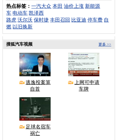
热点标签：
一汽大众
本田
油价上涨
新能源
车
电动车
凯泽西
路虎
沃尔沃
保时捷
丰田召回
比亚迪
停车费
自
燃
以旧换新
搜狐汽车视频
更多 >>
逃逸投案算
上网可申请
自首
车牌
足球名宿车
祸亡