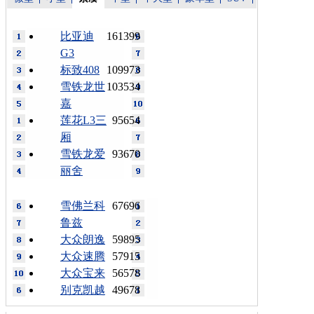
比亚迪
161399
G3
标致408
109973
雪铁龙世
103534
嘉
莲花L3三
95654
厢
雪铁龙爱
93670
丽舍
雪佛兰科
67696
鲁兹
大众朗逸
59895
大众速腾
57915
大众宝来
56578
别克凯越
49678