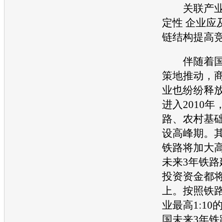
关联产业
定性 企业应
链结构提高
伴随着国
策地推动，
业也纷纷释
进入2010
路、农村基
设高峰期。
铁路将加大
未来3年铁路
投资资金都将
上。按照铁
业最高1:1
国未来3年铁