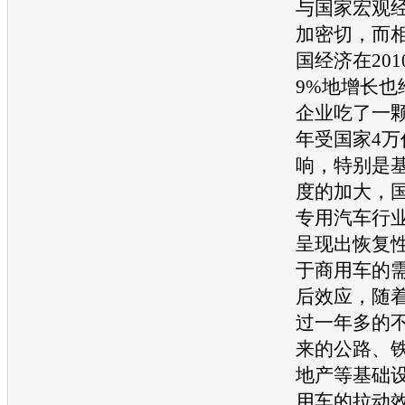
与国家宏观
加密切，而
国经济在20
9%地增长也
企业吃了一颗
年受国家4万
响，特别是
度的加大，
专用
汽车
行业
呈现出恢复
于商用车的
后效应，随着
过一年多的
来的公路、
地产等基础
用车的拉动