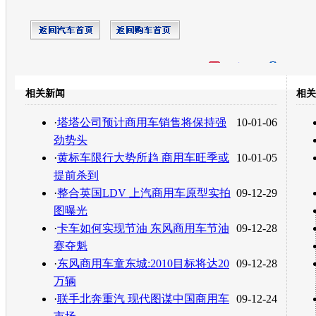
开心网
人人网
豆瓣
相关新闻
相关
转发至：
·
塔塔公司预计商用车销售将保持强
10-01-06
劲势头
·
黄标车限行大势所趋 商用车旺季或
10-01-05
提前杀到
·
整合英国LDV 上汽商用车原型实拍
09-12-29
图曝光
·
卡车如何实现节油 东风商用车节油
09-12-28
赛夺魁
·
东风商用车童东城:2010目标将达20
09-12-28
万辆
·
联手北奔重汽 现代图谋中国商用车
09-12-24