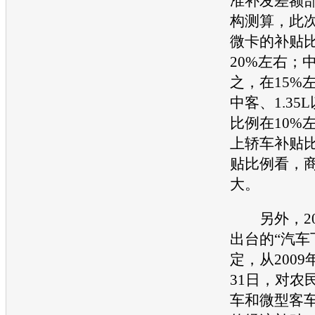
准补发差额
构测算，此
微卡的补贴
20%左右；
之，在15%
中客、1.35
比例在10%左
上轿车补贴
贴比例看，
大。
另外，20
出台的“
汽车
定，从2009
31日，对农
车和微型客车