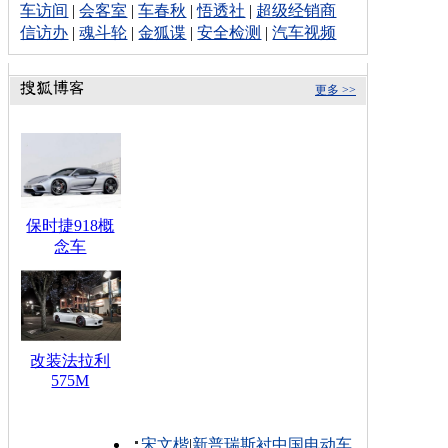
车访间
|
会客室
|
车春秋
|
悟透社
|
超级经销商
信访办
|
魂斗轮
|
金狐谍
|
安全检测
|
汽车视频
更多 >>
保时捷918概
念车
改装法拉利
575M
宋文楷
|
新普瑞斯衬中国电动车