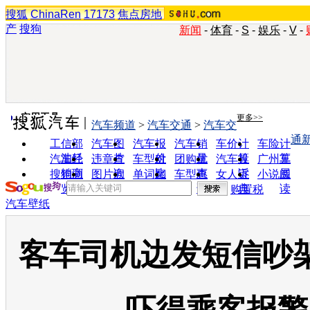
搜狐
ChinaRen
17173
焦点房地
产
搜狗
新闻
-
体育
-
S
-
娱乐
-
V
-
实用工具
更多>>
汽车频道
>
汽车交通
>
汽车交
通
工信部
汽车图
汽车报
汽车销
车价计
车险计
油耗
片
价
量
算
算
汽车经
违章查
车型对
团购优
汽车投
广州车
销商
询
比
惠
诉
展
搜狗浏
图片欣
单词翻
车型查
女人宝
小说阅
览器
赏
译
询
典
读
购置税
汽车壁纸
客车司机边发短信吵