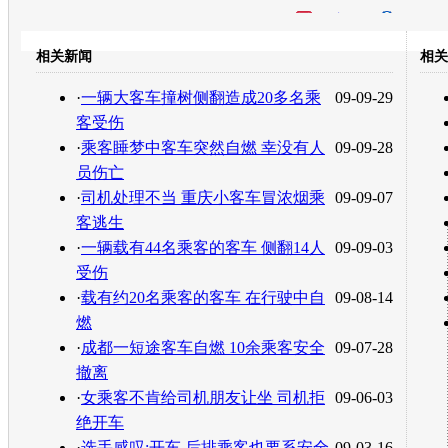
开心网
人人网
豆瓣
相关新闻
相关
转发至：
·
一辆大客车撞树侧翻造成20多名乘
09-09-29
客受伤
·
乘客睡梦中客车突然自燃 幸没有人
09-09-28
员伤亡
·
司机处理不当 重庆小客车冒浓烟乘
09-09-07
客逃生
·
一辆载有44名乘客的客车 侧翻14人
09-09-03
受伤
·
载有约20名乘客的客车 在行驶中自
09-08-14
燃
·
成都一短途客车自燃 10余乘客安全
09-07-28
撤离
·
女乘客不肯给司机朋友让坐 司机拒
09-06-03
绝开车
·
选手感叹:开车,后排乘客也要系安全
09-03-16