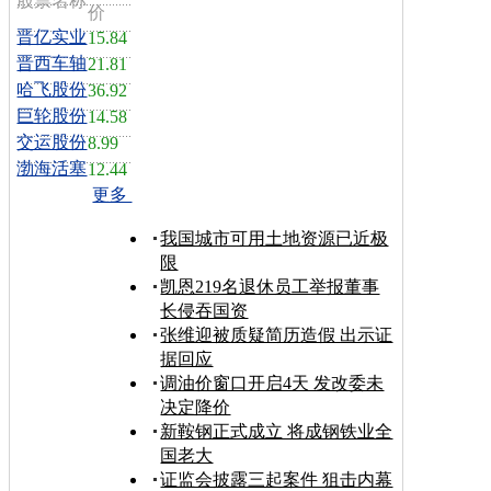
股票名称
价
晋亿实业
15.84
晋西车轴
21.81
哈飞股份
36.92
巨轮股份
14.58
交运股份
8.99
渤海活塞
12.44
更多
我国城市可用土地资源已近极
限
凯恩219名退休员工举报董事
长侵吞国资
张维迎被质疑简历造假 出示证
据回应
调油价窗口开启4天 发改委未
决定降价
新鞍钢正式成立 将成钢铁业全
国老大
证监会披露三起案件 狙击内幕