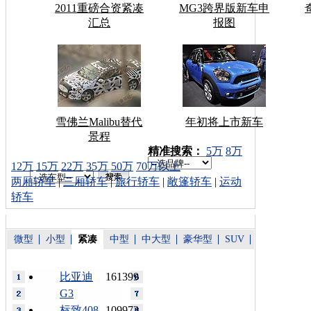
2011重磅合资紧凑
MG3跨界版新车申
汇总
报图
雪佛兰Malibu替代
年初将上市新车
景程
车型搜索：
精准搜索：
5万
8万
12万
15万
22万
35万
50万
70万以上
两厢轿车
|
三厢轿车
|
旅行轿车
|
敞篷轿车
|
运动
轿车
微型
小型
紧凑
中型
中大型
豪华型
SUV
比亚迪
161399
G3
标致408
109973