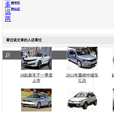
多
精华区
辩论区
说
两
看过该文章的人还看过
18款新车于一季度
2011年重磅中级车
上市
汇总