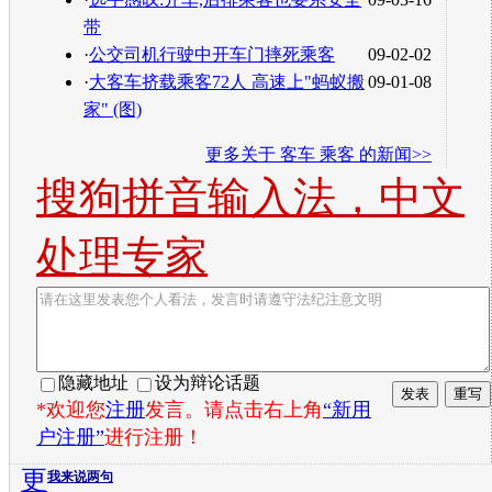
带
·
公交司机行驶中开车门摔死乘客
09-02-02
·
大客车挤载乘客72人 高速上"蚂蚁搬
09-01-08
家" (图)
更多关于
客车 乘客
的新闻>>
搜狗拼音输入法，中文
处理专家
隐藏地址
设为辩论话题
*欢迎您
注册
发言。请点击右上角
“新用
户注册”
进行注册！
更
我来说两句