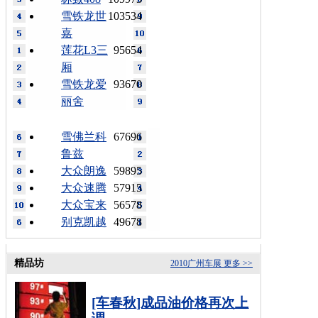
雪铁龙世
103534
嘉
莲花L3三
95654
厢
雪铁龙爱
93670
丽舍
雪佛兰科
67696
鲁兹
大众朗逸
59895
大众速腾
57915
大众宝来
56578
别克凯越
49678
精品坊
2010广州车展
更多 >>
[车春秋]成品油价格再次上