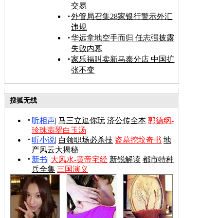
交易
外管局召集28家银行警示外汇
违规
华远拿地空手而归 任志强披露
失败内幕
家乐福叫卖新马泰分店 中国扩
张不变
搜狐无线
听相声
|
马三立逗你玩
济公传全本
郭德纲-
珍珠翡翠白玉汤
听小说
|
白领职场必杀技
盗墓挖坟奇书
地
产风云大揭秘
新书
|
大风水-黄帝宅经
新锐解读
都市特种
兵全集
三国演义