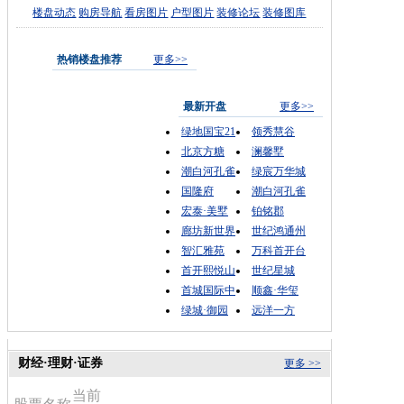
楼盘动态
购房导航
看房图片
户型图片
装修论坛
装修图库
热销楼盘推荐
更多>>
最新开盘
更多>>
绿地国宝21
领秀慧谷
北京方糖
澜馨墅
潮白河孔雀
绿宸万华城
国隆府
潮白河孔雀
宏泰·美墅
铂铭郡
廊坊新世界
世纪鸿通州
智汇雅苑
万科首开台
首开熙悦山
世纪星城
首城国际中
顺鑫·华玺
绿城·御园
远洋一方
财经·理财·证券
更多 >>
当前