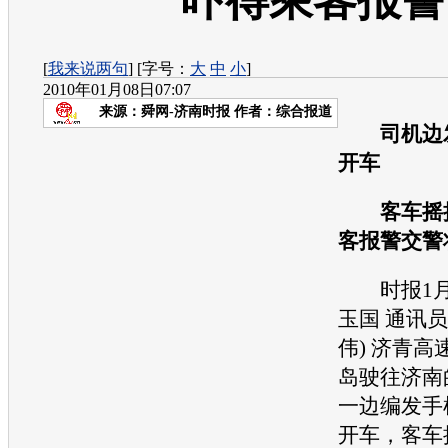
吓得乘客报警
[
我来说两句
] [字号：
大
中
小
]
2010年01月08日07:07
来源：
舜网-济南时报
作者：综合报道
司机边发
开车
客车摇摇
客报警交警
时报1月7
玉国 通讯员
伟) 济青
岛驶往济南
一边编发手
开车，客车