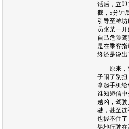
话后，立即
截，5分钟
引导至潍坊
员张某一开
自己危险驾
是在乘客指
终还是说出
原来，张
子闹了别扭
拿起手机给
谁知短信中
越凶，驾驶
驶，甚至连
也握不住了
晃地行驶在