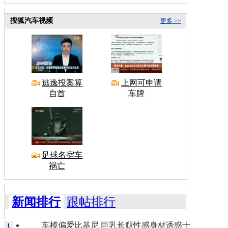
搜狐汽车视频
更多 >>
逃逸投案算
上网可申请
自首
车牌
足球名宿车
祸亡
新闻排行
跟帖排行
车模偏爱比基尼 巨乳长腿性感身材诱惑十