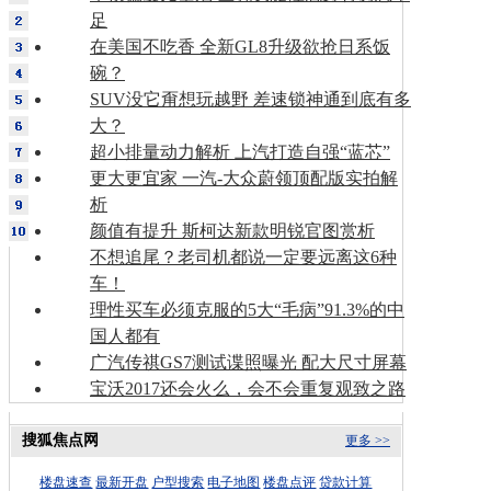
足
在美国不吃香 全新GL8升级欲抢日系饭
碗？
SUV没它甭想玩越野 差速锁神通到底有多
大？
超小排量动力解析 上汽打造自强“蓝芯”
更大更宜家 一汽-大众蔚领顶配版实拍解
析
颜值有提升 斯柯达新款明锐官图赏析
不想追尾？老司机都说一定要远离这6种
车！
理性买车必须克服的5大“毛病”91.3%的中
国人都有
广汽传祺GS7测试谍照曝光 配大尺寸屏幕
宝沃2017还会火么，会不会重复观致之路
搜狐焦点网
更多 >>
楼盘速查
最新开盘
户型搜索
电子地图
楼盘点评
贷款计算