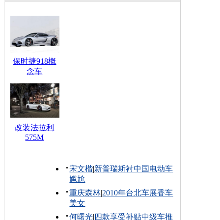
保时捷918概
念车
改装法拉利
575M
宋文楷
|
新普瑞斯衬中国电动车
尴尬
重庆森林
|
2010年台北车展香车
美女
何曙光
|
四款享受补贴中级车推