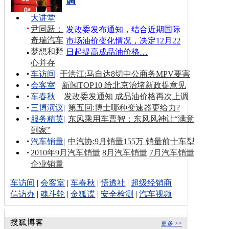
调
大讲堂
|
尹同跃：
发改委发布通知，结合近期国际
奇瑞汽车
市场油价变化情况，决定12月22
梦想和野
日起提高成品油价格…
心并存
车访间
|
于洪江:马自达8切中公商务MPV要害
会客室
|
新闻TOP10 给北京治堵新政提意见
车春秋
|
发改委发通知 成品油价格再次上调
三博演议
|
第五回:博士哪种变速器更给力?
服务精英
|
东风乘用车曹智：东风风神让“满意
到家”
汽车销量
|
中汽协:9月销量155万 销量前十车型
2010年9月汽车销量
8月汽车销量
7月汽车销量
企业销量
车访间
|
会客室
|
车春秋
|
悟透社
|
超级经销商
信访办
|
魂斗轮
|
金狐谍
|
安全检测
|
汽车视频
更多 >>