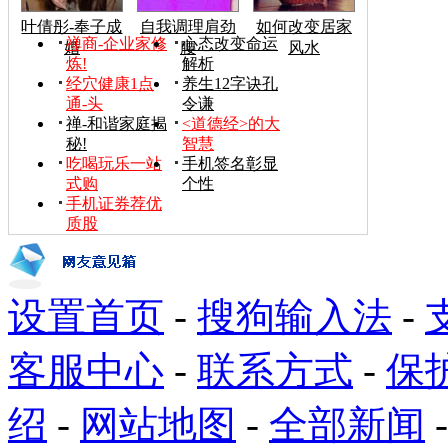
叶倩彤-奉子成
自我调理肩劲
如何改变居家
禅商-企业家修
心态改变命运
婚
腰
风水
炼!
解析
经穴健康1点
养生12字诀孔
通-头
令谦
禅-和谐家庭揭
<道德经>的大
秘!
智慧
吃喝玩乐一站
手机签名彰显
式购
个性
手机证券荐优
质股
设置首页
-
搜狗输入法
-
客服中心
-
联系方式
-
保
绍
-
网站地图
-
全部新闻