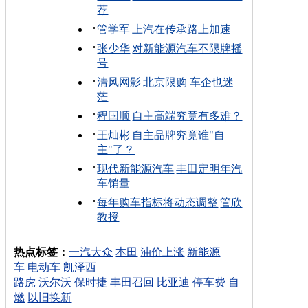
荐
管学军
|
上汽在传承路上加速
张少华
|
对新能源汽车不限牌摇
号
清风网影
|
北京限购 车企也迷
茫
程国顺
|
自主高端究竟有多难？
王灿彬
|
自主品牌究竟谁"自
主"了？
现代新能源汽车
|
丰田定明年汽
车销量
每年购车指标将动态调整
|
管欣
教授
热点标签：
一汽大众
本田
油价上涨
新能源
车
电动车
凯泽西
路虎
沃尔沃
保时捷
丰田召回
比亚迪
停车费
自
燃
以旧换新