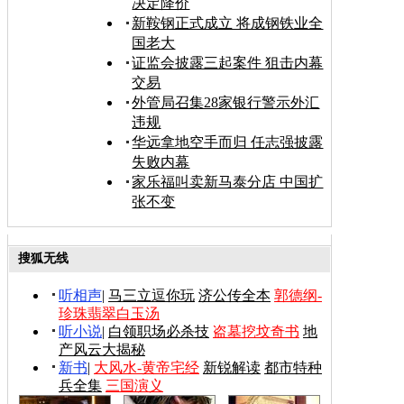
决定降价
新鞍钢正式成立 将成钢铁业全
国老大
证监会披露三起案件 狙击内幕
交易
外管局召集28家银行警示外汇
违规
华远拿地空手而归 任志强披露
失败内幕
家乐福叫卖新马泰分店 中国扩
张不变
搜狐无线
听相声
|
马三立逗你玩
济公传全本
郭德纲-
珍珠翡翠白玉汤
听小说
|
白领职场必杀技
盗墓挖坟奇书
地
产风云大揭秘
新书
|
大风水-黄帝宅经
新锐解读
都市特种
兵全集
三国演义