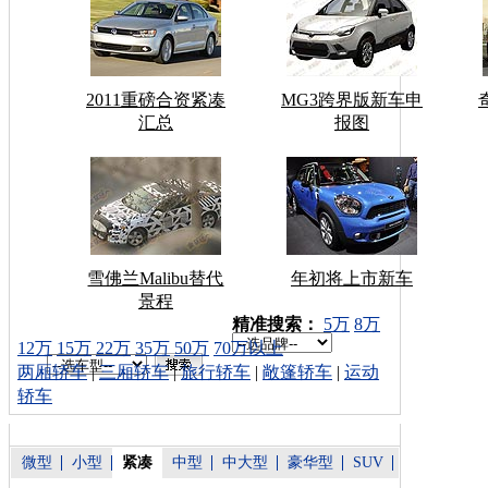
2011重磅合资紧凑
MG3跨界版新车申
汇总
报图
雪佛兰Malibu替代
年初将上市新车
景程
车型搜索：
精准搜索：
5万
8万
12万
15万
22万
35万
50万
70万以上
两厢轿车
|
三厢轿车
|
旅行轿车
|
敞篷轿车
|
运动
轿车
微型
小型
紧凑
中型
中大型
豪华型
SUV