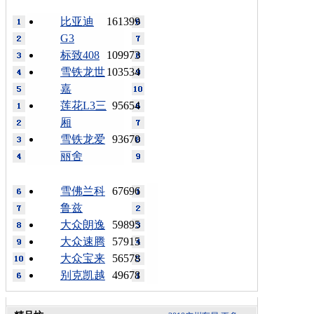
比亚迪
161399
G3
标致408
109973
雪铁龙世
103534
嘉
莲花L3三
95654
厢
雪铁龙爱
93670
丽舍
雪佛兰科
67696
鲁兹
大众朗逸
59895
大众速腾
57915
大众宝来
56578
别克凯越
49678