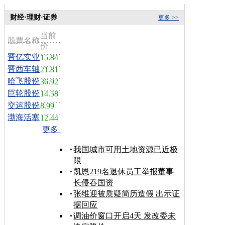
财经·理财·证券
更多 >>
当前
股票名称
价
晋亿实业
15.84
晋西车轴
21.81
哈飞股份
36.92
巨轮股份
14.58
交运股份
8.99
渤海活塞
12.44
更多
我国城市可用土地资源已近极
限
凯恩219名退休员工举报董事
长侵吞国资
张维迎被质疑简历造假 出示证
据回应
调油价窗口开启4天 发改委未