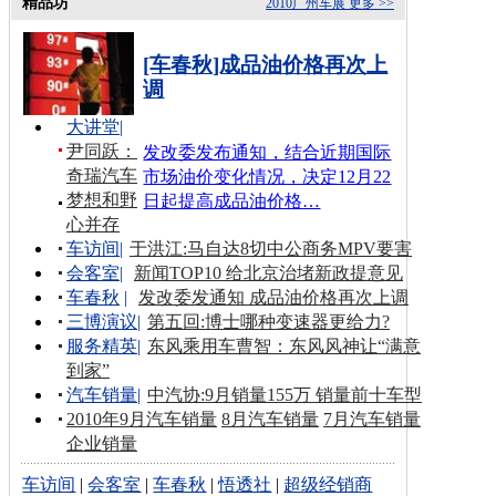
精品坊
2010广州车展
更多 >>
[车春秋]成品油价格再次上
调
大讲堂
|
尹同跃：
发改委发布通知，结合近期国际
奇瑞汽车
市场油价变化情况，决定12月22
梦想和野
日起提高成品油价格…
心并存
车访间
|
于洪江:马自达8切中公商务MPV要害
会客室
|
新闻TOP10 给北京治堵新政提意见
车春秋
|
发改委发通知 成品油价格再次上调
三博演议
|
第五回:博士哪种变速器更给力?
服务精英
|
东风乘用车曹智：东风风神让“满意
到家”
汽车销量
|
中汽协:9月销量155万 销量前十车型
2010年9月汽车销量
8月汽车销量
7月汽车销量
企业销量
车访间
|
会客室
|
车春秋
|
悟透社
|
超级经销商