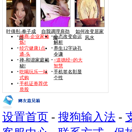
叶倩彤-奉子成
自我调理肩劲
如何改变居家
禅商-企业家修
心态改变命运
婚
腰
风水
炼!
解析
经穴健康1点
养生12字诀孔
通-头
令谦
禅-和谐家庭揭
<道德经>的大
秘!
智慧
吃喝玩乐一站
手机签名彰显
式购
个性
手机证券荐优
质股
设置首页
-
搜狗输入法
-