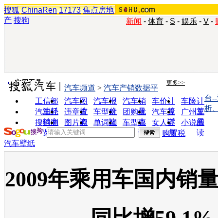
搜狐
ChinaRen
17173
焦点房地
产
搜狗
新闻
-
体育
-
S
-
娱乐
-
V
-
实用工具
更多>>
汽车频道
>
汽车产销数据平
台-
工信部
汽车图
汽车报
汽车销
车价计
车险计
析
油耗
片
价
量
算
算
汽车经
违章查
车型对
团购优
汽车投
广州车
销商
询
比
惠
诉
展
搜狗浏
图片欣
单词翻
车型查
女人宝
小说阅
览器
赏
译
询
典
读
购置税
汽车壁纸
2009年乘用车国内销量1