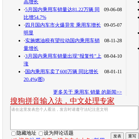
高增长
·
5月国内乘用车销量达81.22万辆 同
09-06-08
比增54.7%
·
四月国内车市火爆异常 乘用车增长
09-05-07
明显
·
实施燃油税有望拉动国内乘用车销
08-11-28
量增长
·
3月国内乘用车销量出现"报复性"上
08-04-10
涨
·
国内乘用车卖了600万辆 同比增长
08-01-11
20.4%(图)
更多关于
乘用车 销量
的新闻>>
搜狗拼音输入法，中文处理专家
隐藏地址
设为辩论话题