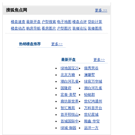
搜狐焦点网
更多 >>
楼盘速查
最新开盘
户型搜索
电子地图
楼盘点评
贷款计算
楼盘动态
购房导航
看房图片
户型图片
装修论坛
装修图库
热销楼盘推荐
更多>>
最新开盘
更多>>
绿地国宝21
领秀慧谷
北京方糖
澜馨墅
潮白河孔雀
绿宸万华城
国隆府
潮白河孔雀
宏泰·美墅
铂铭郡
廊坊新世界
世纪鸿通州
智汇雅苑
万科首开台
首开熙悦山
世纪星城
首城国际中
顺鑫·华玺
绿城·御园
远洋一方