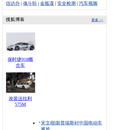
信访办
|
魂斗轮
|
金狐谍
|
安全检测
|
汽车视频
更多 >>
保时捷918概
念车
改装法拉利
575M
宋文楷
|
新普瑞斯衬中国电动车
尴尬