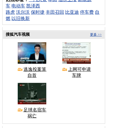
车
电动车
凯泽西
路虎
沃尔沃
保时捷
丰田召回
比亚迪
停车费
自
燃
以旧换新
搜狐汽车视频
更多 >>
逃逸投案算
上网可申请
自首
车牌
足球名宿车
祸亡