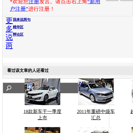
*欢迎您
注册
发言。请点击右上角
“新用
户注册”
进行注册！
更
我来说两句
多
精华区
辩论区
说
两
看过该文章的人还看过
18款新车于一季度
2011年重磅中级车
上市
汇总