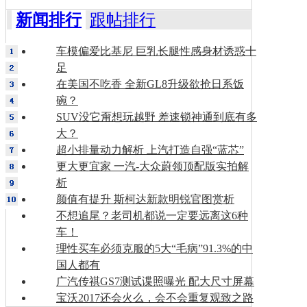
新闻排行
跟帖排行
车模偏爱比基尼 巨乳长腿性感身材诱惑十
足
在美国不吃香 全新GL8升级欲抢日系饭
碗？
SUV没它甭想玩越野 差速锁神通到底有多
大？
超小排量动力解析 上汽打造自强“蓝芯”
更大更宜家 一汽-大众蔚领顶配版实拍解
析
颜值有提升 斯柯达新款明锐官图赏析
不想追尾？老司机都说一定要远离这6种
车！
理性买车必须克服的5大“毛病”91.3%的中
国人都有
广汽传祺GS7测试谍照曝光 配大尺寸屏幕
宝沃2017还会火么，会不会重复观致之路