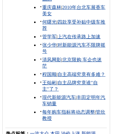
重庆森林
|
2010年台北车展香车
美女
何曙光
|
四款享受补贴中级车推
荐
管学军
|
上汽在传承路上加速
张少华
|
对新能源汽车不限牌摇
号
清风网影
|
北京限购 车企也迷
茫
程国顺
|
自主高端究竟有多难？
王灿彬
|
自主品牌究竟谁"自
主"了？
现代新能源汽车
|
丰田定明年汽
车销量
每年购车指标将动态调整
|
管欣
教授
热点标签：
一汽大众
本田
油价上涨
新能源