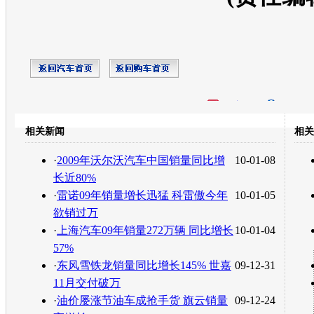
开心网
人人网
豆瓣
相关新闻
相关
转发至：
·
2009年沃尔沃汽车中国销量同比增
10-01-08
长近80%
·
雷诺09年销量增长迅猛 科雷傲今年
10-01-05
欲销过万
·
上海汽车09年销量272万辆 同比增长
10-01-04
57%
·
东风雪铁龙销量同比增长145% 世嘉
09-12-31
11月交付破万
·
油价屡涨节油车成抢手货 旗云销量
09-12-24