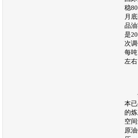
稳8
月底
品油
是2
次调
每吨1
左右
分
本已
的炼
空间
原
油