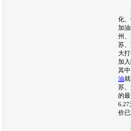
据
化、
加油
州、
苏、
大打
加入
其中
油
就
苏、
的最
6.
价已
刘