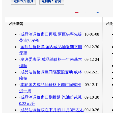
开心网
人人网
豆瓣
相关新闻
相关
转发至：
·
成品油调价窗口再现 两巨头率先提
10-01-08
柴油批发价
·
国际油价反弹 国内成品油近期下调
09-12-30
无望
·
发改委表示:成品油价格一年来基本
09-12-24
理顺
·
成品油价格调整间隔酝酿变动 或将
09-12-21
缩短
·
本轮国内成品油价格下调时间或推
09-12-11
迟一周
·
成品油调价窗口期推延 汽油价或涨
09-10-30
0.22元/升
·
成品油调价或在下月初 11月3日左右
09-10-26