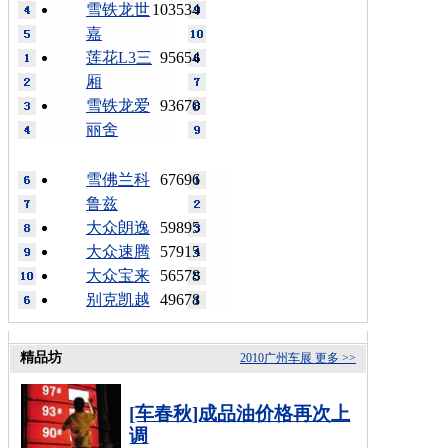
雪铁龙世
103534
嘉
莲花L3三
95654
厢
雪铁龙爱
93670
丽舍
雪佛兰科
67696
鲁兹
大众朗逸
59895
大众速腾
57915
大众宝来
56578
别克凯越
49678
精品坊
2010广州车展
更多 >>
[车春秋]成品油价格再次上
调