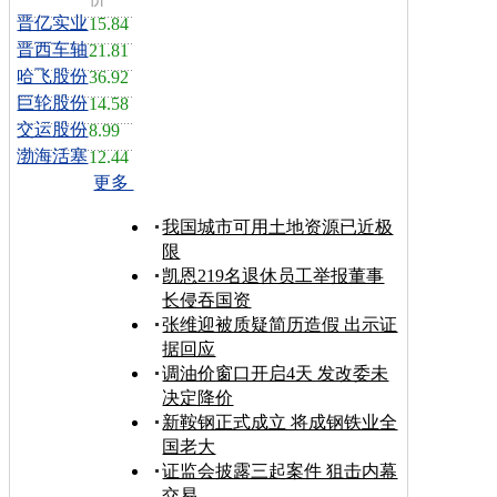
晋亿实业
15.84
晋西车轴
21.81
哈飞股份
36.92
巨轮股份
14.58
交运股份
8.99
渤海活塞
12.44
更多
我国城市可用土地资源已近极
限
凯恩219名退休员工举报董事
长侵吞国资
张维迎被质疑简历造假 出示证
据回应
调油价窗口开启4天 发改委未
决定降价
新鞍钢正式成立 将成钢铁业全
国老大
证监会披露三起案件 狙击内幕
交易