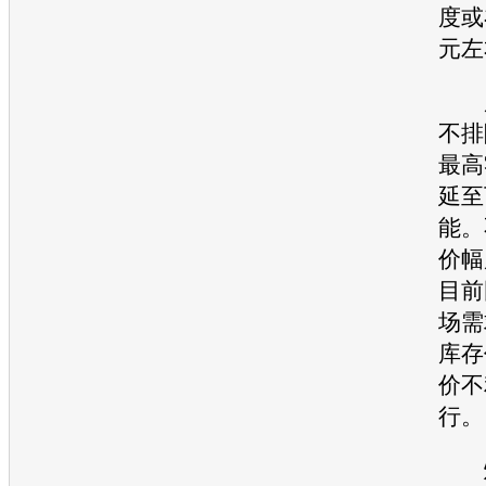
度或
元左
廖
不排
最高
延至
能。
价幅
目前
场需
库存
价
不
行。
炼