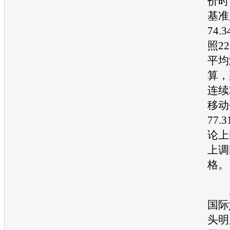
价时
基准
74.
照2
平均
算，
连续
移动
77.
论上
上调
格。
廖
国际
头明