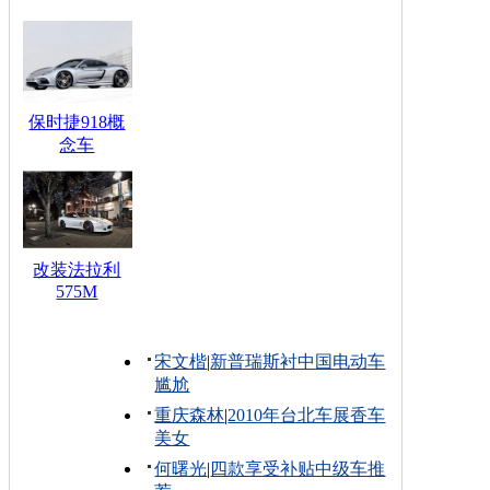
保时捷918概
念车
改装法拉利
575M
宋文楷
|
新普瑞斯衬中国电动车
尴尬
重庆森林
|
2010年台北车展香车
美女
何曙光
|
四款享受补贴中级车推