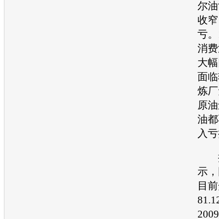
尔油
收窄
亏。
消费
大幅
面临
炼厂
原油
油都
入亏
据
示，
目前
81
20