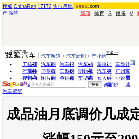
搜狐
ChinaRen
17173
焦点房地
产
搜狗
新闻
-
体育
-
S
-
娱乐
-
V
-
实用工具
更多>>
汽车频道
>
汽车新闻
>
产业新
闻
工信部
汽车图
汽车报
汽车销
车价计
车险计
油耗
片
价
量
算
算
汽车经
违章查
车型对
团购优
汽车投
广州车
销商
询
比
惠
诉
展
搜狗浏
图片欣
单词翻
车型查
女人宝
小说阅
览器
赏
译
询
典
读
购置税
汽车壁纸
成品油月底调价几成定