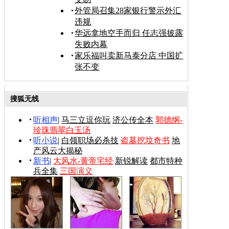
外管局召集28家银行警示外汇
违规
华远拿地空手而归 任志强披露
失败内幕
家乐福叫卖新马泰分店 中国扩
张不变
搜狐无线
听相声
|
马三立逗你玩
济公传全本
郭德纲-
珍珠翡翠白玉汤
听小说
|
白领职场必杀技
盗墓挖坟奇书
地
产风云大揭秘
新书
|
大风水-黄帝宅经
新锐解读
都市特种
兵全集
三国演义