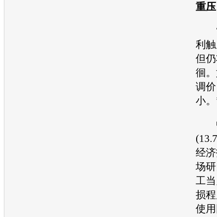
重压
“
利触
但仍
徊。
调价
小。
中
(13.
经济
场研
工当
损程
使用