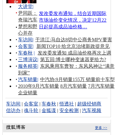
大讲堂
|
尹同跃：
发改委发布通知，结合近期国际
奇瑞汽车
市场油价变化情况，决定12月22
梦想和野
日起提高成品油价格…
心并存
车访间
|
于洪江:马自达8切中公商务MPV要害
会客室
|
新闻TOP10 给北京治堵新政提意见
车春秋
|
发改委发通知 成品油价格再次上调
三博演议
|
第五回:博士哪种变速器更给力?
服务精英
|
东风乘用车曹智：东风风神让“满意
到家”
汽车销量
|
中汽协:9月销量155万 销量前十车型
2010年9月汽车销量
8月汽车销量
7月汽车销量
企业销量
车访间
|
会客室
|
车春秋
|
悟透社
|
超级经销商
信访办
|
魂斗轮
|
金狐谍
|
安全检测
|
汽车视频
更多 >>