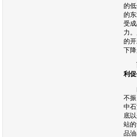
的低
的东
受成
力。
的开
下降
两
利促
由
不振
中石
底以
站的
品油