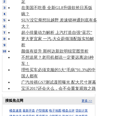
足
在美国不吃香 全新GL8升级欲抢日系饭
碗？
SUV没它甭想玩越野 差速锁神通到底有多
大？
超小排量动力解析 上汽打造自强“蓝芯”
更大更宜家 一汽-大众蔚领顶配版实拍解
析
颜值有提升 斯柯达新款明锐官图赏析
不想追尾？老司机都说一定要远离这6种
车！
理性买车必须克服的5大“毛病”91.3%的中
国人都有
广汽传祺GS7测试谍照曝光 配大尺寸屏幕
宝沃2017还会火么，会不会重复观致之路
搜狐焦点网
更多 >>
楼盘速查
最新开盘
户型搜索
电子地图
楼盘点评
贷款计算