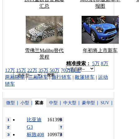
汇总
报图
雪佛兰Malibu替代
年初将上市新车
景程
车型搜索：
精准搜索：
5万
8万
12万
15万
22万
35万
50万
70万以上
两厢轿车
|
三厢轿车
|
旅行轿车
|
敞篷轿车
|
运动
轿车
微型
小型
紧凑
中型
中大型
豪华型
SUV
比亚迪
161399
G3
标致408
109973