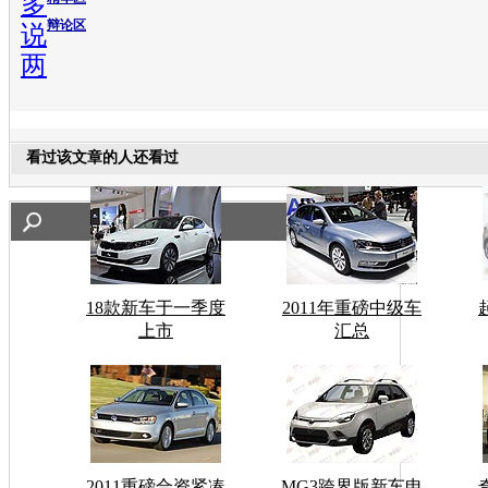
多
辩论区
说
两
看过该文章的人还看过
18款新车于一季度
2011年重磅中级车
上市
汇总
2011重磅合资紧凑
MG3跨界版新车申