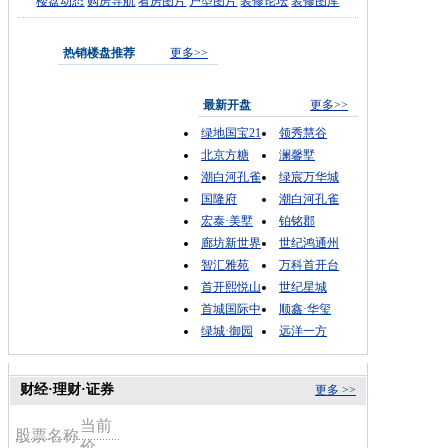
楼盘动态
购房导航
看房图片
户型图片
装修论坛
装修图库
热销楼盘推荐
更多>>
最新开盘
更多>>
绿地国宝21
领秀慧谷
北京方糖
澜馨墅
潮白河孔雀
绿宸万华城
国隆府
潮白河孔雀
宏泰·美墅
铂铭郡
廊坊新世界
世纪鸿通州
智汇雅苑
万科首开台
首开熙悦山
世纪星城
首城国际中
顺鑫·华玺
绿城·御园
远洋一方
财经·理财·证券
更多 >>
当前
股票名称
价