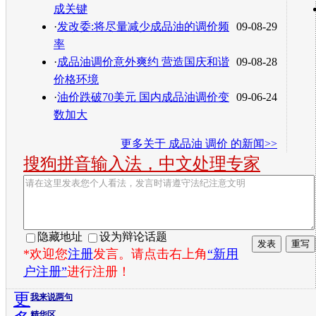
成关键
·
发改委:将尽量减少成品油的调价频
09-08-29
率
·
成品油调价意外爽约 营造国庆和谐
09-08-28
价格环境
·
油价跌破70美元 国内成品油调价变
09-06-24
数加大
更多关于
成品油 调价
的新闻>>
搜狗拼音输入法，中文处理专家
隐藏地址
设为辩论话题
*欢迎您
注册
发言。请点击右上角
“新用
户注册”
进行注册！
更
我来说两句
精华区