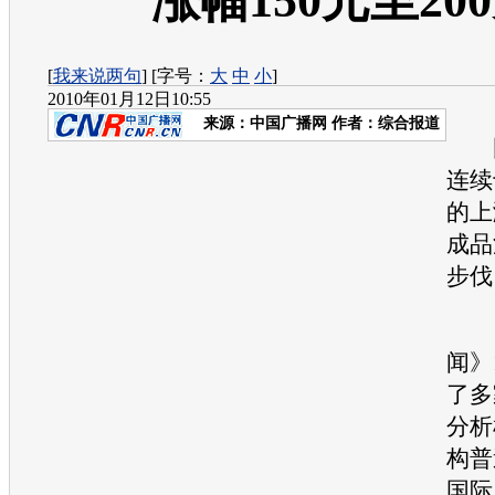
涨幅150元至20
[
我来说两句
] [字号：
大
中
小
]
2010年01月12日10:55
来源：
中国广播网
作者：综合报道
国
连续
的上
成品
步伐
《
闻》
了多
分析
构普
国际