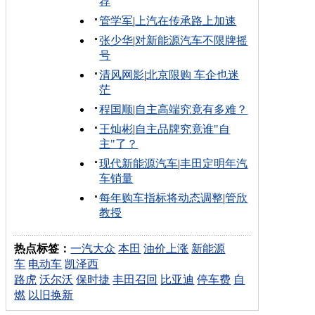
荐
管学军
|
上汽在传承路上加速
张少华
|
对新能源汽车不限牌摇
号
清风网影
|
北京限购 车企也迷
茫
程国顺
|
自主高端究竟有多难？
王灿彬
|
自主品牌究竟谁"自
主"了？
现代新能源汽车
|
丰田定明年汽
车销量
每年购车指标将动态调整
|
管欣
教授
热点标签：
一汽大众
本田
油价上涨
新能源
车
电动车
凯泽西
路虎
沃尔沃
保时捷
丰田召回
比亚迪
停车费
自
燃
以旧换新