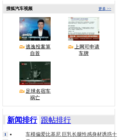
搜狐汽车视频
更多 >>
逃逸投案算
上网可申请
自首
车牌
足球名宿车
祸亡
新闻排行
跟帖排行
车模偏爱比基尼 巨乳长腿性感身材诱惑十