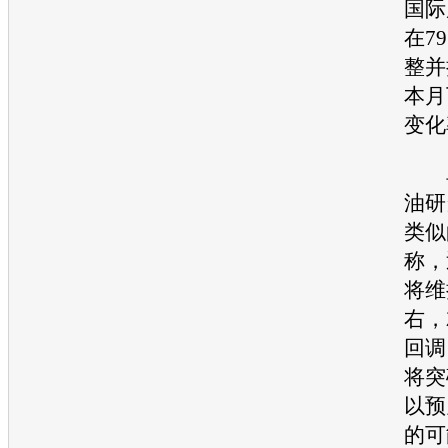
国际
在7
整并
本月
变化
卓
油研
类似
称，
将维
右，
回调
将突
以预
的可