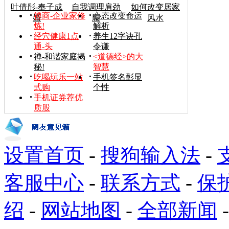
叶倩彤-奉子成
自我调理肩劲
如何改变居家
禅商-企业家修
心态改变命运
婚
腰
风水
炼!
解析
经穴健康1点
养生12字诀孔
通-头
令谦
禅-和谐家庭揭
<道德经>的大
秘!
智慧
吃喝玩乐一站
手机签名彰显
式购
个性
手机证券荐优
质股
设置首页
-
搜狗输入法
-
客服中心
-
联系方式
-
保
绍
-
网站地图
-
全部新闻