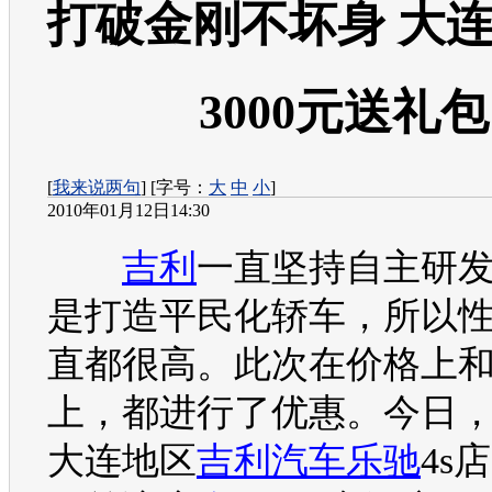
打破金刚不坏身 大
3000元送礼包
[
我来说两句
] [字号：
大
中
小
]
2010年01月12日14:30
吉利
一直坚持自主研
是打造平民化轿车，所以
直都很高。此次在价格上
上，都进行了优惠。今日
大连地区
吉利汽车
乐驰
4s