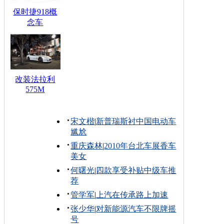
保时捷918概
念车
改装法拉利
575M
宋文楷
|
新普瑞斯衬中国电动车
尴尬
重庆森林
|
2010年台北车展香车
美女
何曙光
|
四款享受补贴中级车推
荐
管学军
|
上汽在传承路上加速
张少华
|
对新能源汽车不限牌摇
号