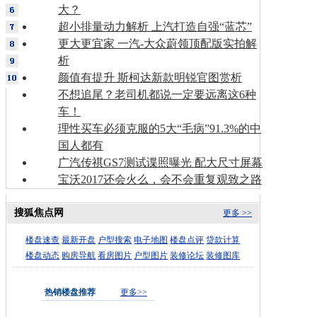
大？
超小排量动力解析 上汽打造自强“蓝芯”
更大更宜家 一汽-大众蔚领顶配版实拍解
析
颜值有提升 斯柯达新款明锐官图赏析
不想追尾？老司机都说一定要远离这6种
车！
理性买车必须克服的5大“毛病”91.3%的中
国人都有
广汽传祺GS7测试谍照曝光 配大尺寸屏幕
宝沃2017还会火么，会不会重复观致之路
搜狐焦点网
更多 >>
楼盘速查
最新开盘
户型搜索
电子地图
楼盘点评
贷款计算
楼盘动态
购房导航
看房图片
户型图片
装修论坛
装修图库
热销楼盘推荐
更多>>