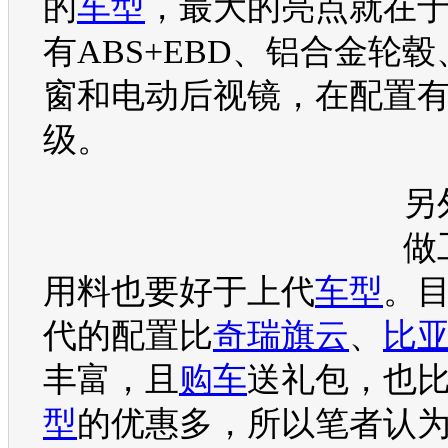
的
车型
，最大的亮点就在
有ABS+EBD、铝合金轮毂
窗和电动后视镜，在配置
级。
另
做
用料也要好于上代
车型
。
代的配置比
奇瑞旗云
、
比亚
丰富，且
购车
送礼包，也比
型
的优惠多，所以笔者认