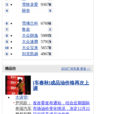
雪铁龙爱
93670
丽舍
雪佛兰科
67696
鲁兹
大众朗逸
59895
大众速腾
57915
大众宝来
56578
别克凯越
49678
精品坊
2010广州车展
更多 >>
[车春秋]成品油价格再次上
调
大讲堂
|
尹同跃：
发改委发布通知，结合近期国际
奇瑞汽车
市场油价变化情况，决定12月22