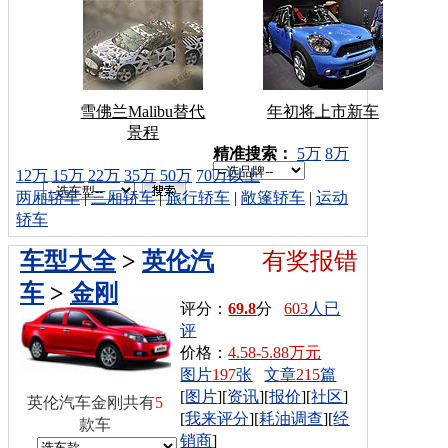
雪佛兰Malibu替代
年初将上市新车
景程
车型搜索：
精准搜索：
5万
8万
12万
15万
22万
35万
50万
70万以上
两厢轿车
|
三厢轿车
|
旅行轿车
|
敞篷轿车
|
运动
轿车
车型大全
>
英伦汽
有奖报错
车
>
金刚
评分：
69.8
分
603
人已
评
价格：
4.58-5.88万元
图片
197
张
文章
215
篇
[
图片
][
资讯
][
报价
][
社区
]
英伦汽车金刚共有
5
[
我来评分
][
耗油调查
][
经
款车
销商
]