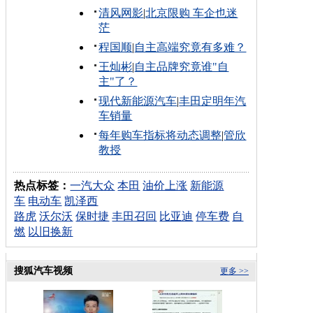
清风网影
|
北京限购 车企也迷
茫
程国顺
|
自主高端究竟有多难？
王灿彬
|
自主品牌究竟谁"自
主"了？
现代新能源汽车
|
丰田定明年汽
车销量
每年购车指标将动态调整
|
管欣
教授
热点标签：
一汽大众
本田
油价上涨
新能源
车
电动车
凯泽西
路虎
沃尔沃
保时捷
丰田召回
比亚迪
停车费
自
燃
以旧换新
搜狐汽车视频
更多 >>