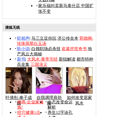
家乐福叫卖新马泰分店 中国扩
张不变
搜狐无线
听相声
|
马三立逗你玩
济公传全本
郭德纲-
珍珠翡翠白玉汤
听小说
|
白领职场必杀技
盗墓挖坟奇书
地
产风云大揭秘
新书
|
大风水-黄帝宅经
新锐解读
都市特种
兵全集
三国演义
叶倩彤-奉子成
自我调理肩劲
如何改变居家
禅商-企业家修
心态改变命运
婚
腰
风水
炼!
解析
经穴健康1点
养生12字诀孔