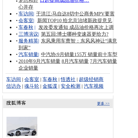
梦想和野
日起提高成品油价格…
心并存
车访间
|
于洪江:马自达8切中公商务MPV要害
会客室
|
新闻TOP10 给北京治堵新政提意见
车春秋
|
发改委发通知 成品油价格再次上调
三博演议
|
第五回:博士哪种变速器更给力?
服务精英
|
东风乘用车曹智：东风风神让“满意
到家”
汽车销量
|
中汽协:9月销量155万 销量前十车型
2010年9月汽车销量
8月汽车销量
7月汽车销量
企业销量
车访间
|
会客室
|
车春秋
|
悟透社
|
超级经销商
信访办
|
魂斗轮
|
金狐谍
|
安全检测
|
汽车视频
更多 >>