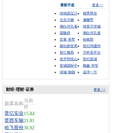
最新开盘
更多>>
绿地国宝21
领秀慧谷
北京方糖
澜馨墅
潮白河孔雀
绿宸万华城
国隆府
潮白河孔雀
宏泰·美墅
铂铭郡
廊坊新世界
世纪鸿通州
智汇雅苑
万科首开台
首开熙悦山
世纪星城
首城国际中
顺鑫·华玺
绿城·御园
远洋一方
财经·理财·证券
更多 >>
当前
股票名称
价
晋亿实业
15.84
晋西车轴
21.81
哈飞股份
36.92