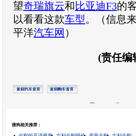
望
奇瑞旗云
和
比亚迪F3
的
以看看这款
车型
。（信息
平洋
汽车网
）
(责任编
开心网
人人网
豆瓣
搜狗相关推荐：
转发至：
金刚的高清视频
吉利金刚报价
变形金刚
吉利金刚