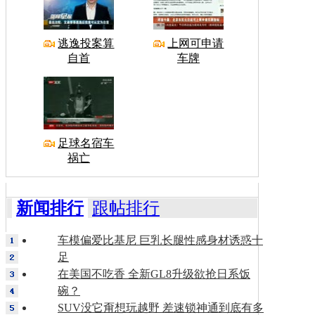
逃逸投案算
上网可申请
自首
车牌
足球名宿车
祸亡
新闻排行
跟帖排行
车模偏爱比基尼 巨乳长腿性感身材诱惑十
足
在美国不吃香 全新GL8升级欲抢日系饭
碗？
SUV没它甭想玩越野 差速锁神通到底有多