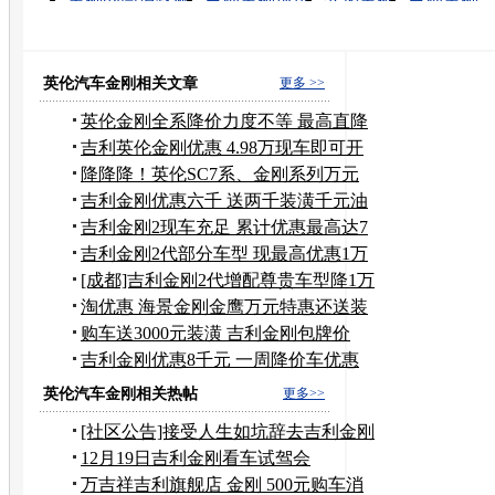
金刚有什么用
电影金刚
百变金刚
金刚葫芦娃
战神
葫芦小金刚
英伦汽车金刚相关文章
更多 >>
英伦金刚全系降价力度不等 最高直降
万元
吉利英伦金刚优惠 4.98万现车即可开
回家
降降降！英伦SC7系、金刚系列万元
钜惠
吉利金刚优惠六千 送两千装潢千元油
卡
吉利金刚2现车充足 累计优惠最高达7
千
吉利金刚2代部分车型 现最高优惠1万
元
[成都]吉利金刚2代增配尊贵车型降1万
元
淘优惠 海景金刚金鹰万元特惠还送装
饰
购车送3000元装潢 吉利金刚包牌价
5.68万
吉利金刚优惠8千元 一周降价车优惠
汇总
英伦汽车金刚相关热帖
更多>>
[社区公告]接受人生如坑辞去吉利金刚
论坛斑竹职务
12月19日吉利金刚看车试驾会
万吉祥吉利旗舰店 金刚 500元购车消