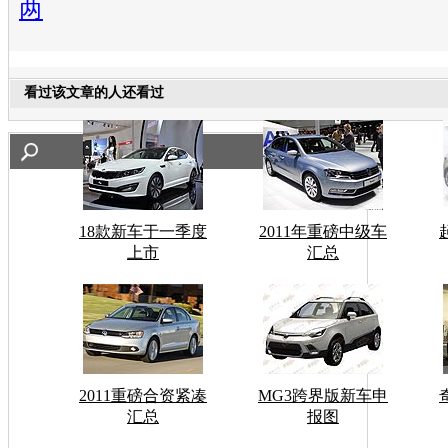
两
看过该文章的人还看过
18款新车于一季度
2011年重磅中级车
上市
汇总
2011重磅合资紧凑
MG3跨界版新车申
汇总
报图