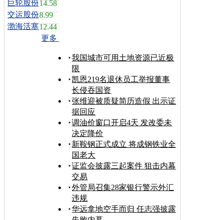
巨轮股份
14.58
交运股份
8.99
渤海活塞
12.44
更多
我国城市可用土地资源已近极
限
凯恩219名退休员工举报董事
长侵吞国资
张维迎被质疑简历造假 出示证
据回应
调油价窗口开启4天 发改委未
决定降价
新鞍钢正式成立 将成钢铁业全
国老大
证监会披露三起案件 狙击内幕
交易
外管局召集28家银行警示外汇
违规
华远拿地空手而归 任志强披露
失败内幕