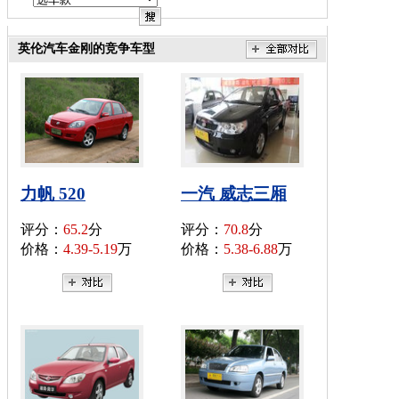
英伦汽车金刚的竞争车型
力帆 520
一汽 威志三厢
评分：
65.2
分
评分：
70.8
分
价格：
4.39-5.19
万
价格：
5.38-6.88
万