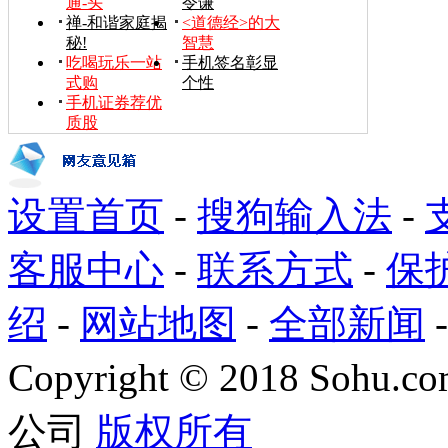
通-头
令谦
禅-和谐家庭揭
<道德经>的大
秘!
智慧
吃喝玩乐一站
手机签名彰显
式购
个性
手机证券荐优
质股
设置首页
-
搜狗输入法
-
客服中心
-
联系方式
-
保
绍
-
网站地图
-
全部新闻
Copyright
©
2018 Sohu.com
公司
版权所有