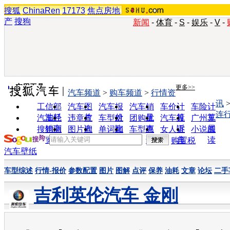
搜狐
ChinaRen
17173
焦点房地
产
搜狗
新闻
-
体育
-
S
-
娱乐
-
V
-
实用工具
更多>>
汽车频道
>
购车频道
>
行情资
讯
工信部
汽车图
汽车报
汽车销
车价计
车险计
连
油耗
片
价
量
算
算
汽车经
违章查
车型对
团购优
汽车投
广州车
销商
询
比
惠
诉
展
搜狗浏
图片欣
单词翻
车型查
女人宝
小说阅
览器
赏
译
询
典
读
购置税
汽车壁纸
车型综述
行情-报价
参数配置
图片
图解
点评
保养
油耗
文章
论坛
二手
吉利英伦汽车 金刚