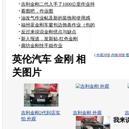
费券
吉利金刚二代入手了1000公里作业持
续更新中
看图吧，作业图
油改气作业帖及新的装饰和使用感
受……
福州蓝金刚车窗包边饰条作业（包的
不满意）
反过来说说金刚优点与缺点
新人报道，发新贴-红色金刚
廊坊金刚扶手箱作业
(
外观
38
张
内饰
38
张
英伦汽车 金刚 相
关图片
吉利金刚2代到店实
吉利金刚 外观
吉
拍 外观
我来