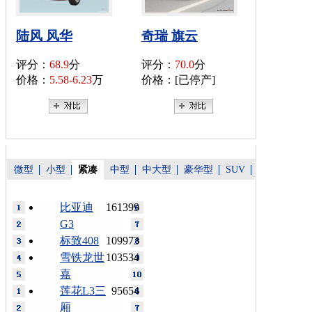
陆风 风华
奇瑞 旗云
评分：
68.9
分
评分：
70.0
分
价格：
5.58-6.23
万
价格：[已停产]
微型
小型
紧凑
中型
中大型
豪华型
SUV
比亚迪
161399
G3
标致408
109973
雪铁龙世
103534
嘉
莲花L3三
95654
厢