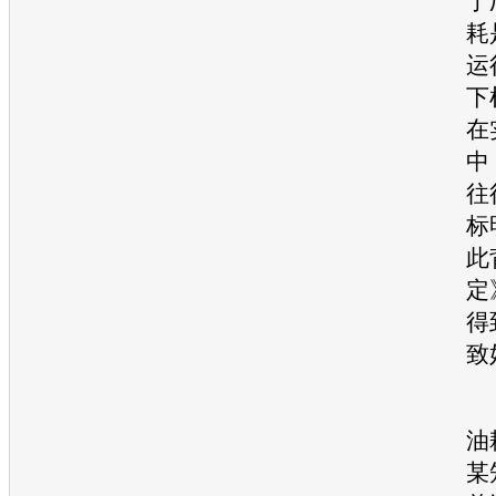
于
耗
运
下
在
中
往
标
此
定
得
致
油
某