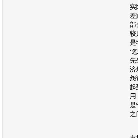
实
差
部
较
是
‘
先
济
怨
起
用
是
之
市