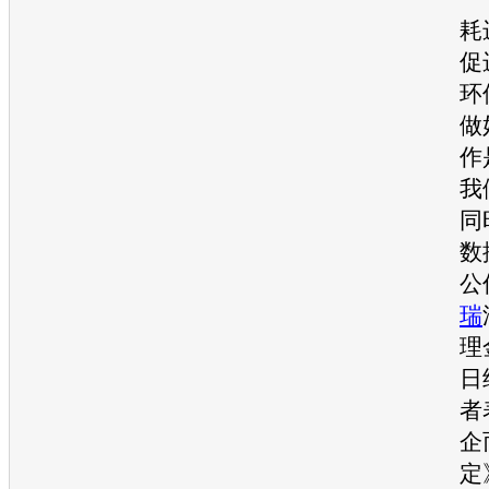
耗
促
环
做
作
我
同
数
公
瑞
理
日
者
企
定