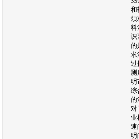
3
和
须
料
识
的
求
过
测
明
综
的
对
业
速
明