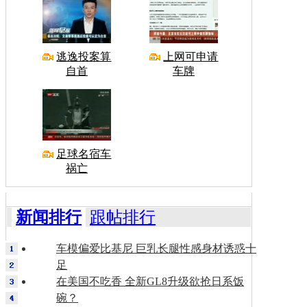
逃逸投案算
上网可申请
自首
车牌
足球名宿车
祸亡
新闻排行
跟帖排行
车模偏爱比基尼 巨乳长腿性感身材诱惑十
足
在美国不吃香 全新GL8升级欲抢日系饭
碗？