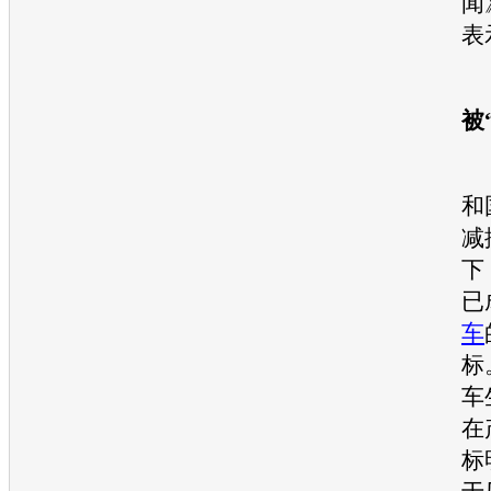
闻
表
被
和
减
下
已
车
标
车
在
标