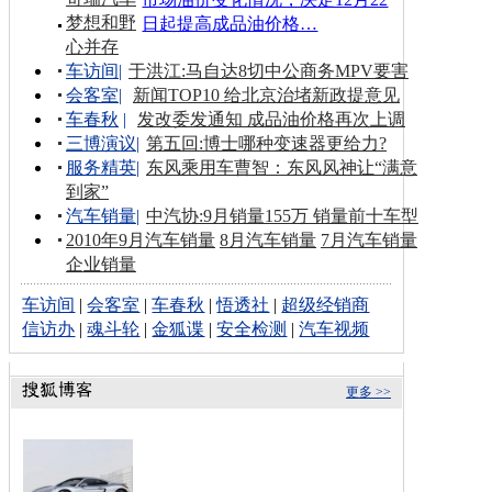
梦想和野
日起提高成品油价格…
心并存
车访间
|
于洪江:马自达8切中公商务MPV要害
会客室
|
新闻TOP10 给北京治堵新政提意见
车春秋
|
发改委发通知 成品油价格再次上调
三博演议
|
第五回:博士哪种变速器更给力?
服务精英
|
东风乘用车曹智：东风风神让“满意
到家”
汽车销量
|
中汽协:9月销量155万 销量前十车型
2010年9月汽车销量
8月汽车销量
7月汽车销量
企业销量
车访间
|
会客室
|
车春秋
|
悟透社
|
超级经销商
信访办
|
魂斗轮
|
金狐谍
|
安全检测
|
汽车视频
更多 >>