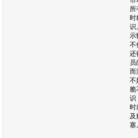
所
时
识
示
不
还
员
而
不
脆
识
时
及
塞