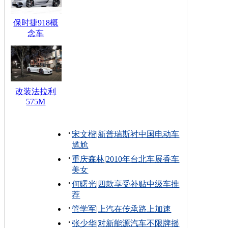
保时捷918概
念车
改装法拉利
575M
宋文楷
|
新普瑞斯衬中国电动车
尴尬
重庆森林
|
2010年台北车展香车
美女
何曙光
|
四款享受补贴中级车推
荐
管学军
|
上汽在传承路上加速
张少华
|
对新能源汽车不限牌摇