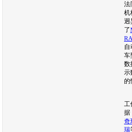
法
机
迥
了
RA
自
车
数
示
的
工
据
奇
瑞