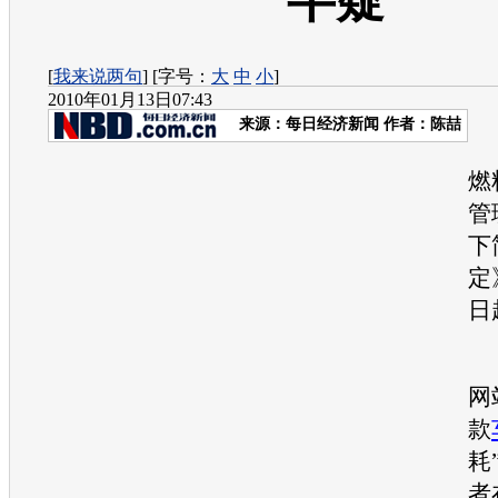
半疑”
[
我来说两句
] [字号：
大
中
小
]
2010年01月13日07:43
来源：
每日经济新闻
作者：陈喆
燃
管
下
定
日
网
款
耗
者