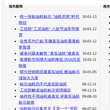
豆瓣
相关新闻
相关
转发至：
·
统一张贴油耗标志 "油耗忽悠"时代
10-01-13
终结
·
工信部"工况油耗" 八款节油车型推
10-01-12
荐
·
在售车均已贴 车辆真实油耗看黄标
10-01-12
更靠谱
·
诸多问题未解答 "真实油耗"难真实
10-01-12
·
新赛欧空间增大油耗降低 访SII总监
10-01-11
陈俊
·
部分经销商回避真实油耗 燃油标示
10-01-05
须加大力度
·
标示油耗仍不代表实际油耗
09-12-31
·
工信部解读油耗标示管理规定
09-12-31
·
操作性不强油耗难真实 评新车油耗
09-08-10
标示新规
·
油耗标示征集意见 又是一个"牙防
09-07-02