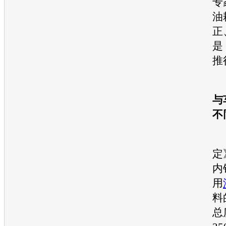
专
油
正
是
推
与
不
定
内
用
料
总