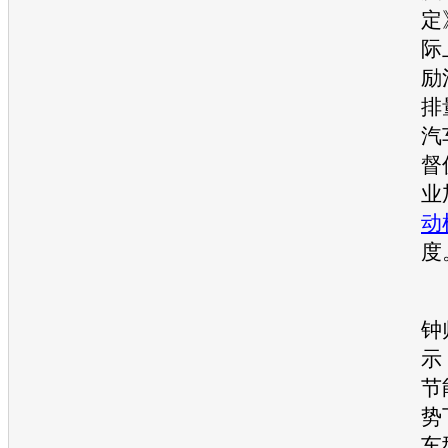
定
际
励
排
汽
督
业
动
度
钟
示
节
势
车