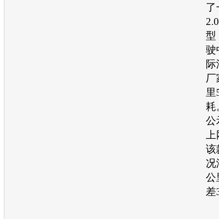
了
2
型
驶
际
厂
里
耗
公
上
该
况
公
差
“