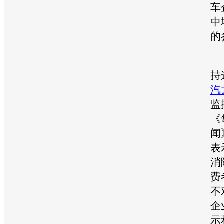
车
中
的
“
持
汽
监
《
闻
表
消
费
不
企
示