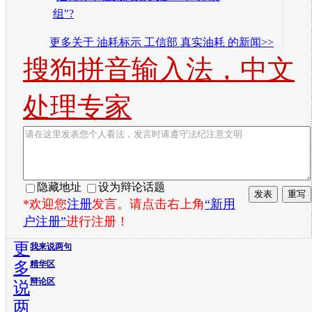
组"?
更多关于
油耗标示 工信部 真实油耗
的新闻>>
搜狗拼音输入法，中文
处理专家
隐藏地址
设为辩论话题
*欢迎您
注册
发言。请点击右上角
“新用
户注册”
进行注册！
更
我来说两句
多
精华区
辩论区
说
两