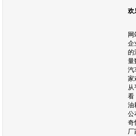
欢
网
企
的
量
汽
家
从
看
油
公
奇
厂