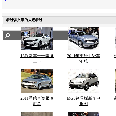
看过该文章的人还看过
18款新车于一季度
2011年重磅中级车
上市
汇总
2011重磅合资紧凑
MG3跨界版新车申
汇总
报图