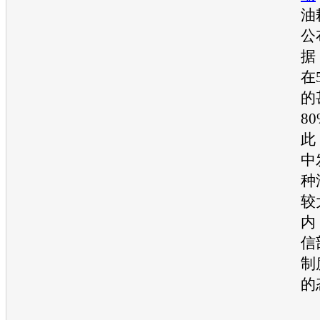
油
公
据
在
的
8
此
中
种
较
内
信
制
的
“