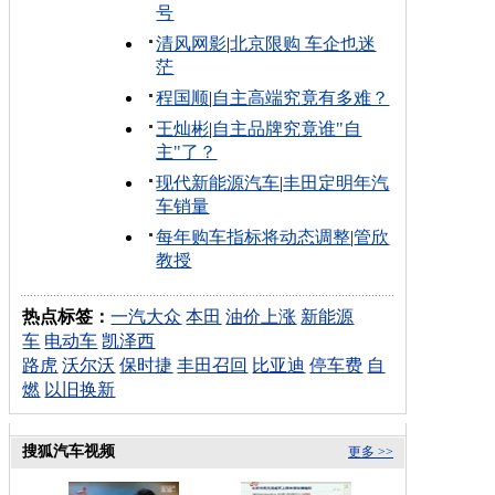
号
清风网影
|
北京限购 车企也迷
茫
程国顺
|
自主高端究竟有多难？
王灿彬
|
自主品牌究竟谁"自
主"了？
现代新能源汽车
|
丰田定明年汽
车销量
每年购车指标将动态调整
|
管欣
教授
热点标签：
一汽大众
本田
油价上涨
新能源
车
电动车
凯泽西
路虎
沃尔沃
保时捷
丰田召回
比亚迪
停车费
自
燃
以旧换新
搜狐汽车视频
更多 >>