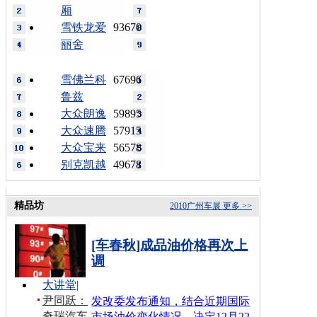
厢
雪铁龙爱
93670
丽舍
雪佛兰科
67696
鲁兹
大众朗逸
59895
大众速腾
57915
大众宝来
56578
别克凯越
49678
精品坊
2010广州车展
更多 >>
[车春秋]成品油价格再次上
调
大讲堂
|
尹同跃：
发改委发布通知，结合近期国际
奇瑞汽车
市场油价变化情况，决定12月22