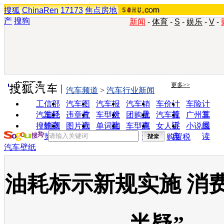
搜狐
ChinaRen
17173
焦点房地
产
搜狗
新闻
-
体育
-
S
-
娱乐
-
V
-
实用工具
更多>>
汽车频道
>
汽车行业新闻
工信部
汽车图
汽车报
汽车销
车价计
车险计
油耗
片
价
量
算
算
汽车经
违章查
车型对
团购优
汽车投
广州车
销商
询
比
惠
诉
展
搜狗浏
图片欣
单词翻
车型查
女人宝
小说阅
览器
赏
译
询
典
读
购置税
汽车壁纸
油耗标示新规实施 消