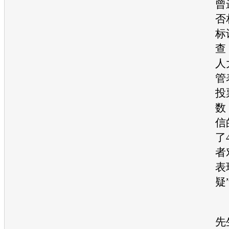
曾
否
标
查
人
管
投
数
信
了
者
表
疑
先