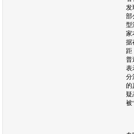
发
部
型
家
据
距
普
表
分
的
疑
被