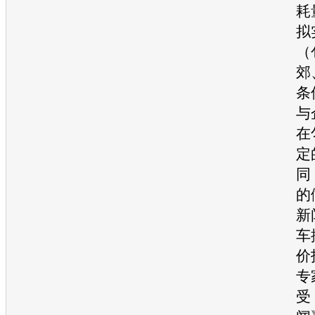
耗
拟
（
郊
条
与
在
定
同
的
新
车
价
专
受