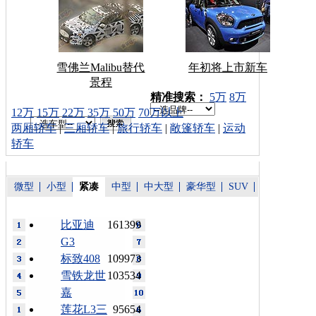
雪佛兰Malibu替代
年初将上市新车
景程
车型搜索：
精准搜索：
5万
8万
12万
15万
22万
35万
50万
70万以上
两厢轿车
|
三厢轿车
|
旅行轿车
|
敞篷轿车
|
运动
轿车
微型
小型
紧凑
中型
中大型
豪华型
SUV
比亚迪
161399
G3
标致408
109973
雪铁龙世
103534
嘉
莲花L3三
95654