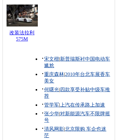
改装法拉利
575M
宋文楷
|
新普瑞斯衬中国电动车
尴尬
重庆森林
|
2010年台北车展香车
美女
何曙光
|
四款享受补贴中级车推
荐
管学军
|
上汽在传承路上加速
张少华
|
对新能源汽车不限牌摇
号
清风网影
|
北京限购 车企也迷
茫