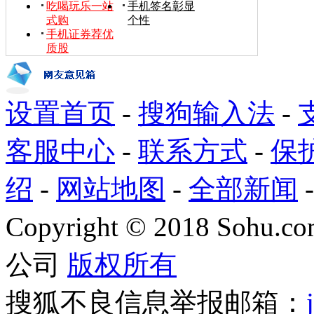
吃喝玩乐一站
手机签名彰显
式购
个性
手机证券荐优
质股
设置首页
-
搜狗输入法
-
客服中心
-
联系方式
-
保
绍
-
网站地图
-
全部新闻
Copyright
©
2018 Sohu.com
公司
版权所有
搜狐不良信息举报邮箱：