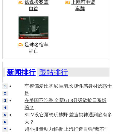
逃逸投案算
上网可申请
自首
车牌
足球名宿车
祸亡
新闻排行
跟帖排行
车模偏爱比基尼 巨乳长腿性感身材诱惑十
足
在美国不吃香 全新GL8升级欲抢日系饭
碗？
SUV没它甭想玩越野 差速锁神通到底有多
大？
超小排量动力解析 上汽打造自强“蓝芯”