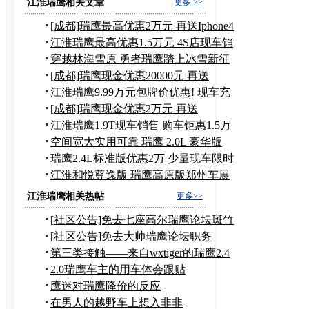
江淮瑞鹰相关文章
更多 >>
[成都]瑞鹰最高优惠2万元 再送Iphone4
江淮瑞鹰最高优惠1.5万元 4S店现车销
售
穿越林海雪原 勇者瑞鹰踏上冰雪新征
程
[成都]瑞鹰现金优惠20000元 再送
IPHONE4
江淮瑞鹰9.99万元包牌价优惠! 现车充
足
[成都]瑞鹰现金优惠2万元 再送
IPHONE4
江淮瑞鹰1.9T现车销售 购车钜惠1.5万
元
空间宽大实用可靠 瑞鹰 2.0L 豪华版
瑞鹰2.4L标准版优惠2万 少量现车限时
购
江淮和悦尊逸版 瑞鹰高原版郑州车展
上市
江淮瑞鹰相关热帖
更多>>
[社区公告]免去七座高尔瑞鹰论坛斑竹
职务
[社区公告]免去大帅瑞鹰论坛职务
第三类接触——来自wxtiger的瑞鹰2.4
报告（不断更新中）
2.0瑞鹰车主的用车体会跟贴
鹰迷对瑞鹰降价的反应
在男人的越野车上想入非非