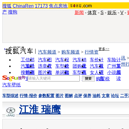
搜狐
ChinaRen
17173
焦点房地
产
搜狗
新闻
-
体育
-
S
-
娱乐
-
V
-
实用工具
更多>>
汽车频道
>
购车频道
>
行情资
讯
工信部
汽车图
汽车报
汽车销
车价计
车险计
州
油耗
片
价
量
算
算
汽车经
违章查
车型对
团购优
汽车投
广州车
销商
询
比
惠
诉
展
搜狗浏
图片欣
单词翻
车型查
女人宝
小说阅
览器
赏
译
询
典
读
购置税
汽车壁纸
车型综述
行情-报价
参数配置
图片
图解
点评
保养
油耗
文章
论坛
二手
江淮 瑞鹰