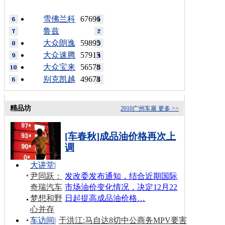
雪佛兰科
67696
鲁兹
大众朗逸
59895
大众速腾
57915
大众宝来
56578
别克凯越
49678
精品坊
2010广州车展
更多 >>
[车春秋]成品油价格再次上
调
大讲堂
|
尹同跃：
发改委发布通知，结合近期国际
奇瑞汽车
市场油价变化情况，决定12月22
梦想和野
日起提高成品油价格…
心并存
车访间
|
于洪江:马自达8切中公商务MPV要害