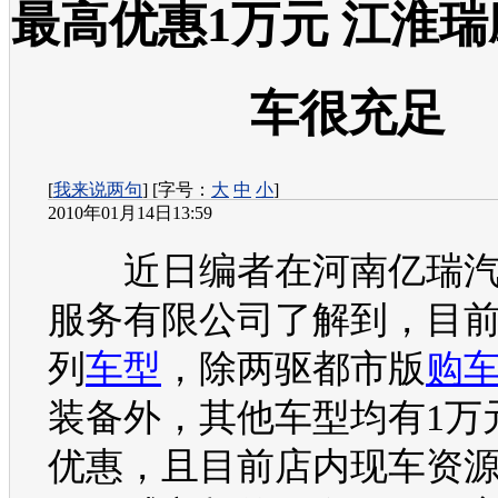
最高优惠1万元 江淮
车很充足
[
我来说两句
] [字号：
大
中
小
]
2010年01月14日13:59
近日编者在河南亿瑞汽
服务有限公司了解到，目
列
车型
，除两驱都市版
购
装备外，其他
车型
均有1万
优惠，且目前店内现车资