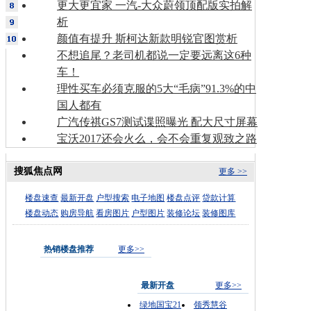
更大更宜家 一汽-大众蔚领顶配版实拍解
析
颜值有提升 斯柯达新款明锐官图赏析
不想追尾？老司机都说一定要远离这6种
车！
理性买车必须克服的5大“毛病”91.3%的中
国人都有
广汽传祺GS7测试谍照曝光 配大尺寸屏幕
宝沃2017还会火么，会不会重复观致之路
搜狐焦点网
更多 >>
楼盘速查
最新开盘
户型搜索
电子地图
楼盘点评
贷款计算
楼盘动态
购房导航
看房图片
户型图片
装修论坛
装修图库
热销楼盘推荐
更多>>
最新开盘
更多>>
绿地国宝21
领秀慧谷