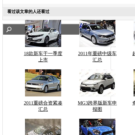
看过该文章的人还看过
18款新车于一季度
2011年重磅中级车
上市
汇总
2011重磅合资紧凑
MG3跨界版新车申
汇总
报图