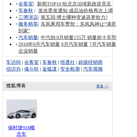
会客室
|
新闻TOP10 给北京治堵新政提意见
车春秋
|
发改委发通知 成品油价格再次上调
三博演议
|
第五回:博士哪种变速器更给力?
服务精英
|
东风乘用车曹智：东风风神让“满意
到家”
汽车销量
|
中汽协:9月销量155万 销量前十车型
2010年9月汽车销量
8月汽车销量
7月汽车销量
企业销量
车访间
|
会客室
|
车春秋
|
悟透社
|
超级经销商
信访办
|
魂斗轮
|
金狐谍
|
安全检测
|
汽车视频
更多 >>
保时捷918概
念车