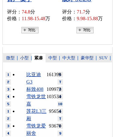
评分：
74.8
分
评分：
71.7
分
价格：
11.98-15.48
万
价格：
9.98-15.88
万
微型
小型
紧凑
中型
中大型
豪华型
SUV
比亚迪
161399
G3
标致408
109973
雪铁龙世
103534
嘉
莲花L3三
95654
厢
雪铁龙爱
93670
丽舍