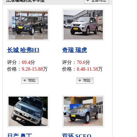
江淮瑞鹰的竞争车型
长城 哈弗H3
奇瑞 瑞虎
评分：
69.4
分
评分：
70.6
分
价格：
9.28-15.88
万
价格：
8.48-11.58
万
日产 奥丁
双环 SCEO