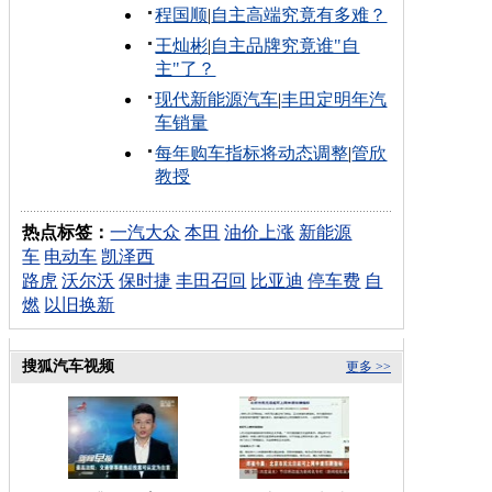
程国顺
|
自主高端究竟有多难？
王灿彬
|
自主品牌究竟谁"自
主"了？
现代新能源汽车
|
丰田定明年汽
车销量
每年购车指标将动态调整
|
管欣
教授
热点标签：
一汽大众
本田
油价上涨
新能源
车
电动车
凯泽西
路虎
沃尔沃
保时捷
丰田召回
比亚迪
停车费
自
燃
以旧换新
搜狐汽车视频
更多 >>