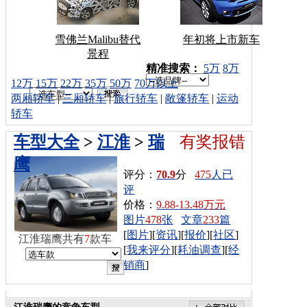
雪佛兰Malibu替代
年初将上市新车
景程
车型搜索：
精准搜索：
5万
8万
12万
15万
22万
35万
50万
70万以上
两厢轿车
|
三厢轿车
|
旅行轿车
|
敞篷轿车
|
运动
轿车
车型大全
>
江淮
>
瑞
有奖报错
鹰
评分：
70.9
分
475
人已
评
价格：
9.88-13.48万元
图片
478
张
文章
233
篇
[
图片
][
资讯
][
报价
][
社区
]
江淮瑞鹰共有
7
款车
[
我来评分
][
耗油调查
][
经
销商
]