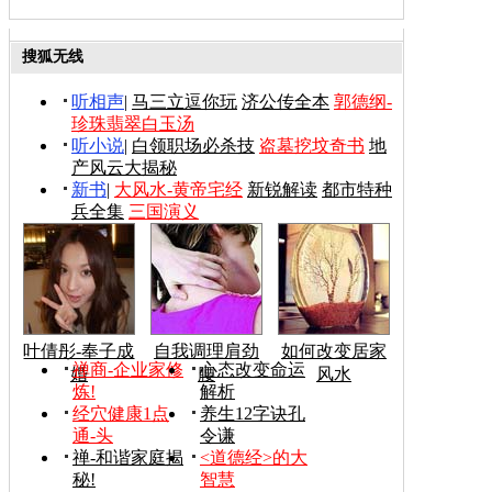
搜狐无线
听相声
|
马三立逗你玩
济公传全本
郭德纲-
珍珠翡翠白玉汤
听小说
|
白领职场必杀技
盗墓挖坟奇书
地
产风云大揭秘
新书
|
大风水-黄帝宅经
新锐解读
都市特种
兵全集
三国演义
叶倩彤-奉子成
自我调理肩劲
如何改变居家
禅商-企业家修
心态改变命运
婚
腰
风水
炼!
解析
经穴健康1点
养生12字诀孔
通-头
令谦
禅-和谐家庭揭
<道德经>的大
秘!
智慧