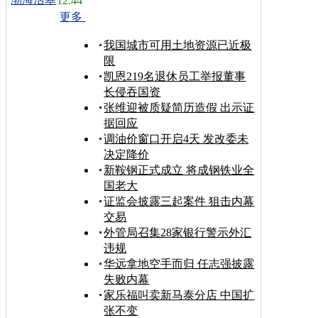
12.44
更多
我国城市可用土地资源已近极
限
凯恩219名退休员工举报董事
长侵吞国资
张维迎被质疑简历造假 出示证
据回应
调油价窗口开启4天 发改委未
决定降价
新鞍钢正式成立 将成钢铁业全
国老大
证监会披露三起案件 狙击内幕
交易
外管局召集28家银行警示外汇
违规
华远拿地空手而归 任志强披露
失败内幕
家乐福叫卖新马泰分店 中国扩
张不变