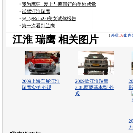
我为鹰狂--爱上与鹰同行的美妙感觉
试驾江淮瑞鹰
@_@Rein2.0美女试驾报告
第一次看到兰鹰
(
外观
132
张
内
江淮 瑞鹰 相关图片
2009上海车展江淮
2009款江淮瑞鹰
2
瑞鹰实拍 外观
2.0L两驱基本型 外
彩
观
2