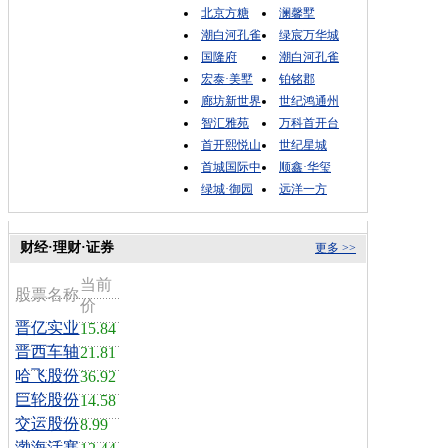
北京方糖
澜馨墅
潮白河孔雀
绿宸万华城
国隆府
潮白河孔雀
宏泰·美墅
铂铭郡
廊坊新世界
世纪鸿通州
智汇雅苑
万科首开台
首开熙悦山
世纪星城
首城国际中
顺鑫·华玺
绿城·御园
远洋一方
财经·理财·证券
更多 >>
当前
股票名称
价
晋亿实业
15.84
晋西车轴
21.81
哈飞股份
36.92
巨轮股份
14.58
交运股份
8.99
渤海活塞