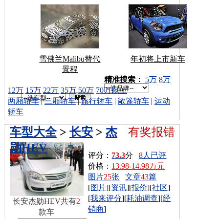
雪佛兰Malibu替代
年初将上市新车
景程
车型搜索：
精准搜索：
5万
8万
12万
15万
22万
35万
50万
70万以上
两厢轿车
|
三厢轿车
|
旅行轿车
|
敞篷轿车
|
运动
轿车
车型大全
>
长安
>
杰
有奖报错
勋HEV
评分：
73.3
分
8
人已评
价格：
13.98-14.98万元
图片
25
张
文章
43
篇
[
图片
][
资讯
][
报价
][
社区
]
[
我来评分
][
耗油调查
][
经
长安杰勋HEV共有
2
销商
]
款车