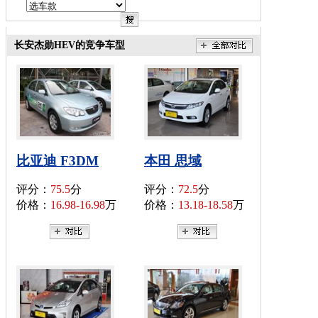
长安杰勋HEV的竞争车型
比亚迪 F3DM
本田 思域
评分：
75.5
分
评分：
72.5
分
价格：
16.98-16.98
万
价格：
13.18-18.58
万