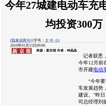
今年27城建电动车充
均投资300万
[
我来说两句
] [字号：
大
中
小
]
2010年01月15日09:06
来源：
新京报
作者：钟晶晶
记者获悉，
今年12月前
市开建
电动
“今年要
车
发展趋势
建设。”昨
司总经理刘