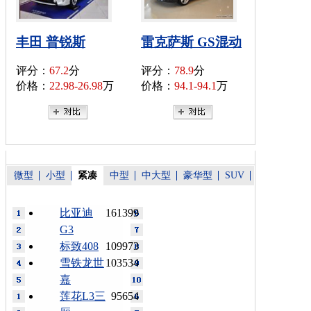
丰田 普锐斯
雷克萨斯 GS混动
评分：
67.2
分
评分：
78.9
分
价格：
22.98-26.98
万
价格：
94.1-94.1
万
微型
小型
紧凑
中型
中大型
豪华型
SUV
比亚迪
161399
G3
标致408
109973
雪铁龙世
103534
嘉
莲花L3三
95654