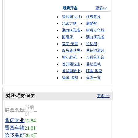
最新开盘
更多>>
绿地国宝21
领秀慧谷
北京方糖
澜馨墅
潮白河孔雀
绿宸万华城
国隆府
潮白河孔雀
宏泰·美墅
铂铭郡
廊坊新世界
世纪鸿通州
智汇雅苑
万科首开台
首开熙悦山
世纪星城
首城国际中
顺鑫·华玺
绿城·御园
远洋一方
财经·理财·证券
更多 >>
当前
股票名称
价
晋亿实业
15.84
晋西车轴
21.81
哈飞股份
36.92