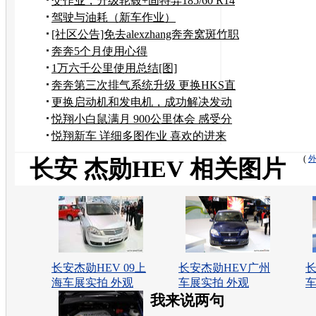
交作业，升级轮毂+固特异185/60 R14
轮胎
驾驶与油耗（新车作业）
[社区公告]免去alexzhang奔奔窝斑竹职
务
奔奔5个月使用心得
1万六千公里使用总结[图]
奔奔第三次排气系统升级 更换HKS直
排+S回压改装
更换启动机和发电机，成功解决发动
机故障灯的问题。
悦翔小白鼠满月 900公里体会 感受分
享
悦翔新车 详细多图作业 喜欢的进来
顶！
(
长安 杰勋HEV 相关图片
长安杰勋HEV 09上
长安杰勋HEV广州
长
海车展实拍 外观
车展实拍 外观
车
我来说两句