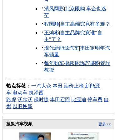
清风网影
|
北京限购 车企也迷
茫
程国顺
|
自主高端究竟有多难？
王灿彬
|
自主品牌究竟谁"自
主"了？
现代新能源汽车
|
丰田定明年汽
车销量
每年购车指标将动态调整
|
管欣
教授
热点标签：
一汽大众
本田
油价上涨
新能源
车
电动车
凯泽西
路虎
沃尔沃
保时捷
丰田召回
比亚迪
停车费
自
燃
以旧换新
搜狐汽车视频
更多 >>