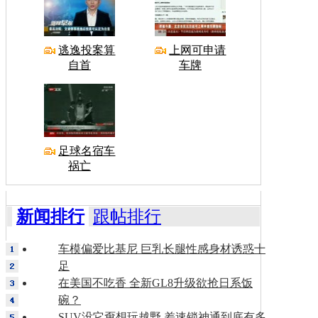
逃逸投案算
上网可申请
自首
车牌
足球名宿车
祸亡
新闻排行
跟帖排行
车模偏爱比基尼 巨乳长腿性感身材诱惑十
足
在美国不吃香 全新GL8升级欲抢日系饭
碗？
SUV没它甭想玩越野 差速锁神通到底有多