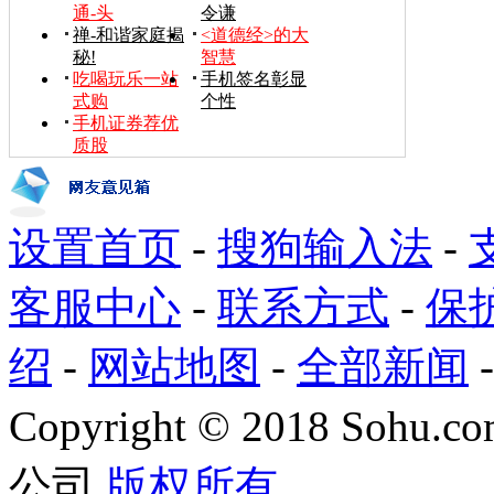
通-头
令谦
禅-和谐家庭揭
<道德经>的大
秘!
智慧
吃喝玩乐一站
手机签名彰显
式购
个性
手机证券荐优
质股
设置首页
-
搜狗输入法
-
客服中心
-
联系方式
-
保
绍
-
网站地图
-
全部新闻
Copyright
©
2018 Sohu.com
公司
版权所有