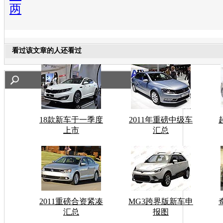
两
看过该文章的人还看过
18款新车于一季度
2011年重磅中级车
上市
汇总
2011重磅合资紧凑
MG3跨界版新车申
汇总
报图