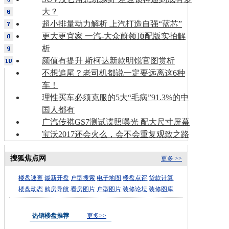
大？
超小排量动力解析 上汽打造自强“蓝芯”
更大更宜家 一汽-大众蔚领顶配版实拍解
析
颜值有提升 斯柯达新款明锐官图赏析
不想追尾？老司机都说一定要远离这6种
车！
理性买车必须克服的5大“毛病”91.3%的中
国人都有
广汽传祺GS7测试谍照曝光 配大尺寸屏幕
宝沃2017还会火么，会不会重复观致之路
搜狐焦点网
更多 >>
楼盘速查
最新开盘
户型搜索
电子地图
楼盘点评
贷款计算
楼盘动态
购房导航
看房图片
户型图片
装修论坛
装修图库
热销楼盘推荐
更多>>