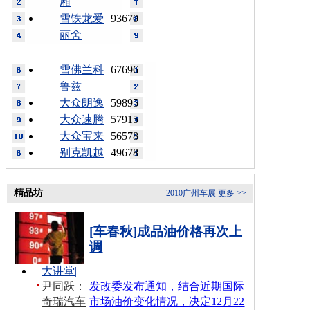
厢
雪铁龙爱
93670
丽舍
雪佛兰科
67696
鲁兹
大众朗逸
59895
大众速腾
57915
大众宝来
56578
别克凯越
49678
精品坊
2010广州车展
更多 >>
[车春秋]成品油价格再次上
调
大讲堂
|
尹同跃：
发改委发布通知，结合近期国际
奇瑞汽车
市场油价变化情况，决定12月22