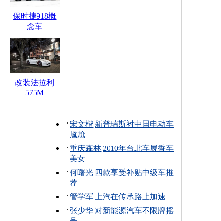
保时捷918概
念车
改装法拉利
575M
宋文楷
|
新普瑞斯衬中国电动车
尴尬
重庆森林
|
2010年台北车展香车
美女
何曙光
|
四款享受补贴中级车推
荐
管学军
|
上汽在传承路上加速
张少华
|
对新能源汽车不限牌摇
号