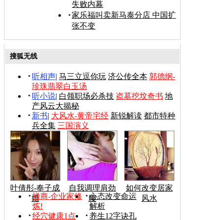
失败内幕
家乐福叫卖新马泰分店 中国扩
张不变
搜狐无线
听相声
|
马三立逗你玩
济公传全本
郭德纲-
珍珠翡翠白玉汤
听小说
|
白领职场必杀技
盗墓挖坟奇书
地
产风云大揭秘
新书
|
大风水-黄帝宅经
新锐解读
都市特种
兵全集
三国演义
叶倩彤-奉子成
自我调理肩劲
如何改变居家
禅商-企业家修
心态改变命运
婚
腰
风水
炼!
解析
经穴健康1点
养生12字诀孔