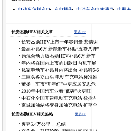
转发至：
电动车怎样充电
充电插头
电动车充电的消息
电瓶
如何给电动车充电
电动车快速充电器
自充电式电动
电动车什么时候充电
电动车电池充电
电动车快速充
长安杰勋HEV相关文章
更多 >>
长安杰勋HEV上市一年零销量 悲情谢
幕
最高补贴6万 新能源车补贴“五赞八弹”
购混合动力版杰勋HEV补贴6万 新车
需预订
年内将在国内上市的14款日内瓦车展
新车
私家电动车补贴月内将出台 补贴额5-6
万
三巨头各立山头 电动车充电站标准谁
定?
董扬：车市“开年红”中更应居安思危
2010年中国汽车业看“低碳”火更旺
中石化全国开建电动车充电站 欲抢占
电网…
京城加油站将变身加油充电站 扩至全
市
长安杰勋HEV相关热帖
更多>>
奔奔5.4万公里， 总结