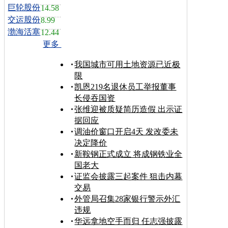
巨轮股份
14.58
交运股份
8.99
渤海活塞
12.44
更多
我国城市可用土地资源已近极
限
凯恩219名退休员工举报董事
长侵吞国资
张维迎被质疑简历造假 出示证
据回应
调油价窗口开启4天 发改委未
决定降价
新鞍钢正式成立 将成钢铁业全
国老大
证监会披露三起案件 狙击内幕
交易
外管局召集28家银行警示外汇
违规
华远拿地空手而归 任志强披露