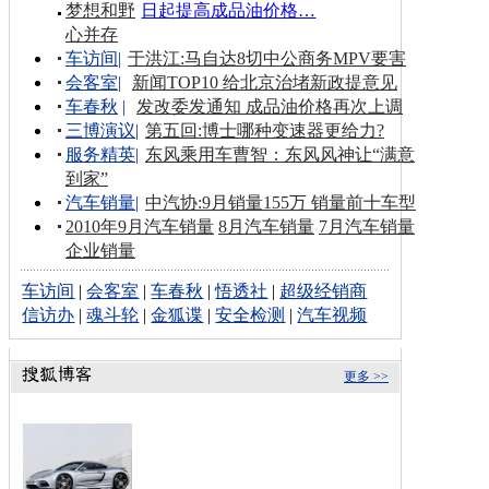
梦想和野
日起提高成品油价格…
心并存
车访间
|
于洪江:马自达8切中公商务MPV要害
会客室
|
新闻TOP10 给北京治堵新政提意见
车春秋
|
发改委发通知 成品油价格再次上调
三博演议
|
第五回:博士哪种变速器更给力?
服务精英
|
东风乘用车曹智：东风风神让“满意
到家”
汽车销量
|
中汽协:9月销量155万 销量前十车型
2010年9月汽车销量
8月汽车销量
7月汽车销量
企业销量
车访间
|
会客室
|
车春秋
|
悟透社
|
超级经销商
信访办
|
魂斗轮
|
金狐谍
|
安全检测
|
汽车视频
更多 >>