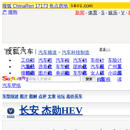
搜狐
ChinaRen
17173
焦点房地
产
搜狗
新闻
-
体育
-
S
-
娱乐
-
V
-
实用工具
更多>>
汽车频道
>
汽车科技制造
工信部
汽车图
汽车报
汽车销
车价计
车险计
油耗
片
价
量
算
算
汽车经
违章查
车型对
团购优
汽车投
广州车
销商
询
比
惠
诉
展
搜狗浏
图片欣
单词翻
车型查
女人宝
小说阅
览器
赏
译
询
典
读
购置税
汽车壁纸
车型综述
图片
图解
点评
文章
论坛
底价买车
长安 杰勋HEV