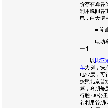
价存在峰谷
利用晚间谷
电，白天使
■ 算
电动
一半
以
比亚迪
车
为例，快
电57度，可
按照北京普
算，峰期每度
行驶300公里
若利用谷期(23