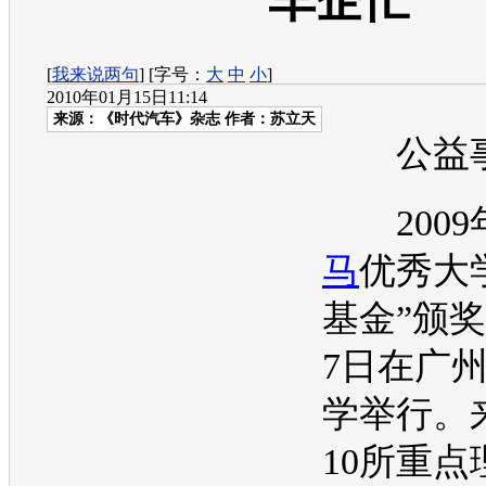
车企忙
[
我来说两句
] [字号：
大
中
小
]
2010年01月15日11:14
来源：
《时代汽车》杂志
作者：苏立天
公益
2009
马
优秀大
基金”颁奖
7日在广
学举行。
10所重