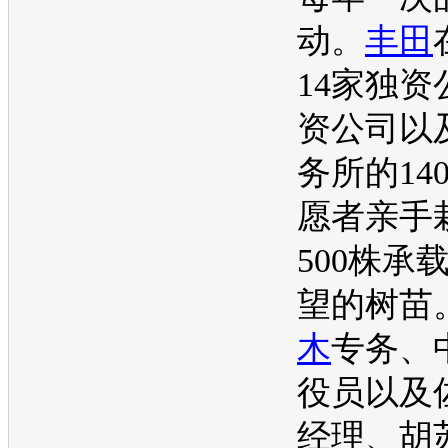
动。
丰田
14家独
资公司以
务所的14
愿者亲手
500株承
望的树苗
木
专务、
役员以及
经理、胡