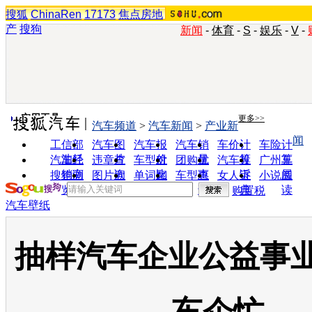
搜狐
ChinaRen
17173
焦点房地
产
搜狗
新闻
-
体育
-
S
-
娱乐
-
V
-
实用工具
更多>>
汽车频道
>
汽车新闻
>
产业新
闻
工信部
汽车图
汽车报
汽车销
车价计
车险计
油耗
片
价
量
算
算
汽车经
违章查
车型对
团购优
汽车投
广州车
销商
询
比
惠
诉
展
搜狗浏
图片欣
单词翻
车型查
女人宝
小说阅
览器
赏
译
询
典
读
购置税
汽车壁纸
抽样汽车企业公益事业榜