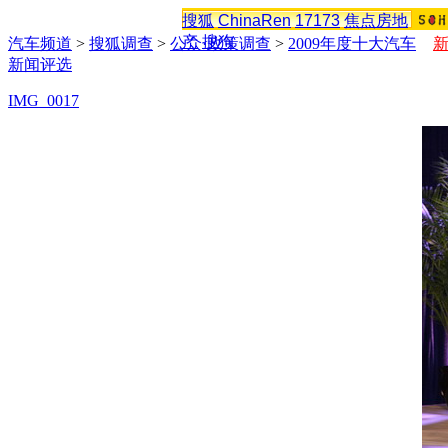
搜狐
ChinaRen
17173
焦点房地
产
搜狗
汽车频道
>
搜狐调查
>
公众·政策调查
>
2009年度十大汽车
新闻评选
IMG_0017