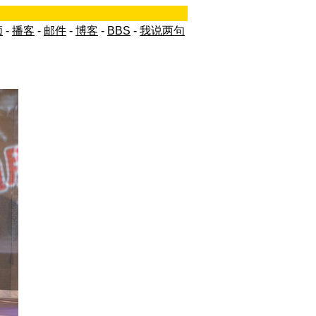
频
-
播客
-
邮件
-
博客
-
BBS
-
我说两句