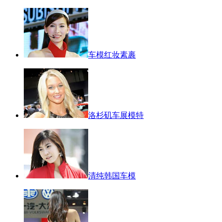
车模红妆素裹
洛杉矶车展模特
清纯韩国车模