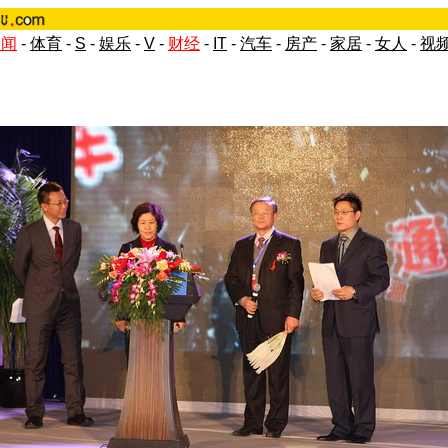
新闻
-
体育
-
S
-
娱乐
-
V
-
财经
-
IT
-
汽车
-
房产
-
家居
-
女人
-
视