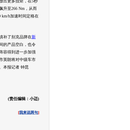
放出更多扭矩，在5秒
升至266 Nm，从而
00 km/h加速时间定格在
填补了
别克
品牌在
新
间的产品空白，也令
阵容得到进一步加强
市
英朗
将对中级车市
。本报记者 钟昆
(责任编辑：小迈)
[
我来说两句
]