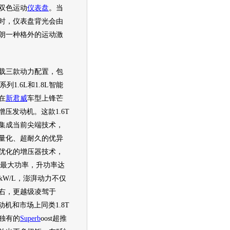
双色运动
仪表盘
。当
时，
仪表盘
背光会由
朗
一种格外的运动激
载三款动力配置，包
VT系列1.6L和1.8L智能
在
新君威
车型
上锋芒
轮增压
发动机
。这款1.6T
集成当前尖端技术，
量化、超耐久的优异
优化的增压器技术，
kW最大功率，升功率达
 kW/L，澎湃动力不仅
右，更越级凌驾于
动机
和市场上同类1.8T
独有的
Superb
oost超推