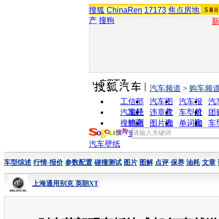
搜狐
ChinaRen
17173
焦点房地
产
搜狗
实用工具
汽车频道
>
购车频
工信部
汽车图
汽车报
汽
油耗
片
价
汽车经
违章查
车型对
团
销商
询
比
搜狗浏
图片欣
单词翻
车
览器
赏
译
汽车壁纸
车型综述
行情-报价
参数配置
碰撞测试
图片
图解
点评
保养
油耗
文章
上海通用别克 英朗XT