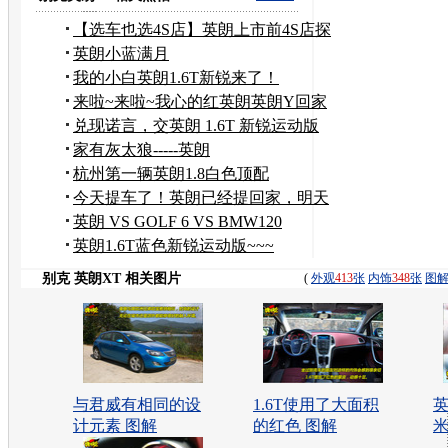
【选车也选4S店】英朗上市前4S店探
店~
英朗小蓝满月
我的小白英朗1.6T新锐来了！
来啦~来啦~我心的红英朗英朗Y回家
啦!
兑现诺言，交英朗 1.6T 新锐运动版
家有灰太狼-----英朗
杭州第一辆英朗1.8白色顶配
今天提车了！英朗已经提回家，明天
自己上牌去！
英朗 VS GOLF 6 VS BMW120
英朗1.6T蓝色新锐运动版~~~
别克 英朗XT 相关图片
(
外观
413
张
内饰
348
张
图
与君威有相同的设
1.6T使用了大面积
英
计元素 图解
的红色 图解
米