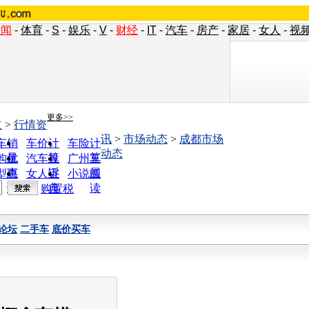
新闻
-
体育
-
S
-
娱乐
-
V
-
财经
-
IT
-
汽车
-
房产
-
家居
-
女人
-
视
更多>>
道
>
行情资
讯
>
市场动态
>
成都市场
车销
车价计
车险计
动态
量
算
算
购优
汽车投
广州车
惠
诉
展
型查
女人宝
小说阅
询
典
读
购置税
论坛
二手车
底价买车