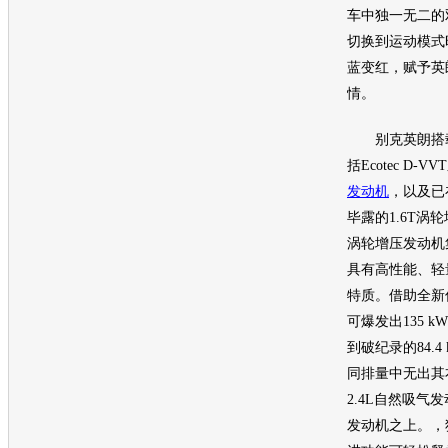
车中独一无二的
切换到运动模式
蓝变红，赋予
英
情。
别克英朗
搭
括Ecotec D-V
发动机
，以及已
毕露的1.6T涡
涡轮增压
发动机
具有高性能、轻
特质。借助全新
可爆发出135 
到破纪录的84.4
同排量中无出其
2.4L自然吸气
发
发动机
之上。，