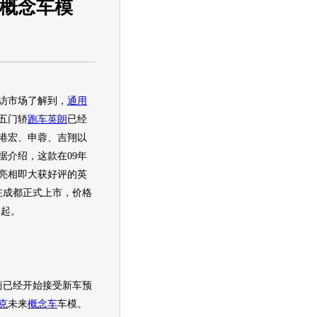
送概念车模
市场了解到，
通用
五门轿
跑车
英朗
已经
港宏、申蓉、吉翔以
据介绍，这款在09年
亮相即大获好评的
英
日在成都正式上市，价格
元起。
商已经开始接受新车预
克
未来
概念车
车模。