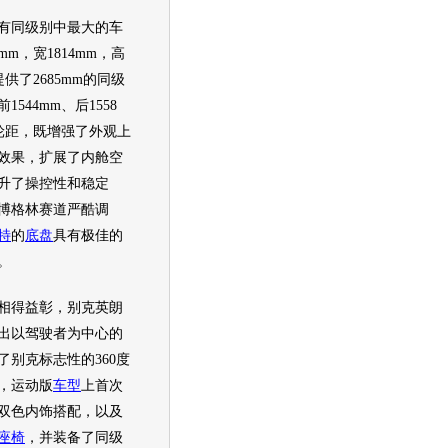
有同级别中最大的车
mm，宽1814mm，高
提供了2685mm的同级
544mm、后1558
轮距，既增强了外观上
效果，扩展了内舱空
升了操控性和稳定
博格林赛道严酷调
特
的
底盘
具有极佳的
。
得益彰，
别克英朗
出以驾驶者为中心的
了
别克
标志性的360度
，运动版
车型
上首次
双色内饰搭配，以及
座椅
，并装备了同级