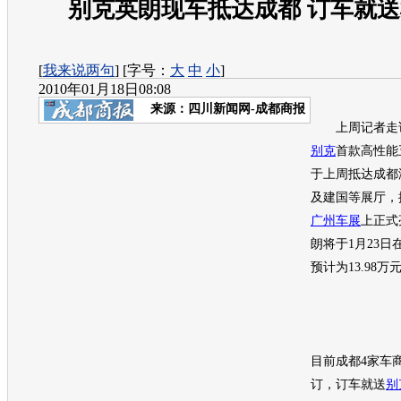
别克英朗现车抵达成都 订车就
[
我来说两句
] [字号：
大
中
小
]
2010年01月18日08:08
来源：
四川新闻网-成都商报
上周记者走访
别克
首款高性能
于上周抵达成都
及建国等展厅，
广州车展
上正式
朗
将于1月23
预计为13.98万
目前成都4家车
订，订车就送
别