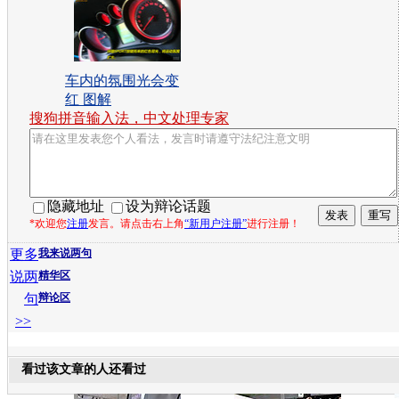
车内的氛围光会变
红 图解
搜狗拼音输入法，中文处理专家
隐藏地址
设为辩论话题
*欢迎您
注册
发言。请点击右上角
“新用户注册”
进行注册！
更多
我来说两句
说两
精华区
句
辩论区
>>
看过该文章的人还看过