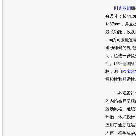
别克英朗
拥
身尺寸：长4419
1487mm，并且
最长轴距，以及前1
mm的同级最宽
刚劲雄健的视觉
间，也进一步提
性。历经德国纽
校，源自
欧宝雅
操控性和舒适性
与外观设计相
的内饰布局呈现
运动风格。延续
环抱一体式设计
应用了全新红黑
人体工程学运动