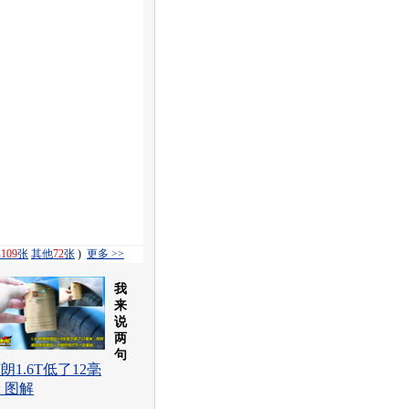
解
109
张
其他
72
张
)
更多 >>
我
来
说
两
句
朗1.6T低了12毫
 图解