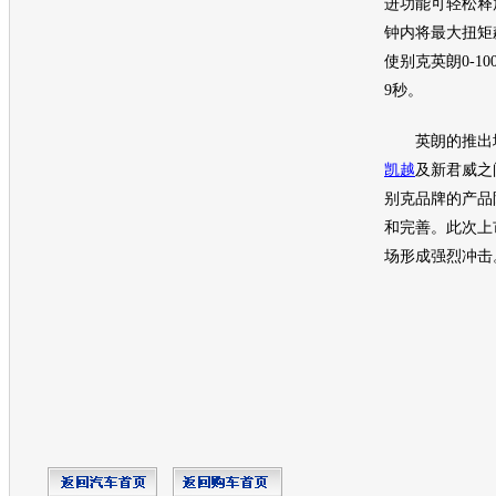
进功能可轻松释
钟内将最大扭矩飙
使
别克英朗
0-1
9秒。
英朗
的推出
凯越
及
新君威
之
别克
品牌的产品
和完善。此次上
场形成强烈冲击