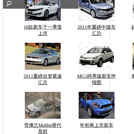
18款新车于一季度
2011年重磅中级车
上市
汇总
2011重磅合资紧凑
MG3跨界版新车申
汇总
报图
雪佛兰Malibu替代
年初将上市新车
景程