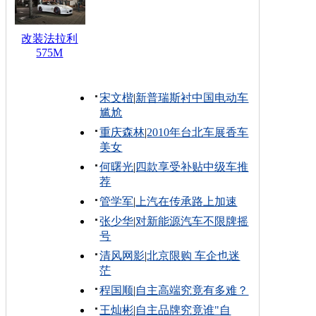
改装法拉利
575M
宋文楷
|
新普瑞斯衬中国电动车
尴尬
重庆森林
|
2010年台北车展香车
美女
何曙光
|
四款享受补贴中级车推
荐
管学军
|
上汽在传承路上加速
张少华
|
对新能源汽车不限牌摇
号
清风网影
|
北京限购 车企也迷
茫
程国顺
|
自主高端究竟有多难？
王灿彬
|
自主品牌究竟谁"自