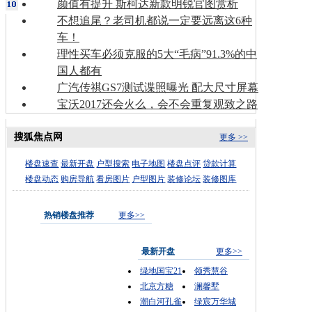
颜值有提升 斯柯达新款明锐官图赏析
不想追尾？老司机都说一定要远离这6种
车！
理性买车必须克服的5大“毛病”91.3%的中
国人都有
广汽传祺GS7测试谍照曝光 配大尺寸屏幕
宝沃2017还会火么，会不会重复观致之路
搜狐焦点网
更多 >>
楼盘速查
最新开盘
户型搜索
电子地图
楼盘点评
贷款计算
楼盘动态
购房导航
看房图片
户型图片
装修论坛
装修图库
热销楼盘推荐
更多>>
最新开盘
更多>>
绿地国宝21
领秀慧谷
北京方糖
澜馨墅
潮白河孔雀
绿宸万华城