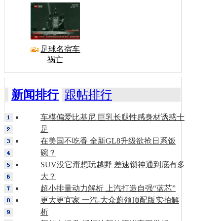
足球名宿车
祸亡
新闻排行
跟帖排行
车模偏爱比基尼 巨乳长腿性感身材诱惑十
足
在美国不吃香 全新GL8升级欲抢日系饭
碗？
SUV没它甭想玩越野 差速锁神通到底有多
大？
超小排量动力解析 上汽打造自强“蓝芯”
更大更宜家 一汽-大众蔚领顶配版实拍解
析