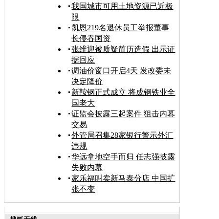
我国城市可用土地资源已近极
限
凯恩219名退休员工举报董事
长侵吞国资
张维迎被质疑简历造假 出示证
据回应
调油价窗口开启4天 发改委未
决定降价
新鞍钢正式成立 将成钢铁业全
国老大
证监会披露三起案件 狙击内幕
交易
外管局召集28家银行警示外汇
违规
华远拿地空手而归 任志强披露
失败内幕
家乐福叫卖新马泰分店 中国扩
张不变